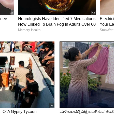
ಿಷೇಧ? ಯಾರು ಈ 'ಹರೇ ಕೃಷ್ಣ ಬ್ರಹ್ಮಚಾರಿ'?
ಗಳನ್ನು ಉಳಿಸಿಕೊಳ್ಳುವುದು ಮಕರ ರಾಶಿಯವರಿಗೆ ಜೀವನದ
ುವ ಇವರು ತಾವು ನಂಬಿರುವ ಆದರ್ಶದಂತೆಯೇ ಬದುಕುವವರು.
ಲ್ಲ. ಇನ್ನೊಬ್ಬರು ಸರಿಯಾದ ನಿರ್ಧಾರ ತೆಗೆದುಕೊಳ್ಳಲು ಸಹಾಯ
ೇ ಮಾಡಬೇಕೆಂದು ಇತರರನ್ನು ಪ್ರೇರೇಪಿಸಬಲ್ಲರು. ಹಣದ
ತಿನ ದಿನ ಕೊಟ್ಟು ಬಿಡುವವರು. ಸಂಗಾತಿಯ ವಿಷಯದಲ್ಲೂ ಆಡದೆ
ನು ಮತ್ತಷ್ಟು ಬೆಳೆಯಲು ಪ್ರೇರೇಪಿಸುವ ಸ್ವಭಾವ ಇವರದು.