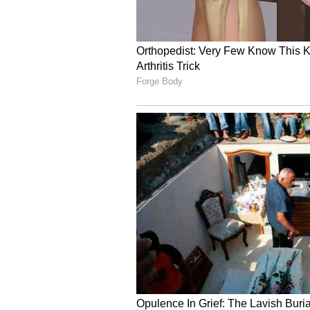
ಈ ರಾಶಿ ಸ್ಥಾನ ಗಳಿಸಿದೆ.
ಇಸ್ಕಾನ್‌ನಿಂದ ಅಮೋಘ್ ಲೀಲಾ ದಾಸ್ ನ
ಮಕರ ರಾಶಿ (Capricorn)
ನಂಬಿದವರಿಗೆ ಬದ್ಧರಾಗಿರುವುದು, ನಂಬಿಕೆ
ಗುರಿಯೇ ಇದ್ದಂತೆ. ಆದರ್ಶಗಳು ಹೆಚ್ಚಿರ
ಮತ್ತೊಬ್ಬರಿಗೆ ನೋವು, ತೊಂದರೆ ಕೊಡುವವರ
ಮಾಡುವ ಇವರು ಯಾವಾಗಲೂ ಸರಿಯಾದುದನ್ನ
ವಿಷಯದಲ್ಲೂ ಅಷ್ಟೇ, ತೆಗೆದುಕೊಂಡರೆ ಮಾ
ಮಾಡಿ ತೋರಿಸಿ ಪ್ರೀತಿ ಗಳಿಸುವವರು. ಅವರನ್