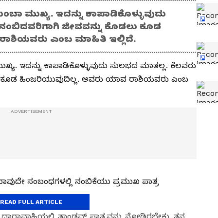
ುಂಬಾ ಮುಖ್ಯ. ಇದನ್ನು ಕಾಪಾಡಿಕೊಳ್ಳುವುದು
 ನಂಬಿದವರಿಗಾಗಿ ಜೀವವನ್ನು ಕೊಡಲು ಕೂಡ
ರಾಶಿಯವರು ಎಂಬ ಮಾಹಿತಿ ಇಲ್ಲಿದೆ.
ುಖ್ಯ. ಇದನ್ನು ಕಾಪಾಡಿಕೊಳ್ಳುವುದು ಸುಲಭದ ಮಾತಲ್ಲ. ಕೆಲವರು
ು ಕೂಡ ಹಿಂಜರಿಯುವುದಿಲ್ಲ. ಅವರು ಯಾವ ರಾಶಿಯವರು ಎಂಬ
ೆ ಯಾವುದೇ ಸಂಬಂಧಗಳಲ್ಲಿ ನಂಬಿಕೆಯು ಪ್ರಮುಖ ಪಾತ್ರ
READ FULL ARTICLE
ಮಿ ಧಾರಾವಾಹಿಯಲ್ಲಿ ತಾಂಡವ್ ಪಾತ್ರವನ್ನು ನೋಡಿರಬೇಕು. ತನ್ನ