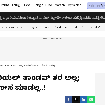
Prabha
Telugu
Tamil
Bangla
Hindi
Marathi
MyNation
Add Prefer
ದಿ
ಗ್ಯಾಲರಿ
ಮನರಂಜನೆ
ಜ್ಯೋತಿಷ್ಯ
ವೆಬ್‌ಸ್ಟೋರೀಸ್
ಜಿಲ್ಲಾ ಸುದ್ದಿ
ಕ್ರೀಡೆ
ಜೀವನಶೈಲಿ
ವ
Karnataka Rains
Today's Horoscope Prediction
BMTC Driver Viral Vide
 ಸೀರಿಯಲ್ ತಾಂಡವ್ ತರ ಅಲ್ಲ; ಹೆಂಡತಿಗೆ ಎಂದಿಗೂ ಮೋಸ ಮಾಡಲ್ಲ..!
ಸೀರಿಯಲ್ ತಾಂಡವ್ ತರ ಅಲ್ಲ;
ಮೋಸ ಮಾಡಲ್ಲ..!