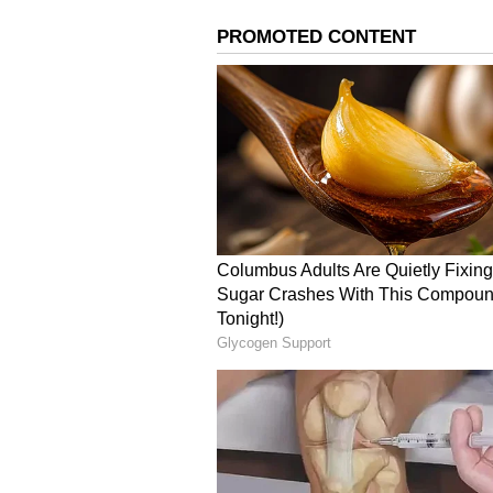
ತುಲಾ ರಾಶಿ (Libra)
ಇವರಿಗೆ ಸಂಬಂಧಗಳು ಆಟದ ವಿಷಯವಲ್ಲ ಎಂಬು
ಇವರು ಶಕ್ತಿಮೀರಿ ಪ್ರಯತ್ನ ಪಡುತ್ತಾರೆ
ಸುಳಿಯುವುದಿಲ್ಲ. ಸಣ್ಣ ಪುಟ್ಟ ಕಾರಣಗಳಿಗ
ಸಾಮರ್ಥ್ಯ ಇವರದು. ವಿವಾಹ ಜೀವನದಲ್ಲಿ ಸ
ಅಲ್ಲ, ಅವರಿಗೆ ಸಂಬಂಧಿಸಿದವರೆಲ್ಲರ ನಂಬಿಕೆ ಗಳಿಸ
ವೃಶ್ಚಿಕ ರಾಶಿ (Scorpio)
ಇವರು ಪ್ರೀತಿಸಿದರೆ ಸಿಕ್ಕಾಪಟ್ಟೆ ಹಚ್ಚಿಕೊಂ
ಸತ್ಯವಾಗಿ ಬಾಳುತ್ತಾರೆ. ಇನ್ನೊಬ್ಬರ ಮನಸ್ಸ
ಮಾಡಲಾರರು. ಯಾವುದಕ್ಕಾದರೂ ಕಮಿಟ್ ಆ
ತಾವು ನಂಬಿದ್ದೇ ಸರಿ ಎಂದುಕೊಂಡ ಮೇಲೆ ಅದಕ್ಕ