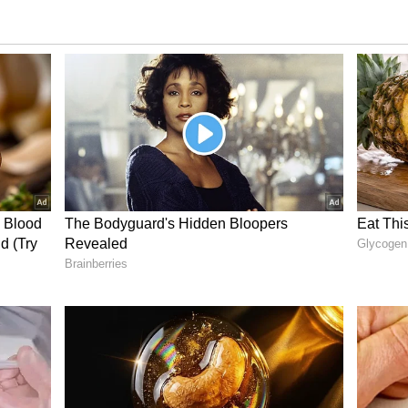
ದು ಚೆನ್ನಾಗಿ ಗೊತ್ತು. ಸಂಬಂಧಗಳನ್ನು ಉಳಿಸಿಕೊಳ್ಳಲು
. ಇವರಲ್ಲಿ ಮೋಸ, ವಂಚನೆಯ ಯೋಚನೆಗಳು ಯಾವುದೇ ಕಾರಣಕ್ಕೂ
ೆ ದೂರ ಹೋದವರನ್ನೂ ಮತ್ತೆ ವಾಪಸ್ ತಂದು ನಂಬಿಕೆ ಗಳಿಸಬಲ್ಲ
ಂಗಾತಿಯನ್ನು ಅತಿಯಾಗಿ ಪ್ರೀತಿಸುವ ಇವರು ಅವರ ನಂಬಿಕೆಯಷ್ಟೇ
ಿ ಪ್ರೀತಿ ಗೆಲ್ಲುತ್ತಾರೆ.
ಡು ಪ್ರೀತಿಸುತ್ತಾರೆ. ತಮಗೂ ಹಾಗೂ ತಾವು ಪ್ರೀತಿಸುವವರಿಗೂ
ಿಗೆ ನೋವಾಗುವಂಥದ್ದು, ಅವರನ್ನು ಕೆರಳಿಸುವಂಥದ್ದನ್ನು ಇವರು
ದರೆ, ಮಾತು ಉಳಿಸಿಕೊಳ್ಳದೆ ಇವರಿಗೆ ಸಮಾಧಾನ ಇರದು.
ೆ ಸಂಪೂರ್ಣ ಬದ್ಧವಾಗಿರುತ್ತಾರೆ. ಹೀಗಾಗಿ, ಅತಿ ನಂಬಿಕಸ್ಥರಲ್ಲಿ