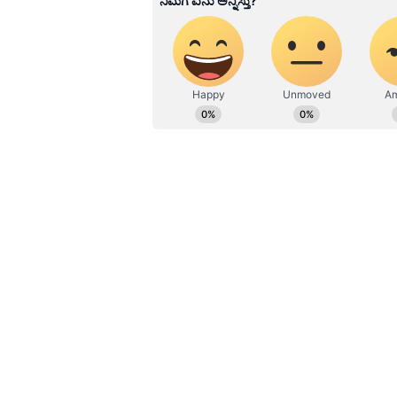
ವೃಷಭ ರಾಶಿ (Taurus)
ಇವರು ಅತೀ ಪ್ರಾಮಾಣಿಕರು. ಇವರಿಗೆ ಗುಟ್ಟ
ಹಾಗೂ ಬೆನ್ನಿಗೆ ಚೂರಿ ಇರಿಯುವುದು ಇವರ ಸ
ಆರಾಮಾಗಿ ನಂಬಬಹುದು. ಏಕೆಂದರೆ, ತಮಗೇ
ಪ್ರಾಮಾಣಿಕರಾಗಿರುತ್ತಾರೆ. ಸಂಗಾತಿಯ ವಿಷಯದ
ಬೆಳೆಸಿಕೊಳ್ಳಬೇಕೆಂಬುದು ಇವರಿಗೆ ಚೆನ್ನಾಗಿ ಗೊತ
ಚಂದ್ರ-ಬುಧ ಸಂಯೋಗ: ಜುಲೈನಲ್ಲಿ ಈ ಮ