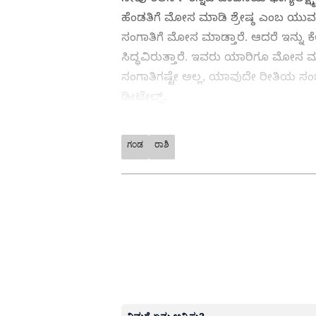
ಹೆಂಡತಿಗೆ ಮೋಸ ಮಾಡಿ ಶ್ರೇಷ್ಠ ಎಂಬ ಯುವತಿ
ಸಂಗಾತಿಗೆ ಮೋಸ ಮಾಡ್ತಾರೆ. ಆದರೆ ಇನ್ನು ಕ
ಸಿದ್ಧವಿರುತ್ತಾರೆ. ಇವರು ಯಾರಿಗೂ ಮೋಸ ಮಾ
ಸಂಗಾತಿಗಷ್ಟೇ ಅಲ್ಲ, ಯಾವುದೇ ರೀತಿಯ ಸ
ಡೀಟೇಲ್ಸ್.
ಗಂಡ
ರಾಶಿ
ABOUT THE AUTHOR
Sushma Hegde
SH
ಸುವರ್ಣ ನ್ಯೂಸ್ ಸುದ್ದಿ ಮಾಧ್ಯಮದ ಡಿಜ
ದೃಶ್ಯ ಮಾಧ್ಯಮ, ಡಿಜಿಟಲ್‌ ಮಾಧ್ಯಮದಲ
ಪತ್ರಿಕೋದ್ಯಮದ ಸ್ನಾತಕೋತ್ತರ ಪದವಿ. ಸುದ್ದಿಲೋಕದಲ್ಲಿ ರಾಜಕೀಯ, ದೇಶ, ಜ್ಯೋತಿಷ್ಯ, ಜೀವನಶೈಲಿ
ವಾಣಿಜ್ಯ, ಕ್ರೈಂ ಸುದ್ದಿಗಳಲ್ಲಿ ಆಸಕ್ತಿ.