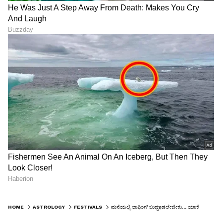
HOME
ASTROLOGY
FESTIVALS
ಮನೆಯಲ್ಲಿ ಲಾಫಿಂಗ್ ಬುದ್ಧಇಡಲೇಬೇಕು... ಯಾಕೆ ಗೊತ್ತಾ?