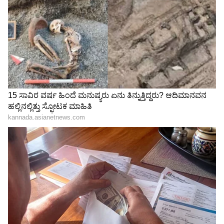
ಅದನ್ನು ಖರೀದಿಸಬಾರದು, ಉಡುಗೊರೆಯಾಗಿ ನೀಡಿದರೆ
ಉತ್ತಮ. ಲಾಫಿಂಗ್ ಬುದ್ಧನನ್ನು ನಿಮಗಾಗಿ ಖರೀದಿಸುವುದು
ಅಥವಾ ಉಡುಗೊರೆಯಾಗಿ ಸ್ವೀಕರಿಸುವುದು ಯಾವುದೇ
ರೀತಿಯಲ್ಲಿ ಮಂಗಳಕರವಾಗಿದೆ, ನೀವು ಅದನ್ನು
ಖರೀದಿಸಿದರೂ ಅಥವಾ ಯಾರಾದರೂ ಅದನ್ನು ನಿಮಗೆ
ಉಡುಗೊರೆಯಾಗಿ ನೀಡಲಿ. ಯಾರಾದರೂ ನಿಮಗೆ ಲಾಫಿಂಗ್
ಬುದ್ಧನನ್ನು ಉಡುಗೊರೆಯಾಗಿ ನೀಡಿದರೆ, ಇನ್ನೊಬ್ಬ ವ್ಯಕ್ತಿ
ನಿಮ್ಮ ಜೀವನದಲ್ಲಿ ಸಂತೋಷವನ್ನು ನೀಡುತ್ತಿದ್ದಾರೆ ಎಂದರ್ಥ.