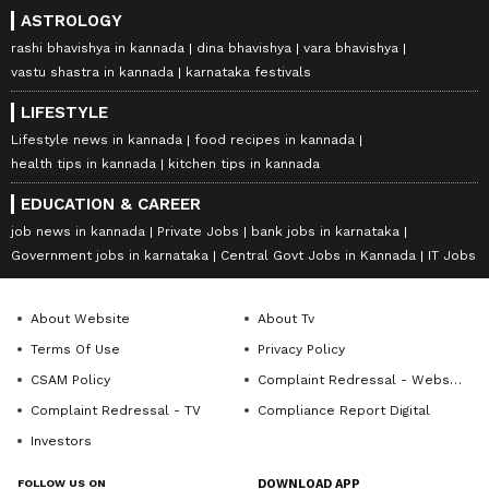
ASTROLOGY
rashi bhavishya in kannada
dina bhavishya
vara bhavishya
vastu shastra in kannada
karnataka festivals
LIFESTYLE
Lifestyle news in kannada
food recipes in kannada
health tips in kannada
kitchen tips in kannada
EDUCATION & CAREER
job news in kannada
Private Jobs
bank jobs in karnataka
Government jobs in karnataka
Central Govt Jobs in Kannada
IT Jobs
About Website
About Tv
Terms Of Use
Privacy Policy
CSAM Policy
Complaint Redressal - Website
Complaint Redressal - TV
Compliance Report Digital
Investors
FOLLOW US ON
DOWNLOAD APP