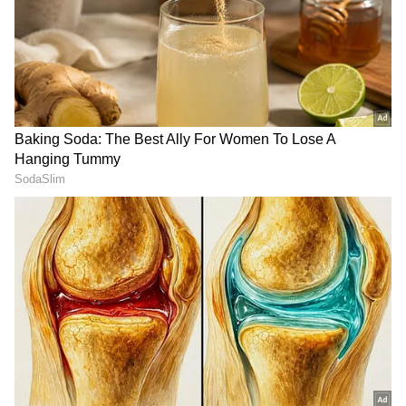
ಶತ್ರುಗಳನ್ನ ಸೋಲಿಸಲು ಕತ್ತಿ
ಆಷಾಢ ಮಾಸದಲ್ಲಿ ಮೇಷ ರಾಶಿ
ಹಿಡಿಯೋ ಅಗತ್ಯವಿಲ್ಲ,
ಸೇರಿ ಈ 4 ರಾಶಿಗೆ ಅದೃಷ್ಟದ
ಎದುರಿರುವವರ ಗುಣಕ್ಕೆ ತಕ್ಕಂತೆ
ಬಾಗಿಲು ತೆರೆಯಲಿದೆ.. ಶನಿಯಿಂದ
ಹೀಗೆ ಬದಲಾಗಿ ಅಂದ್ರು ಚಾಣಕ್ಯ
ಹೆಸರು ಕೀರ್ತಿ ಸಂಪತ್ತು!
ಜನ್ಮ ದಿನಾಂಕ ಹೇಳುತ್ತದೆ ಜುಲೈ
ಆಷಾಢ ಮಾಸ ಶುರು… ಶಾಸ್ತ್ರದ
ಭವಿಷ್ಯ, ಈ ಸಂಖ್ಯೆ ಹುಟ್ಟಿದ
ಪ್ರಕಾರ ನೀವು ಅನುಸರಿಸಲೇ
ದಿನಾಂಕದಲ್ಲಿ ಇದ್ದರೆ ಭರ್ಜರಿ
ಬೇಕಾದ 5 ನಿಯಮಗಳು
ಯಶಸ್ಸು