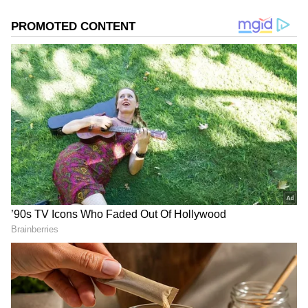
ಬಾಗಿಲಿನ ಮುಂದೆ ಲಾಫಿಂಗ್ ಬುದ್ಧನನ್ನು ಇರಿಸಲು
ಸಾಧ್ಯವಾಗದಿದ್ದರೆ, ಮೂಲೆಯಲ್ಲಿ ಜಾಗವನ್ನು ಮಾಡಿ ಅದನ್ನು
ಮೇಜಿನ ಮೇಲೆ ಇರಿಸಬಹುದು. ಮಲಗುವ ಕೋಣೆ ಅಥವಾ
ಊಟದ ಕೋಣೆಯಲ್ಲಿ ಲಾಫಿಂಗ್ ಬುದ್ಧನನ್ನು ಇಡಬೇಡಿ
ಎಂಬುದನ್ನು ನೆನಪಿನಲ್ಲಿಡಬೇಕು.
DOWNLOAD APP
RECOMMENDED STORIES