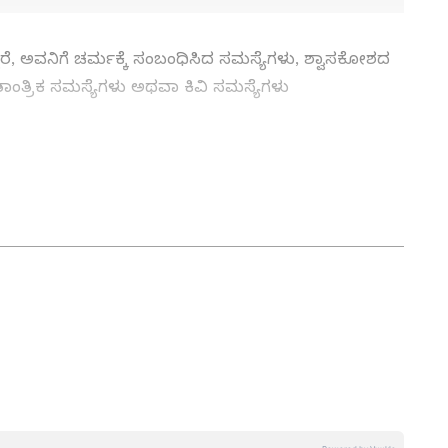
ದರೆ, ಅವನಿಗೆ ಚರ್ಮಕ್ಕೆ ಸಂಬಂಧಿಸಿದ ಸಮಸ್ಯೆಗಳು, ಶ್ವಾಸಕೋಶದ
ತ್ರಿಕ ಸಮಸ್ಯೆಗಳು ಅಥವಾ ಕಿವಿ ಸಮಸ್ಯೆಗಳು
ಿಟಲ್ ವಿಭಾಗದಲ್ಲಿ ಕಳೆದ ಮೂರು ವರ್ಷಗಳಿಂದ ಕೆಲಸ ಮಾಡುತ್ತಿದ್ದೇನೆ.
್ಲಿ 5 ವರ್ಷ ಕೆಲಸ ಮಾಡಿದ ಅನುಭವವಿದೆ. SDM ಉಜಿರೆಯಲ್ಲಿ
,