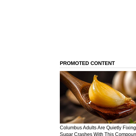
ಚಿನ್ನದಿಂದ ಈ ರಾಶಿಯರು ದೂರವಿರಿ, ನಿ
ಸಿಂಹ ರಾಶಿ (Leo)
ಬುಧ ನಿಮ್ಮ 2ನೇ ಮತ್ತು 11ನೇ ಮನೆಯ ಅಧಿಪತ
ನಿಮ್ಮ ಏಳನೇ ಮನೆಯಲ್ಲಿ ಬುಧ ಕಾಣಿಸಿಕೊಳ್ಳುತ್ತ
ತಮ್ಮ ವೃತ್ತಿಜೀವನದಲ್ಲಿ ಉತ್ತಮ ಅವಕಾಶಗ
ಯಶಸ್ಸನ್ನು ಖಂಡಿತವಾಗಿ ಪಡೆಯುತ್ತಾರೆ. ನ
ವಿವಿಧ ವ್ಯಾಪಾರ ಯೋಜನೆಗಳನ್ನು ಮಾಡಲು 
ತುಲಾ ರಾಶಿ (Libra )
ತುಲಾ ರಾಶಿಯವರಿಗೆ, ಬುಧವು ಒಂಬತ್ತನೇ ಮ