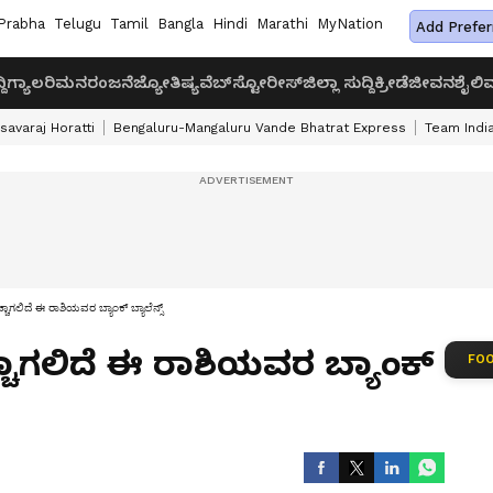
Prabha
Telugu
Tamil
Bangla
Hindi
Marathi
MyNation
Add Prefer
ದಿ
ಗ್ಯಾಲರಿ
ಮನರಂಜನೆ
ಜ್ಯೋತಿಷ್ಯ
ವೆಬ್‌ಸ್ಟೋರೀಸ್
ಜಿಲ್ಲಾ ಸುದ್ದಿ
ಕ್ರೀಡೆ
ಜೀವನಶೈಲಿ
ವ
savaraj Horatti
Bengaluru-Mangaluru Vande Bhatrat Express
Team India
ಾಗಲಿದೆ ಈ ರಾಶಿಯವರ ಬ್ಯಾಂಕ್ ಬ್ಯಾಲೆನ್ಸ್
ಚಾಗಲಿದೆ ಈ ರಾಶಿಯವರ ಬ್ಯಾಂಕ್
FOO