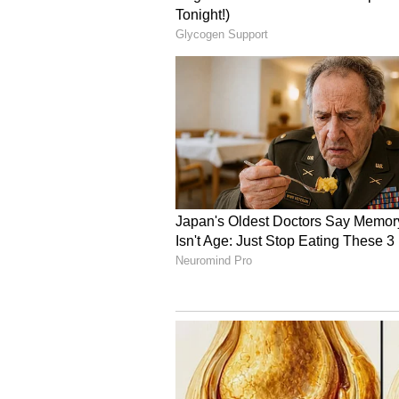
ನಿಮ್ಮ ಹನ್ನೊಂದನೇ ಮನೆಗೆ ನೇರವಾಗಿ ಹೋಗು
ಬಯಸುವ ಈ ರಾಶಿಚಕ್ರ ಚಿಹ್ನೆಯ ಜನರು ಈ ನ
ಹೋಗಲು ಇಚ್ಛಿಸುವವರು ಮತ್ತು ಇಲ್ಲಿಯವರ
ತಿರುಗಿದ ತಕ್ಷಣ ಈ ವಿಷಯದಲ್ಲಿ ಒಳ್ಳೆಯ ಸ