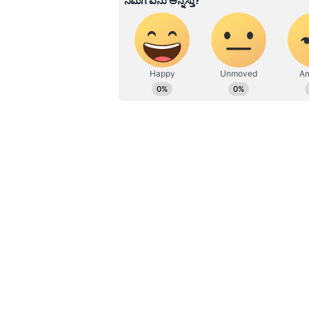
ಮೇಷ ರಾಶಿಯವರಿಗೆ ಬುಧವು ಐದನೇ ಮನೆಯಲ
ಬುಧ ಗ್ರಹದಿಂದ ವಿಶೇಷವಾಗಿ ಆಶೀರ್ವದಿಸಲ್
ಮಾಡುತ್ತಾನೆ ಬುಧ. ಸೃಜನಶೀಲತೆಯ ಕ್ಷೇತ
ಸಮಯದಲ್ಲಿ ಉತ್ಕೃಷ್ಟರಾಗುತ್ತಾರೆ ಏಕೆಂದ
ಕೈಗಳಿಗೆ ಸಂಬಂಧಿಸಿದ ಚಟುವಟಿಕೆಗಳನ್ನು ಪ್ರತಿ
ಮಿಥುನ ರಾಶಿ (Gemini)
ಮಿಥುನ ರಾಶಿಯವರಿಗೆ, ಬುಧನು ಕಿರಿಯ ಸಹೋ
ನೇ ಮನೆಯಲ್ಲಿರುವುದರಿಂದ ಈ ಅವಧಿಯಲ್ಲಿ ನ
ಸಹೋದ್ಯೋಗಿಗಳು ಮತ್ತು ಮೇಲಧಿಕಾರಿಗಳು ನಿಮ್
ಅನುಕೂಲಕರ ಮಾರ್ಗವನ್ನು ತೆಗೆದುಕೊಳ್ಳುವುದ