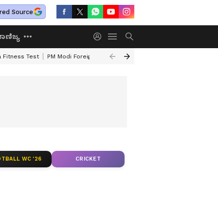
red Source
ಾಣಿಜ್ಯ
 Fitness Test
PM Modi Foreign Travel Expenditure
Valmiki Corporatio
TBALL WC '26
CRICKET