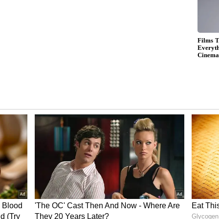
ಮಗೇ ಒಳ್ಳೆಯದು!
ಿಯಾಗಿದ್ದು ಈಗ ನೇರವಾಗಿ 1ನೇ ಮನೆಗೆ ತಿರುಗುತ್ತಾನೆ. ಇಲ್ಲಿಂದ
ಾನೆ. ವೃತ್ತಿಪರ ಕ್ಷೇತ್ರಕ್ಕೆ ಸೇರಿದ ಈ ರಾಶಿಚಕ್ರ ಚಿಹ್ನೆಯ ಜನರು
ಳನ್ನು ಕಂಡುಕೊಳ್ಳುವಾಗ ಉದ್ಯೋಗದ ಬೆಳವಣಿಗೆ ಮತ್ತು
ೀವು ವಿದೇಶಕ್ಕೆ ಹೋಗುವ ಅವಕಾಶವನ್ನು ಪಡೆಯುತ್ತೀರಿ.ನೀವು
ಮತ್ತು ಹೆಚ್ಚಿನ ಲಾಭವನ್ನು ಪಡೆಯಬಹುದು.
ತ್ತು ಹನ್ನೆರಡನೇ ಮನೆಗಳ ಅಧಿಪತಿಯಾಗಿದ್ದು, ಈ ಸಮಯದಲ್ಲಿ