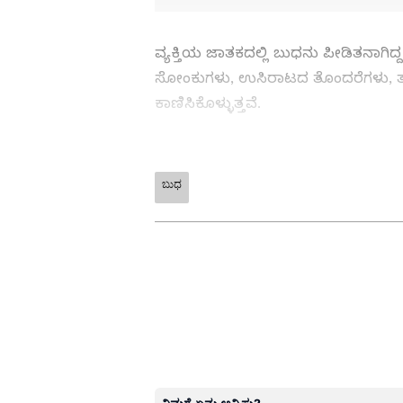
ವ್ಯಕ್ತಿಯ ಜಾತಕದಲ್ಲಿ ಬುಧನು ಪೀಡಿತನಾಗಿದ್
ಸೋಂಕುಗಳು, ಉಸಿರಾಟದ ತೊಂದರೆಗಳು, ತಾಂ
ಕಾಣಿಸಿಕೊಳ್ಳುತ್ತವೆ.
ಮೇಷ ರಾಶಿ (Aries)
ಬುಧ
ABOUT THE AUTHOR
Sushma Hegde
SH
ಸುವರ್ಣ ನ್ಯೂಸ್ ಸುದ್ದಿ ಮಾಧ್ಯಮದ ಡಿಜ
ದೃಶ್ಯ ಮಾಧ್ಯಮ, ಡಿಜಿಟಲ್‌ ಮಾಧ್ಯಮದಲ
ಪತ್ರಿಕೋದ್ಯಮದ ಸ್ನಾತಕೋತ್ತರ ಪದವಿ. ಸುದ್ದಿಲೋಕದಲ್ಲಿ ರಾಜಕೀಯ, ದೇಶ, ಜ್ಯೋತಿಷ್ಯ, ಜೀವನಶೈಲಿ
ವಾಣಿಜ್ಯ, ಕ್ರೈಂ ಸುದ್ದಿಗಳಲ್ಲಿ ಆಸಕ್ತಿ.