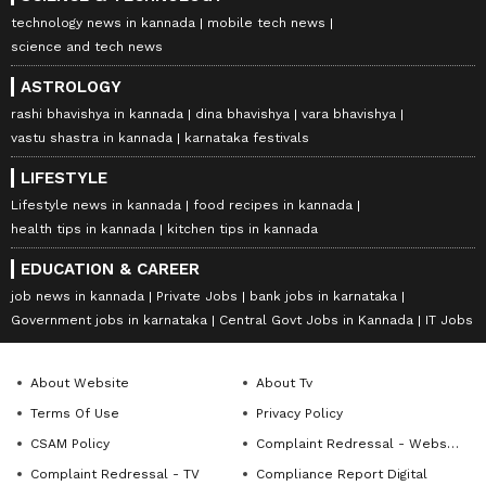
technology news in kannada
mobile tech news
science and tech news
ASTROLOGY
rashi bhavishya in kannada
dina bhavishya
vara bhavishya
vastu shastra in kannada
karnataka festivals
LIFESTYLE
Lifestyle news in kannada
food recipes in kannada
health tips in kannada
kitchen tips in kannada
EDUCATION & CAREER
job news in kannada
Private Jobs
bank jobs in karnataka
Government jobs in karnataka
Central Govt Jobs in Kannada
IT Jobs
About Website
About Tv
Terms Of Use
Privacy Policy
CSAM Policy
Complaint Redressal - Website
Complaint Redressal - TV
Compliance Report Digital