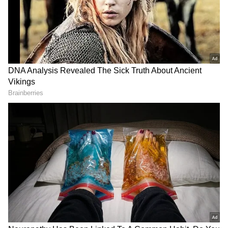
DOWNLOAD APP
Purse Color Astrology: ರಾಶಿಗೆ ಹೊಂದುವ ಬಣ್ಣದ
ಪರ್ಸ್ ಬಳಸಿದ್ರೆ ಅದೆಂದೂ ಖಾಲಿಯಾಗೋಲ್ಲ!