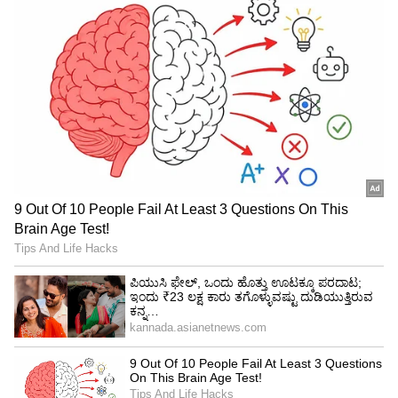
ಸಿಂಹ ರಾಶಿಯವರ ಜಾತಕದಲ್ಲಿ ಬುಧನು ಹತ್ತನೇ ಮನೆಯಲ್ಲಿ
ಅಸ್ತಮಿಸಲಿದ್ದಾನೆ. ಅಂತಹ ಪರಿಸ್ಥಿತಿಯಲ್ಲಿ, ಇದು ಸಿಂಹ
ರಾಶಿಯ ವ್ಯಕ್ತಿಯ ಜೀವನದಲ್ಲಿ ಪ್ರತಿಕೂಲ ಪರಿಣಾಮ
ಬೀರುತ್ತದೆ. ಅದೃಷ್ಟ ನಿಮಗೆ ಒಲವು ತೋರುವುದಿಲ್ಲ. ನೀವು
ಯಾವುದಾದರೂ ಒಂದು ಕೆಲಸದಲ್ಲಿ ಯಶಸ್ವಿಯಾಗಲು
ಬಯಸಿದರೆ, ನೀವು ಮೊದಲು ಉತ್ತಮವಾಗಿ ಯೋಜಿಸಬೇಕು.
ಈ ಹಂತದಲ್ಲಿ ಆರ್ಥಿಕ ಸ್ಥಿತಿಯೂ ಹದಗೆಡಬಹುದು.
ದಿನ ಭವಿಷ್ಯ, ವಾರ ಭವಿಷ್ಯ, ನಿಮ್ಮ ರಾಶಿ ವಿಶೇಷ, ದಿನ
ವಿಶೇಷ, ಹಬ್ಬ ಹರಿದಿನಗಳು, ಸಂಪ್ರದಾಯ ಆಚರಣೆಗಳು,
ಅವುಗಳ ವೈಜ್ಞಾನಿಕ ಹಿನ್ನೆಲೆ, ಪುರಾಣ ಪುಣ್ಯ ಕತೆಗಳು,
ವಾಸ್ತು ಕುರಿತು ಹೆಚ್ಚಿನ ಮಾಹಿತಿ ಪಡೆಯಲು ಸುವರ್ಣ
ನ್ಯೂಸ್ ಜ್ಯೋತಿಷ್ಯ ವಿಭಾಗವನ್ನು ತಪ್ಪದೇ ನೋಡುತ್ತಿರಿ.