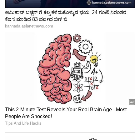
Weekly Horoscope: ಈ ರಾಶಿಗೆ ವೃತ್ತಿ, ವೈವಾಹಿಕ
ಜೀವನದಲ್ಲಿ ವಿಪರೀತ ಒತ್ತಡ
ಸಿಂಹ ರಾಶಿ (Leo)