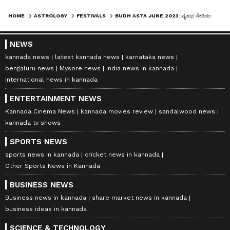
HOME
ASTROLOGY
FESTIVALS
BUDH ASTA JUNE 2023: ವೃಷಭ ಸೇರಿದಂತೆ 3 ರಾಶಿಗಳಿಗೆ ಬುಧ ಅಸ್ತ ತರಲಿದೆ ನಷ್ಟ
NEWS
kannada news
latest kannada news
karnataka news
bengaluru news
Mysore news
india news in kannada
international news in kannada
ENTERTAINMENT NEWS
Kannada Cinema News
kannada movies review
sandalwood news
kannada tv shows
SPORTS NEWS
sports news in kannada
cricket news in kannada
Other Sports News in Kannada
BUSINESS NEWS
Business news in kannada
share market news in kannada
business ideas in kannada
SCIENCE & TECHNOLOGY