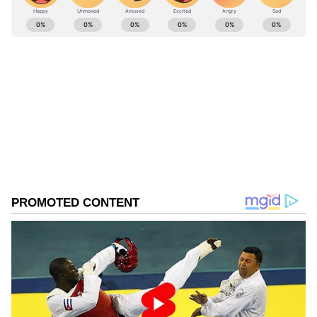
ಚುರುಕಾಗಿರುತ್ತಾರೆ.
ABOUT THE AUTHOR
Sushma Hegde
SH
ಸುವರ್ಣ ನ್ಯೂಸ್ ಸುದ್ದಿ ಮಾಧ್ಯಮದ ಡಿಜಿಟಲ್ ವಿಭಾಗದಲ್ಲಿ ಕಳೆದ
ಮೂರು ವರ್ಷಗಳಿಂದ ಕೆಲಸ ಮಾಡುತ್ತಿದ್ದೇನೆ. ದೃಶ್ಯ ಮಾಧ್ಯಮ,
ಡಿಜಿಟಲ್‌ ಮಾಧ್ಯಮದಲ್ಲಿ 5 ವರ್ಷ ಕೆಲಸ ಮಾಡಿದ ಅನುಭವವಿದೆ.
SDM ಉಜಿರೆಯಲ್ಲಿ ಪತ್ರಿಕೋದ್ಯಮದ ಸ್ನಾತಕೋತ್ತರ ಪದವಿ.
ಹಣ (Hana)
ಸುದ್ದಿಲೋಕದಲ್ಲಿ ರಾಜಕೀಯ, ದೇಶ, ಜ್ಯೋತಿಷ್ಯ, ಜೀವನಶೈಲಿ,
ವಾಣಿಜ್ಯ, ಕ್ರೈಂ ಸುದ್ದಿಗಳಲ್ಲಿ ಆಸಕ್ತಿ.