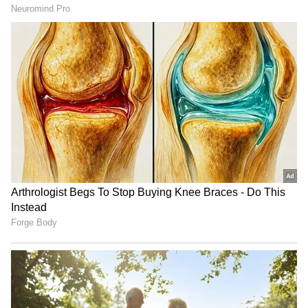
ವ್ಯಾಪಾರದಲ್ಲಿ ಸಾಕಷ್ಟು ಹಣ ಮತ್ತು ಹೆಸರನ್ನು ಗಳಿಸುತ್ತಾರೆ.
ಸಂಖ್ಯೆ 2 ಹೊಂದಿರುವ ಜನರು ಪ್ರೀತಿಯ ವಿಷಯಗಳಲ್ಲಿ
ವಿಫಲರಾಗುತ್ತಾರೆ. ಇದರಿಂದಾಗಿ ಯಾರನ್ನೂ ಬೇಗ
ನಂಬುವುದಿಲ್ಲ. ಅದೇ ಸಮಯದಲ್ಲಿ, ಅನುಮಾನದಿಂದಾಗಿ
ಉತ್ತಮ ಸಂಬಂಧವೂ ಹಾಳಾಗುತ್ತದೆ. ನಿಜವಾದ ಪ್ರೀತಿಗಾಗಿ
ಅವರು ಬಹಳ ಸಮಯ ಕಾಯಬೇಕು. ಅವರು ತಮ್ಮ
ಮಕ್ಕಳಿಗೆ ತುಂಬಾ ಹತ್ತಿರವಾಗಿದ್ದರೂ ಸಹ. ಅವರನ್ನು ತುಂಬಾ
ಪ್ರೀತಿಸುತ್ತೇನೆ.