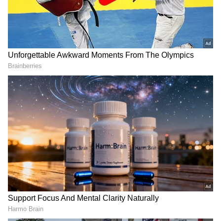
DOWNLOAD APP
ಗಣೇಶನ ಮೂರ್ತಿ ಬಳಿ ತಪ್ಪಿಯೂ ಈ ಗಿಡ ಇಡಬೇಡಿ,