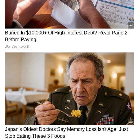
ದ್ವಿರ್ದ್ವಾದಶ ದೃಷ್ಟಿ ಯೋಗ; 30 ಡಿಗ್ರಿ
ಚಂದ್ರ ಗ್ರಹಣದ ದಿನವೇ ರಕ್ಷಾ
ಅಂತರದಲ್ಲಿ ಬುಧ-ಮಂಗಳ, 4
ಬಂಧನ: ಹಾಗಿದ್ದರೆ ರಾಖಿ ಹಬ್ಬದ
ರಾಶಿಗೆ ಅದೃಷ್ಟ
ನಿಜವಾದ ಮುಹೂರ್ತ ಯಾವುದು?
ಇಲ್ಲಿದೆ ಡಿಟೇಲ್ಸ್​
LATEST VIDEOS
"ರಾಜಕೀಯ ಬೇಡ, ಸಿನಿಮಾನೇ ಪ್ರಾಣ":
ಕನಕೋತ್ಸವದಲ್ಲಿ ರಿಷಬ್ ಶೆಟ್ಟಿ | Rishab
Shetty speech | Suvarna News
ಅವರು ತಮ್ಮ ಬುದ್ಧಿವಂತಿಕೆಯ ಆಧಾರದ ಮೇಲೆ ತಮ್ಮ
ಕಾರ್ಯಗಳನ್ನು ಸಾಧಿಸುತ್ತಾರೆ. ಈ ಜನರು ಯಾರ
ಶೇ.50 ರಿಂದ ಶೇ.18 ಕ್ಕೆ TAX ಇಳಿಕೆ: ಮೋದಿ-
ಸಹಾಯವಿಲ್ಲದೆ ದೊಡ್ಡ ಸಮಸ್ಯೆಗಳನ್ನು ಸಹ ಪರಿಹರಿಸುತ್ತಾರೆ.
ಟ್ರಂಪ್ ಐತಿಹಾಸಿಕ ಒಪ್ಪಂದ | India US
ಅವರು ತಮ್ಮ ತೀಕ್ಷ್ಣ ಮನಸ್ಸಿನ ಆಧಾರದ ಮೇಲೆ
Trade Deal | Party Rounds
ಸಮಾಜದಲ್ಲಿ ಗೌರವವನ್ನು ಪಡೆಯುತ್ತಾರೆ. ಅವರು