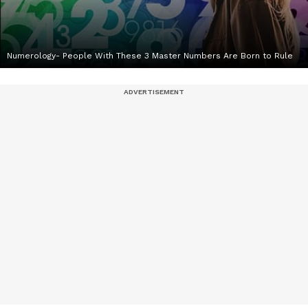
Numerology- People With These 3 Master Numbers Are Born to Rule