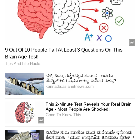
ಮಾತುಗಳಿಂದ ಸ್ಪಷ್ಟವಾಗಿದೆ.ಬಿಗ್ ಸ್ಟಾರ್ ಆದ್ರೂ ಮನಸ್ಸು
'ನಾರ್ಮಲ್ ಗರ್ಲ್' ಥರ.. ಸಿನಿಮಾಗಾಗಿ ದೊಡ್ಡ ತ್ಯಾಗ
ಮಾಡಿರೋ ರಶ್ಮಿಕಾ ಮಂದಣ್ಣ!