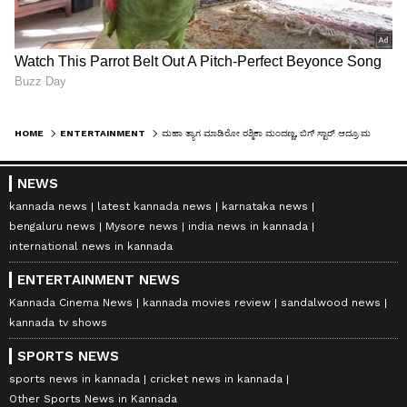
HOME
ENTERTAINMENT
ಮಹಾ ತ್ಯಾಗ ಮಾಡಿರೋ ರಶ್ಮಿಕಾ ಮಂದಣ್ಣ, ಬಿಗ್ ಸ್ಟಾರ್ ಆದ್ರೂ ಮನಸ್ಸು 'ನಾರ್ಮಲ್ ಗರ್ಲ್' ಥರ...!
NEWS
kannada news
latest kannada news
karnataka news
bengaluru news
Mysore news
india news in kannada
international news in kannada
ENTERTAINMENT NEWS
Kannada Cinema News
kannada movies review
sandalwood news
kannada tv shows
SPORTS NEWS
sports news in kannada
cricket news in kannada
Other Sports News in Kannada