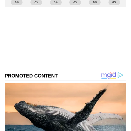
ABOUT THE AUTHOR
Shriram Bhat
SB
ಏಷ್ಯಾನೆಟ್ ಸುವರ್ಣನ್ಯೂಸ್.ಕಾಮ್‌ನಲ್ಲಿ ಉಪ ಸಂಪಾದಕ. ಸಿನಿಮಾ,
ಲೈಫ್‌ಸ್ಟೈಲ್, ರಾಜಕೀಯ ಸುದ್ದಿಗಳ ಬಗ್ಗೆ ಹೆಚ್ಚಿನ ಗಮನ
ನೀಡುತ್ತಿದ್ದೇನೆ. ಇಂಡಿಯನ್ ಎಕ್ಸ್‌ಪ್ರೆಸ್‌, ಒನ್‌ ಇಂಡಿಯಾ ಕನ್ನಡ
ಹಾಗೂ ವಿಜಯ ಕರ್ನಾಟಕ ವೆಬ್‌ನಲ್ಲಿ ಕೆಲಸ ಮಾಡಿದ ಅನುಭವವಿದೆ.
ಮನರಂಜನಾ ಸುದ್ದಿ
ಕಳೆದ 15 ವರ್ಷಗಳಿಂದ ನಿರಂತರ ಬರವಣಿಗೆ ಉದ್ಯೋಗದಲ್ಲಿದ್ದೇನೆ.
ರಶ್ಮಿಕಾ ಮಂದಣ್ಣ
ಸುದ್ದಿ ಮಾಧ್ಯಮವಲ್ಲದೇ ಮನರಂಜನಾ ಮಾಧ್ಯಮದಲ್ಲೂ ಕೆಲಸ
Published :
Jul 18 2025, 01:56 PM IST
ಮಾಡಿದ್ದೇನೆ. ಉತ್ತರ ಕನ್ನಡ ಜಿಲ್ಲೆ ಶಿರಸಿ ಹುಟ್ಟೂರು. ಕರ್ನಾಟಕ
ವಿಶ್ವವಿದ್ಯಾಲಯ, ಧಾರವಾಡದಿಂದ ಕಲಾ ವಿಭಾಗದಲ್ಲಿ ಪದವಿ
ಪಡೆದಿದ್ದೇನೆ. ಸಾಮಾಜಿಕ ಕಳಕಳಿಗೆ ಹೆಚ್ಚಿನ ಆದ್ಯತೆ, ಮಾನವೀಯತೆಗೆ
ಮೊದಲ ಪ್ರಾಶಸ್ತ್ಯ.