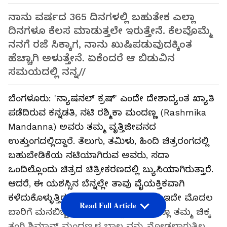
ನಾನು ವರ್ಷದ 365 ದಿನಗಳಲ್ಲಿ ಬಹುತೇಕ ಎಲ್ಲಾ
ದಿನಗಳೂ ಕೆಲಸ ಮಾಡುತ್ತಲೇ ಇರುತ್ತೇನೆ. ಕೆಲವೊಮ್ಮೆ
ನನಗೆ ರಜೆ ಸಿಕ್ಕಾಗ, ನಾನು ಖುಷಿಪಡುವುದಕ್ಕಿಂತ
ಹೆಚ್ಚಾಗಿ ಅಳುತ್ತೇನೆ. ಏಕೆಂದರೆ ಆ ಬಿಡುವಿನ
ಸಮಯದಲ್ಲಿ ನನ್ನ//
ಬೆಂಗಳೂರು: 'ನ್ಯಾಷನಲ್ ಕ್ರಷ್' ಎಂದೇ ದೇಶಾದ್ಯಂತ ಖ್ಯಾತಿ
ಪಡೆದಿರುವ ಕನ್ನಡತಿ, ನಟಿ ರಶ್ಮಿಕಾ ಮಂದಣ್ಣ (Rashmika
Mandanna) ಅವರು ತಮ್ಮ ವೃತ್ತಿಜೀವನದ
ಉತ್ತುಂಗದಲ್ಲಿದ್ದಾರೆ. ತೆಲುಗು, ತಮಿಳು, ಹಿಂದಿ ಚಿತ್ರರಂಗದಲ್ಲಿ
ಬಹುಬೇಡಿಕೆಯ ನಟಿಯಾಗಿರುವ ಅವರು, ಸದಾ
ಒಂದಿಲ್ಲೊಂದು ಚಿತ್ರದ ಚಿತ್ರೀಕರಣದಲ್ಲಿ ಬ್ಯುಸಿಯಾಗಿರುತ್ತಾರೆ.
ಆದರೆ, ಈ ಯಶಸ್ಸಿನ ಬೆನ್ನಲ್ಲೇ ತಾವು ವೈಯಕ್ತಿಕವಾಗಿ
ಕಳೆದುಕೊಳ್ಳುತ್ತಿರುವ ಅಮೂಲ್ಯ ಕ್ಷಣಗಳ ಬಗ್ಗೆ ಇದೇ ಮೊದಲ
Read Full Article
ಬಾರಿಗೆ ಮನಬಿಚ್ಚಿ ಮಾತನಾಡಿದ್ದಾರೆ. ಅದರಲ್ಲೂ ತಮ್ಮ ಚಿಕ್ಕ
ತಂಗಿ ಶಿಮಾನ್ ಮಂದಣ್ಣಳ ಬಾಲ್ಯವನ್ನು ನೋಡಲಾಗುತ್ತಿಲ್ಲ