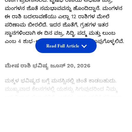
ರಾಶಿಗೆ ಪ್ರವೇಶಿಸಲಿದೆ. ವೃಷಭ ರಾಶಿಯ ಅಧಿಪತಿ ಶುಕ್ರ,
ಮಂಗಳನ ಜೊತೆ ಸಮಭಾವವನ್ನು ಹೊಂದಿದ್ದಾನೆ. ಮಂಗಳನ
ಈ ರಾಶಿ ಬದಲಾವಣೆಯು ಎಲ್ಲಾ 12 ರಾಶಿಗಳ ಮೇಲೆ
ಪರಿಣಾಮ ಬೀರಲಿದೆ. ಇದರ ಜೊತೆಗೆ, ಗ್ರಹಗಳ ಇತರ
ಸ್ಥಾನಗಳಿಂದಾಗಿ ಈ ದಿನ ವಜ್ರ, ಸಿದ್ಧಿ, ಪದ್ಮ ಮತ್ತು ಲುಂಬ
ಎಂಬ 4 ಶುಭ-ಅಶುಭ ಯೋಗಗಳು ಕೂಡ ರೂಪುಗೊಳ್ಳಲಿವೆ.
Read Full Article
ಮೇಷ ರಾಶಿ ಭವಿಷ್ಯ ಜೂನ್ 20, 2026
ಮಕ್ಕಳ ಭವಿಷ್ಯದ ಬಗ್ಗೆ ಮನಸ್ಸಿನಲ್ಲಿ ಚಿಂತೆ ಕಾಡಬಹುದು.
ಮುಖ್ಯವಾದ ಕೆಲಸಗಳಲ್ಲಿ ಯಶಸ್ಸು ಸಿಗುವುದರಿಂದ ನಿಮ್ಮ
ಆತ್ಮವಿಶ್ವಾಸ ಹೆಚ್ಚಾಗಲಿದೆ. ಅನಗತ್ಯ ಖರ್ಚುಗಳಿಗೆ ಕಡಿವಾಣ
ಹಾಕುವುದು ಬಹಳ ಮುಖ್ಯ. ಪ್ರೇಮ ಜೀವನದಲ್ಲಿ ಖುಷಿ
LATEST VIDEOS
ಇರಲಿದ್ದು, ಸಂಬಂಧಗಳಲ್ಲಿ ಆತ್ಮೀಯತೆ ಹೆಚ್ಚಾಗಲಿದೆ.
ಯಾರನ್ನೂ ಅತಿಯಾಗಿ ನಂಬಬೇಡಿ.