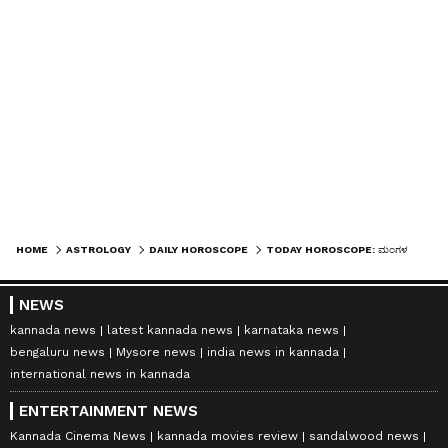
ಭವಿಷ್ಯದ ಯೋಜನೆಗಳ ಬಗ್ಗೆ ಗಂಭೀರವಾಗಿ ಯೋಚಿಸುವಿರಿ.
ಮಕ್ಕಳ ಕಡೆಯಿಂದ ಸಂತೋಷದ ಸುದ್ದಿ ಸಿಗಬಹುದು.
ಕುಟುಂಬದಲ್ಲಿ ಶಾಂತಿ ಮತ್ತು ಸೌಹಾರ್ದತೆ ಇರಲಿದೆ.
ವಿದ್ಯಾರ್ಥಿಗಳು ಓದಿನಲ್ಲಿ ಉತ್ತಮ ಸಾಧನೆ ಮಾಡಬಹುದು.
ಪೂರ್ವಜರ ವ್ಯವಹಾರದಲ್ಲಿರುವವರಿಗೆ ವಿಶೇಷ ಲಾಭ ಸಿಗುವ
ಸೂಚನೆಗಳಿವೆ. ಆರೋಗ್ಯದ ಬಗ್ಗೆ ಕಾಳಜಿ ಇರಲಿ.
HOME
ASTROLOGY
DAILY HOROSCOPE
TODAY HOROSCOPE: ಮಂಗಳನ ರಾಶಿ ಬದಲಾವಣೆ: ಈ 3 ರಾಶಿಗಳಿಗೆ ಕಾದಿದೆ ಕಂಟಕ, ಜೂನ್ 20, 2026ರ ಭವಿಷ್ಯ
NEWS
kannada news
latest kannada news
karnataka news
bengaluru news
Mysore news
india news in kannada
international news in kannada
ENTERTAINMENT NEWS
Kannada Cinema News
kannada movies review
sandalwood news