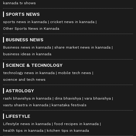
kannada tv shows
SPORTS NEWS
sports news in kannada
cricket news in kannada
ಧನು ರಾಶಿ ಭವಿಷ್ಯ ಜೂನ್ 20, 2026
Other Sports News in Kannada
ಯಾವುದೇ ಮುಖ್ಯ ನಿರ್ಧಾರಗಳನ್ನು ಯೋಚಿಸಿ ತೆಗೆದುಕೊಳ್ಳಿ.
BUSINESS NEWS
ತಾಳ್ಮೆಯಿಂದ ಇರುವುದು ನಿಮಗೆ ಲಾಭ ತಂದುಕೊಡಲಿದೆ.
Business news in kannada
share market news in kannada
business ideas in kannada
ಮಕ್ಕಳ ಆರೋಗ್ಯದ ಬಗ್ಗೆ ಚಿಂತೆ ಕಾಡಬಹುದು. ಕೆಲಸಗಳ ವೇಗ
ನಿರೀಕ್ಷೆಗಿಂತ ನಿಧಾನವಾಗಿರಲಿದೆ. ಕಾನೂನು ವಿಷಯಗಳಲ್ಲಿ
SCIENCE & TECHNOLOGY
ಜಾಗರೂಕರಾಗಿರಿ. ಆಲಸ್ಯ ಮತ್ತು ಆಯಾಸ ಕಾಡಬಹುದು.
technology news in kannada
mobile tech news
science and tech news
ASTROLOGY
ಮಕರ ರಾಶಿ ಭವಿಷ್ಯ ಜೂನ್ 20, 2026
rashi bhavishya in kannada
dina bhavishya
vara bhavishya
ಒಳ್ಳೆಯ ಸುದ್ದಿಯೊಂದು ಸಿಕ್ಕಿ ಮನೆಯಲ್ಲಿ ಸಂತೋಷದ
vastu shastra in kannada
karnataka festivals
ವಾತಾವರಣ ನಿರ್ಮಾಣವಾಗಲಿದೆ. ಕುಟುಂಬದೊಂದಿಗೆ
LIFESTYLE
ಸ್ಮರಣೀಯ ಸಮಯ ಕಳೆಯುವಿರಿ. ನಿಮ್ಮ ಆಲೋಚನೆ ಮತ್ತು
Lifestyle news in kannada
food recipes in kannada
ಕೆಲಸದ ಶೈಲಿಯನ್ನು ಜನರು ಹೊಗಳುತ್ತಾರೆ. ಆಸ್ತಿಗೆ
health tips in kannada
kitchen tips in kannada