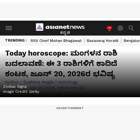
ಕನ್ನಡ
TRENDING :
RSS Chief Mohan Bhagawat
Basavaraj Horatti
Bengalur
Today horoscope: ಮಂಗಳನ ರಾಶಿ
ಬದಲಾವಣೆ: ಈ 3 ರಾಶಿಗಳಿಗೆ ಕಾದಿದೆ
ಕಂಟಕ, ಜೂನ್ 20, 2026ರ ಭವಿಷ್ಯ
Author :
Sushma Hegde
|
Astrology
Zodiac Signs
Published :
Jun 20 2026, 06:45 AM IST
Image Credit:
Getty