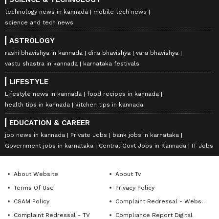
technology news in kannada
mobile tech news
science and tech news
ASTROLOGY
rashi bhavishya in kannada
dina bhavishya
vara bhavishya
vastu shastra in kannada
karnataka festivals
LIFESTYLE
Lifestyle news in kannada
food recipes in kannada
health tips in kannada
kitchen tips in kannada
EDUCATION & CAREER
job news in kannada
Private Jobs
bank jobs in karnataka
Government jobs in karnataka
Central Govt Jobs in Kannada
IT Jobs
About Website
About Tv
Terms Of Use
Privacy Policy
CSAM Policy
Complaint Redressal - Website
Complaint Redressal - TV
Compliance Report Digital