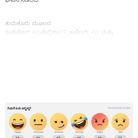
ಘಟನೆ ನಡೆದಿದೆ.
ತುಮಕೂರು ಮೂಲದ
ಶಂಶುದೀನ್(40),ಮಲ್ಲಿಕಾ(37),ಖಲೀಲ್( 42) ಮತ್ತು
ತಬ್ರೇಜ್(13) ಸ್ಥಳದಲ್ಲೇ ಸಾವನ್ನಪ್ಪಿದ್ದಾರೆ. ಭೀಕರ ಅಪಘಾತಕ್ಕೆ
ನುಜ್ಜುಗುಜ್ಜಾಗಿರುವ ಕಾರು. ಚಿಲ್ಲಾಪಿಲ್ಲಿಯಾಗಿ ಬಿದ್ದಿರೋ ಮೃತ‌
LATEST VIDEOS
ದೇಹಗಳು.
ಕರ್ನಾಟಕ, ಭಾರತ (
India News
) ಮತ್ತು ಜಗತ್ತಿನ