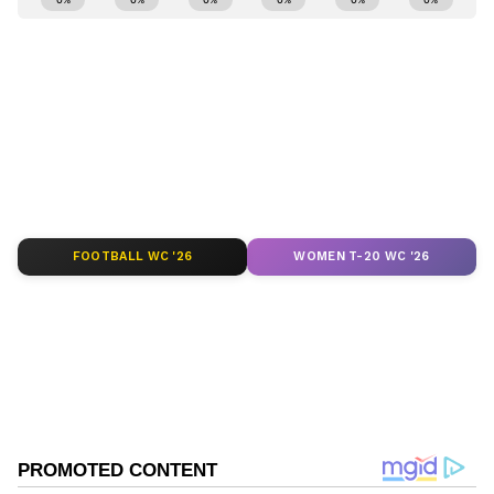
ಕ್ಷಣಕ್ಷಣದ ಕನ್ನಡ ಸುದ್ದಿ (
Kannada News
)
ಅಪ್ಡೇಟ್‌ಗಳಿಗಾಗಿ ಏಷ್ಯಾನೆಟ್ ಸುವರ್ಣ ನ್ಯೂಸ್‌ ಫಾಲೋ
ಮಾಡಿ. ಬ್ರೇಕಿಂಗ್ ಸುದ್ದಿ (
Latest Kannada News
),
ವಿಶೇಷ ವರದಿಗಳು ಮತ್ತು ನೇರ ಪ್ರಸಾರಗಳೊಂದಿಗೆ
(
kannada news live
) ಸಂಪೂರ್ಣ ಮಾಹಿತಿ ಒಂದೇ
ಕ್ಲಿಕ್‌ನಲ್ಲಿ ಲಭ್ಯ. ಏಷ್ಯಾನೆಟ್ ಸುವರ್ಣ ನ್ಯೂಸ್ ಅಧಿಕೃತ
ಆ್ಯಪ್ ಡೌನ್‌ಲೋಡ್ ಮಾಡಿ ಹಾಗು ಎಲ್ಲಾ ಅಪ್‌ಡೇಟ್
ಗಳನ್ನು ಪಡೆಯಿರಿ
FOOTBALL WC '26
WOMEN T-20 WC '26
ABOUT THE AUTHOR
Ravi Janekal
RJ
ಪ್ರಸ್ತುತ, ಏಷಿಯಾನೆಟ್ ಸುವರ್ಣನ್ಯೂಸ್‌ನಲ್ಲಿ ಉಪ ಸಂಪಾದಕ.
ಪತ್ರಿಕೋದ್ಯಮದಲ್ಲಿ 8 ವರ್ಷಗಳ ಅನುಭವ. ವಾರ್ತಾ ಮತ್ತು
ಸಾರ್ವಜನಿಕ ಸಂಪರ್ಕ ಇಲಾಖೆಯಲ್ಲಿ ನ್ಯೂಸ್ ಮಾನಿಟರಿಂಗ್ ಆಗಿ
ಹಲವು ವರ್ಷಗಳ ಸೇವೆ, ಕೊರೊನಾ ವಾರಿಯರ್ಸ್ ಅವಾರ್ಡ್,
ಚಿತ್ರದುರ್ಗ
ಮೂಲತಃ ರಾಯಚೂರು ಜಿಲ್ಲೆಯ ಜಾನೇಕಲ್ ಗ್ರಾಮದವರಾದ ಇವರು
ಕ್ರೈಮ್ ನ್ಯೂಸ್
ಓದು, ಬರೆವಣಿಗೆ ಮತ್ತು ಸಾಹಿತ್ಯಾಸಕ್ತರು.