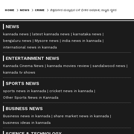
HOME
NEWS
CRIME
ಚಿತ್ರದುರ್ಗದ ಮಲ್ಲಾಪುರ ಬಳಿ ಭೀಕರ ಅಪಘಾತ; ನಾಲ್ವರು ಸ್ಥಳದಲ್ಲೇ ದುರ್ಮರಣ!
NEWS
kannada news
latest kannada news
karnataka news
bengaluru news
Mysore news
india news in kannada
international news in kannada
ENTERTAINMENT NEWS
Kannada Cinema News
kannada movies review
sandalwood news
kannada tv shows
SPORTS NEWS
sports news in kannada
cricket news in kannada
Other Sports News in Kannada
BUSINESS NEWS
Business news in kannada
share market news in kannada
business ideas in kannada
SCIENCE & TECHNOLOGY