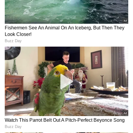
ಪಡೆಯುತಿದ್ದಾರೆ. ಕಾರು ಸಂಪೂರ್ಣ ನಜ್ಜುಗುಜ್ಜಾಗಿದೆ. ಘಟನಾ
ಸ್ಥಳಕ್ಕೆ ಚಿತ್ರದುರ್ಗ ಎಸ್ಪಿ ಭೇಟಿ ನೀಡಿ ಪರಿಶೀಲನೆ ನಡೆಸಿದ್ದಾರೆ.
ಈ ಸಂಬಂಧ ಚಿತ್ರದುರ್ಗ ಗ್ರಾಮಾಂತರ ಪೊಲೀಸ್
ಠಾಣೆಯಲ್ಲಿ ಪ್ರಕರಣ ದಾಖಲಾಗಿದೆ.
Bengaluru: 4 ವರ್ಷದ ಮಗು
ಗಂಗಾವತಿಯಲ್ಲಿ ಬೆಚ್ಚಿಬೀಳಿಸಿದ
ಜತೆ ಕಟ್ಟಡದ ಮೇಲೆ ನಿಂತು
ಘಟನೆ: ಯುವಕನ ಕೊಲೆ ಮಾಡಿ
ಆತ್ಮ*ಹತ್ಯೆಗೆ ಯತ್ನಿಸಿದ ಮಹಿಳೆ
ಬೆಂಕಿ ಹಚ್ಚಿದ ದುಷ್ಕರ್ಮಿಗಳು
ತಪ್ಪು ವಿಳಾಸಕ್ಕೆ ಆರ್ಡರ್, ನಕಲಿ
ಗಂಡಸ್ರು ಬೆಚ್ಚಿಬೀಳೋ ಇನ್ನೊಂದು