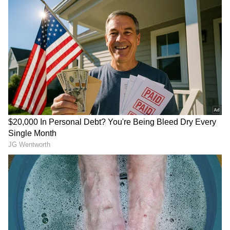
ಹೋಗಿದ್ದಾನೆ.
ಪೊಲೀಸರಿಗೆ ಸಿಕ್ಕ ಚೀಟಿಯಲ್ಲಿ ಏನಿದೆ? :
ಅನಿವಾರ್ಯ
ಕಾರಣಕ್ಕೆ ಕಳ್ಳತನ ಮಾಡುವ ಅನೇಕ ಸಿನಿಮಾಗಳಿವೆ. ತೆರೆ
ಮೇಲೆ ನಾವು ನೋಡುವ ಕಥೆಗಳು ರಿಯಲ್ ನಲ್ಲಿಯೂ
ನಡೆಯುತ್ತದೆ. ಅದಕ್ಕೆ ಈ ಘಟನೆ ನಿದರ್ಶನ. ನಿವೃತ್ತ ಶಿಕ್ಷಕರ
ಮನೆಯಲ್ಲಿ ಹಣ ಲೂಟಿ ಮಾಡಿದ ವ್ಯಕ್ತಿ ಚೀಟಿಯೊಂದನ್ನು
ಇಟ್ಟು ಹೋಗಿದ್ದಾನೆ. ಅದರಲ್ಲಿ ಆತ ಶಿಕ್ಷಕರ ಕ್ಷಮೆ ಕೇಳಿದ್ದಾನೆ.
ನನ್ನನ್ನು ಕ್ಷಮಿಸಿ. ನಾನು ಇದನ್ನು ಒಂದು ತಿಂಗಳಲ್ಲಿ
ಹಿಂತಿರುಗಿಸುತ್ತೇನೆ. ನನ್ನ ಮನೆಯಲ್ಲಿ ಯಾರೋ
RECOMMENDED STORIES
ಅನಾರೋಗ್ಯದಿಂದ ಬಳಲುತ್ತಿದ್ದಾರೆ. ಅನಿವಾರ್ಯ ಕಾರಣಕ್ಕೆ
ಕಳ್ಳತನ ಮಾಡುತ್ತಿದ್ದೇನೆ ಎಂದು ಆತ ಚೀಟಿಯಲ್ಲಿ ಬರೆದಿದ್ದಾನೆ.
ಪ್ರಕರಣ ದಾಖಲಿಸಿಕೊಂಡ ಪೊಲೀಸರು ವಿಚಾರಣೆ ಶುರು
ಮಾಡಿದ್ದಾರೆ. ವೃದ್ಧ ದಂಪತಿ, ಕಳ್ಳ ಕೊಟ್ಟ ಮಾತಿನಂತೆ
ನಡೆದುಕೊಳ್ತಾನಾ ಎಂದು ಕಾಯ್ತಿದ್ದಾರೆ.