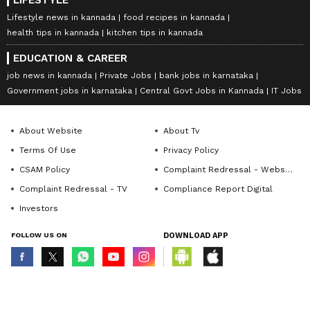
LIFESTYLE
Lifestyle news in kannada
food recipes in kannada
health tips in kannada
kitchen tips in kannada
EDUCATION & CAREER
job news in kannada
Private Jobs
bank jobs in karnataka
Government jobs in karnataka
Central Govt Jobs in Kannada
IT Jobs
About Website
About Tv
Terms Of Use
Privacy Policy
CSAM Policy
Complaint Redressal - Website
Complaint Redressal - TV
Compliance Report Digital
Investors
FOLLOW US ON
DOWNLOAD APP
© Copyright 2026 Asianxt Digital Technologies Private Limited (Formerly
known as Asianet News Media & Entertainment Private Limited) | All Rights
Reserved