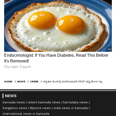
HOME
NEWS
CRIME
ಕದ್ದ ಹಣ ತಿಂಗಳಲ್ಲಿ ಮರಳಿಸುವುದಾಗಿ ಲೆಟರ್ ಇಟ್ಟು ಹೋದ 'ಪ್ರಾಮಾಣಿಕ' ಕಳ್ಳನಿವನು!
NEWS
kannada news
latest kannada news
karnataka news
bengaluru news
Mysore news
india news in kannada
international news in kannada