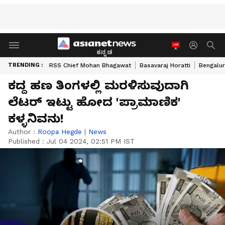
ಕನ್ನಡ
TRENDING :
RSS Chief Mohan Bhagawat
Basavaraj Horatti
Bengalur
ಕದ್ದ ಹಣ ತಿಂಗಳಲ್ಲಿ ಮರಳಿಸುವುದಾಗಿ
ಲೆಟರ್ ಇಟ್ಟು ಹೋದ 'ಪ್ರಾಮಾಣಿಕ'
ಕಳ್ಳನಿವನು!
Author :
Roopa Hegde
|
News
Published :
Jul 04 2024, 02:51 PM IST