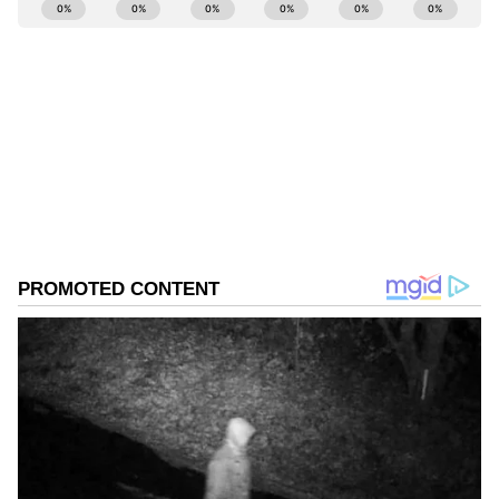
ABOUT THE AUTHOR
Roopa Hegde
RH
Roopa Hegde ಮೂಲತಃ ಉತ್ತರ ಕನ್ನಡದ ಯಲ್ಲಾಪುರದವಳು.
ಪತ್ರಿಕೋದ್ಯಮದಲ್ಲಿ ಸ್ನಾತಕೋತ್ತರ ಪದವಿ ಪಡೆದಿದ್ದು, ಕಸ್ತೂರಿ,
ಸಮಯ ಹಾಗೂ ಸುವರ್ಣ ವಾಹಿನಿಯಲ್ಲಿ ಕೆಲಸ ಮಾಡಿದ್ದೇನೆ. ಈಗ
ಏಷ್ಯಾನೆಟ್ ಕನ್ನಡದಲ್ಲಿ ಫ್ರೀಲಾನ್ಸರ್ ಆಗಿ ಕೆಲಸ ಮಾಡುತ್ತಿದ್ದೇನೆ.
ಟ್ರೆಂಡಿಂಗ್ ನ್ಯೂಸಲ್ಲಿ ಹೆಚ್ಚು ಆಸಕ್ತಿ ಇದ್ದು, ಸಿನಿಮಾ, ಬ್ಯುಸಿನೆಸ್,
ಆರೋಗ್ಯ, ಕ್ರೈಂ, ಕ್ರೀಡೆ ಸೇರಿ ಎಲ್ಲ ಕ್ಷೇತ್ರದ ಸುದ್ದಿ ಬರೆಯುತ್ತೇನೆ.