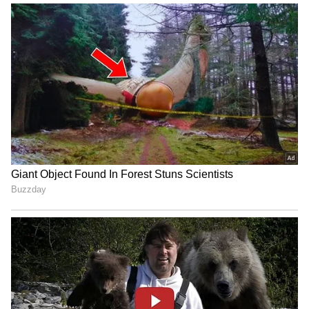
ಕನಕೋತ್ಸವದಲ್ಲಿ ರಿಷಬ್ ಶೆಟ್ಟಿ | Rishab
Shetty speech | Suvarna News
ಶೇ.50 ರಿಂದ ಶೇ.18 ಕ್ಕೆ TAX ಇಳಿಕೆ: ಮೋದಿ-
ಟ್ರಂಪ್ ಐತಿಹಾಸಿಕ ಒಪ್ಪಂದ | India US
Trade Deal | Party Rounds
ಬೆಂಗಳೂರು: ಕಾಲೇಜಿನ ಸೆಕ್ಯೂರಿಟಿ ಗಾರ್ಡ್‌ನನ್ನು ಇರಿದು
ಕೊಂದ ವಿದ್ಯಾರ್ಥಿ ಅರೆಸ್ಟ್‌
ಈ ಹಿಂದೆ ಚೆನ್ನೈನ ಉಸಿಲಂಪಟ್ಟಿಯ ಸೂಪರ್ ಮಾರ್ಕೆಟ್
ನಲ್ಲಿಯೂ ಇಂಥ ಘಟನೆ ನಡೆದಿತ್ತು. 65,000 ಮೌಲ್ಯದ
ವಸ್ತುಗಳು ಮತ್ತು 5,000 ರೂ ಮೌಲ್ಯದ ನಗದನ್ನು ದೋಚಿದ್ದ.
ನಂತ್ರ ಮಾಲೀಕನ ಕ್ಷಮೆ ಕೇಳಿ ಒಂದು ಪತ್ರವನ್ನು ಬರೆದಿದ್ದ.
ನೀವು ಕೇವಲ ಒಂದು ದಿನದ ಆದಾಯವನ್ನು