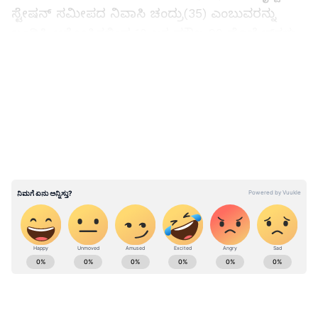
ಸ್ಟೇಷನ್‌ ಸಮೀಪದ ನಿವಾಸಿ ಚಂದ್ರು(35) ಎಂಬುವರನ್ನು
ಬಂಧಿಸಿ ಆರೋಪಿಗಳಿಂದ 18 ಲಕ್ಷ ಮೌಲ್ಯ90 ಮೊಬೈಲ್‌ಗಳು,
ಚಿನ್ನಾಭರಣ ಹಾಗೂ 30 ಸಾವಿರ ನಗದು ವಶಕ್ಕೆ
LATEST VIDEOS
ಪಡೆಯಲಾಗಿದೆ ಎಂದು ಮಾಹಿತಿ ನೀಡಿದರು.
Bengaluru Crime: ಅಪ್ರಾಪ್ತೆಯ ಪ್ರಜ್ಞೆ ತಪ್ಪಿಸಿ
ವೇಶ್ಯಾವಾಟಿಕೆ ದಂಧೆ: ಮಹಿಳೆಯರಿಂದಲೇ ಹೇಯ ಕೃತ್ಯ..!
ABOUT THE AUTHOR
Girish Goudar
GG
ಏಷ್ಯಾನೆಟ್‌ ಸುವರ್ಣ ನ್ಯೂಸ್‌.ಕಾಮ್‌ನಲ್ಲಿ ಹಿರಿಯ ಉಪ ಸಂಪಾದಕ.
ಕಳೆದ 10 ವರ್ಷಗಳಿಂದ ಮಾಧ್ಯಮ ಕ್ಷೇತ್ರದಲ್ಲಿದ್ದೇನೆ. ನನ್ನ ಊರು