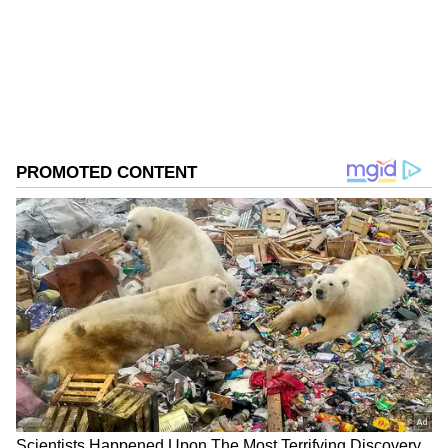
ಬಾಗಲಕೋಟೆ ಜಿಲ್ಲೆಯ ಹುನಗುಂದ . ಕರ್ನಾಟಕ
ವಿಶ್ವವಿದ್ಯಾಲಯದಿಂದ ಎಂಎಸ್‌ಸಿ ಎಲೆಕ್ಟ್ರಾನಿಕ್‌ ಮೀಡಿಯಾ ಪದವಿ
ಹಾಸನ
ಪಡೆದಿದ್ದೇನೆ. ಈಟಿವಿ ಭಾರತ್‌, ವೇ ಟು ನ್ಯೂಸ್‌ ಡಿಜಿಟಲ್‌
ಪೊಲೀಸ್
ಮಾಧ್ಯಮದಲ್ಲಿ ಸಂಪಾದಕನಾಗಿ ಕೆಲಸ ಮಾಡಿದ್ದೇನೆ. ಕ್ರೀಡೆ,
ಚಲನಚಿತ್ರ, ರಾಜಕೀಯ ಸುದ್ದಿಗಳ ಬಗ್ಗೆ ಅತೀವ ಆಸಕ್ತಿ ಇದೆ. ಸಂಗೀತ
ಕೇಳುವುದು, ಕ್ರಿಕೆಟ್‌ ಆಡುವುದು ನೆಚ್ಚಿನ ಹವ್ಯಾಸಗಳಾಗಿವೆ.