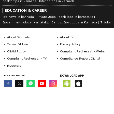
health tips in kannada
kitchen tips in kannada
EDUCATION & CAREER
job news in kannada
Private Jobs
bank jobs in karnataka
Government jobs in karnataka
Central Govt Jobs in Kannada
IT Jobs
About Website
About Tv
Terms Of Use
Privacy Policy
CSAM Policy
Complaint Redressal - Website
Complaint Redressal - TV
Compliance Report Digital
Investors
FOLLOW US ON
DOWNLOAD APP
© Copyright 2026 Asianxt Digital Technologies Private Limited (Formerly
known as Asianet News Media & Entertainment Private Limited) | All Rights
Reserved