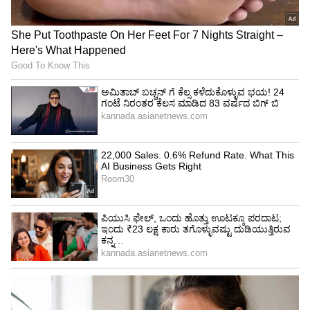
ರಾಜ್ಯ ಪೊಲೀಸ್‌ ಇಲಾಖೆಯಿಂದ(Police Department)
ಲೈವ್‌ ಸ್ಕ್ಯಾ‌ನರ್‌(Live Scanner) ನೀಡಲಾಗಿದೆ. ಸ್ಕ್ಯಾ‌ನರ್‌
ಮೂಲಕ ಯಾವುದೇ ಅನುಮಾನಾಸ್ಪದ ವ್ಯಕ್ತಿಯ
ಫಿಂಗರ್‌ಪ್ರಿಂಟ್‌(Fingerprint) ಅನ್ನು ಸ್ಕ್ಯಾ‌ನ್‌ ಮಾಡಿದ
ಬಳಿಕ ಅವರು ಈ ಹಿಂದೆ ಯಾವುದೇ ಪ್ರಕರಣದಲ್ಲಿ
ಭಾಗಿಯಾಗಿದ್ದರೂ ಮಾಹಿತಿ ಲಭ್ಯವಾಗಲಿದೆ. ಇದರಿಂದ ಹೆಚ್ಚು
ಅಪರಾಧ ಪ್ರಕರಣಗಳನ್ನು ಪತ್ತೆ ಹಚ್ಚುವಲ್ಲಿ ಸಹಕಾರಿಯಾಗಿದೆ.