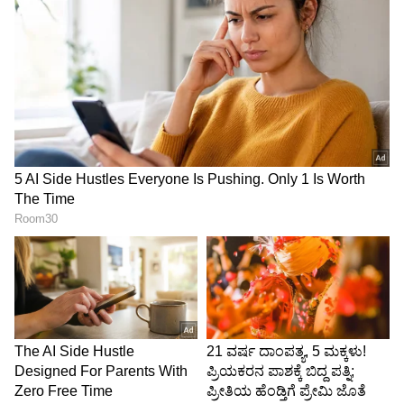
ಇದೇ ಉಪಕರಣ ಸಹಾಯದಿಂದ ಈ ಇಬ್ಬರು ಆರೋಪಿಗಳನ್ನು
ಪತ್ತೆ ಮಾಡಲಾಗಿದೆ ಅಂತ ಹಾಸನ ಎಸ್‌ಪಿ ಶ್ರೀನಿವಾಸಗೌಡ
ತಿಳಿಸಿದ್ದಾರೆ.