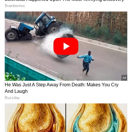
DOWNLOAD APP
ಕರ್ನಾಟಕ, ಭಾರತ (
India News
) ಮತ್ತು ಜಗತ್ತಿನ
ಕ್ಷಣಕ್ಷಣದ ಕನ್ನಡ ಸುದ್ದಿ (
Kannada News
)
ಅಪ್ಡೇಟ್‌ಗಳಿಗಾಗಿ ಏಷ್ಯಾನೆಟ್ ಸುವರ್ಣ ನ್ಯೂಸ್‌ ಫಾಲೋ
ಮಾಡಿ. ಬ್ರೇಕಿಂಗ್ ಸುದ್ದಿ (
Latest Kannada News
),
ಸದ್ಯ 90 ಮೊಬೈಲ್‌ಗಳನ್ನು(Mobile) ವಶಕ್ಕೆ ಪಡೆಯಲಾಗಿದ್ದು,
ವಿಶೇಷ ವರದಿಗಳು ಮತ್ತು ನೇರ ಪ್ರಸಾರಗಳೊಂದಿಗೆ
ಅರಸೀಕೆರೆ ಹಾಗೂ ಜಿಲ್ಲೆಯ ಇತರೆ ತಾಲೂಕಿನಲ್ಲಿ ಕಳ್ಳತನ
(
kannada news live
) ಸಂಪೂರ್ಣ ಮಾಹಿತಿ ಒಂದೇ
ಮಾಡಿರುವ ಬಗ್ಗೆ ಮಾಹಿತಿ ಕಲೆ ಹಾಕಲಾಗುತ್ತಿದೆ. ಅಗತ್ಯ
ಕ್ಲಿಕ್‌ನಲ್ಲಿ ಲಭ್ಯ. ಏಷ್ಯಾನೆಟ್ ಸುವರ್ಣ ನ್ಯೂಸ್ ಅಧಿಕೃತ
ಮಾಹಿತಿ ಲಭ್ಯವಾದ ಬಳಿಕ ಮೊಬೈಲ್‌ಗಳನ್ನು ವಾರಸುದಾರರಿಗೆ
ಆ್ಯಪ್ ಡೌನ್‌ಲೋಡ್ ಮಾಡಿ ಹಾಗು ಎಲ್ಲಾ ಅಪ್‌ಡೇಟ್
ವಿತರಿ​ಸಲಾಗುವುದು ಎಂದು ತಿಳಿಸಿದರು.
ಗಳನ್ನು ಪಡೆಯಿರಿ
ಅರಸೀಕೆರೆ ನಗರದಲ್ಲಿ ಇತ್ತೀಚೆಗೆ ಸಾರ್ವಜನಿಕರ ಜನಸಂದಣಿ
ಪ್ರದೇಶಗಳಾದ ಬಸ್‌ ನಿಲ್ದಾಣ, ಸಂತೆ ನಡೆಯುವ ಸ್ಥಳ,
ರಾಜಕೀಯ(Politics) ರ್ಯಾಲಿ, ಜನನಿಬಿಡ ಸಾರ್ವಜನಿಕ