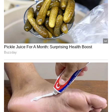
Shetty speech | Suvarna News
ಈ ಇಬ್ಬರು ಚಾಲಾಕಿ ಕಳ್ಳರು ರಾತ್ರಿ ಮತ್ತು ಬೆಳಗಿನ ಜಾವದಲ್ಲಿ
ಶೇ.50 ರಿಂದ ಶೇ.18 ಕ್ಕೆ TAX ಇಳಿಕೆ: ಮೋದಿ-
ಬಸ್‌ ನಿಲ್ದಾಣ ಮತ್ತು ಜನನಿಬಿಡ ರಾಜಕೀಯ ರ್ಯಾಲಿಯಲ್ಲಿ
ಟ್ರಂಪ್ ಐತಿಹಾಸಿಕ ಒಪ್ಪಂದ | India US
ಜನರ ನೂಕು ನುಗ್ಗಲು ವೇಳೆ ಮೊಬೈಲ್‌ ಕಳ್ಳತನ
Trade Deal | Party Rounds
ಮಾಡುತ್ತಿದ್ದರು ಎಂದು ತನಿಖೆ ವೇಳೆ ತಿಳಿದುಬಂದಿದೆ ಎಂದು
ಎಸ್‌ಪಿ ಶ್ರೀನಿವಾಸಗೌಡ ತಿಳಿಸಿದರು. ಈ ಸಂದರ್ಭದಲ್ಲಿ
ಹೆಚ್ಚುವರಿ ಪೊಲೀಸ್‌ ಅ​ಧೀಕ್ಷಕಿ ನಂದಿನಿ ಸೇರಿದಂತೆ ಇತರೆ ಅಧಿ​
ಕಾರಿಗಳು ಹಾಜರಿದ್ದರು.
ಲೈವ್‌ ಸ್ಕ್ಯಾ‌ನ್‌ ಉಪಕರಣ ಸಹಕಾರಿ: