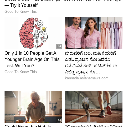
ಪೊಲೀಸರ ಮುಂದೆ ದಿವ್ಯಾ ತಾಯಿ ಕಣ್ಣೀರು:
ಈ ಸುಲಿಗೆ
ಯತ್ನ ಪ್ರಕರಣದಲ್ಲಿ ತಮ್ಮ ಮಕ್ಕಳು ಸಿಕ್ಕಿಬಿದ್ದರಿಂದ ತೀವ್ರವಾಗಿ
ನೊಂದಿರುವ ದಿವ್ಯಾ ತಾಯಿ, ಜಿ.ಬಿ.ನಗರ ಠಾಣೆಗೆ ತೆರಳಿ
ಕಣ್ಣೀರಿಟ್ಟಿದ್ದಾರೆ. ತಾನು ಮನೆಗಳಲ್ಲಿ ಕೆಲಸ ಮಾಡಿ ಮಕ್ಕಳನ್ನು
ಸಾಕಿದ್ದೇನೆ. ವೆಂಕಟೇಶ್‌ನಿಂದಲೇ ದಿವ್ಯಾ ತಪ್ಪು ದಾರಿ
ತುಳಿದಿದ್ದಾಳೆ ಎಂದು ಅವರು ಅಲವತ್ತುಕೊಂಡಿದ್ದಾಗಿ ತಿಳಿದು
ಬಂದಿದೆ.
ಮಸಾಜ್ ಪಾರ್ಲರ್ ಟ್ರ್ಯಾಪ್:
ವೆಂಕಟೇಶ್‌ ಹಾಗೂ ದಿವ್ಯಾ
ತಂಡ ಕೆಲ ದಿನಗಳ ಹಿಂದೆ ಇಂದಿರಾನಗರದ ಶ್ರೀ ಸ್ಪಾ ಆ್ಯಂಡ್
ಬ್ಯೂಟಿ ಪಾರ್ಲ‌್ರಗೆ ಈಶಾನ್ಯ ರಾಜ್ಯದ ಯುವತಿಯನ್ನು ಕೆಲಸಕ್ಕೆ
ಸೇರಿಸಿತ್ತು. ಬಳಿಕ ಗ್ರಾಹಕನ ಸೋಗಿನಲ್ಲಿ ಸ್ವಾಗೆ ದಿವ್ಯಾ
ಸೋದರ ಸಂದೇಶ್ ತೆರಳಿದ್ದ. ಈ ಮೊದಲೇ ಸ್ಥಾನಲ್ಲಿ
ಕೆಲಸದಲ್ಲಿದ್ದ ತನ್ನ ಗ್ಯಾಂಗ್‌ನ ಯುವತಿ ಬಳಿಯೇ ಮಸಾಜ್‌ಗೆ