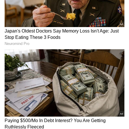
RECOMMENDED STORIES
ಒಂದು ಫ್ಲೋರ್​ ಇಳಿಯಲು
Viashak Death: ವೈಶಾಖ್ ಪತ್ನಿ
ಸೋಮಾರಿಯಾಗಿ ಪ್ರಾಣಕ್ಕೇ ಕುತ್ತು
ಬಿಚ್ಚಿಟ್ಟ ಸ್ಫೋಟಕ ಸತ್ಯಗಳು-
ತಂದುಕೊಂಡ! ಶಾಕಿಂಗ್​ ವಿಡಿಯೋ
ಮಾತು ಬಿಟ್ಟಿದ್ದರು; ಮೆಸೇಜ್
ವೈರಲ್​
ಮಾಡುತ್ತಿದ್ದರು; ನಿನ್ನೆ ಲಾಸ್ಟ್
ಮೆಸೇಜ್ ಇದು..!