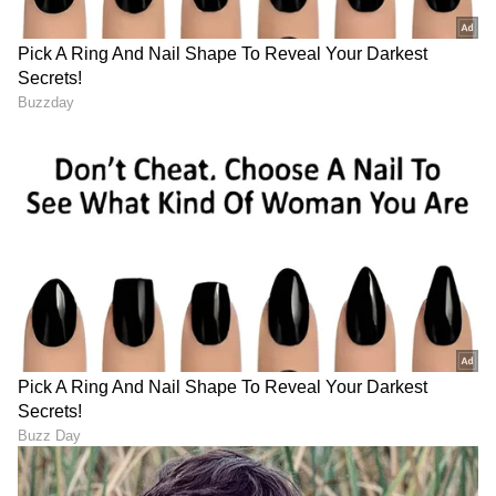
ಬಂಧಿಸಲಾಗಿದೆ ಎಂದು ಅಧಿಕಾರಿಗಳು ತಿಳಿಸಿದ್ದಾರೆ.
ವೆಂಕಟೇಶ್ ರಾಜ್ ನ್ಯೂಸ್ ಸಿಇಒ ಅಲ್ಲ:
ಈ ಮಧ್ಯೆ ರಾಜ್ ನ್ಯೂಸ್ ಪತ್ರಿಕಾ ಪ್ರಕಟೆಯೊಂದನ್ನು ಬಿಡುಗಡೆ
ಮಾಡಿದ್ದು, ಸುಲಿಗೆ ಪ್ರಕರಣದಲ್ಲಿ ಬಂಧಿತನಾಗಿರುವ ವೆಂಕಟೇಶ್
ಅವರಿಗೂ, ರಾಜ್ ನ್ಯೂಸಿಗೂ ಯಾವುದೇ ಸಂಬಂಧವಿಲ್ಲ.
ರಾಜ್ ನ್ಯೂಸ್ ನಲ್ಲಿ ಸಿಇಒ ಹುದ್ದೆಯೇ ಇಲ್ಲವೆಂದು
ಸ್ಪಷ್ಟಪಡಿಸಿದ್ದು, ಮಾಧ್ಯಮದ ಹೆಸರು ದುರ್ಬಳಕೆ
ಮಾಡಿಕೊಂಡವರು ವಿರುದ್ಧ ಸೂಕ್ತ ಕ್ರಮ ಕೈಗೊಳ್ಳಲಾಗುವುದು
ಎಂದು ಹೇಳಿದೆ.