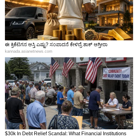
LATEST VIDEOS
ರಾಜ್ಯಕ್ಕೆ ಖುಷಿ ಸುದ್ದಿ ಕೊಟ್ಟವಳ ಕಹಿ ಸುದ್ದಿ:
ಖಾಸಗಿ
ಸುದ್ದಿವಾಹಿನಿಯಲ್ಲಿ ನಿರೂಪಕಿಯಾಗಿದ್ದ ದಿವ್ಯಾ, ಆರು ತಿಂಗಳ
"ರಾಜಕೀಯ ಬೇಡ, ಸಿನಿಮಾನೇ ಪ್ರಾಣ":
ಹಿಂದೆ ಕೆಲಸ ಬಿಟ್ಟಿದ್ದಳು. ಅಲ್ಲದೆ ಇನ್‌ಸ್ಟಾಗ್ರಾಂ ಹಾಗೂ
ಕನಕೋತ್ಸವದಲ್ಲಿ ರಿಷಬ್ ಶೆಟ್ಟಿ | Rishab
ಫೇಸ್‌ಬುಕ್ ಸೇರಿ ಸಾಮಾಜಿಕ ಜಾಲತಾಣಗಳಲ್ಲಿ ವಿಡಿಯೋ,
Shetty speech | Suvarna News
ರೀಲ್ಸ್‌ಗಳ ಮೂಲಕ ಆಕೆ ಖ್ಯಾತಿ ಪಡೆದಿದ್ದಳು. ಖಾಸಗಿ
ಸುದ್ದಿವಾಹಿನಿಯಲ್ಲಿ ಆಕೆಗೆ 15 ಸಾವಿರ ರು. ಸಂಬಳ ಇದ್ದರೆ,
ಶೇ.50 ರಿಂದ ಶೇ.18 ಕ್ಕೆ TAX ಇಳಿಕೆ: ಮೋದಿ-
ಮನರಂಜನಾ ವಾಹಿನಿ ಯಲ್ಲಿ ಹಾಸ್ಯ ಕಾರ್ಯಕ್ರಮದಲ್ಲಿ
ಟ್ರಂಪ್ ಐತಿಹಾಸಿಕ ಒಪ್ಪಂದ | India US
ನಟಿಸುತ್ತಿದ್ದ ಆಕೆಗೆ ವಾರಕ್ಕೆ 6 ರಿಂದ 7 ಸಾವಿರ ರು. ಸಂಭಾ ವನೆ
Trade Deal | Party Rounds
ಸಿಗುತ್ತಿತ್ತು. ಐಷಾರಾಮಿ ಜೀವನಕ್ಕೆ ಬಿದ್ದಿದ್ದ ದಿವ್ಯಾ, ಸುಲಭವಾಗಿ
ಹಣ ಸಂಪಾದಿಸಲು ಅಡ್ಡ ಮಾರ್ಗ ತುಳಿದು ಸಂಕಷ್ಟಕ್ಕೆ
ತುತ್ತಾಗಿದ್ದಾಳೆ ಎಂದು ಅಧಿಕಾರಿಗಳು ಹೇಳಿದ್ದಾರೆ.
ವೈದ್ಯರು ಸೇರಿ 100ಕ್ಕೂ ಹೆಚ್ಚಿನ ಜನರಿಗೆ ಸುಲಿಗೆ:
ರಾಜ್
ನ್ಯೂಸ್ ವಾಹಿನಿ ಸೇರುವ ಮುನ್ನ ಯೂಟ್ಯೂಬ್‌ನಲ್ಲಿ ತನ್ನದೇ
ಚಾನಲ್ ಅನ್ನು ವೆಂಕಟೇಶ್ ಮಾಡಿಕೊಂಡಿದ್ದ. ಆ ಚಾನೆಲ್‌ಗೆ