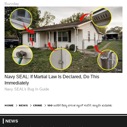
HOME
NEWS
CRIME
100 ಜನರಿಗೆ ದಿವ್ಯಾ ವಸಂತ ಗ್ಯಾಂಗ್ ಸುಲಿಗೆ: ರಾಜ್ಯವೇ ಖುಷಿಪಡುವ ನ್ಯೂಸ್ ಕೊಟ್ಟವಳು ನಾಪತ್ತೆ!
NEWS