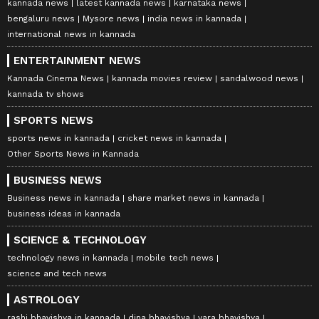
kannada news
latest kannada news
karnataka news
bengaluru news
Mysore news
india news in kannada
international news in kannada
ENTERTAINMENT NEWS
Kannada Cinema News
kannada movies review
sandalwood news
kannada tv shows
SPORTS NEWS
sports news in kannada
cricket news in kannada
Other Sports News in Kannada
BUSINESS NEWS
Business news in kannada
share market news in kannada
business ideas in kannada
SCIENCE & TECHNOLOGY
technology news in kannada
mobile tech news
science and tech news
ASTROLOGY
rashi bhavishya in kannada
dina bhavishya
vara bhavishya