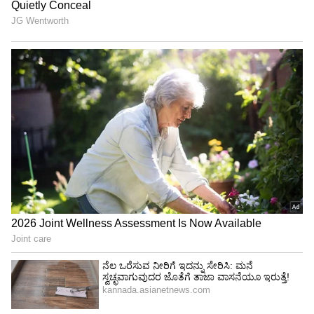
ಸಂದರ್ಶನಕ್ಕಾಗಿ ದಿವ್ಯಾಳನ್ನು ಆತ ಪರಿಚಯ ಮಾಡಿಕೊಂಡಿದ್ದ.
ನಂತರ ಇಬ್ಬರ ನಡುವೆ ಆತ್ಮೀಯ ಒಡನಾಟವಿತ್ತು. ಈ
ಗೆಳೆತನದಲ್ಲೇ ಇಬ್ಬರು ಸುಲಿಗೆ ಕೃತ್ಯಕ್ಕಿಳಿದಿದ್ದರು ಎಂದು
ಪೊಲೀಸರು ತಿಳಿಸಿದ್ದಾರೆ. ಮಸಾಜ್ ಪಾರ್ಲ‌ಗಳು ಹಾಗೂ
ವೈದ್ಯರು ಸೇರಿ ಹಣವಂತರಿಗೆ ಹನಿಟ್ರ್ಯಾಪ್ ರೀತಿ ಸ್ನೇಹದ
ಬಲೆಗೆ ಬೀಳಿಸಿಕೊಂಡು ಸುಲಿಗೆ ಮಾಡುತ್ತಿದರು. ಇದುವರೆಗೆ
ಸುಮಾರು 100ಕ್ಕೂ ಹೆಚ್ಚಿನ ಜನರಿಂದ ಈ ತಂಡ ಸುಲಿಗೆ
ಮಾಡಿದೆ.