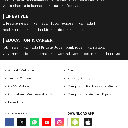
vastu shastra in kannada
karnataka festivals
LIFESTYLE
Lifestyle news in kannada
food recipes in kannada
health tips in kannada
kitchen tips in kannada
EDUCATION & CAREER
job news in kannada
Private Jobs
bank jobs in karnataka
Government jobs in karnataka
Central Govt Jobs in Kannada
IT Jobs
About Website
About Tv
Terms Of Use
Privacy Policy
CSAM Policy
Complaint Redressal - Website
Complaint Redressal - TV
Compliance Report Digital
Investors
FOLLOW US ON
DOWNLOAD APP