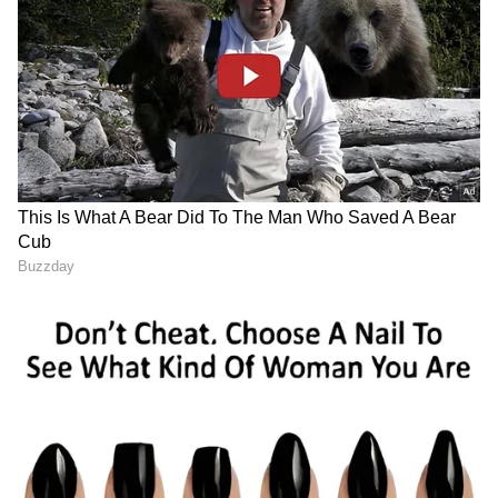
ಮುಡಾದಲ್ಲಿ ಹಗರಣವೇ ಆಗಿಲ್ಲ: ಎಚ್‌ಡಿಕೆಗೆ ಸಚಿವ ಬೈರತಿ
ಸುರೇಶ್ ತಿರುಗೇಟು
ನಿಮ್ಮ ಸ್ಪಾನಲ್ಲಿ ವೇಶ್ಯಾವಾಟಿಕೆ ನಡೆಯುತ್ತಿದೆ ಎಂದು ಸಂದೇಶ್
ಚಿತ್ರೀಕರಿಸಿದ್ದ ವಿಡಿಯೋವನ್ನು ಸ್ಪಾ ವ್ಯವಸ್ಥಾಪಕನಿಗೆ ತೋರಿಸಿ
ವೆಂಕಟೇಶ್ ಬೆದರಿಸಿದ್ದ. ಮೊದಲು 15 ಲಕ್ಷ ರು. ಗೆ ಬೇಡಿಕೆ
ಇಟ್ಟಿದ್ದ ಆರೋಪಿಗಳು, ಕೊನೆಗೆ 8 ಲಕ್ಷ ರು. ನೀಡುವಂತೆ
ಒತ್ತಾಯಿಸಿದ್ದರು. ಈ ಬೆದರಿಕೆ ಸಹಿಸಲಾರದೆ ಸ್ಪಾ ವ್ಯವಸ್ಥಾಪಕ,
ಜೆ.ಬಿ.ನಗರ ಠಾಣೆಗೆ ದೂರು ಕೊಟ್ಟಿದ್ದರು. ಅಂತೆಯೇ
ತನಿಖೆಗಿಳಿದ ಪೊಲೀಸರು, ಮೊಬೈಲ್ ಕರೆಗಳನ್ನು
ಪರಿಶೀಲಿಸಿದಾಗ ವೆಂಕಟೇಶ್ ತಂಡದ ಬಗ್ಗೆ ಮಾಹಿತಿ ಸಿಕ್ಕಿತು.
ಈ ಸುಳಿವು ಆಧರಿಸಿ ವೆಂಕಟೇಶ್‌ ಹಾಗೂ ಸಂದೇಶ್‌ನನ್ನು