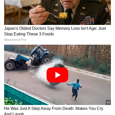
ಮಾಡಿ. ಬ್ರೇಕಿಂಗ್ ಸುದ್ದಿ (
Latest Kannada News
),
ಪ್ರೀತಿಯ ವಿಚಾರ ಹೇಳಿ ತನ್ನನ್ನು ಮದುವೆಯಾಗುವಂತೆ
ವಿಶೇಷ ವರದಿಗಳು ಮತ್ತು ನೇರ ಪ್ರಸಾರಗಳೊಂದಿಗೆ
ಹೇಳಿದ್ದಾಳೆ. ಮದುವೆಯಾಗಲು ಸಾಧ್ಯವಿಲ್ಲ. ಹೀಗೆ ಸ್ನೇಹಿತರಾಗಿ
(
kannada news live
) ಸಂಪೂರ್ಣ ಮಾಹಿತಿ ಒಂದೇ
ಇರೋಣ ಎಂದು ಪ್ರಿಯಕರ ಆದೇಶ್‌ ಹೇಳಿದ್ದಾನೆ. ಆಗ
ಕ್ಲಿಕ್‌ನಲ್ಲಿ ಲಭ್ಯ. ಏಷ್ಯಾನೆಟ್ ಸುವರ್ಣ ನ್ಯೂಸ್ ಅಧಿಕೃತ
ಅರ್ಚನಾ, ನೀನು ಹಲವು ಬಾರಿ ನನ್ನೊಂದಿಗೆ ದೈಹಿಕ ಸಂಪರ್ಕ
ಆ್ಯಪ್ ಡೌನ್‌ಲೋಡ್ ಮಾಡಿ ಹಾಗು ಎಲ್ಲಾ ಅಪ್‌ಡೇಟ್
ಬೆಳೆಸಿದ್ದೀಯ. ಈಗ ಮದುವೆ ಆಗಲ್ಲವೆಂದರೆ ಹೇಗೆ ಎಂದು
ಗಳನ್ನು ಪಡೆಯಿರಿ
ಪ್ರಶ್ನಿಸಿದ್ದಾಳೆ. ಹೀಗೆ ಇಬ್ಬರ ನಡುವೆ ಮಾತಿಗೆ ಮಾತು ಬೆಳೆದು
ವಿಕೋಪಕ್ಕೆ ಹೋಗಿದೆ. ಈ ವೇಳೆ ಆದೇಶ್‌, ಅರ್ಚನಾಳನ್ನು
ಕೋಪದಿಂದ ನಾಲ್ಕನೇ ಮಹಡಿಯಿಂದ ಜೋರಾಗಿ ನೂಕಿದ
ಪರಿಣಾಮ ಕೆಳಗೆ ಬಿದ್ದ ಅರ್ಚನಾ ಗಂಭೀರವಾಗಿ
ಗಾಯಗೊಂಡು ಸ್ಥಳದಲ್ಲೇ ಮೃತಪಟ್ಟಿದ್ದಳು.
ತನಿಖೆಯ ಆರಂಭದಲ್ಲಿ ಆದೇಶ್‌, ಅರ್ಚನಾ ಮದ್ಯದ
ನಶೆಯಲ್ಲಿ ಮಹಡಿಯಿಂದ ಬಿದ್ದು ಮೃತಪಟ್ಟಿದ್ದಾಳೆ ಎಂದು
ಹೇಳಿಕೆ ನೀಡಿದ್ದ. ಮೃತಳ ಪೋಷಕರು ಆದೇಶ್‌ ತಮ್ಮ
ಮಗಳನ್ನು ಕೊಲೆ ಮಾಡಿದ್ದಾನೆ ಎಂದು ದೂರು ನೀಡಿದ್ದರು.