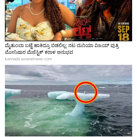
ಮದುವೆಯಾಗುವಂತೆ ಹೇಳಲು ದುಬೈನಿಂದ ಬೆಂಗಳೂರಿಗೆ
ಬಂದಿದ್ದಳು.
ಹುಡುಗಿಗೆ ಗಾಳ ಹಾಕಲು 50
ಪನೀರ್ ಪ್ರಿಯರಿಗೆ ಶಾಕ್​: ಇನ್ಮುಂದೆ
ಸಾವಿರ, ಮಗು ಮಾಡಿ ಕೈಬಿಡಲು 5
ಮಾರಿದ್ರೆ ಜೈಲು ಶಿಕ್ಷೆ! 'ಮಹಾ'
ಲಕ್ಷ: ಯುವಕ ಏನೇನು ಹೇಳಿದ್ದಾನೆ
ನಿರ್ಧಾರ- ಏನಿದು Analogue
ಕೇಳಿ
Paneer
LATEST VIDEOS
"ರಾಜಕೀಯ ಬೇಡ, ಸಿನಿಮಾನೇ ಪ್ರಾಣ":
ಕನಕೋತ್ಸವದಲ್ಲಿ ರಿಷಬ್ ಶೆಟ್ಟಿ | Rishab
Shetty speech | Suvarna News
ಶೇ.50 ರಿಂದ ಶೇ.18 ಕ್ಕೆ TAX ಇಳಿಕೆ: ಮೋದಿ-
ಟ್ರಂಪ್ ಐತಿಹಾಸಿಕ ಒಪ್ಪಂದ | India US
Trade Deal | Party Rounds