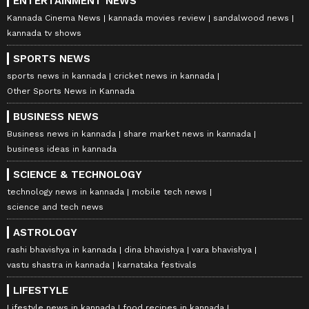
ENTERTAINMENT NEWS
Kannada Cinema News
kannada movies review
sandalwood news
kannada tv shows
SPORTS NEWS
sports news in kannada
cricket news in kannada
Other Sports News in Kannada
BUSINESS NEWS
Business news in kannada
share market news in kannada
business ideas in kannada
SCIENCE & TECHNOLOGY
technology news in kannada
mobile tech news
science and tech news
ASTROLOGY
rashi bhavishya in kannada
dina bhavishya
vara bhavishya
vastu shastra in kannada
karnataka festivals
LIFESTYLE
Lifestyle news in kannada
food recipes in kannada