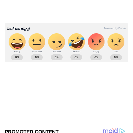
ABOUT THE AUTHOR
Kannadaprabha News
KN
1967ರ ನವೆಂಬರ್ 4ರಂದು ಆರಂಭವಾದ ಕನ್ನಡಪ್ರಭ ಕನ್ನಡ
ಪತ್ರಿಕೋದ್ಯಮದಲ್ಲಿಯೇ ವಿಶೇಷ ಛಾಪು ಮೂಡಿಸಿದ ಕನ್ನಡ ದಿನ
ಪತ್ರಿಕೆ. ದೇಶ, ವಿದೇಶ, ವಾಣಿಜ್ಯ, ಕ್ರೀಡೆ, ಮನೋರಂಜನೆ ಸೇರಿ
ವೈವಿಧ್ಯಮಯ ಸುದ್ದಿಗಳ ಹೂರಣ ಹೊತ್ತು ತರುವ ಕನ್ನಡಪ್ರಭ,
ಬೆಂಗಳೂರು
ಕನ್ನಡಿಗರ ಅಸ್ಮಿತೆಯ ಸಂಕೇತ. ಸದಾ ಕರುನಾಡು, ನುಡಿ, ಸಂಸ್ಕೃತಿ
ಪರ ಧ್ವನಿ ಎತ್ತುವ ಕನ್ನಡಪ್ರಭ ದಿನ ಪತ್ರಿಕೆಯಲ್ಲಿ ಪ್ರಕಟಗೊಳ್ಳುವ
ಸುದ್ದಿಗಳು ಸುವರ್ಣ ನ್ಯೂಸ್ ವೆಬ್‌ಸೈಟಲ್ಲೂ ಲಭ್ಯ.