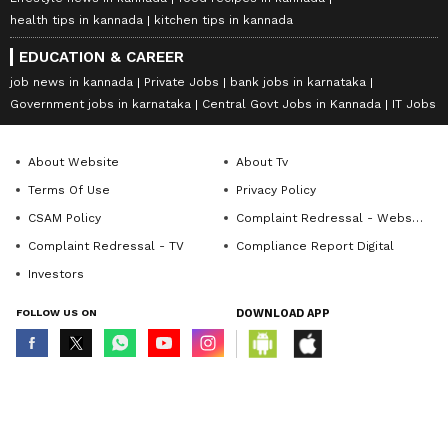
health tips in kannada
kitchen tips in kannada
EDUCATION & CAREER
job news in kannada
Private Jobs
bank jobs in karnataka
Government jobs in karnataka
Central Govt Jobs in Kannada
IT Jobs
About Website
About Tv
Terms Of Use
Privacy Policy
CSAM Policy
Complaint Redressal - Website
Complaint Redressal - TV
Compliance Report Digital
Investors
FOLLOW US ON
DOWNLOAD APP
© Copyright 2026 Asianxt Digital Technologies Private Limited (Formerly
known as Asianet News Media & Entertainment Private Limited) | All Rights
Reserved