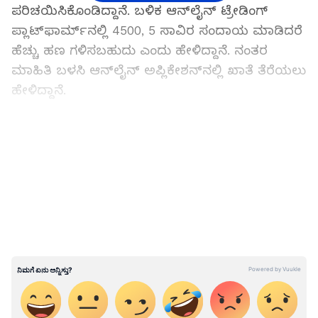
ಪರಿಚಯಿಸಿಕೊಂಡಿದ್ದಾನೆ. ಬಳಿಕ ಆನ್‌ಲೈನ್ ಟ್ರೇಡಿಂಗ್
ಪ್ಲಾಟ್‌ಫಾರ್ಮ್‌ನಲ್ಲಿ ₹4500, ₹5 ಸಾವಿರ ಸಂದಾಯ ಮಾಡಿದರೆ
ಹೆಚ್ಚು ಹಣ ಗಳಿಸಬಹುದು ಎಂದು ಹೇಳಿದ್ದಾನೆ. ನಂತರ
ಮಾಹಿತಿ ಬಳಸಿ ಆನ್‌ಲೈನ್ ಅಪ್ಲಿಕೇಶನ್‌ನಲ್ಲಿ ಖಾತೆ ತೆರೆಯಲು
ಹೇಳಿದ್ದಾನೆ.
ಮಂಗಳೂರಿನ ಹಂಪನಕಟ್ಟೆ ಬಳಿ ನೈತಿಕ ಪೊಲೀಸ್ ಗಿರಿ
LATEST VIDEOS
ಪ್ರಕರಣ ಮೂವರು ಆರೋಪಿಗಳ ಬಂಧನ!