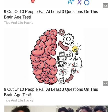
ಸೈಬರ್ ಕ್ರೈಂ ಪೊಲೀಸ್ ಠಾಣೆಯಲ್ಲಿ ಪ್ರಕರಣ ದಾಖಲಾಗಿದೆ.
RECOMMENDED STORIES