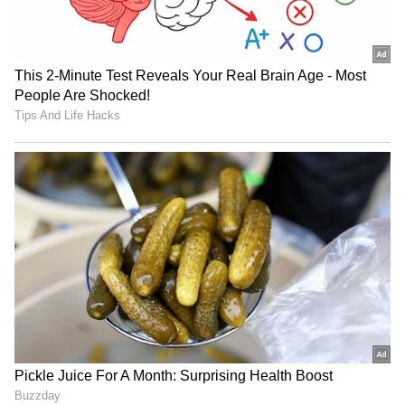
LATEST VIDEOS
"ರಾಜಕೀಯ ಬೇಡ, ಸಿನಿಮಾನೇ ಪ್ರಾಣ":
ಕನಕೋತ್ಸವದಲ್ಲಿ ರಿಷಬ್ ಶೆಟ್ಟಿ | Rishab
Shetty speech | Suvarna News
ಶೇ.50 ರಿಂದ ಶೇ.18 ಕ್ಕೆ TAX ಇಳಿಕೆ: ಮೋದಿ-
ಟ್ರಂಪ್ ಐತಿಹಾಸಿಕ ಒಪ್ಪಂದ | India US
Trade Deal | Party Rounds