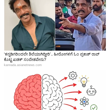
ಪನೀರ್ ಪ್ರಿಯರಿಗೆ ಶಾಕ್​: ಇನ್ಮುಂದೆ
ಪತ್ನಿಯ ಓದಿಗಾಗಿ ಕೂಲಿಯನ್ನೂ
ಮಾರಿದ್ರೆ ಜೈಲು ಶಿಕ್ಷೆ! 'ಮಹಾ'
ಮಾಡಿದ, ಜಮೀನೂ ಮಾರಿದ:
ನಿರ್ಧಾರ- ಏನಿದು Analogue
ಕೆಲಸ ಸಿಕ್ಕ ಮೇಲೆ ಸತಿ
Paneer
ಶಿರೋಮಣಿ ಮಾಡಿದ್ದೇನು
ಗರ್ಲ್ ಫ್ರೆಂಡ್ ಭೇಟಿಗೆ ಮನೆಗೆ
'ಇದು ನನ್ನ ಕೊನೆಯ ಪೋಸ್ಟ್'​:
ಬಂದವ ವಾಪಸ್ ಆಗ್ಲಿಲ್ಲ !
CJP ಪ್ರತಿಭಟನೆ ವೇಳೆ
ಇನ್ಸ್ಟಾಗ್ರಾಮ್ ಲವ್ ಸ್ಟೋರಿಯಲ್ಲಿ
ವಿವಾದಕ್ಕೀಡಾಗಿದ್ದ ಇನ್​ಫ್ಲುಯೆನ್ಸರ್​
ಟ್ವಿಸ್ಟ್
ಶ್ರದ್ಧಾ ಸಿಂಗ್ ಮಾತು