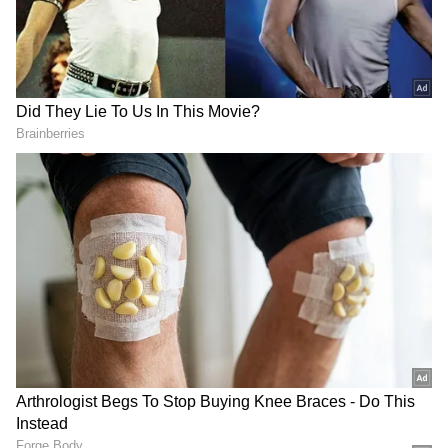
DOWNLOAD APP
ಕ್ರಿಕೆಟ್ ಮತ್ತು ಕ್ರೀಡಾ ಜಗತ್ತಿನ (
Sports News in
Kannada
) ಕ್ಷಣಕ್ಷಣದ ಕನ್ನಡ ಸುದ್ದಿ ಅಪ್ಡೇಟ್‌ಗಳಿಗಾಗಿ
ಏಷ್ಯಾನೆಟ್ ಸುವರ್ಣ ನ್ಯೂಸ್‌ ಫಾಲೋ ಮಾಡಿ.
IPL
Live
ಸೇರಿದಂತೆ ಟೀಂ ಇಂಡಿಯಾದ ಬ್ರೇಕಿಂಗ್ ಸುದ್ದಿ
(
Cricket News in Kannada
), ವಿಶೇಷ ವರದಿಗಳು
ಮತ್ತು ನೇರ ಪ್ರಸಾರಗಳೊಂದಿಗೆ ಸಂಪೂರ್ಣ ಮಾಹಿತಿ
ನಿಮ್ಮ ಒಂದೇ ಕ್ಲಿಕ್‌ನಲ್ಲಿ ಲಭ್ಯ. ಏಷ್ಯಾನೆಟ್ ಸುವರ್ಣ
ನ್ಯೂಸ್ ಅಧಿಕೃತ ಆ್ಯಪ್ ಡೌನ್‌ಲೋಡ್ ಮಾಡಿ ಹಾಗೂ
ಎಲ್ಲಾ ಅಪ್‌ಡೇಟ್ ಗಳನ್ನು ಪಡೆಯಿರಿ.
ಇದೀಗ ಮಾತನ್ನು ಅಭಿಮಾನಿಗಳು ಟೀಂ ಇಂಡಿಯಾಗೆ