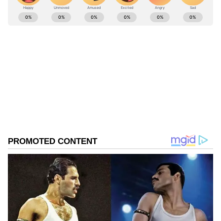
ಸೋತ ಬೆನ್ನಲ್ಲೇ ಅಭಿಮಾನಿಗಳ ಆಕ್ರೋಶ!
ABOUT THE AUTHOR
Suvarna News
SN
ಎಂ.ಎಸ್. ಧೋನಿ
ಟೀಮ್ ಇಂಡಿಯಾ
ಕ್ರಿಕೆಟ್
ಆಸ್ಟ್ರೇಲಿಯಾ
Published :
Jun 11 2023, 07:44 PM IST