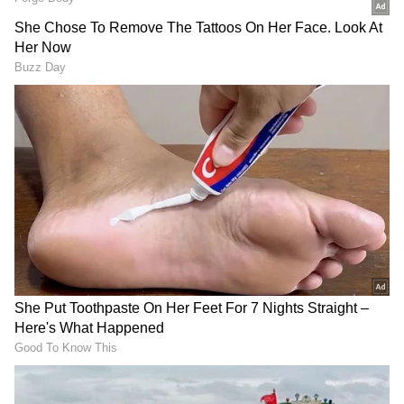
ಬಳಸಿದ್ದಾರೆ. ಸದ್ಯದ ಟೀಂ ಇಂಡಿಯಾ ಐಪಿಎಲ್ ಟೂರ್ನಿ
ಆಡಲು ಸೂಕ್ತ. ಜಿದ್ದಾಜಿದ್ದಿನ ಹೋರಾಟ, ಸ್ಲೆಡ್ಜಿಂಗ್, ಹೊಡಿ
ಬಡಿ ಆಟ, ಸೆಂಚುರಿ, ದಾಖಲೆ ಎಲ್ಲವೂ ಐಪಿಎಲ್
ಟೂರ್ನಿಯಲ್ಲಿ ಮಾತ್ರ. ಆದರೆ ಐಸಿಸಿ ಟೂರ್ನಿ ಬಂದಾಗ
ಎಲ್ಲರು ಸೈಲೆಂಟ್. ಆದರೆ ಧೋನಿ ಐಸಿಸಿ ಟೂರ್ನಿಯಾಗಲಿ,
ಐಪಿಎಲ್ ಟೂರ್ನಿಯಲ್ಲಾಗಲಿ ಎಲ್ಲಾ ಮಾದರಿಯಲ್ಲೂ ಧೋನಿ
ಟ್ರೋಫಿ ಗೆದ್ದುಕೊಂಡಿದ್ದಾರೆ.
RECOMMENDED STORIES
ಧೋನಿ ನಾಯಕತ್ವದಲ್ಲಿ ಆಡಿದ 4 ಫೈನಲ್ ಪಂದ್ಯದಲ್ಲಿ ಭಾರತ