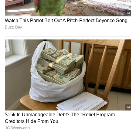
LATEST VIDEOS
ಆಟಗಾರ!
"ರಾಜಕೀಯ ಬೇಡ, ಸಿನಿಮಾನೇ ಪ್ರಾಣ":
ಕನಕೋತ್ಸವದಲ್ಲಿ ರಿಷಬ್ ಶೆಟ್ಟಿ | Rishab
Shetty speech | Suvarna News
ಶೇ.50 ರಿಂದ ಶೇ.18 ಕ್ಕೆ TAX ಇಳಿಕೆ: ಮೋದಿ-
ಟ್ರಂಪ್ ಐತಿಹಾಸಿಕ ಒಪ್ಪಂದ | India US
Trade Deal | Party Rounds