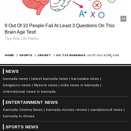
HOME
SPORTS
CRICKET
ICC T20 RANKINGS: ಬಾಬರ್ ಅಜಂ ಹಿಂದಿಕ್ಕಿ ಎರಡನೇ ಸ್ಥಾನಕ್ಕೇರಿದ ಸೂರ್ಯಕುಮಾರ್ ಯಾದವ್‌..!
NEWS
kannada news
latest kannada news
karnataka news
bengaluru news
Mysore news
india news in kannada
international news in kannada
ENTERTAINMENT NEWS
Kannada Cinema News
kannada movies review
sandalwood news
kannada tv shows
SPORTS NEWS