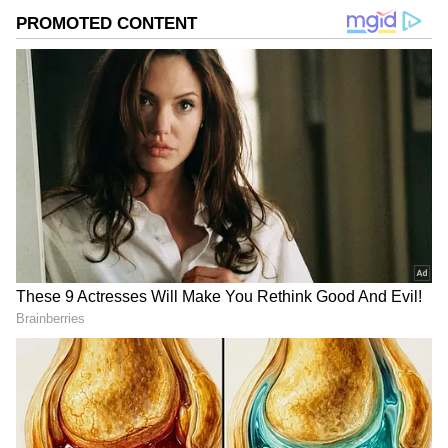
DOWNLOAD APP
ಕ್ರಿಕೆಟ್ ಮತ್ತು ಕ್ರೀಡಾ ಜಗತ್ತಿನ (
Sports News in
Kannada
) ಕ್ಷಣಕ್ಷಣದ ಕನ್ನಡ ಸುದ್ದಿ ಅಪ್ಡೇಟ್‌ಗಳಿಗಾಗಿ