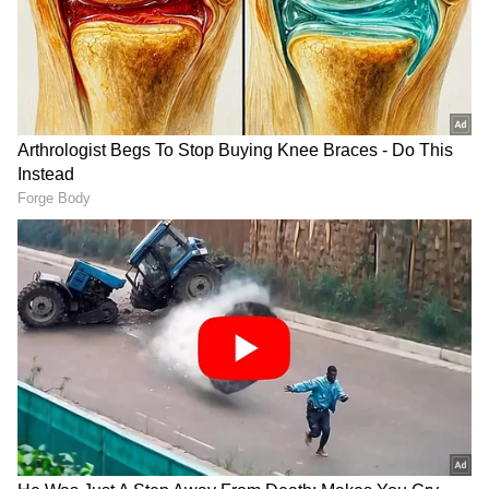
ಏಷ್ಯಾನೆಟ್ ಸುವರ್ಣ ನ್ಯೂಸ್‌ ಫಾಲೋ ಮಾಡಿ.
IPL
Live
ಸೇರಿದಂತೆ ಟೀಂ ಇಂಡಿಯಾದ ಬ್ರೇಕಿಂಗ್ ಸುದ್ದಿ
(
Cricket News in Kannada
), ವಿಶೇಷ ವರದಿಗಳು
ಮತ್ತು ನೇರ ಪ್ರಸಾರಗಳೊಂದಿಗೆ ಸಂಪೂರ್ಣ ಮಾಹಿತಿ
ನಿಮ್ಮ ಒಂದೇ ಕ್ಲಿಕ್‌ನಲ್ಲಿ ಲಭ್ಯ. ಏಷ್ಯಾನೆಟ್ ಸುವರ್ಣ
ನ್ಯೂಸ್ ಅಧಿಕೃತ ಆ್ಯಪ್ ಡೌನ್‌ಲೋಡ್ ಮಾಡಿ ಹಾಗೂ
ಎಲ್ಲಾ ಅಪ್‌ಡೇಟ್ ಗಳನ್ನು ಪಡೆಯಿರಿ.
Ind vs Pak ಭಾರತ-ಪಾಕಿಸ್ತಾನ ಸರಣಿ ಆತಿಥ್ಯಕ್ಕೆ
ಇಂಗ್ಲೆಂಡ್‌ ಆಫರ್‌! ನಯವಾಗಿ No ಎಂದ BCCI
ಸದ್ಯ 861 ರೇಟಿಂಗ್ ಅಂಕಗಳನ್ನು ಹೊಂದಿರುವ ಮೊಹಮ್ಮದ್