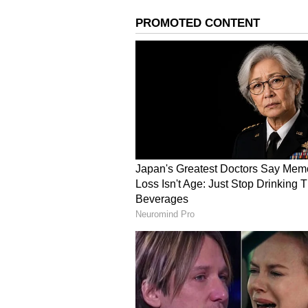
ವಿಂಡೀಸ್ ಪ್ರವಾಸದ ವೇಳಾಪಟ್ಟಿ:
ವಿಶ್ವ ಟೆಸ್ಟ್ ಚಾಂಪಿಯನ್‌ಶಿಪ್ ಭಾಗವಾಗಿರ
12ರಿಂದ ಡೊಮಿ​ನಿ​ಕಾ​ದಲ್ಲಿ ಆರಂಭ​ವಾ​ಗ​ಲಿ​ದ್ದು, 
ಬಳಿಕ ಜುಲೈ 27, 29ರಂದು ಮೊದ​ಲೆ​ರಡು ಏಕ​ದಿನಕ್
ಆತಿಥ್ಯ ವಹಿ​ಸ​ಲಿದೆ.
ಇನ್ನು ಆಗಸ್ಟ್‌ 3ರಿಂದ ಟ್ರಿನಿ​ಡಾ​ಡ್‌​ನಲ್ಲೇ
ಕ್ರಮ​ವಾಗಿ ಆಗಸ್ಟ್‌ 6, 8ಕ್ಕೆ ಗಯಾ​ನ​ದಲ್ಲಿ, 
ಯ​ಲಿದೆ.
ಬಿಸಿ​ಸಿಐ ಕಿರಿ​ಯರ ಆಯ್ಕೆ ಸಮಿ​ತಿಗೆ ರಾಜ್ಯದ