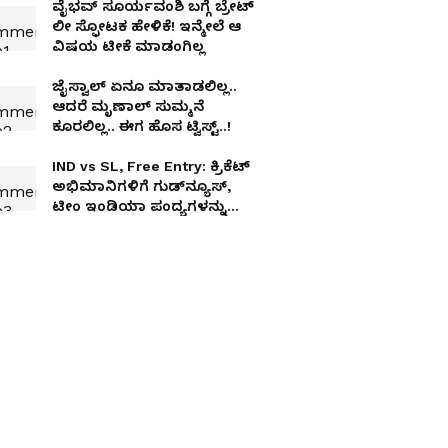
ವೈಭವ್ ಸೂರ್ಯವಂಶಿ ಬಗ್ಗೆ ಬ್ರೇಟ್‌
ಲೀ ಸ್ಫೋಟಕ ಹೇಳಿಕೆ! ಇನ್ಮೇಲೆ ಆ
ವಿಷಯ ಟೀಕೆ ಮಾಡಂಗಿಲ್ಲ
ಜೈಸ್ವಾಲ್ ಏನೂ ಮಾತಾಡಲಿಲ್ಲ..
ಆದರೆ ಮೃಣಾಲ್ ಸುಮ್ಮನೆ
ಕೂರಲಿಲ್ಲ.. ಈಗ ಹೊಸ ಟ್ವಿಸ್ಟ್..!
IND vs SL, Free Entry: ಕ್ರಿಕೆಟ್
ಅಭಿಮಾನಿಗಳಿಗೆ ಗುಡ್‌ನ್ಯೂಸ್,
ಟೀಂ ಇಂಡಿಯಾ ಪಂದ್ಯಗಳನ್ನು
ಸ್ಟೇಡಿಯಂನಲ್ಲಿ ಉಚಿತವಾಗಿ
ನೋಡಿ!