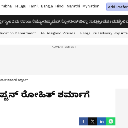
Prabha
Telugu
Tamil
Bangla
Hindi
Marathi
MyNation
Add Prefer
ದಿ
ಗ್ಯಾಲರಿ
ಮನರಂಜನೆ
ಜ್ಯೋತಿಷ್ಯ
ವೆಬ್‌ಸ್ಟೋರೀಸ್
ಜಿಲ್ಲಾ ಸುದ್ದಿ
ಕ್ರೀಡೆ
ಜೀವನಶೈಲಿ
ವ
ducation Department
AI-Designed Viruses
Bengaluru Delivery Boy Att
ೋಹಿ​ತ್‌ ಶರ್ಮಾಗೆ ವಿಶ್ರಾಂತಿ?
ಾಪ್ಟನ್ ರೋಹಿ​ತ್‌ ಶರ್ಮಾಗೆ