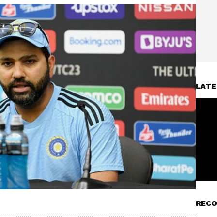
LATE
RECO