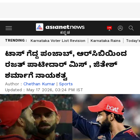
ಕನ್ನಡ
TRENDING :
Karnataka Voter List Revision
Karnataka Rains
Today'
ಟಾಸ್ ಗೆದ್ದ ಪಂಜಾಬ್, ಆರ್‌ಸಿಬಿಯಿಂದ
ರಜತ್ ಪಾಟೀದಾರ್ ಮಿಸ್ , ಜಿತೇಶ್
ಶರ್ಮಾಗೆ ನಾಯಕತ್ವ
Author :
Chethan Kumar
|
Sports
Updated :
May 17 2026, 03:24 PM IST