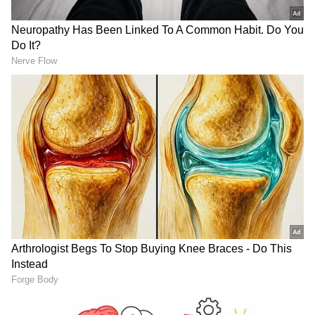
RECOMMENDED STORIES
IPL ಫೈನಲ್ ಪಂದ್ಯದಲ್ಲಿ ವಿರಾಟ್
ಆರ್‌ಸಿಬಿ ಗುಜರಾತ್ ಫೈನಲ್
ಕೊಹ್ಲಿ ಹಾಗೂ ಶುಬಮನ್ ಗಿಲ್
ಪಂದ್ಯಕ್ಕೂ ಮೊದಲು ವರ್ಣರಂಜಿತ
ಪ್ರದರ್ಶನ ಹೇಗಿದೆ? ಯಾರು ಬೆಸ್ಟ್?
ಕ್ಲೂಸಿಂಗ್ ಸೆರೆಮನಿ ಇದೆಯಾ?
ಪಂಜಾಬ್ ಕಿಂಗ್ಸ್ ಪ್ಲೇಯಿಂಗ್ 11
ಪ್ರಿಯಾಂಶ್ ಆಱ್ಯ, ಪ್ರಭಸಿಮ್ರನ್ ಸಿಂಗ್, ಕೂಪರ್ ಕೊನೊಲಿ,
ಶ್ರೇಯಸ್ ಅಯ್ಯರ್(ನಾಯಕ), ಸೂಯಾಂಶ್ ಶೆಡ್ಗೆ, ಶಶಾಂಕ್
ಸಿಂಗ್, ಅಜಮ್ಮತುಲ್ಹಾ ಒಮ್ರಝೈ, ಹರ್ಪ್ರೀತ್ ಬ್ರಾರ್, ಲೂಕಿ