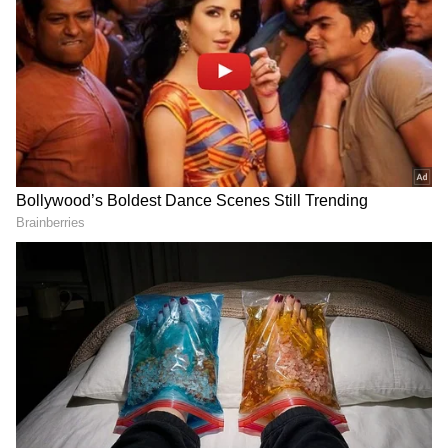
Related Articles
ಐಪಿಎಲ್‌ನಲ್ಲಿ ಟಿಕೆಟ್ ಕಳ್ಳಾಟ, ಡಿಸಿ-ಆರ್‌ಸಿಬಿ ಟಿಕೆಟ್
80,000 ರೂಗೆ ಮಾರಾಟ, DDCAಗೆ ಪೊಲೀಸ್
ನೋಟಿಸ್
ಸಿಎಸ್‌ಕೆ ಫ್ಯಾನ್ಸ್‌ನಿಂದ ಆರ್‌ಸಿಬಿ ಗೆಲ್ಲಲು ಪ್ರಾರ್ಥನೆ,
RCB-PBKS ನಿರ್ಧರಿಸುತ್ತೆ ಚೆನ್ನೈ ಪ್ಲೇಆಫ್ ಹಣೆಬರಹ
DOWNLOAD APP