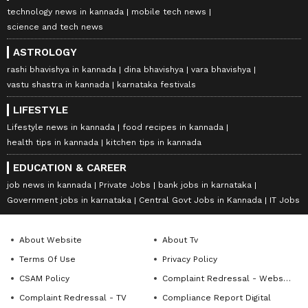
technology news in kannada
mobile tech news
science and tech news
ASTROLOGY
rashi bhavishya in kannada
dina bhavishya
vara bhavishya
vastu shastra in kannada
karnataka festivals
LIFESTYLE
Lifestyle news in kannada
food recipes in kannada
health tips in kannada
kitchen tips in kannada
EDUCATION & CAREER
job news in kannada
Private Jobs
bank jobs in karnataka
Government jobs in karnataka
Central Govt Jobs in Kannada
IT Jobs
About Website
About Tv
Terms Of Use
Privacy Policy
CSAM Policy
Complaint Redressal - Website
Complaint Redressal - TV
Compliance Report Digital