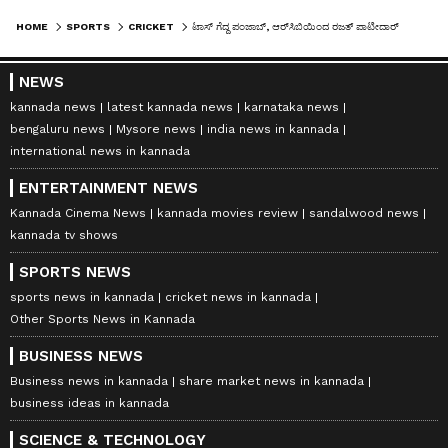
HOME
SPORTS
CRICKET
ಟಾಸ್ ಗೆದ್ದ ಪಂಜಾಬ್, ಆರ್‌ಸಿಬಿಯಿಂದ ರಜತ್ ಪಾಟೀದಾರ್ ಮಿಸ್ , ಜಿತೇಶ್ ಶರ್ಮಾಗೆ ನಾಯಕತ್ವ
NEWS
kannada news
latest kannada news
karnataka news
bengaluru news
Mysore news
india news in kannada
international news in kannada
ENTERTAINMENT NEWS
Kannada Cinema News
kannada movies review
sandalwood news
kannada tv shows
SPORTS NEWS
sports news in kannada
cricket news in kannada
Other Sports News in Kannada
BUSINESS NEWS
Business news in kannada
share market news in kannada
business ideas in kannada
SCIENCE & TECHNOLOGY