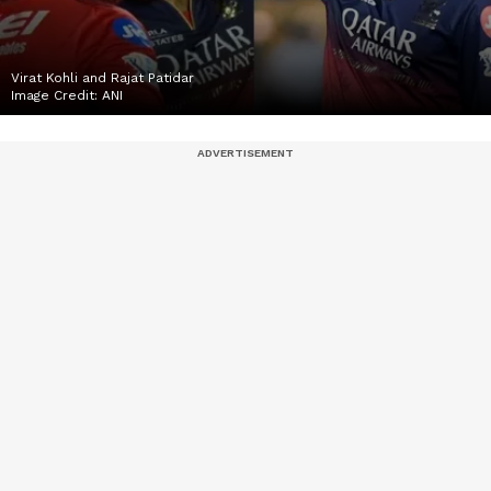
Virat Kohli and Rajat Patidar
Image Credit:
ANI