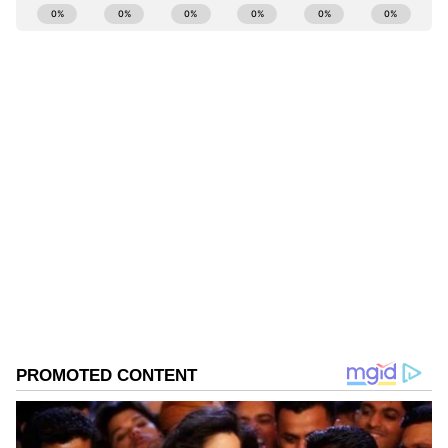
ಕ್ರಿಕೆಟ್ ಮತ್ತು ಕ್ರೀಡಾ ಜಗತ್ತಿನ (
Sports News in
ಡೇವಿಡ್, ರೊಮಾರಿಯೋ ಶೆಫರ್ಡ್, ಕ್ರುನಾಲ್ ಪಾಂಡ್ಯ,
Kannada
) ಕ್ಷಣಕ್ಷಣದ ಕನ್ನಡ ಸುದ್ದಿ ಅಪ್ಡೇಟ್‌ಗಳಿಗಾಗಿ
ಭುವನೇಶ್ವರ್ ಕುಮಾರ್, ಜೋಶ್ ಹೇಜಲ್‌ವುಡ್, ಸೂಯಾಶ್
ಏಷ್ಯಾನೆಟ್ ಸುವರ್ಣ ನ್ಯೂಸ್‌ ಫಾಲೋ ಮಾಡಿ.
IPL
ಶರ್ಮಾ,
Live
ಸೇರಿದಂತೆ ಟೀಂ ಇಂಡಿಯಾದ ಬ್ರೇಕಿಂಗ್ ಸುದ್ದಿ
(
Cricket News in Kannada
), ವಿಶೇಷ ವರದಿಗಳು
ಮತ್ತು ನೇರ ಪ್ರಸಾರಗಳೊಂದಿಗೆ ಸಂಪೂರ್ಣ ಮಾಹಿತಿ
ನಿಮ್ಮ ಒಂದೇ ಕ್ಲಿಕ್‌ನಲ್ಲಿ ಲಭ್ಯ. ಏಷ್ಯಾನೆಟ್ ಸುವರ್ಣ
ನ್ಯೂಸ್ ಅಧಿಕೃತ ಆ್ಯಪ್ ಡೌನ್‌ಲೋಡ್ ಮಾಡಿ ಹಾಗೂ
ಎಲ್ಲಾ ಅಪ್‌ಡೇಟ್ ಗಳನ್ನು ಪಡೆಯಿರಿ.
ABOUT THE AUTHOR
Chethan Kumar
CK
ಎಲೆಕ್ಟ್ರಾನಿಕ್, ಡಿಜಿಟಲ್ ಮಾಧ್ಯಮ ಸೇರಿ ಪತ್ರಿಕೋದ್ಯಮದಲ್ಲಿ 13
ವರ್ಷಗಳ ಅನುಭವ. ಊರು ಧರ್ಮಸ್ಥಳ. ಪತ್ರಿಕೋದ್ಯಮ
ಸ್ನಾತಕೋತ್ತರ ಪದವಿ ಪಡೆದಿದ್ದು ಉಜಿರೆ ಎಸ್‌ಡಿಎಂನಲ್ಲಿ. ಟಿವಿ9,
ಸ್ಟಾರ್ ಸ್ಪೋರ್ಟ್ಸ್‌ನಲ್ಲಿ ಕಾರ್ಯ ನಿರ್ವಹಿಸಿದ ಅನುಭವವಿದೆ.
ಆರ್‌ಸಿಬಿ
ರಾಷ್ಟ್ರೀಯ, ಅಂತಾರಾಷ್ಟ್ರೀಯ, ಜಿಯೋ ಪಾಲಿಟಿಕ್ಸ್, ಆಟೋ, ಟೆಕ್,
ಬೆಂಗಳೂರು
ಪಂಜಾಬ್ ಕಿಂಗ್ಸ್
ಕ್ರಿಕೆಟ್
ಸ್ಪೋರ್ಟ್ಸ್..ಏನೇ ಕೊಟ್ಟರೂ ಬರೆಯೋದು ನನ್ನ ಶಕ್ತಿ.
Published :
May 17 2026, 03:14 PM IST