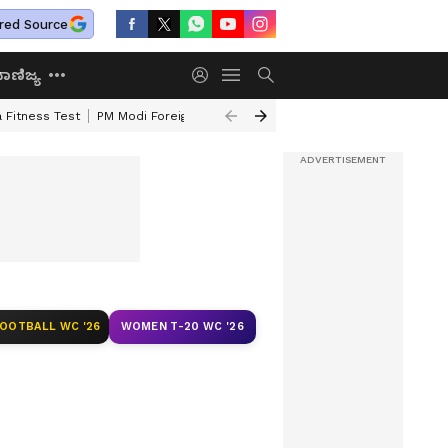
red Source
ಾಣಿಜ್ಯ
 Fitness Test
PM Modi Foreign Travel Expenditure
Valmiki Corporatio
FOOTBALL WC '26
WOMEN T-20 WC '26