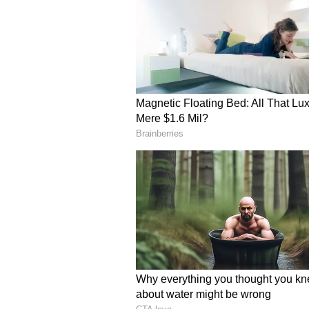
ಆಫ್ಘಾನಿಸ್ತಾನ ಎದುರು 546 ರನ್ ಅಂತರದಲ
ಅತಿದೊಡ್ಡ ಗೆಲುವು
ವಿಶ್ವ ಟೆಸ್ಟ್ ಚಾಂಪಿಯನ್‌ಶಿಪ್ ಭಾಗವಾಗಿ 
ಲಂಕಾ ಪ್ರವಾಸ ಕೈಗೊಳ್ಳಲಿದೆ. ಲಂಕಾ ಪ್ರವಾಸ
ನಡೆಸಲಿದ್ದು, ಜುಲೈ 09ರಂದ ಲಂಕಾಗೆ ಟೆಸ್ಟ
ವೇಳಾಪಟ್ಟಿ ಇನ್ನೂ ಪ್ರಕಟವಾಗಿಲ್ಲ.
ಲಂಕಾ ಎದುರಿನ ಟೆಸ್ಟ್ ಸರಣಿಗೆ ಪಾಕಿಸ್
ಬಾಬರ್ ಅಜಂ(ನಾಯಕ), ಮೊಹಮ್ಮದ್ ರಿಜ್
ಅಬ್ದುಲ್ಲಾ ಶಫಿಕ್, ಅಬ್ರಾರ್ ಅಹಮ್ಮದ್,