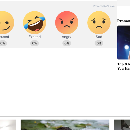
 ಹುಡುಗ. ಕುವೆಂಪು ವಿವಿಯ ಪತ್ರಿಕೋದ್ಯಮ ಪದವಿ ಇದೆ. ರಾಜ್‌ ನ್ಯೂಸ್‌
ು. ಡಿಜಿಟಲ್‌ ಮಾಧ್ಯಮ ಲೋಕದಲ್ಲಿ ಪಳಗಿದರೂ, ಕಲಿಯೋದಿದೆ
ದೆ ಆಸಕ್ತಿ. ಕ್ರೀಡಾ ಸುದ್ದಿಯೇ ನನ್ನ ಜೀವಾಳ.
ಾದ ಬಳಿಕ ತವರಿನ ಸಂಪೂರ್ಣ ಸೀಸನ್‌ ಮಿಸ್ ಮಾಡಿಕೊಂಡೆ. ಇದೀಗ
್‌ಬ್ಯಾಕ್ ಮಾಡಲು ಎದುರು ನೋಡುತ್ತಿದ್ದೇನೆ. ಇದರ ಜತೆಗೆ
ಮಾಡಲು ಸಜ್ಜಾಗಿದ್ದೇನೆ. ನನ್ನ ಕಷ್ಟದ ಸಂದರ್ಭದಲ್ಲಿ ನನಗೆ ಬೆಂಬಲವಾಗಿ
ನು ಅರ್ಪಿಸುತ್ತೇನೆ ಹಾಗೂ ಹೊಸ ಸವಾಲು ಸ್ವೀಕರಿಸಲು ಎದುರು
ಿದ್ದಾರೆ.