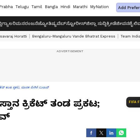
Prabha
Telugu
Tamil
Bangla
Hindi
Marathi
MyNation
Add Prefer
ದಿ
ಗ್ಯಾಲರಿ
ಮನರಂಜನೆ
ಜ್ಯೋತಿಷ್ಯ
ವೆಬ್‌ಸ್ಟೋರೀಸ್
ಜಿಲ್ಲಾ ಸುದ್ದಿ
ಕ್ರೀಡೆ
ಜೀವನಶೈಲಿ
ವ
savaraj Horatti
Bengaluru-Mangaluru Vande Bhatrat Express
Team India
ಕ್ರಿಕೆಟ್ ತಂಡ ಪ್ರಕಟ; ಮಾರಕ ವೇಗಿಗೆ ಬುಲಾವ್
ಸ್ತಾನ ಕ್ರಿಕೆಟ್ ತಂಡ ಪ್ರಕಟ;
FIFA 
ವ್