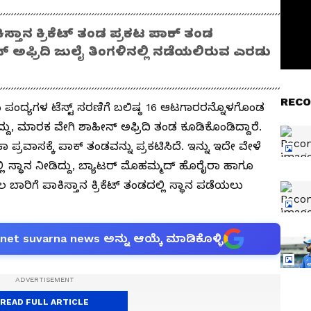
ಸ್ತಾನ ಕ್ರಿಕೆಟ್ ತಂಡ ಪ್ರಕಟ ಪಾಕ್‌ ತಂಡ
ಅಫ್ರಿದಿ ಜುಲೈ ತಿಂಗಳಿನಲ್ಲಿ ನಡೆಯಲಿರುವ ಎರಡು
RECO
ು ಪಂದ್ಯಗಳ ಟೆಸ್ಟ್ ಸರಣಿಗೆ ಬಲಿಷ್ಠ 16 ಆಟಗಾರರನ್ನೊಳಗೊಂಡ
ಿದ್ದು, ಮಾರಕ ವೇಗಿ ಶಾಹೀನ್ ಅಫ್ರಿದಿ ತಂಡ ಕೂಡಿಕೊಂಡಿದ್ದಾರೆ.
ಪ್ರವಾಸಕ್ಕೆ ಪಾಕ್ ತಂಡವನ್ನು ಪ್ರಕಟಿಸಿದೆ. ಇನ್ನು ಇದೇ ವೇಳೆ
ಲಿ ಸ್ಥಾನ ನೀಡಿದ್ದು, ಬ್ಯಾಟರ್ ಮೊಹಮ್ಮದ್ ಹೊರೈರಾ ಹಾಗೂ
ರಿಗೆ ಪಾಕಿಸ್ತಾನ ಕ್ರಿಕೆಟ್ ತಂಡದಲ್ಲಿ ಸ್ಥಾನ ಪಡೆಯಲು
anet suvarna news ಅನ್ನು ಆಯ್ಕೆ ಮಾಡಿಕೊಳ್ಳಿ
READ FULL ARTICLE