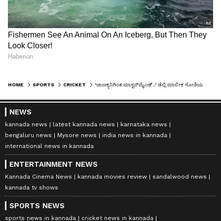
HOME
SPORTS
CRICKET
'ಚಾಣಕ್ಯನಿಗಿಂತ ಮಾಸ್ಟರ್‌ಮೈಂಡ್‌..' ಡೆಲ್ಲಿ ಮಾಲೀಕ ಸೋಶಿಯಲ್‌ ಮೀಡಿಯಾದಲ್ಲಿ ಫುಲ್‌ ಟ್ರೆಂಡ್‌!
NEWS
kannada news
latest kannada news
karnataka news
bengaluru news
Mysore news
india news in kannada
international news in kannada
ENTERTAINMENT NEWS
Kannada Cinema News
kannada movies review
sandalwood news
kannada tv shows
SPORTS NEWS
sports news in kannada
cricket news in kannada