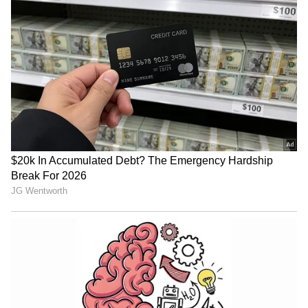
Shetty speech | Suvarna News
ಶೇ.50 ರಿಂದ ಶೇ.18 ಕ್ಕೆ TAX ಇಳಿಕೆ: ಮೋದಿ-
ಟ್ರಂಪ್ ಐತಿಹಾಸಿಕ ಒಪ್ಪಂದ | India US
Trade Deal | Party Rounds
ಮಹಿಳೆಯರಿಗೆ ಅಹಂ ಸಮಸ್ಯೆ, ಕರ್ನಲ್‌ ಆಗಲು ಅವರು
ಅರ್ಹರಲ್ಲ: ಟಾಪ್‌ ಜನರಲ್‌ ವರದಿ
ಗ್ರಾಂಧಿ ಕೇವಲ ಐಪಿಎಲ್‌ ಮೂಲಕ ಮಾತ್ರವೇ ಹೆಸರು
ಮಾಡಿಲ್ಲ. ವಿವಿಧ ಸ್ಪೋರ್ಟ್ಸ್‌ ಉದ್ಯಮಗಳನ್ನೂ ಹೆಸರು
ಮಾಡಿದ್ದಾರೆ. ತಮ್ಮ ವ್ಯಾಪಾರದ ಕುಶಾಗ್ರಮತಿಗೆ