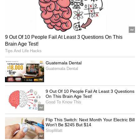
ಹೆಸರುವಾಸಿಯಾಗಿರುವ ಕಿರಣ್ ಗ್ರಾಂಧಿ ಅವರು GMR
ಗುಂಪಿನಲ್ಲಿ ಮೂಲಸೌಕರ್ಯ, ಕ್ರೀಡೆ ಮತ್ತು ಹಣಕಾಸು
ಖಾತೆಗಳನ್ನು ಸಲೀಸಾಗಿ ನಿರ್ವಹಣೆ ಮಾಡುತ್ತಿದ್ದಾರೆ.