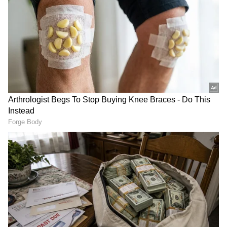
ಯಾರಿವರು ಕಿರಣ್‌ ಗ್ರಾಂಧಿ:
ಡೆಲ್ಲಿ ಕ್ಯಾಪಿಟಲ್ಸ್‌ ತಂಡದ
ಚೇರ್ಮನ್‌ ಹಾಗೂ ಸಹ ಮಾಲೀಕ ಕಿರಣ್‌ ಕುಮಾರ್‌ ಗ್ರಾಂಧಿ.
ವಾಣಿಜ್ಯ ಪದವೀಧರರಾಗಿರುವ ಕಿರಣ್‌ ಕುಮಾರ್‌, ಉದ್ಯಮಿ
ಜಿಎಂ ರಾವ್‌ ಅವರ ಕಿರಿಯ ಪುತ್ರ. 1999 ರಿಂದಲೂ ಅವರು
ಜಿಎಂಆರ್‌ ಬೋರ್ಡ್‌ನ ಪ್ರಮುಖ ಸದಸ್ಯರಾಗಿದ್ದಾರೆ. ಡೆಲ್ಲಿ
ಡೇರ್‌ಡೆವಿಲ್ಸ್‌ (ಡೆಲ್ಲಿ ಕ್ಯಾಪಿಟಲ್ಸ್‌) ತಂಡವನ್ನು ಶೇಪ್‌
ಮಾಡುವಲ್ಲಿ ಕಿರಣ್‌ ಕುಮಾರ್‌ ಅವರ ಪಾತ್ರವೇ
ಪ್ರಮುಖವಾದದ್ದು. ಈವರೆಗೂ ಒಮ್ಮೆಯೂ ಡೆಲ್ಲಿ ತಂಡ
RECOMMENDED STORIES
ಐಪಿಎಲ್‌ ಟ್ರೋಫಿ ಗೆಲ್ಲದೇ ಇದ್ದರೂ, ಐಪಿಎಲ್‌ನಲ್ಲಿ ಇತ್ತೀಚಿನ
ವರ್ಷಗಳಲ್ಲಿ ತನ್ನ ಮೌಲ್ಯವನ್ನು ದೊಡ್ಡ ಮಟ್ಟದಲ್ಲಿ
ಏರಿಸಿಕೊಂಡಿದೆ. ಅದಕ್ಕೆ ಪ್ರಮುಖ ಕಾರಣ ಕಿರಣ್‌ ಕುಮಾರ್‌
ಗ್ರಾಂಧಿ.
ಶಬರಿಮಲೆಯ 18 ಪವಿತ್ರ ಮೆಟ್ಟಿಲು ಮೇಲೆ ನಿಂತು ಕೇರಳ