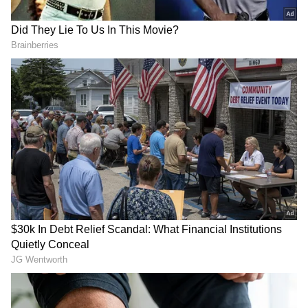
DOWNLOAD APP
ಕ್ರಿಕೆಟ್ ಮತ್ತು ಕ್ರೀಡಾ ಜಗತ್ತಿನ (
Sports News in
Kannada
) ಕ್ಷಣಕ್ಷಣದ ಕನ್ನಡ ಸುದ್ದಿ ಅಪ್ಡೇಟ್‌ಗಳಿಗಾಗಿ
ಏಷ್ಯಾನೆಟ್ ಸುವರ್ಣ ನ್ಯೂಸ್‌ ಫಾಲೋ ಮಾಡಿ.
IPL
Live
ಸೇರಿದಂತೆ ಟೀಂ ಇಂಡಿಯಾದ ಬ್ರೇಕಿಂಗ್ ಸುದ್ದಿ
(
Cricket News in Kannada
), ವಿಶೇಷ ವರದಿಗಳು
ಮತ್ತು ನೇರ ಪ್ರಸಾರಗಳೊಂದಿಗೆ ಸಂಪೂರ್ಣ ಮಾಹಿತಿ
ನಿಮ್ಮ ಒಂದೇ ಕ್ಲಿಕ್‌ನಲ್ಲಿ ಲಭ್ಯ. ಏಷ್ಯಾನೆಟ್ ಸುವರ್ಣ
ನ್ಯೂಸ್ ಅಧಿಕೃತ ಆ್ಯಪ್ ಡೌನ್‌ಲೋಡ್ ಮಾಡಿ ಹಾಗೂ
ಎಲ್ಲಾ ಅಪ್‌ಡೇಟ್ ಗಳನ್ನು ಪಡೆಯಿರಿ.