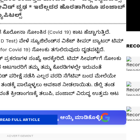
ವಿಡ್ ದೃಢ * ಇದೆಲ್ಲದರ ಹೊರತಾಗಿಯೂ ಪಂಜಾಬ್
ಯಾಪಿಟಲ್ಸ್‌
ೆ ಕೊರೋನಾ ಸೋಂಕಿನ (Covid 19) ಕಾಟ ಹೆಚ್ಚಾಗುತ್ತಿದೆ.
Test) ವೇಳೆ ನ್ಯೂಜಿಲೆಂಡ್‌ನ ವಿಕೆಟ್‌ ಕೀಪರ್‌ ಬ್ಯಾಟರ್‌ ಟಿಮ್‌
RECO
e for Covid 19) ಸೋಂಕು ತಗುಲಿರುವುದು ದೃಢಪಟ್ಟಿದೆ.
್‌ ಪ್ರಕರಣಗಳ ಸಂಖ್ಯೆ ಆರಕ್ಕೇರಿದೆ. ಟಿಮ್ ಸೀಫರ್ಚ್‌ಗೆ ಸೋಂಕು
ದ ಆಟಗಾರರಿಗೆ ತಮ್ಮ ತಮ್ಮ ಕೊಠಡಿಗಳಲ್ಲೇ ಇರುವಂತೆ
ಡ್‌ ಪರೀಕ್ಷೆ ನಡೆಸಿ ಎಲ್ಲರ ವರದಿ ನೆಗೆಟಿವ್‌ ಬಂದ ಮೇಲೆಯೇ
ಲ್ಲಿ ತಂಡಕ್ಕೆ ಪಾಲ್ಗೊಳ್ಳಲು ಅವಕಾಶ ನೀಡಲಾಯಿತು. ಡೆಲ್ಲಿ ತಂಡ
ಂತೆ ಕ್ರೀಡಾಂಗಣಕ್ಕೆ ತಲುಪಿ, ಪಂಜಾಬ್‌ ವಿರುದ್ಧ ಉತ್ತಮ ಆಟ
anet suvarna news ಅನ್ನು ಆಯ್ಕೆ ಮಾಡಿಕೊಳ್ಳಿ
READ FULL ARTICLE