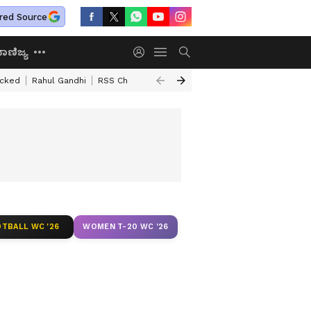
red Source
ಾಣಿಜ್ಯ
acked
Rahul Gandhi
RSS Chief Mohan Bhagawat
Basavaraj Horatti
B
TBALL WC '26
WOMEN T-20 WC '26