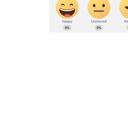
ಹೂರಣ ಹೊತ್ತು ತರುವ ಕನ್ನಡಪ್ರಭ, ಕನ್ನ
ಎತ್ತುವ ಕನ್ನಡಪ್ರಭ ದಿನ ಪತ್ರಿಕೆಯಲ್ಲಿ 
ಮುಂಬೈ: ಪಂದ್ಯದ ದಿನ ಬೆಳಗ್ಗೆ ತಂಡದಲ್ಲಿ 
ಕೊಠಡಿಯಲ್ಲೇ ಬಂಧಿ. ಒಂದೇ ದಿನ ಎರಡೆರೆಡು
ಎನ್ನುವ ಗೊಂದಲ. ಹೀಗೆ ಹಲವು ಸವಾಲು, ಆತ
ಪಂಜಾಬ್‌ ಕಿಂಗ್ಸ್‌ ವಿರುದ್ಧದ ಪಂದ್ಯದಲ್ಲಿ
ಆಲ್ರೌಂಡ್‌ ಆಟಕ್ಕೆ ನಲುಗಿದ ಪಂಜಾಬ್‌ 9 
115 ರನ್‌ಗೆ ನಿಯಂತ್ರಿಸಿದ ಡೆಲ್ಲಿ, ಆ ಬಳಿಕ 
6ನೇ ಸ್ಥಾನಕ್ಕೇರುವ ಜೊತೆಗೆ ತನ್ನ ನೆಟ್‌ ರನ