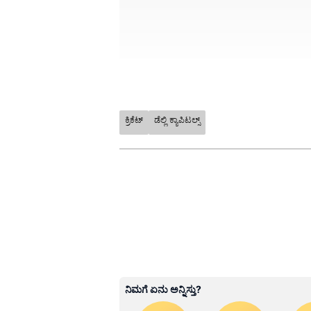
ಡೆಲ್ಲಿ ಕ್ಯಾಪಿಟಲ್ಸ್‌ - ರಾಜಸ್ಥಾನ ರಾಯಲ್ಸ
Capitals) - ರಾಜಸ್ಥಾನ ರಾಯಲ್ಸ್ ಪಂದ್ಯ 
ಕ್ರಿಕೆಟ್
ಡೆಲ್ಲಿ ಕ್ಯಾಪಿಟಲ್ಸ್
ಕ್ರಿಕೆಟ್ ಮತ್ತು ಕ್ರೀಡಾ ಜಗತ್ತಿನ (
Sport
ಸ್ಥಳಾಂತರಿಸಲಾಗಿದೆ. ಮುಂಬೈನಿಂದ ಪುಣೆಗೆ
ಅಪ್ಡೇಟ್‌ಗಳಿಗಾಗಿ ಏಷ್ಯಾನೆಟ್ ಸುವರ
ಸಾಧ್ಯತೆ ಇರುವುದರಿಂದ ಈ ನಿರ್ಧಾರ ಕೈಗೊಳ್ಳಲ
ಇಂಡಿಯಾದ ಬ್ರೇಕಿಂಗ್ ಸುದ್ದಿ (
Cricke
ಕೋವಿಡ್‌ ಭೀತಿ ನಡುವೆಯೂ ಡೆಲ್ಲಿ ಅಬ್ಬ
ನೇರ ಪ್ರಸಾರಗಳೊಂದಿಗೆ ಸಂಪೂರ್ಣ ಮಾಹಿತ
ಸುವರ್ಣ ನ್ಯೂಸ್ ಅಧಿಕೃತ ಆ್ಯಪ್ ಡೌ
ಪಡೆಯಿರಿ.
ABOUT THE AUTHOR
Kannadaprabha News
KN
1967ರ ನವೆಂಬರ್ 4ರಂದು ಆರಂಭವಾದ ಕ
ಮೂಡಿಸಿದ ಕನ್ನಡ ದಿನ ಪತ್ರಿಕೆ. ದೇಶ, 