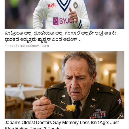
ಹೆಡ್‌ಲೈನ್ ಇರುವ ಆರ್ಟಿಕಲ್ ಜತೆಗೆ ಇಂದಿನ ಫೋಟೋ
ಶೇರ್‌ ಮಾಡಿ, ಒಳ್ಳೆಯ ತಿರುಗೇಟು ಎಂದು
ಬರೆದುಕೊಂಡಿದ್ದಾರೆ.
ಕೊಹ್ಲಿಯೂ ಅಲ್ಲ, ಧೋನಿಯೂ
'ಯಾವುದೇ ಕಾರಣಕ್ಕೂ
ಅಲ್ಲ, ಗಂಗೂಲಿ ಅಲ್ಲವೇ ಅಲ್ಲ!
ಕಾಂಪ್ರಮೈಸ್ ಆಗಬೇಡಿ' - ಲಂಕಾ
ಈತನೇ ಭಾರತದ ಅತ್ಯುತ್ತಮ
ಟೆಸ್ಟ್ ಸರಣಿಗೂ ಮುನ್ನ
ಕ್ಯಾಪ್ಟನ್ ಎಂದ ಅಜಿಂಕ್ಯ ರಹಾನೆ!
ಆಟಗಾರರಿಗೆ ಗಂಭೀರ್ ಖಡಕ್
ವಾರ್ನಿಂಗ್