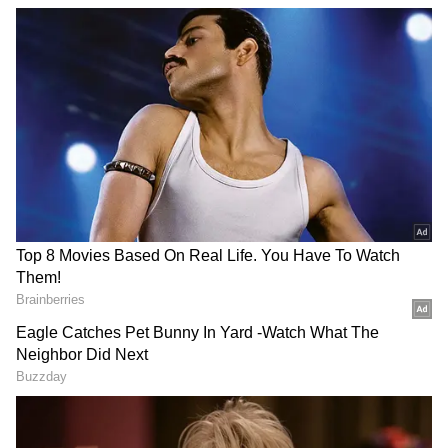
DOWNLOAD APP
ಕ್ರಿಕೆಟ್ ಮತ್ತು ಕ್ರೀಡಾ ಜಗತ್ತಿನ (
Sports News in
Kannada
) ಕ್ಷಣಕ್ಷಣದ ಕನ್ನಡ ಸುದ್ದಿ ಅಪ್ಡೇಟ್‌ಗಳಿಗಾಗಿ
ಏಷ್ಯಾನೆಟ್ ಸುವರ್ಣ ನ್ಯೂಸ್‌ ಫಾಲೋ ಮಾಡಿ.
IPL
Live
ಸೇರಿದಂತೆ ಟೀಂ ಇಂಡಿಯಾದ ಬ್ರೇಕಿಂಗ್ ಸುದ್ದಿ
(
Cricket News in Kannada
), ವಿಶೇಷ ವರದಿಗಳು