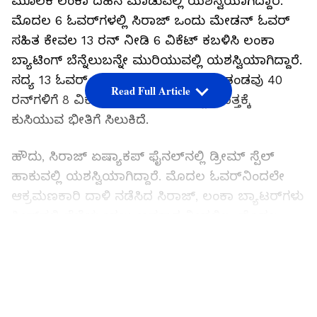
ಮೂಲಕ ಲಂಕಾ ದಹನ ಮಾಡುವಲ್ಲಿ ಯಶಸ್ವಿಯಾಗಿದ್ದಾರೆ.
ಮೊದಲ 6 ಓವರ್‌ಗಳಲ್ಲಿ ಸಿರಾಜ್ ಒಂದು ಮೇಡನ್ ಓವರ್
ಸಹಿತ ಕೇವಲ 13 ರನ್ ನೀಡಿ 6 ವಿಕೆಟ್ ಕಬಳಿಸಿ ಲಂಕಾ
ಬ್ಯಾಟಿಂಗ್ ಬೆನ್ನೆಲುಬನ್ನೇ ಮುರಿಯುವಲ್ಲಿ ಯಶಸ್ವಿಯಾಗಿದ್ದಾರೆ.
ಸದ್ಯ 13 ಓವರ್ ಅಂತ್ಯದ ವೇಳೆಗೆ ಶ್ರೀಲಂಕಾ ತಂಡವು 40
Read Full Article
ರನ್‌ಗಳಿಗೆ 8 ವಿಕೆಟ್ ಕಳೆದುಕೊಂಡು ಅಲ್ಪ ಮೊತ್ತಕ್ಕೆ
ಕುಸಿಯುವ ಭೀತಿಗೆ ಸಿಲುಕಿದೆ.
ಹೌದು, ಸಿರಾಜ್ ಏಷ್ಯಾಕಪ್ ಫೈನಲ್‌ನಲ್ಲಿ ಡ್ರೀಮ್ ಸ್ಪೆಲ್
ಹಾಕುವಲ್ಲಿ ಯಶಸ್ವಿಯಾಗಿದ್ದಾರೆ. ಮೊದಲ ಓವರ್‌ನಿಂದಲೇ
ಆಕ್ರಮಣಕಾರಿ ದಾಳಿ ನಡೆಸಿದ ಸಿರಾಜ್, ಲಂಕಾ ಬ್ಯಾಟರ್‌ಗಳು
ಕ್ರೀಸ್‌ನಲ್ಲಿ ನೆಲೆಯೂರಲು ಅವಕಾಶ ನೀಡಲಿಲ್ಲ. ಮೊದಲ
ಓವರ್‌ ಮೇಡನ್ ಓವರ್ ಮಾಡಿದರೆ, ತಾವೆಸೆದ ಎರಡನೇ
LATEST VIDEOS
ಓವರ್‌ನಲ್ಲೇ 4 ಪ್ರಮುಖ ವಿಕೆಟ್ ಕಬಳಿಸುವ ಮೂಲಕ ಲಂಕಾ
ಪಾಳಯ ತಬ್ಬಿಬ್ಬಾಗುವಂತೆ ಮಾಡಿದರು. ಇನ್ನು ತಾವೆಸೆದ
ಮೂರನೇ ಓವರ್‌ನ 4ನೇ ಎಸೆತದಲ್ಲಿ ಲಂಕಾ ನಾಯಕ ದಶುನ್
ಶಾನಕಾ ವಿಕೆಟ್ ಕಬಳಿಸಿ 5 ವಿಕೆಟ್ ಗೊಂಚಲು