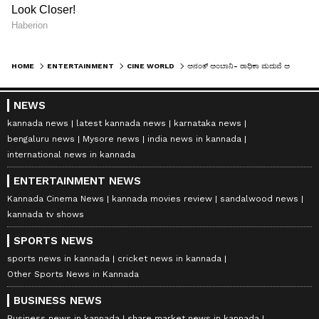
HOME
ENTERTAINMENT
CINE WORLD
ಅನಂತ್​ ಅಂಬಾನಿ- ರಾಧಿಕಾ ಮದುವೆ ಅಡುಗೆಯಲ್ಲಿ ಕೂದಲು! ಸಕತ್​ ವೈರಲ್​ ಆಗ್ತಿದೆ ವಿಡಿಯೋ...
NEWS
kannada news
latest kannada news
karnataka news
bengaluru news
Mysore news
india news in kannada
international news in kannada
ENTERTAINMENT NEWS
Kannada Cinema News
kannada movies review
sandalwood news
kannada tv shows
SPORTS NEWS
sports news in kannada
cricket news in kannada
Other Sports News in Kannada
BUSINESS NEWS
Business news in kannada
share market news in kannada