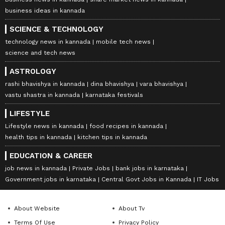
business ideas in kannada
SCIENCE & TECHNOLOGY
technology news in kannada
mobile tech news
science and tech news
ASTROLOGY
rashi bhavishya in kannada
dina bhavishya
vara bhavishya
vastu shastra in kannada
karnataka festivals
LIFESTYLE
Lifestyle news in kannada
food recipes in kannada
health tips in kannada
kitchen tips in kannada
EDUCATION & CAREER
job news in kannada
Private Jobs
bank jobs in karnataka
Government jobs in karnataka
Central Govt Jobs in Kannada
IT Jobs
About Website
About Tv
Terms Of Use
Privacy Policy