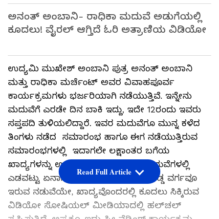
ಅನಂತ್​ ಅಂಬಾನಿ- ರಾಧಿಕಾ ಮದುವೆ ಅಡುಗೆಯಲ್ಲಿ
ಕೂದಲು! ವೈರಲ್​ ಆಗ್ತಿದೆ ಓರಿ ಅತ್ರಾಣಿಯ ವಿಡಿಯೋ
ಉದ್ಯಮಿ ಮುಖೇಶ್​ ಅಂಬಾನಿ ಪುತ್ರ ಅನಂತ್ ಅಂಬಾನಿ
ಮತ್ತು ರಾಧಿಕಾ ಮರ್ಚೆಂಟ್ ಅವರ ವಿವಾಹಪೂರ್ವ
ಕಾರ್ಯಕ್ರಮಗಳು ಭರ್ಜರಿಯಾಗಿ ನಡೆಯುತ್ತಿವೆ. ಇನ್ನೇನು
ಮದುವೆಗೆ ಎರಡೇ ದಿನ ಬಾಕಿ ಇದ್ದು, ಇದೇ 12ರಂದು ಇವರು
ಸಪ್ತಪದಿ ತುಳಿಯಲಿದ್ದಾರೆ. ಇವರ ಮದುವೆಗೂ ಮುನ್ನ ಕಳೆದ
ತಿಂಗಳು ನಡೆದ ಸಮಾರಂಭ ಹಾಗೂ ಈಗ ನಡೆಯುತ್ತಿರುವ
ಸಮಾರಂಭಗಳಲ್ಲಿ ಇದಾಗಲೇ ಲಕ್ಷಾಂತರ ಬಗೆಯ
ಖಾದ್ಯಗಳನ್ನು ಉಣಬಡಿಸಲಾಗಿದೆ. ಇಂಥ ಮದುವೆಗಳಲ್ಲಿ
Read Full Article
ಎಡವಟ್ಟು ಏನಾಗುತ್ತದೆ ಎಂದು ಕಾಯುವ ದೊಡ್ಡ ವರ್ಗವೂ
ಇರುವ ನಡುವೆಯೇ, ಖಾದ್ಯವೊಂದರಲ್ಲಿ ಕೂದಲು ಸಿಕ್ಕಿರುವ
ವಿಡಿಯೋ ಸೋಷಿಯಲ್​ ಮೀಡಿಯಾದಲ್ಲಿ ಹಲ್​ಚಲ್​