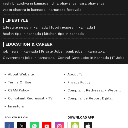
rashi bhavishya in kannada
dina bhavishya
vara bhavishya
vastu shastra in kannada
karnataka festivals
LIFESTYLE
Lifestyle news in kannada
food recipes in kannada
health tips in kannada
kitchen tips in kannada
EDUCATION & CAREER
job news in kannada
Private Jobs
bank jobs in karnataka
Government jobs in karnataka
Central Govt Jobs in Kannada
IT Jobs
About Website
About Tv
Terms Of Use
Privacy Policy
CSAM Policy
Complaint Redressal - Website
Complaint Redressal - TV
Compliance Report Digital
Investors
FOLLOW US ON
DOWNLOAD APP