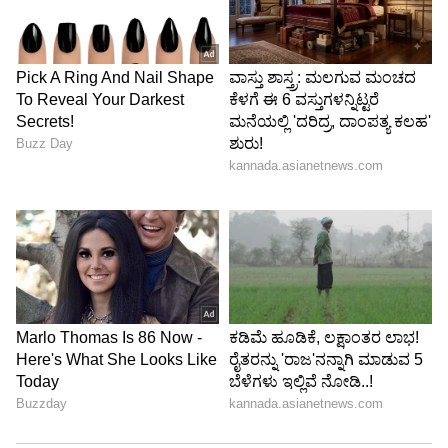
ಉತ್ತಮ ವ್ಯವಹಾರವನ್ನು ಕಂಡುಹಿಡಿಯಲು ನಿಮ್ಮ ಹೊಸ
ಕಾರು ಹಣಕಾಸು ಆಯ್ಕೆಗಳನ್ನು ಹೋಲಿಸುವುದು
ನಿರ್ಣಾಯಕವಾಗಿದೆ. ಸುತ್ತಲೂ ಶಾಪಿಂಗ್ ಮಾಡುವುದು ನಿಮಗೆ
ಉತ್ತಮ ನಿಯಮಗಳನ್ನು ಪಡೆಯಲು ಸಹಾಯ ಮಾಡುತ್ತದೆ
ಮತ್ತು ನಿಮ್ಮ ತ್ವರಿತ ಅನುಮೋದನೆಯ ಸಾಧ್ಯತೆಗಳನ್ನು
ಹೆಚ್ಚಿಸುತ್ತದೆ. ಉತ್ತಮ ದರಗಳು ಮತ್ತು ನಿಯಮಗಳನ್ನು
ಕಂಡುಹಿಡಿಯಲು ಬ್ಯಾಂಕ್ಗಳು, ಸಾಲ ಒಕ್ಕೂಟಗಳು ಮತ್ತು
ಆನ್ಲೈನ್ ಸಾಲದಾತರನ್ನು ನೋಡಿ. ಬಡ್ಡಿ ದರ ಮತ್ತು
ಅನ್ವಯಿಸಬಹುದಾದ ಯಾವುದೇ ಹೆಚ್ಚುವರಿ ಶುಲ್ಕ ಎರಡಕ್ಕೂ
ಗಮನ ಕೊಡಿ.
5. ನಿಮ್ಮ ಬಜೆಟ್ ಅನ್ನು ತಿಳಿಯಿರಿ
ನಿಮ್ಮ ಬಜೆಟ್ ಅನ್ನು ಅರ್ಥಮಾಡಿಕೊಳ್ಳುವುದು ನೀವು
ಆರ್ಥಿಕವಾಗಿ ಎಷ್ಟು ಶಕ್ಯರಾಗಿದ್ದೀರಿ ಎಂಬುದನ್ನು
ಖಚಿತಪಡಿಸಿಕೊಳ್ಳಲು ಪ್ರಮುಖವಾಗಿದೆ. ಪ್ರತಿ ತಿಂಗಳು ನೀವು
ಎರವಲು ಪಡೆಯಲು ಮತ್ತು ಮರುಪಾವತಿ ಮಾಡಲು ಎಷ್ಟು
ಶಕ್ತರಾಗುತ್ತೀರಿ ಎಂಬುದನ್ನು ತಿಳಿದುಕೊಳ್ಳುವುದು