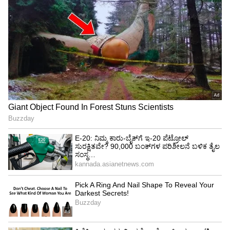
ಪ್ರಕ್ರಿಯೆಗಳನ್ನು ಮುಂದುವರೆಸಲು ಸಾಲದಾತರಿಗೆ ನಿರ್ದಿಷ್ಟ
ದಾಖಲೆಗಳ ಅಗತ್ಯವಿರುತ್ತದೆ. ಈ ದಾಖಲೆಗಳನ್ನು
ಮುಂಚಿತವಾಗಿ ಸಿದ್ಧಪಡಿಸಿದರೆ ಅನುಮೋದನೆ ಪ್ರಕ್ರಿಯೆಯನ್ನು
ತ್ವರಿತಗೊಳಿಸಬಹುದು ಮತ್ತು ಅನಗತ್ಯ ವಿಳಂಬಗಳನ್ನು
ತಡೆಯಬಹುದು.
ಸಿದ್ಧಪಡಿಸಬೇಕಾದ ಪ್ರಮುಖ ದಾಖಲೆಗಳು:
ಗುರುತಿನ ಪುರಾವೆ:
ಮಾನ್ಯವಾದ ಚಾಲಕರ ಪರವಾನಗಿ
ಅಥವಾ ಪಾಸ್ಪೋರ್ಟ್.
ಆದಾಯದ ಪುರಾವೆ:
ನಿಮ್ಮ ಆದಾಯವನ್ನು ತೋರಿಸುವ
ಇತ್ತೀಚಿನ ಪೇ ಸ್ಟಬ್ಗಳು, ಆದಾರ ತೆರಿಗೆ ರಿಟರ್ನ್ಸ್ ಅಥವಾ
ಬ್ಯಾಂಕ್ ಸ್ಟೇಟ್ಮೆಂಟ್ಗಳು.
ವಾಸಸ್ಥಳದ ಪುರಾವೆ:
ನಿಮ್ಮ ವಿಳಾಸವನ್ನು ದೃಢೀಕರಿಸುವ
ಯುಟಿಲಿಟಿ ಬಿಲ್ಗಳು ಅಥವಾ ಗುತ್ತಿಗೆ ಒಪ್ಪಂದಗಳು.