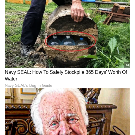
ನಿಮ್ಮ ಪ್ರಯಾಣವನ್ನು ಪ್ರಾರಂಭಿಸಲು ಸಿದ್ಧರಿದ್ದೀರಾ? ಸುಗಮ
ಮತ್ತು ತ್ವರಿತ ಹೊಸ ಕಾರು ಹಣಕಾಸು ಅನುಮೋದನೆ
ಪ್ರಕ್ರಿಯೆಯನ್ನು ಖಚಿತಪಡಿಸಿಕೊಳ್ಳಲು ಈ ಹಂತಗಳನ್ನು
ಅನುಸರಿಸಿ. ಇಷ್ಟು ಮಾಡಿದರೆ ನಿಮ್ಮ ಕನಸಿನ ಕಾರನ್ನು ನೀವು
ಯೋಚಿಸುವುದಕ್ಕಿಂತ ಬೇಗ ಅದನ್ನು ಚಾಲನೆ ಮಾಡುತ್ತೀರಿ.
ವೈಯಕ್ತೀಕರಿಸಿದ ಸಲಹೆ ಅಥವಾ ಹೊಸ ಕಾರಿನ ಫೈನಾನ್ಸ್
ಸುರಕ್ಷಿತಗೊಳಿಸಲು ಸಹಾಯಕ್ಕಾಗಿ, ಇಂದು ಹಣಕಾಸು
ಸಲಹೆಗಾರ ಅಥವಾ ಸಾಲ ತಜ್ಞರನ್ನು ಸಂಪರ್ಕಿಸಲು
ಹಿಂಜರಿಯಬೇಡಿ! ನಿಮ್ಮ ಹೊಸ ಕಾರು ಕಾಯುತ್ತಿದೆ-
ಪ್ರಕ್ರಿಯೆಯನ್ನು ಸಾಧ್ಯವಾದಷ್ಟು ತ್ವರಿತವಾಗಿ ಮತ್ತು ವಿವಾದ
ಮುಕ್ತಗೊಳಿಸಿ.