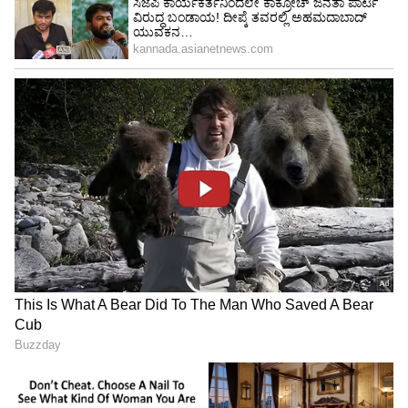
ಉದ್ಯೋಗ ಮಾಹಿತಿ:
ನಿಮ್ಮ ಉದ್ಯೋಗದಾತ ಮತ್ತು ನಿಮ್ಮ
ಉದ್ಯೋಗದ ಸ್ಥಾನಕ್ಕಾಗಿ ಸಂಪರ್ಕ ವಿವರಗಳು.
3. ಸಾಲಕ್ಕಾಗಿ ಪೂರ್ವ-ಅನುಮೋದನೆ ಪಡೆಯಿರಿ
ಪೂರ್ವ-ಅನುಮೋದನೆಯು ಕಾರು ಖರೀದಿ ಪ್ರಕ್ರಿಯೆಯನ್ನು
ಸುಗಮಗೊಳಿಸುವ ಪ್ರಬಲ ಸಾಧನವಾಗಿದೆ. ಇದು ನಿಮ್ಮ
ಬಜೆಟ್ನ ಸ್ಪಷ್ಟ ಕಲ್ಪನೆಯನ್ನು ನೀಡುತ್ತದೆ ಮತ್ತು ವಿತರಕರೊಂದಿಗೆ
ಮಾತುಕತೆ ನಡೆಸುವಾಗ ನಿಮ್ಮ ಸ್ಥಾನವನ್ನು ಬಲಪಡಿಸುತ್ತದೆ.
ನೀವು ಈಗಾಗಲೇ ಸಾಲದಾತರಿಂದ
ಪರಿಶೀಲಿಸಲ್ಪಟ್ಟಿರುವುದರಿಂದ, ಅಂತಿಮ ಹೊಸ ಕಾರು
ಹಣಕಾಸು ಅನುಮೋದನೆ ಪ್ರಕ್ರಿಯೆಯು ತ್ವರಿತವಾಗಿರುತ್ತದೆ.
4. ಹಣಕಾಸು ಆಯ್ಕೆಗಳನ್ನು ಹೋಲಿಕೆ ಮಾಡಿ
ವಿಭಿನ್ನ ಸಾಲದಾತರಿಗೆ ವಿಭಿನ್ನ ನಿಯಮಗಳು ಇರುತ್ತವೆ ಮತ್ತು
ಅವು ವಿಭಿನ್ನ ರೀತಿಯ ದರಗಳನ್ನು ನೀಡುತ್ತವೆ, ಆದ್ದರಿಂದ