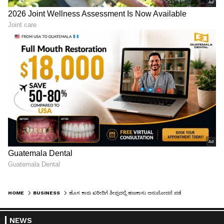
HOME
BUSINESS
ಹೊಸ ಕಾರು ಖರೀದಿಗೆ ಶೀಘ್ರದಲ್ಲಿ ಹಣಕಾಸು ಅನುಮೋದನೆ ಪಡೆಯಲು ನೀವು ಮಾಡಬೇಕಾದ ಕೆಲಸಗಳು
NEWS