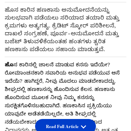
ಹೊಸ ಕಾರಿನ ಹಣಕಾಸು ಅನುಮೋದನೆಯನ್ನು
ಸುಲಭವಾಗಿ ಪಡೆಯಲು ಸರಿಯಾದ ತಯಾರಿ ಮತ್ತು
ಕ್ರಮಗಳು ಅತ್ಯಗತ್ಯ. ಕ್ರೆಡಿಟ್ ಸ್ಕೋರ್ ಪರಿಶೀಲನೆ,
ದಾಖಲೆ ಸಂಗ್ರಹಣೆ, ಪೂರ್ವ-ಅನುಮೋದನೆ ಮತ್ತು
ಬಜೆಟ್ ತಿಳುವಳಿಕೆಯಂತಹ ಹಂತಗಳು ತ್ವರಿತ
ಹಣಕಾಸು ಪಡೆಯಲು ಸಹಾಯ ಮಾಡುತ್ತವೆ.
ಹೊ
ಸ ಕಾರಿನಲ್ಲಿ ಚಾಲನೆ ಮಾಡುವ ಕನಸು ಇದೆಯೇ?
ರೋಮಾಂಚನಕಾರಿ ಸವಾರಿಯ ಅನುಭವ ಪಡೆಯುವ ಆಸೆ
ಇದೆಯೆ? ಹಾಗಿದ್ದರೆ, ನೀವು ಮೊದಲು ಮಾಡಬೇಕಾದದ್ದು,
ಶೀಘ್ರದಲ್ಲಿ ಹಣಕಾಸನ್ನು ಹೊಂದಿಸುವ ಕೆಲಸ. ಹಣಕಾಸು
ಹೊಂದಿಸುವ ಮೂಲಕ ನೀವು ನಿಮ್ಮ ಕನಸನ್ನು
ಸುರಕ್ಷಿತಗೊಳಿಸಬಹುದಾಗಿದೆ. ಹಣಕಾಸಿನ ಪ್ರಕ್ರಿಯೆಯು
ಯಾವುದೇ ಅಡೆತಡೆಯಿಲ್ಲದೇ, ಅತಿ ಶೀಘ್ರದಲ್ಲಿ
ನಡೆಯಬೇಕಾದುದು ಅತ್ಯಗತ್ಯವಾಗಿದೆ. ಸರಿಯಾದ
Read Full Article
ವಿಧಾನವನ್ನು ಅನುಸರಿಸಿದರೆ, ಈ ಪ್ರಕ್ರಿಯೆಯನ್ನು ಅತ್ಯಂತ