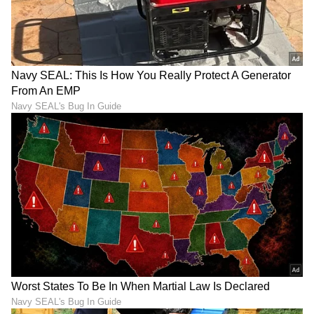
ಪಡೆಯುವುದು, ಹಣಕಾಸು ಆಯ್ಕೆಗಳನ್ನು ಹೋಲಿಸುವುದು
ಮತ್ತು ನಿಮ್ಮ ಬಜೆಟ್ ಅನ್ನು ತಿಳಿದುಕೊಳ್ಳುವ ಮೂಲಕ, ನೀವು
ಅನುಮೋದನೆ ಪ್ರಕ್ರಿಯೆಯನ್ನು ಸುಗಮಗೊಳಿಸಬಹುದು ಮತ್ತು
ನಿಮ್ಮ ಹೊಸ ಕಾರನ್ನು ವೇಗವಾಗಿ ಪಡೆಯಬಹುದು.