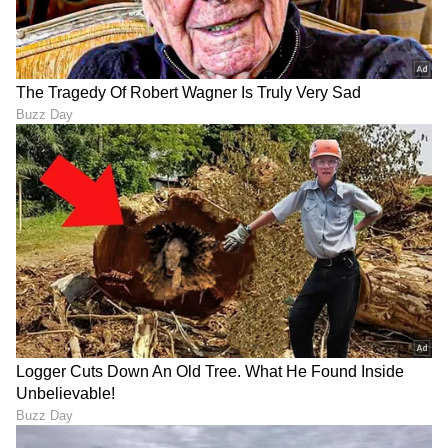
Disclaimer: ಇದು ಪ್ರಾಯೋಜಿತ ಲೇಖನವಾಗಿದೆ. ಇದು
ಪಾವತಿ ಮಾಡಿರುವ ಪ್ರಕಟಣೆಯಾಗಿದ್ದು ಸಂಪಾದಕೀಯ
ಮಾರ್ಗದರ್ಶನದಲ್ಲಿಲ್ಲ. ಏಷ್ಯಾನೆಟ್‌ ಸುವರ್ಣನ್ಯೂಸ್‌ ಇದರ
ಯಾವುದೇ ಜವಾಬ್ದಾರಿ ಹೊಂದಿಲ್ಲ.