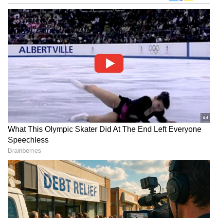
DOWNLOAD APP
RECOMMENDED STORIES
2017-18ರ ಸಾಲಿನಲ್ಲಿ ಪ್ರಧಾನಿ ನರೇಂದ್ರ ಮೋದಿ ಸಂಭಾವನೆ