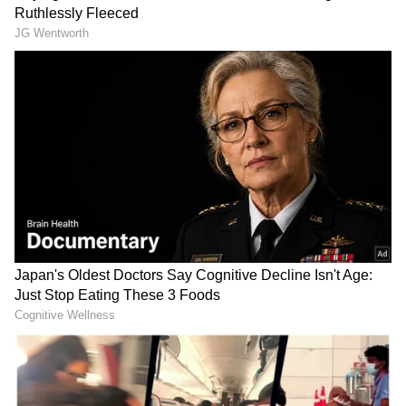
ಸಜ್ಜು, ಕಾಂಗ್ರೆಸ್ ಜೆಡಿಎಸ್‌ಗೆ ಬೇಕಿದೆ ಶ್ರೇಯಸ್ಸು!
LATEST VIDEOS
"ರಾಜಕೀಯ ಬೇಡ, ಸಿನಿಮಾನೇ ಪ್ರಾಣ":
ಕನಕೋತ್ಸವದಲ್ಲಿ ರಿಷಬ್ ಶೆಟ್ಟಿ | Rishab
Shetty speech | Suvarna News
ಮೋದಿ ಏಕೈಕ ಸಂಭಾವನೆ ಪ್ರಧಾನಿ ವೇತನ. ಇದನ್ನು ಹೊರತ