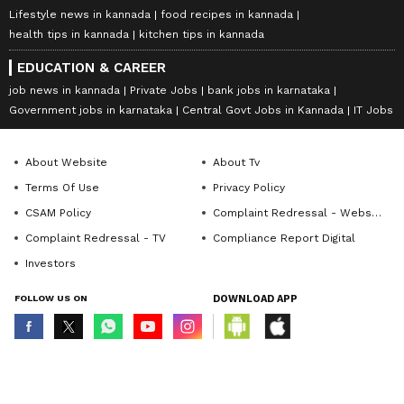
Lifestyle news in kannada
food recipes in kannada
health tips in kannada
kitchen tips in kannada
EDUCATION & CAREER
job news in kannada
Private Jobs
bank jobs in karnataka
Government jobs in karnataka
Central Govt Jobs in Kannada
IT Jobs
About Website
About Tv
Terms Of Use
Privacy Policy
CSAM Policy
Complaint Redressal - Website
Complaint Redressal - TV
Compliance Report Digital
Investors
FOLLOW US ON
DOWNLOAD APP
© Copyright 2026 Asianxt Digital Technologies Private Limited (Formerly
known as Asianet News Media & Entertainment Private Limited) | All Rights
Reserved