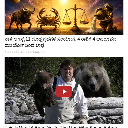
ಶೇ.50 ರಿಂದ ಶೇ.18 ಕ್ಕೆ TAX ಇಳಿಕೆ: ಮೋದಿ-
ಟ್ರಂಪ್ ಐತಿಹಾಸಿಕ ಒಪ್ಪಂದ | India US
Trade Deal | Party Rounds