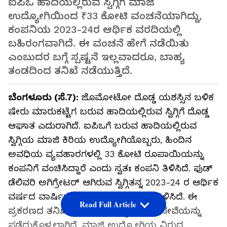
ಐಪಿಒ ಹಾದಿಯಲ್ಲಿರುವ ಸ್ವಿಗ್ಗಿಗೆ ಮಾಜಿ
ಉದ್ಯೋಗಿಯಿಂದ ₹33 ಕೋಟಿ ವಂಚನೆಯಾಗಿದ್ದು,
ಕಂಪನಿಯ 2023-24ರ ಆರ್ಥಿಕ ವರದಿಯಲ್ಲಿ
ಬಹಿರಂಗವಾಗಿದೆ. ಈ ವಂಚನೆ ಹೇಗೆ ನಡೆಯಿತು
ಎಂಬುದರ ಬಗ್ಗೆ ಸ್ಪಷ್ಟನೆ ಇಲ್ಲವಾದರೂ, ಬಾಹ್ಯ
ತಂಡದಿಂದ ತನಿಖೆ ನಡೆಯುತ್ತಿದೆ.
ಬೆಂಗಳೂರು (ಸೆ.7):
ಜೊಮೋಟೋ ದೊಡ್ಡ ಯಶಸ್ಸಿನ ಬಳಿಕ
ಷೇರು ಮಾರುಕಟ್ಟೆಗ ಬರುವ ಹಾದಿಯಲ್ಲಿರುವ ಸ್ವಿಗ್ಗಿಗೆ ದೊಡ್ಡ
ಆಘಾತ ಎದುರಾಗಿದೆ. ಐಪಿಒಗೆ ಬರುವ ಹಾದಿಯಲ್ಲಿರುವ
ಸ್ವಿಗ್ಗಿಯ ಮಾಜಿ ಕಿರಿಯ ಉದ್ಯೋಗಿಯೊಬ್ಬರು, ಹಿಂದಿನ
ಅವಧಿಯ ವ್ಯವಹಾರಗಳಲ್ಲಿ 33 ಕೋಟಿ ರೂಪಾಯಿಯನ್ನು
ಕಂಪನಿಗೆ ವಂಚಿಸಿದ್ದಾರೆ ಎಂದು ಸ್ವತಃ ಕಂಪನಿ ತಿಳಿಸಿದೆ. ಫುಡ್‌
ಡೆಲಿವರಿ ಅಗಿಗ್ರೇಟರ್‌ ಆಗಿರುವ ಸ್ವಿಗ್ಗಿತನ್ನ 2023-24 ರ ಆರ್ಥಿಕ
ವರ್ಷದ ವಾರ್ಷಿಕ ವರದಿಯಲ್ಲಿ ಈ ವಿಚಾರ ತಿಳಿಸಿದೆ. ಈ
Read Full Article
ಪ್ರಕರಣದ ತನಿಖೆ ಮಾಡಲು ಬಾಹ್ಯ ತಂಡದ ಸೇವೆಯನ್ನು
ಪಡೆದುಕೊಳ್ಳಲಾಗಿದೆ. ಮಾಜಿ ಉದ್ಯೋಗಿಯ ವಿರುದ್ಧ