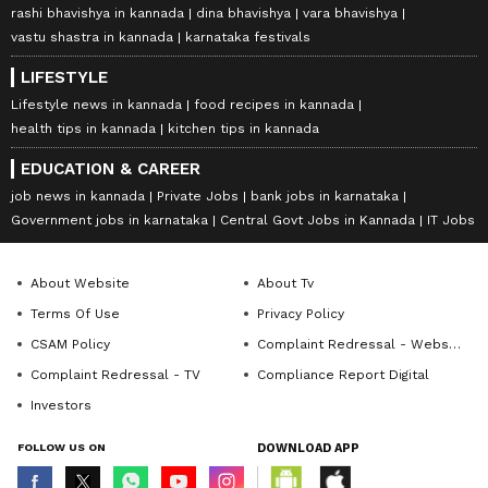
rashi bhavishya in kannada
dina bhavishya
vara bhavishya
vastu shastra in kannada
karnataka festivals
LIFESTYLE
Lifestyle news in kannada
food recipes in kannada
health tips in kannada
kitchen tips in kannada
EDUCATION & CAREER
job news in kannada
Private Jobs
bank jobs in karnataka
Government jobs in karnataka
Central Govt Jobs in Kannada
IT Jobs
About Website
About Tv
Terms Of Use
Privacy Policy
CSAM Policy
Complaint Redressal - Website
Complaint Redressal - TV
Compliance Report Digital
Investors
FOLLOW US ON
DOWNLOAD APP