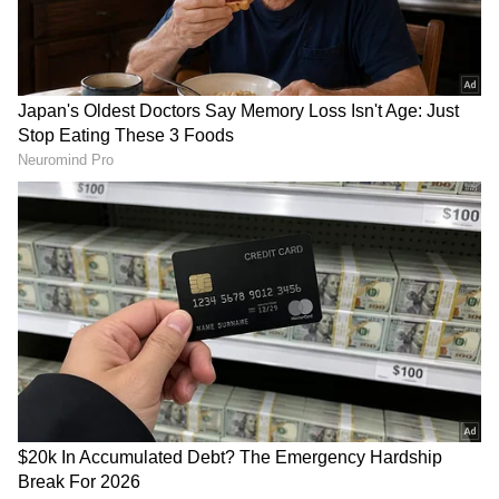
ಅಭಿಮಾನಿಗಳಿಗೆ Naa Ninna
Postal Scheme: 1 ರೂ,
Bidalaare ದುರ್ಗಾ ಗುಡ್​ನ್ಯೂಸ್​ :
ಕಳೆದುಕೊಳ್ಳದೆ, ಬಡ್ಡಿ ರೂಪದಲ್ಲೇ
ಅಮ್ಮನ ಸನ್ನಿಧಿಯಲ್ಲಿ ರಿಷಿಕಾ
ರೂ.7 ಲಕ್ಷ ಗಳಿಸುವುದು ಹೇಗೆ?
ಹೇಳಿದ್ದೇನು
ಪೋಸ್ಟಲ್‌ ನ್ಯೂವ್‌ ಸ್ಕೀಮ್‌!
ಮಧ್ಯಮ ವರ್ಗದವರಿಗೆ
ಜಾಕಪಾಟ್!
500 ಕಡೆ ಅರ್ಜಿ ಸಲ್ಲಿಸಿದ್ರೂ ಸಿಗದ
ಜಿಯೋ ಬಂಪರ್ ಆಫರ್, ಕೇವಲ
ಕೆಲಸ.. ಸಿಎಸ್ ಎಂಜಿನಿಯರ್ ಟು
11 ರೂಪಾಯಿ ರೀಚಾರ್ಜ್ ಪ್ಲಾನ್‌ಗೆ
ರಾಪಿಡೋ ರೈಡರ್‍‌ನ ಕರುಣಾಜನಕ
ಸಿಗುತ್ತೆ ಅನ್‌ಲಿಮಿಟೆಡ್ ಡೇಟಾ
ಕತೆ