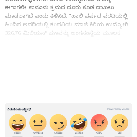
ಈಗಾಗಲೇ ಕಾನೂನು ಕ್ರಮದ ದೂರು ಕೂಡ ದಾಖಲು
ಮಾಡಲಾಗಿದೆ ಎಂದು ತಿಳಿಸಿದೆ. "ಹಾಲಿ ವರ್ಷದ ವರದಿಯಲ್ಲಿ
ಹಿಂದಿನ ಅವಧಿಯಲ್ಲಿ ಕಂಪನಿಯ ಮಾಜಿ ಕಿರಿಯ ಉದ್ಯೋಗಿ
326.76 ಮಿಲಿಯನ್ ಹಣವನ್ನು ಅಂಗಸಂಸ್ಥೆಯ ಮೂಲಕ
ವಂಚಿಸಿದ್ದು ಗೊತ್ತಾಗಿದೆ' ಎಂದು ಕಂಪನಿಯು ಸೆಪ್ಟೆಂಬರ್ 4
ರಂದು ಬಿಡುಗಡೆ ಮಾಡಿದ ವರದಿಯಲ್ಲಿ ತಿಳಿಸಿದೆ.
LATEST VIDEOS
ಸಮಗ್ರ ಸುದ್ದಿ ಮೂಲವನ್ನಾಗಿ asianet suvarna news ಅನ್ನು
ಆಯ್ಕೆ ಮಾಡಿಕೊಳ್ಳಿ
"ತನಿಖೆಯ ಸಮಯದಲ್ಲಿ ಪತ್ತೆಯಾದ ಸತ್ಯಗಳ ಪರಿಶೀಲನೆಯ
ಆಧಾರದ ಮೇಲೆ, 2024ರ ಮಾರ್ಚ್ 31ಕ್ಕೆ ಕೊನೆಗೊಂಡ
ವರ್ಷದಲ್ಲಿ ಗ್ರೂಪ್‌ ಮೇಲೆ ತಿಳಿಸಲಾದ ಮೊತ್ತಕ್ಕೆ ವೆಚ್ಚವನ್ನು
ದಾಖಲಿಸಿದೆ.' ಇನ್ನು ಇಷ್ಟು ದೊಡ್ಡ ಪ್ರಮಾಣದ ಹಣ
ವಂಚನೆಯಾಗಿದ್ದು ಹೇಗೆ ಎನ್ನುವುದರ ಬಗ್ಗೆ ಯಾವುದೇ
ಮಾಹಿತಿಯನ್ನು ಸ್ವಿಗ್ಗಿ ಹಂಚಿಕೊಂಡಿಲ್ಲ. ಕಂಪನಿಯು ಏಪ್ರಿಲ್
ವ್ಯವಹಾರ (
business ideas in kannada
) ,