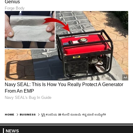
HOME
BUSINESS
ಸ್ವಿಗ್ಗಿ ಕಂಪನಿಯ 33 ಕೋಟಿ ರೂಪಾಯಿ ಕದ್ದ ಮಾಜಿ ಉದ್ಯೋಗಿ!
NEWS