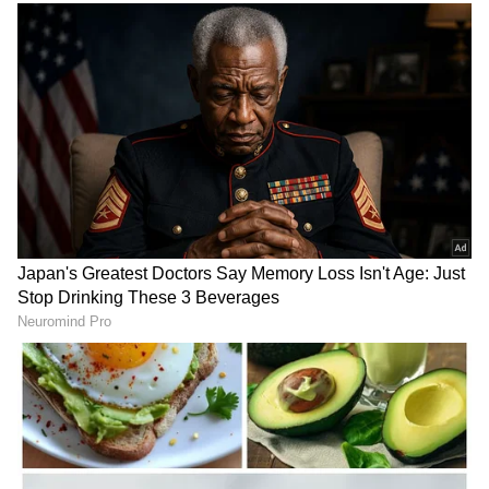
LATEST VIDEOS
"ರಾಜಕೀಯ ಬೇಡ, ಸಿನಿಮಾನೇ ಪ್ರಾಣ":
ನಿವಾಸಿಗಳು ತಿಳಿಸಿರುವ ಪ್ರಕಾರ, ಈ ರಸ್ತೆ ಜಾಗಕ್ಕೆ
ಕನಕೋತ್ಸವದಲ್ಲಿ ರಿಷಬ್ ಶೆಟ್ಟಿ | Rishab
ಸಂಬಂಧಿಸಿದಂತೆ ಸದ್ಯ ಕೋರ್ಟ್‌ನಲ್ಲಿ ಭೂ ವಿವಾದ (ಲ್ಯಾಂಡ್
Shetty speech | Suvarna News
ಲಿಟಿಗೇಷನ್) ನಡೆಯುತ್ತಿದ್ದು, ಇದೇ ಕಾರಣಕ್ಕಾಗಿ ಸರ್ಕಾರಿ
ಸಂಸ್ಥೆಗಳು ಇಲ್ಲಿ ಯಾವುದೇ ಶಾಶ್ವತ ಅಭಿವೃದ್ಧಿ
ಶೇ.50 ರಿಂದ ಶೇ.18 ಕ್ಕೆ TAX ಇಳಿಕೆ: ಮೋದಿ-
ಕಾಮಗಾರಿಗಳನ್ನು ಕೈಗೊಳ್ಳಲು ಸಾಧ್ಯವಾಗುತ್ತಿಲ್ಲ.
ಟ್ರಂಪ್ ಐತಿಹಾಸಿಕ ಒಪ್ಪಂದ | India US
Trade Deal | Party Rounds
ಕುಡಿಯುವ ನೀರು ಹಾಗೂ ಬಿಎಂಟಿಸಿ ಬಸ್
ಸೌಕರ್ಯಕ್ಕೂ ಕುತ್ತು
ಈ ರಸ್ತೆಯ ಅವ್ಯವಸ್ಥೆಯಿಂದಾಗಿ ಇಡೀ ಪ್ರದೇಶಕ್ಕೆ ಕುಡಿಯುವ