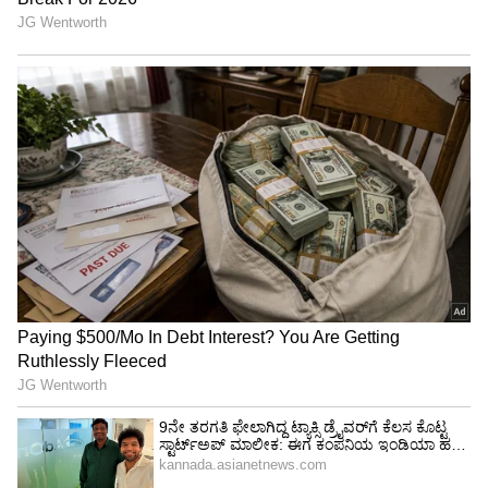
ಅಧಿಕಾರಿಗಳು ಹೇಳುವುದೇನು?
ಈ ಕುರಿತು ಪ್ರತಿಕ್ರಿಯಿಸಿರುವ ಬೆಂಗಳೂರು ಉತ್ತರ ನಗರ
ಪಾಲಿಕೆಯ ಕಾರ್ಯಪಾಲಕ ಎಂಜಿನಿಯರ್ (Executive
Engineer) ನಾಗಪ್ಪ ಕಾಮತಿ ಅವರು, "ಈ ಹಿಂದೆ ಮಾಜಿ
ಕಾರ್ಪೊರೇಟರ್‌ಗಳು ಜಾಗದ ಮೂಲ ಮಾಲೀಕರನ್ನು ಒಪ್ಪಿಸಿ,