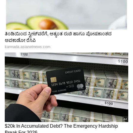
ನೀರಿನ ಸಂಪರ್ಕ ಕಲ್ಪಿಸಲು ಹಾಗೂ ಬಿಎಂಟಿಸಿ (BMTC) ಬಸ್
ಸೇವೆಗಳನ್ನು ಒದಗಿಸಲು ಅಡ್ಡಿಯಾಗಿದ್ದು, ಸ್ಥಳೀಯರ ದೈನಂದಿನ
ಜೀವನ ದುಸ್ತರವಾಗಿದೆ.
"ಕಳೆದ 10 ವರ್ಷಗಳಿಗೂ ಹೆಚ್ಚು ಕಾಲದಿಂದ ಈ ರಸ್ತೆಯನ್ನು
ಸಂಪರ್ಕ ರಸ್ತೆಯಾಗಿ ಬಳಸಲಾಗುತ್ತಿದೆ. ಆದರೆ ವಾಹನ
ಸವಾರರಿಗೆ ಇದು ಇಂದಿಗೂ ಅತ್ಯಂತ ಅಪಾಯಕಾರಿಯಾಗಿದೆ.
ಇಲ್ಲಿ ಅನೇಕರು ಬಿದ್ದು ಗಾಯಗೊಂಡಿರುವ ನಿದರ್ಶನಗಳಿವೆ.
ಕಾನೂನು ಪ್ರಕ್ರಿಯೆಗಳು ಮುಗಿಯುವ ತನಕವಾದರೂ
ರಸ್ತೆಯನ್ನು ಕನಿಷ್ಠ ಸಂಚಾರ ಯೋಗ್ಯ ಮತ್ತು ಸುರಕ್ಷಿತವನ್ನಾಗಿ
ಮಾಡಿಕೊಡಿ ಎನ್ನುವುದು ನಮ್ಮ ವಿನಂತಿಯಾಗಿದೆ" ಎಂದು
ಶ್ರೀರಾಮ್ ಸಮೀಕ್ಷಾ ಅಪಾರ್ಟ್‌ಮೆಂಟ್ ಮಾಲೀಕರ ಸಂಘದ
ಕಾರ್ಯದರ್ಶಿ ನಟೇಶ್ ಮುತ್ತಣ್ಣ ಒತ್ತಾಯಿಸಿದ್ದಾರೆ.