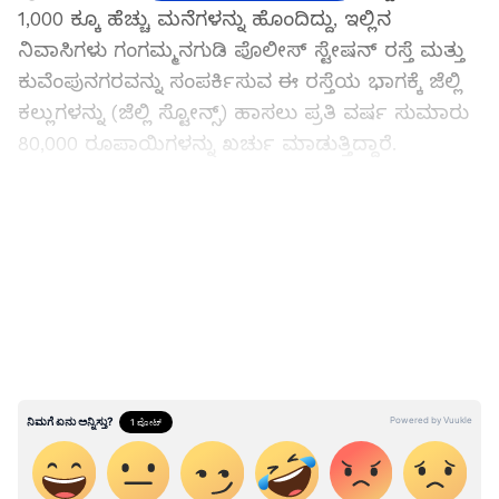
1,000 ಕ್ಕೂ ಹೆಚ್ಚು ಮನೆಗಳನ್ನು ಹೊಂದಿದ್ದು, ಇಲ್ಲಿನ
ನಿವಾಸಿಗಳು ಗಂಗಮ್ಮನಗುಡಿ ಪೊಲೀಸ್ ಸ್ಟೇಷನ್ ರಸ್ತೆ ಮತ್ತು
ಕುವೆಂಪುನಗರವನ್ನು ಸಂಪರ್ಕಿಸುವ ಈ ರಸ್ತೆಯ ಭಾಗಕ್ಕೆ ಜೆಲ್ಲಿ
ಕಲ್ಲುಗಳನ್ನು (ಜೆಲ್ಲಿ ಸ್ಟೋನ್ಸ್) ಹಾಸಲು ಪ್ರತಿ ವರ್ಷ ಸುಮಾರು
₹80,000 ರೂಪಾಯಿಗಳನ್ನು ಖರ್ಚು ಮಾಡುತ್ತಿದ್ದಾರೆ.
ಸಮಗ್ರ ಸುದ್ದಿ ಮೂಲವನ್ನಾಗಿ asianet suvarna news ಅನ್ನು
ಆಯ್ಕೆ ಮಾಡಿಕೊಳ್ಳಿ
LATEST VIDEOS
ಎಲ್ಲಾ ಪಕ್ಷಗಳ ನಾಯಕರಿಗೂ ಮನವಿ ಮಾಡಿದರೂ
ಪ್ರಯೋಜನವಾಗಿಲ್ಲ
ಅಪಾರ್ಟ್‌ಮೆಂಟ್ ನಿವಾಸಿಗಳ ಪ್ರಕಾರ, ನಾಗರಿಕ ಸಂಸ್ಥೆಗಳ
ಅಧಿಕಾರಿಗಳಿಗೆ ಹಾಗೂ ಎಲ್ಲಾ ರಾಜಕೀಯ ಪಕ್ಷಗಳ
ಚುನಾಯಿತ ಪ್ರತಿನಿಧಿಗಳಿಗೆ ಪದೇ ಪದೇ ಮನವಿ ಮಾಡಿದರೂ
ಈ ಸಮಸ್ಯೆಗೆ ಯಾವುದೇ ಪರಿಹಾರ ಸಿಕ್ಕಿಲ್ಲ. "ನಾವು ಲಿಖಿತ
ರೂಪದಲ್ಲಿಯೂ ದೂರು ನೀಡಿದ್ದೇವೆ ಮತ್ತು ಅಧಿಕಾರಿಗಳು