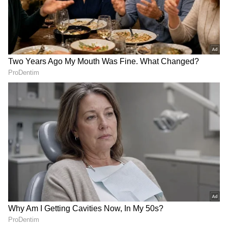
ಹಕ್ಕಿಲ್ಲ: ಹೈಕೋರ್ಟ್ ಮಹತ್ವದ
ಎಚ್ಡಿಕೆ ಸಮ್ಮುಖದಲ್ಲಿ ಜೆಡಿಎಸ್
ತೀರ್ಪು!
ದಳಕ್ಕೆ ಸೇರ್ಪಡೆ
Related Articles
GBA ವಿರುದ್ಧ 1 ಕಿ.ಮೀ ಚಾಲೆಂಜ್ ಆರಂಭಿಸಿದ
ಬೆಂಗಳೂರಿಗರು: ಫುಟ್‌ಪಾತ್‌ಗಾಗಿ ಹುಡುಕಾಟ
MLC Election Drama: ಅಡ್ಡ
Kartavya App: ಕರ್ತವ್ಯ
ಮತ ಭೀತಿಯಲ್ಲಿ ಎಂಎಲ್ಸಿ
ಆ್ಯಪ್‌ನಲ್ಲಿ ನೋಂದಣಿ ಮಾಡದ
GBA elections: ಮಳೆ, ಸಿಬ್ಬಂದಿ ಕೊರತೆ ಕಾರಣ
ಚುನಾವಣೆ! 7ನೇ ಸ್ಥಾನ
2.13 ಲಕ್ಷ ನೌಕರರು! ಸಿಎಂ
ಹೇಳಬೇಡಿ; ಜಿಬಿಎ ಚುನಾವಣೆಗೆ ಆ.31 ಡೆಡ್‌ಲೈನ್ ಕೊಟ್ಟ
ಗೆಲ್ಲೋರ್‍ಯಾರು?
ಸೂಚನೆಗೂ ಬೆಲೆ ಇಲ್ಲವೇ?
ಸುಪ್ರೀಂ!