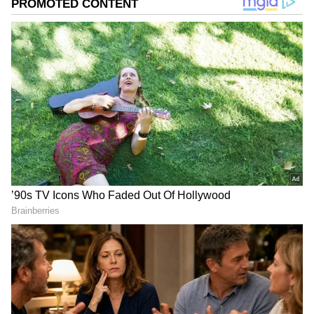
DOWNLOAD APP
RECOMMENDED STORIES
'ತಾತನಿಂದ ಬಂದ ಆಸ್ತಿ ತಂದೆಯ
Karnataka Politics: ಜೂ.21ಕ್ಕೆ
ವೈಯಕ್ತಿಕ ಆಸ್ತಿ, ಮೊಮ್ಮಕ್ಕಳಿಗೆ
ಅಖಂಡ ಶ್ರೀನಿವಾಸಮೂರ್ತಿ