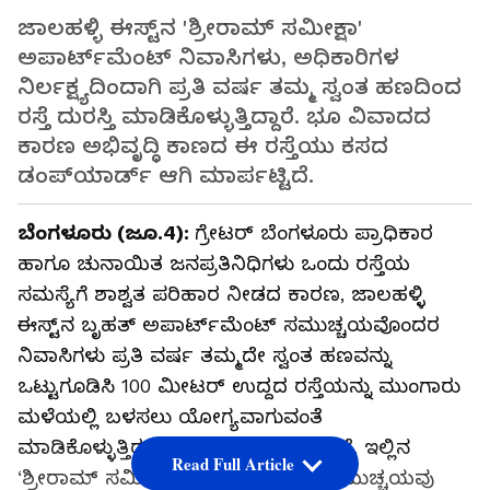
ಜಾಲಹಳ್ಳಿ ಈಸ್ಟ್‌ನ 'ಶ್ರೀರಾಮ್ ಸಮೀಕ್ಷಾ'
ಅಪಾರ್ಟ್‌ಮೆಂಟ್ ನಿವಾಸಿಗಳು, ಅಧಿಕಾರಿಗಳ
ನಿರ್ಲಕ್ಷ್ಯದಿಂದಾಗಿ ಪ್ರತಿ ವರ್ಷ ತಮ್ಮ ಸ್ವಂತ ಹಣದಿಂದ
ರಸ್ತೆ ದುರಸ್ತಿ ಮಾಡಿಕೊಳ್ಳುತ್ತಿದ್ದಾರೆ. ಭೂ ವಿವಾದದ
ಕಾರಣ ಅಭಿವೃದ್ಧಿ ಕಾಣದ ಈ ರಸ್ತೆಯು ಕಸದ
ಡಂಪ್‌ಯಾರ್ಡ್ ಆಗಿ ಮಾರ್ಪಟ್ಟಿದೆ.
ಬೆಂಗಳೂರು (ಜೂ.4):
ಗ್ರೇಟರ್‌ ಬೆಂಗಳೂರು ಪ್ರಾಧಿಕಾರ
ಹಾಗೂ ಚುನಾಯಿತ ಜನಪ್ರತಿನಿಧಿಗಳು ಒಂದು ರಸ್ತೆಯ
ಸಮಸ್ಯೆಗೆ ಶಾಶ್ವತ ಪರಿಹಾರ ನೀಡದ ಕಾರಣ, ಜಾಲಹಳ್ಳಿ
ಈಸ್ಟ್‌ನ ಬೃಹತ್ ಅಪಾರ್ಟ್‌ಮೆಂಟ್ ಸಮುಚ್ಚಯವೊಂದರ
ನಿವಾಸಿಗಳು ಪ್ರತಿ ವರ್ಷ ತಮ್ಮದೇ ಸ್ವಂತ ಹಣವನ್ನು
ಒಟ್ಟುಗೂಡಿಸಿ 100 ಮೀಟರ್ ಉದ್ದದ ರಸ್ತೆಯನ್ನು ಮುಂಗಾರು
ಮಳೆಯಲ್ಲಿ ಬಳಸಲು ಯೋಗ್ಯವಾಗುವಂತೆ
ಮಾಡಿಕೊಳ್ಳುತ್ತಿರುವ ವಿಚಾರ ಬೆಳಕಿಗೆ ಬಂದಿದೆ. ಇಲ್ಲಿನ
Read Full Article
‘ಶ್ರೀರಾಮ್ ಸಮೀಕ್ಷಾ’ ಅಪಾರ್ಟ್‌ಮೆಂಟ್ ಸಮುಚ್ಚಯವು