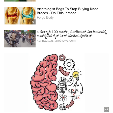
ರಸ್ತೆ ಅಭಿವೃದ್ಧಿಪಡಿಸಲು ಕ್ಲಿಯರೆನ್ಸ್ (ಅನುಮತಿ) ಪಡೆಯಲು
ಹಲವು ಬಾರಿ ಪ್ರಯತ್ನಗಳನ್ನು ನಡೆಸಿದ್ದಾರೆ" ಎಂದಿದ್ದಾರೆ.
ಅಲ್ಲದೆ, "ಒಮ್ಮೆ ನಮಗೆ ಈ ಜಾಗದ ಕಾನೂನು ಮುಕ್ತ ಒಪ್ಪಿಗೆ
ದೊರೆತರೆ, ತಕ್ಷಣವೇ ಈ ಇಡೀ ರಸ್ತೆಗೆ ಡಾಂಬರೀಕರಣ
(Asphalting) ಮಾಡಿಕೊಡಲಾಗುವುದು" ಎಂದು ಭರವಸೆ
ನೀಡಿದ್ದಾರೆ.