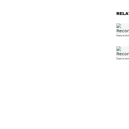
ಷ್ಟೆಲ್ಲಾ ಸಮಸ್ಯೆ ಇರುವಾಗ, ಇವರು ಮಾತ್ರ ತಮಗಿಂತ ಸಣ್ಣ
RELA
ಹಂಚಿಕೊಂಡು ಕಾಲ ಕಳೆಯುತ್ತಿದ್ದಾರೆ" ಎಂದು ವ್ಯಂಗ್ಯವಾಡಿದರು.
ಿ
ಆರೆಸ್ಸೆಸ್‌ ಭಾರತದ ತಾಲಿಬಾನ್‌
 ಗೀತೆ
ಎಂದ ಕಾಂಗ್ರೆಸ್‌ ನಾಯಕ ಬಿಕೆ
ಹರಿಪ್ರಸಾದ್‌!
ಇದ್ದ ಹಾಗೆ!