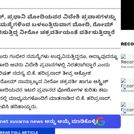
ಸಾದ್, ಪ್ರಧಾನಿ ಮೋದಿಯವರ ವಿದೇಶಿ ಪ್ರವಾಸಗಳನ್ನು
ವು ಸಮಸ್ಯೆಗಳಿಂದ ಬಳಲುತ್ತಿರುವಾಗ ಮೋದಿ, ರೋಮ್
್ತಿದ್ದ ನೀರೋ ಚಕ್ರವರ್ತಿಯಂತೆ ವರ್ತಿಸುತ್ತಿದ್ದಾರೆ
RECO
ೊಂದು ಗಂಭೀರ ಸಮಸ್ಯೆಗಳು ಉದ್ಭವಿಸುತ್ತಿದ್ದರೂ, ಅದ್ಯಾವುದನ್ನೂ
 ಮೋದಿ ಅವರು ವಿದೇಶಿ ಪ್ರವಾಸಗಳಲ್ಲಿ ನಿರತರಾಗಿದ್ದಾರೆ ಎಂದು
ಷತ್ ಸದಸ್ಯ ಬಿ.ಕೆ. ಹರಿಪ್ರಸಾದ್ ತೀವ್ರ ಆಕ್ರೋಶ
 ರೋಮ್ ಸಾಮ್ರಾಜ್ಯದ ನೀರೋ ಚಕ್ರವರ್ತಿ ಹಾಗೂ ಆಸ್ಟ್ರಿಚ್
ಅವರು, ಮೋದಿಯವರ ಇಟಲಿ ಪ್ರವಾಸದ ಫೋಟೋಗಳ ಕುರಿತು ಕಟು
ಳೂರಿನಲ್ಲಿ ಮಾಧ್ಯಮಗಳೊಂದಿಗೆ ಮಾತನಾಡಿದ ಬಿ.ಕೆ. ಹರಿಪ್ರಸಾದ್,
ೇಖಿಸಿ ಹರಿಹಾಯ್ದರು.
anet suvarna news ಅನ್ನು ಆಯ್ಕೆ ಮಾಡಿಕೊಳ್ಳಿ
READ FULL ARTICLE