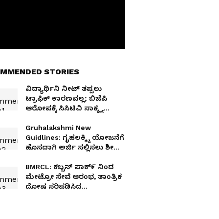
MMENDED STORIES
ವಿದ್ಯಾರ್ಥಿನಿ ನೀಟ್‌ ತಪ್ಪಲು
ಟ್ರಾಫಿಕ್‌ ಕಾರಣವಲ್ಲ; ಬಿಜೆಪಿ
ಆರೋಪಕ್ಕೆ ಸಿಸಿಟಿವಿ ಸಾಕ್ಶ್ಯ
ನೀಡಿದ ಪ್ರಿಯಾಂಕ್ ಖರ್ಗೆ!
Gruhalakshmi New
Guidlines: ಗೃಹಲಕ್ಶ್ಮಿ ಯೋಜನೆಗೆ
ಹೊಸದಾಗಿ ಅರ್ಜಿ ಸಲ್ಲಿಸಲು ಶೀಘ್ರ
ಆಹ್ವಾನ; ಇವೆಲ್ಲ ದಾಖಲೆಗಳು ರೆಡಿ
ಮಾಡ್ಕೊಳ್ಳಿ!
BMRCL: ಕಬ್ಬನ್ ಪಾಕ್೯ ನಿಂದ
ಮೇಟ್ರೋ ಸೇವೆ ಆರಂಭ, ತಾಂತ್ರಿಕ
ದೋಷ ಸರಿಪಡಿಸಿದ
ಬಿಎಂಆರ್‌ಸಿಎಲ್