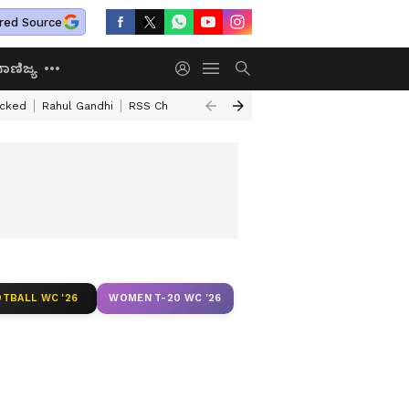
red Source
ಾಣಿಜ್ಯ
acked
Rahul Gandhi
RSS Chief Mohan Bhagawat
Basavaraj Horatti
B
TBALL WC '26
WOMEN T-20 WC '26