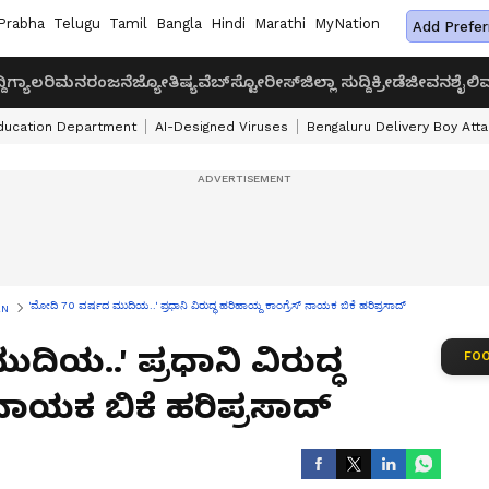
Prabha
Telugu
Tamil
Bangla
Hindi
Marathi
MyNation
Add Prefer
ದಿ
ಗ್ಯಾಲರಿ
ಮನರಂಜನೆ
ಜ್ಯೋತಿಷ್ಯ
ವೆಬ್‌ಸ್ಟೋರೀಸ್
ಜಿಲ್ಲಾ ಸುದ್ದಿ
ಕ್ರೀಡೆ
ಜೀವನಶೈಲಿ
ವ
ducation Department
AI-Designed Viruses
Bengaluru Delivery Boy Att
'ಮೋದಿ 70 ವರ್ಷದ ಮುದಿಯ..' ಪ್ರಧಾನಿ ವಿರುದ್ಧ ಹರಿಹಾಯ್ದ ಕಾಂಗ್ರೆಸ್‌ ನಾಯಕ ಬಿಕೆ ಹರಿಪ್ರಸಾದ್‌
AN
ಿಯ..' ಪ್ರಧಾನಿ ವಿರುದ್ಧ
FOO
 ನಾಯಕ ಬಿಕೆ ಹರಿಪ್ರಸಾದ್‌