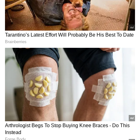
Related Articles
ಬೆಂಗಳೂರು ಟ್ರಾಫಿಕ್‌ನಲ್ಲಿ 2 ಗಂಟೆ ಸಿಲುಕಿದ ಉದ್ಯಮಿ,
ಪರಿಹಾರಕ್ಕೆ 1 ಕೋಟಿ ರೂ ಪ್ರಾಜೆಕ್ಟ್ ಘೋಷಣೆ
DOWNLOAD APP
ಬಾಹ್ಯಾಕಾಶದಲ್ಲಿ ಶುಭಾಂಶುರ ಬೆಂಗಳೂರಿನ ನೀರು ಕರಡಿ
ಪ್ರಯೋಗ ಯಶಸ್ವಿ