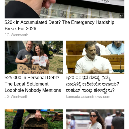
ಅಗತ್ಯ ಕ್ರಮ ಕೈಗೊಳ್ಳುವುದು ಎಂದು ಪ್ರತಿಕ್ರಿಯಿಸಿದೆ.
ಹಾಗೆಯೇ ಅನೇಕರು ತಮಗಾದ ಅನುಭವನ್ನು
ಹಂಚಿಕೊಂಡಿದ್ದಾರೆ. ಮೆಜೆಸ್ಟಿಕ್ ಬಸ್ ನಿಲ್ದಾಣದಲ್ಲಿ ನನಗೂ
ಇದೇ ಆಯಿತು. ಅವರು 500 ಚಿಲ್ಲರೆ ಹಣ ಕೊಡುವುದಾಗಿ
ಹೇಳಿ ನೋಟನ್ನು ಬಾಯಿಗೆ ತುರುಕಿಕೊಂಡರು, ಎರಡನೇ
ಯೋಚನೆ ಮಾಡದೆ, ನಾನು ಅವನಿಗೆ ಬಾರಿಸಿ ಅವನು ನನಗೆ
ಹಣ ವಾಪಸ್ ಕೊಡುವಂತೆ ಮಾಡಿದೆ. ಆಗ ನಾನು ತಿಂಗಳಿಗೆ
ಕೇವಲ 15 ಸಾವಿರ ಸಂಪಾದಿಸುತ್ತಿದ್ದೆ ಎಂದು ಒಬ್ಬರು
ತಮಗಾದ ಅನುಭವ ಹೇಳಿಕೊಂಡಿದ್ದಾರೆ. ಇಂತಹವರಿಗೆಲ್ಲಾ
ಪೆಪ್ಪರ್ ಸ್ಪ್ರೇ ಬೆಸ್ಟ್ ಮದ್ದು ಎಂದು ಒಬ್ಬರು ಕಾಮೆಂಟ್
ಮಾಡಿದ್ದಾರೆ.
ಮತ್ತೊಬ್ಬರು ಕಬ್ಬನ್ ಪಾರ್ಕ್‌ನಲ್ಲಿ ನನಗೆ ಇದೇ ರೀತಿಯ
ಅನುಭವ ಆಗಿದೆ ಎಂದು ಹೇಳಿಕೊಂಡಿದ್ದಾರೆ.