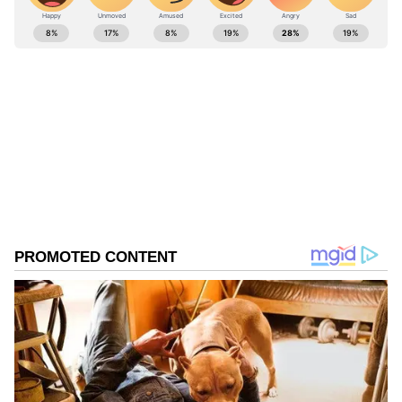
ಹಣಕ್ಕಾಗಿ ಬೇಡಿಕೆ ಇಟ್ಟರು.
ABOUT THE AUTHOR
Anusha Kb
AK
Anusha KB ಸುದ್ದಿಲೋಕದಲ್ಲಿ 13 ವರ್ಷಗಳ ಅನುಭವ, ರಾಜಕೀಯ,
ಸಿನಿಮಾ, ದೇಶ, ವಿದೇಶ ಸುದ್ದಿಗಳಲ್ಲಿ ಆಸಕ್ತಿ. ಸುವರ್ಣ
ಡಿಜಿಟಲ್‌ನಲ್ಲೀಗ ಸೀನಿಯರ್ ಸಬ್ ಎಡಿಟರ್.
ಬೆಂಗಳೂರು
Published :
Jul 18 2025, 10:09 AM IST