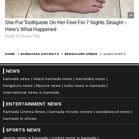
HOME
KARNATAKA DISTRICTS
BENGALURU URBAN
ಇಂಥವರ ಕಂಡರೆ ಎಚ್ಚರ: ಬೆಂಗಳೂರಿನ ಇಂದಿರಾನಗರದಲ್ಲಿ ನಡೆದ ಕರಾಳ ಅನುಭವ ಹಂಚಿಕೊಂಡ ಯುವತಿ
NEWS
kannada news
latest kannada news
karnataka news
bengaluru news
Mysore news
india news in kannada
international news in kannada
ENTERTAINMENT NEWS
Kannada Cinema News
kannada movies review
sandalwood news
kannada tv shows
SPORTS NEWS
sports news in kannada
cricket news in kannada