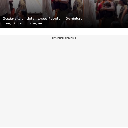
Beggars with Idols Harass People in Bengaluru
Image Credit:
instagram