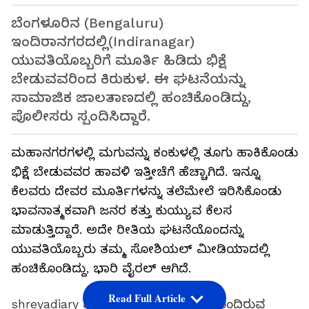
ಬೆಂಗಳೂರಿನ (Bengaluru)
ಇಂದಿರಾನಗರದಲ್ಲಿ(Indiranagar)
ಯುವತಿಯೊಬ್ಬರಿಗೆ ಮೂರ್ತಿ ಹಿಡಿದು ಭಿಕ್ಷೆ
ಬೇಡುವವರಿಂದ ಕಿರುಕುಳ. ಈ ಘಟನೆಯನ್ನು
ಸಾಮಾಜಿಕ ಜಾಲತಾಣದಲ್ಲಿ ಹಂಚಿಕೊಂಡಿದ್ದು,
ಪೊಲೀಸರು ಸ್ಪಂದಿಸಿದ್ದಾರೆ.
ಮಹಾನಗರಗಳಲ್ಲಿ ಮಗುವನ್ನು ಕಂಕುಳಲ್ಲಿ ತೂಗು ಹಾಕಿಕೊಂಡು
ಭಿಕ್ಷೆ ಬೇಡುವವರ ಹಾವಳಿ ಇತ್ತೀಚೆಗೆ ಹೆಚ್ಚಾಗಿದೆ. ಇನ್ನೂ
ಕೆಲವರು ದೇವರ ಮೂರ್ತಿಗಳನ್ನು ತಲೆಮೇಲೆ ಇರಿಸಿಕೊಂಡು
ಭಾವನಾತ್ಮಕವಾಗಿ ಜನರ ಕತ್ತು ಕುಯ್ಯುವ ಕೆಲಸ
ಮಾಡುತ್ತಿದ್ದಾರೆ. ಅದೇ ರೀತಿಯ ಘಟನೆಯೊಂದನ್ನು
ಯುವತಿಯೊಬ್ಬರು ತಮ್ಮ ಸೋಶಿಯಲ್ ಮೀಡಿಯಾದಲ್ಲಿ
ಹಂಚಿಕೊಂಡಿದ್ದು, ಭಾರಿ ವೈರಲ್ ಆಗಿದೆ.
Read Full Article
shreyadiary ಎಂಬ ಇನ್ಸ್ಟಾಖಾತೆಯನ್ನು ಹೊಂದಿರುವ