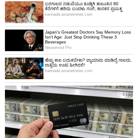
ಇದು ಹಣದ ಬಗ್ಗೆ ಅಲ್ಲ, ಆದರೆ ಅವರು ನೀಡುವ ಕಿರುಕುಳ
ಅವವರು ಹಾಕುವ ಶಾಪದಿಂದ ನಿಮಗಾಗುವ ಭಯ,
ಅಸಹಾಯಕತೆ ಮತ್ತು ಭಾವನಾತ್ಮಕ ಆಘಾತದ ಬಗ್ಗೆ. ಈ
ರೀತಿಯ ಬೆದರಿಕೆ ಹಗಲು ಹೊತ್ತಿನಲ್ಲಿ, ಸಾರ್ವಜನಿಕ ರಸ್ತೆಗಳಲ್ಲಿ
ಮತ್ತು ಬಹುಶಃ ಬೆಂಗಳೂರಿನ ಹಲವಾರು ಭಾಗಗಳಲ್ಲಿ
ನಡೆಯುತ್ತಿದೆ ಎಂದು ಯೋಚಿಸುವುದ್ದಕ್ಕೆ ಭಯ ಆಗ್ತಿದೆ. ನಾವು
ಇದನ್ನು ಜಾಗೃತಿ ಮೂಡಿಸಲು ಹಾಕಿದ್ದು, ಬೆಂಗಳೂರು
ಪೊಲೀಸರು ಇದನ್ನು ಗಂಭೀರವಾಗಿ ಪರಿಗಣಿಸುವಂತೆ
ಒತ್ತಾಯಿಸಲು ಹಂಚಿಕೊಳ್ಳುತ್ತಿದ್ದೇವೆ. ನಮಗಾದ ಅನುಭವ
ಬೇರೆ ಯಾರಿಗೂ ಆಗದಿರಲಿ, ದಯವಿಟ್ಟು ಜಾಗರೂಕರಾಗಿರಿ
ಮತ್ತು ಇಂತಹ ಕಿರುಕುಳದ ವಿರುದ್ಧ ಒಟ್ಟಾಗಿ ನಿಲ್ಲೋಣ ಎಂದು
ಅವರು ಪೋಸ್ಟ್ ಮಾಡಿದ್ದಾರೆ.
ಈ ಪೋಸ್ಟ್‌ಗೆ ಬೆಂಗಳೂರು ಪೊಲೀಸರು ಸ್ಪಂದಿಸಿದ್ದು, ಇಂತಹ
ಸಂದರ್ಭಗಳಲ್ಲಿ 112 ಕ್ಕೆ ಕರೆ ಮಾಡಿ ವಿಚಾರ ತಿಳಿಸಿ, ನಮ್ಮ
ತಂಡ ಸ್ಥಳಕ್ಕೆ ಹೊಯ್ಸಳ ವಾಹನವನ್ನು ಕಳುಹಿಸುತ್ತದೆ. ಹಾಗೂ