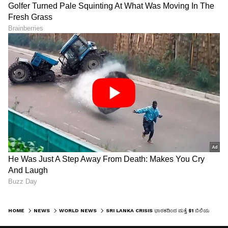
HOME
NEWS
WORLD NEWS
SRI LANKA CRISIS ಭಾರತದಿಂದ ಮತ್ತೆ $1 ಬಿಲಿಯನ್ ನೆರವು ಕೇಳಿದ ಶ್ರೀಲಂಕಾ!