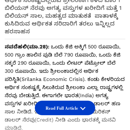
ಆರ್ಥಿಕ ಸಂಕಷ್ಟದಲ್ಲಿರುವ ಶ್ರೀಲಂಕಾಗೆ ಕಳೆದ ವಾರ 1
ಬಿಲಿಯನ್ ನೆರವು ಅಗತ್ಯ ವಸ್ತುಗಳ ಖರೀದಿಗೆ ಮತ್ತೆ 1
ಬಿಲಿಯನ್ ಸಾಲ, ಮಹತ್ವದ ಮಾತುಕತೆ ಪಾತಾಳಕ್ಕೆ
ಕುಸಿದಿರುವ ಆರ್ಥಿಕತ ಸರಿದಾರಿಗೆ ತರಲು ಇನ್ನಿಲ್ಲದ
ಹರಸಾಹಸ
ನವದೆಹಲಿ(ಮಾ.28):
ಒಂದು ಕೆಜಿ ಅಕ್ಕಿಗೆ 500 ರೂಪಾಯಿ,
500 ಗ್ರಾಂ ಹಾಲಿನ ಪುಡಿ ಬೆಲೆ 790 ರೂಪಾಯಿ, ಒಂದು ಕೆಜಿ
ಸಕ್ಕರೆ 290 ರೂಪಾಯಿ, ಒಂದು ಲೀಟರ್ ಪೆಟ್ರೋಲ್ ಬೆಲೆ
300 ರೂಪಾಯಿ. ಇದು ಶ್ರೀಲಂಕಾದಲ್ಲಿನ ಆರ್ಥಿಕ
ಪರಿಸ್ಥಿತಿ(Srilanka Economic Crisis). ಕಂಡು ಕೇಳರಿಯದ
ಆರ್ಥಿಕ ಸಂಕಷ್ಟಕ್ಕೆ ಸಿಲುಕಿರುವ ಶ್ರೀಲಂಕಾ ಎಲ್ಲಾ ರಾಷ್ಟ್ರಗಳಲ್ಲಿ
ನೆರವು ಬೇಡುತ್ತಿದೆ. ಈಗಾಗಲೇ ಭಾರತ(India) ಅಗತ್ಯ
ವಸ್ತುಗಳ ಖರೀದಿಗೆ 1 ಬಿಲಿಯನ್ ಅಮೆರಿಕನ್ ಡಾಲರ್ ಹಣ
Read Full Article
ಸಾಲ ನೀಡಿದೆ. ಇದೀಗ ಮತ್ತೆ 1 ಬಿಲಿಯನ್ ಅಮೆರಿಕನ್
ಡಾಲರ್ ನೆರವು(Credit) ನೀಡಿ ಎಂದು ಭಾರತಕ್ಕೆ ಮನವಿ
ಮಾಡಿದೆ.