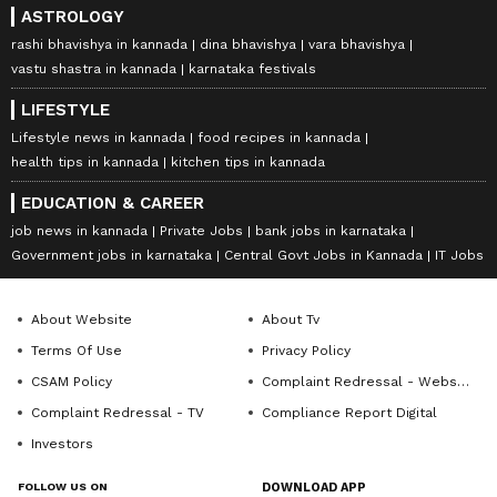
ASTROLOGY
rashi bhavishya in kannada
dina bhavishya
vara bhavishya
vastu shastra in kannada
karnataka festivals
LIFESTYLE
Lifestyle news in kannada
food recipes in kannada
health tips in kannada
kitchen tips in kannada
EDUCATION & CAREER
job news in kannada
Private Jobs
bank jobs in karnataka
Government jobs in karnataka
Central Govt Jobs in Kannada
IT Jobs
About Website
About Tv
Terms Of Use
Privacy Policy
CSAM Policy
Complaint Redressal - Website
Complaint Redressal - TV
Compliance Report Digital
Investors
FOLLOW US ON
DOWNLOAD APP