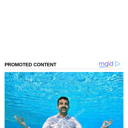
SN
ಶ್ರೀಲಂಕಾ
ಭಾರತ
ಆಹಾರ