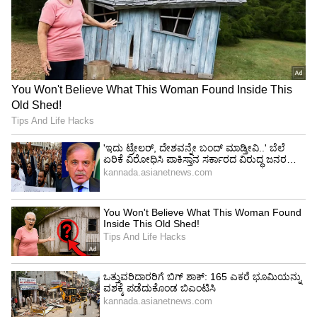
ತೈಲ ಖರೀದಿಗಾಗಿ ಸರದಿ ಸಾಲಿನಲ್ಲಿ ನಿಂತ ಇಬ್ಬರು ಸಾವನ್ನಪಿದ
ಘಟನೆಯೂ ಶ್ರೀಲಂಕಾದಲ್ಲಿ ನಡೆದಿದೆ. ಲಂಕಾ ಪರಿಸ್ಥಿತ
ಘನಘೋರವಾಗಿದೆ.