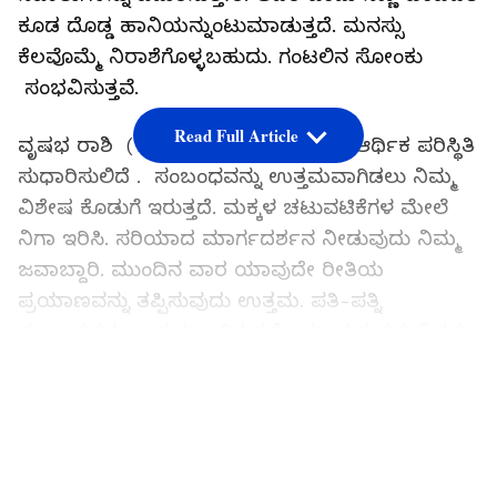
ಕೂಡ ದೊಡ್ಡ ಹಾನಿಯನ್ನುಂಟುಮಾಡುತ್ತದೆ. ಮನಸ್ಸು
ಕೆಲವೊಮ್ಮೆ ನಿರಾಶೆಗೊಳ್ಳಬಹುದು. ಗಂಟಲಿನ ಸೋಂಕು
ಸಂಭವಿಸುತ್ತವೆ.
Read Full Article
ವೃಷಭ ರಾಶಿ (Taurus): ಮುಂದಿನ ವಾರ ಆರ್ಥಿಕ ಪರಿಸ್ಥಿತಿ
ಸುಧಾರಿಸುಲಿದೆ . ಸಂಬಂಧವನ್ನು ಉತ್ತಮವಾಗಿಡಲು ನಿಮ್ಮ
ವಿಶೇಷ ಕೊಡುಗೆ ಇರುತ್ತದೆ. ಮಕ್ಕಳ ಚಟುವಟಿಕೆಗಳ ಮೇಲೆ
ನಿಗಾ ಇರಿಸಿ. ಸರಿಯಾದ ಮಾರ್ಗದರ್ಶನ ನೀಡುವುದು ನಿಮ್ಮ
ಜವಾಬ್ದಾರಿ. ಮುಂದಿನ ವಾರ ಯಾವುದೇ ರೀತಿಯ
ಪ್ರಯಾಣವನ್ನು ತಪ್ಪಿಸುವುದು ಉತ್ತಮ. ಪತಿ-ಪತ್ನಿ
ಸಂಬಂಧವನ್ನು ಉತ್ತಮವಾಗಿರುತ್ತದೆ. ಮೂತ್ರದ ಸಮಸ್ಯೆಗಳು
ಕಾಣುತ್ತದೆ.
LATEST VIDEOS
ಮಿಥುನ ರಾಶಿ (Gemini) : ಮುಂದಿನ ವಾರ ಮನೆಗೆ
ಅತಿಥಿಗಳು ಬರಬಹುದು. ಯಾರಾದರನ್ನು ಟೀಕಿಸಬೇಡಿ .