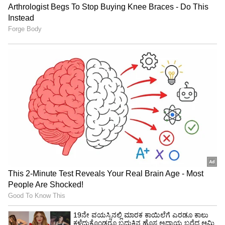
ವೃಶ್ಚಿಕ ರಾಶಿ (Scorpio) : ಮುಂದಿನ ವಾರ ಧಾರ್ಮಿಕ
ಮತ್ತು ಆಧ್ಯಾತ್ಮಿಕ ಕೆಲಸಗಳಲ್ಲಿ ಆಸಕ್ತಿ ಹೆಚ್ಚಾಗುತ್ತದೆ . ನಿಮ್ಮ
ಕುಟುಂಬ ಸದಸ್ಯರೊಂದಿಗೆ ಚೈತನ್ಯವನ್ನು ಅನುಭವಿಸಿ ಮತ್ತು
ಸಮಯ ಕಳೆಯಿರಿ. ನಿಮ್ಮ ಮಾತು ಮತ್ತು ಕೋಪವನ್ನು ಸಹ
ನಿಯಂತ್ರಿಸಿ. ನೀವು ಕೆಲವು ಅದ್ಭುತ ಯಶಸ್ಸನ್ನು
ಪಡೆಯಬಹುದು. ದಾಂಪತ್ಯದಲ್ಲಿ ಸ್ವಲ್ಪ ಒತ್ತಡ
ಉಂಟಾಗಬಹುದು.ಎಚ್ಚರಿಕೆಯಿಂದ ಚಾಲನೆ ಮಾಡಿ ಗಾಯ
ಸಂಭವಿಸಬಹುದು.
ಧನು ರಾಶಿ (Sagittarius): ಮುಂದಿನ ವಾರ ಲಾಭದಾಯಕ
ದಿನ . ಸಮಯವು ಸಂತೋಷದಿಂದ ಹಾದುಹೋಗುತ್ತದೆ
ಇತರರ ದೃಷ್ಟಿಯಲ್ಲಿ, ನಿಮ್ಮ ಅನಿಸಿಕೆ ಸುಧಾರಿಸುತ್ತದೆ ಮತ್ತು
ಸಂಬಂಧಗಳು ಬಲವಾಗಿ ಬೆಳೆಯುತ್ತದೆ. ನಿಮ್ಮ ಕೋಪವನ್ನು
ನಿಯಂತ್ರಿಸಿ . ನಿಮ್ಮ ನಿದ್ರೆಯ ಮೇಲೆ ಪರಿಣಾಮ ಬೀರುತ್ತದೆ.
ಮುಂದಿನ ವಾರ ಕೆಲವು ವ್ಯಾಪಾರ ಪ್ರವಾಸಗಳನ್ನು