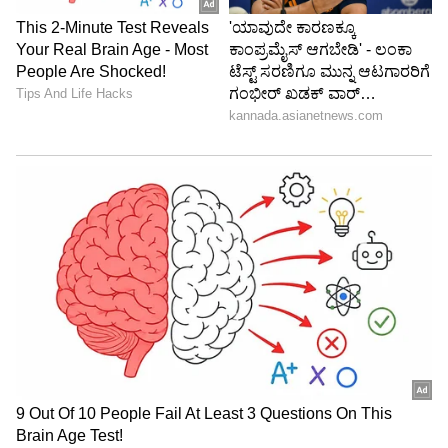
ಭಾಗವಹಿಸುವಿರಿ. ಒಡಹುಟ್ಟಿದವರೊಂದಿಗಿನ ಸಂಬಂಧಗಳು
ಸ್ವಲ್ಪ ಹದಗೆಡಬಹುದು. ಆದರೆ ನಿಮ್ಮ ಮಾತು ಮತ್ತು
ಕೋಪವನ್ನು ನಿಯಂತ್ರಿಸಿ . ಸಹೋದ್ಯೋಗಿಗಳ ಸಹಕಾರವನ್ನು
ಕಾಣಬಹುದು. ದಾಂಪತ್ಯದಲ್ಲಿ ನಿರಂತರ ಒತ್ತಡ
ಉಂಟಾಗಬಹುದು.
ಮೀನ ರಾಶಿ (Pisces): ಓದುತ್ತಿರುವವರಿಗೆ ಮುಂದಿನ ವಾರ
ಯಶಸ್ವಿ ಸಮಯ . ಆದ್ದರಿಂದ ಗಮನದಲ್ಲಿರಿ. ನಿಮ್ಮ
ವ್ಯಕ್ತಿತ್ವದಲ್ಲಿ ಆಶ್ಚರ್ಯಕರ ಬದಲಾವಣೆ ಉಂಟಾಗುತ್ತದೆ.
ಮನೆಯಲ್ಲಿ ಮಾತನಾಡುವುದು ಸಂಘರ್ಷದ ಸ್ಥಿತಿಗೆ
ಕಾರಣವಾಗಬಹುದು. ಕೆಲವೊಮ್ಮೆ ನಿಮ್ಮ ಹಠಮಾರಿ
ಸ್ವಭಾವವು ಇತರರಿಗೆ ತೊಂದರೆ ಉಂಟುಮಾಡಬಹುದು.
ಆದ್ದರಿಂದ ಸ್ವಲ್ಪ ನಮ್ಯತೆಯನ್ನು ಕಾಪಾಡಿಕೊಳ್ಳಿ ಸಂಗಾತಿಯ
ಆರೋಗ್ಯದ ಬಗ್ಗೆ ಒತ್ತಡ ಇರಬಹುದು. ವ್ಯಾಯಾಮದಲ್ಲಿ
ನಿರ್ಲಕ್ಷ್ಯ ಮಾಡಬೇಡಿ.