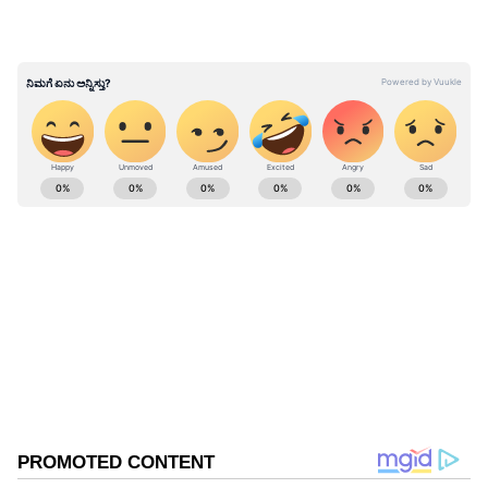
ಹಣಕಾಸಿನ ವಿಷಯಗಳಲ್ಲಿ ಎಚ್ಚರಿಕೆಯನ್ನು ಕಾಪಾಡಿಕೊಳ್ಳಿ.
ಪತಿ-ಪತ್ನಿ ಸಂಬಂಧ ಸಿಹಿಯಾಗಿರುತ್ತದೆ. ರಕ್ತದೊತ್ತಡದ
ಸಮಸ್ಯೆ ಇರುವವರು ಸಂಪೂರ್ಣ ಕಾಳಜಿ ವಹಿಸಬೇಕು.
ABOUT THE AUTHOR
Chirag Daruwalla
CD
ವಾರದ ಭವಿಷ್ಯ
ಜ್ಯೋತಿಷ್ಯ
ರಾಶಿ