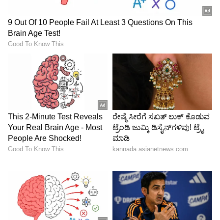
ನಿಮ್ಮೊಂದಿಗೆ ಸಹಕರಿಸುತ್ತಿದೆ. ವಿಶೇಷ ವ್ಯಕ್ತಿಗಳನ್ನು
ಸಂದರ್ಶಿಸಬಹುದು. ಎಲ್ಲಾ ಅಡೆತಡೆಗಳನ್ನು ನಿವಾರಿಸುವ
ಮೂಲಕ ನೀವು ಮುನ್ನಡೆಯಬಹುದು. ಕೆಲವೊಮ್ಮೆ ಅತಿಯಾಗಿ
ಯೋಚಿಸುವುದು ಯಶಸ್ಸಿಗೆ ಕಾರಣವಾಗಬಹುದು .
ಸ್ಥಗಿತಗೊಂಡಿರುವ ಸರ್ಕಾರಿ ಕಾರ್ಯಗಳನ್ನು ಪೂರ್ಣಗೊಳಿಸಲು
ಹೆಚ್ಚು ಶ್ರಮಿಸಬೇಕಾಗುತ್ತದೆ. ಜೊತೆಗೆ ಒತ್ತಡ ಇರುತ್ತದೆ.
ವ್ಯಾಪಾರದಲ್ಲಿ ಹೊಸ ಸಂಪರ್ಕಗಳು
ಲಾಭದಾಯಕವಾಗಬಹುದು. ಯಾವುದೇ ವಿಚಾರದಲ್ಲಿ ನಿಮ್ಮ
ಸಂಗಾತಿಯಿಂದ ಸಲಹೆ. ಪರಿಸರ ಬದಲಾವಣೆಯಿಂದಾಗಿ
ಅಲರ್ಜಿಗಳು ಅಥವಾ ಸೋಂಕುಗಳು ಸಂಭವಿಸಬಹುದು.
ಕುಂಭ ರಾಶಿ (Aquarius): ಮುಂದಿನ ವಾರ ನಿಮ್ಮ ಕುಟುಂಬ
ಮತ್ತು ವ್ಯವಹಾರದ ಜವಾಬ್ದಾರಿಗಳನ್ನು ನೀವು ಸರಿಯಾಗಿ
ನಿಭಾಯಿಸಬಹುದು ಖ್ಯಾತಿ ಮತ್ತು ಗೌರವವನ್ನು
ಹೆಚ್ಚಿಸಬಹುದು. ಸಾಮಾಜಿಕ ಚಟುವಟಿಕೆಗಳಲ್ಲಿ