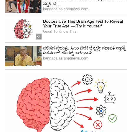
ಪೂರ್ಣಗೊಳಿಸಬಹುದು. ಮಹಿಳೆಯರು ತಮ್ಮ ಸ್ವಂತ
ಆರೋಗ್ಯದ ಬಗ್ಗೆ ಕಾಳಜಿ ವಹಿಸಬೇಕು.
ಮಕರ ರಾಶಿ (Capricorn) : ಮುಂದಿನ ವಾರ ಡೆಸ್ಟಿನಿ