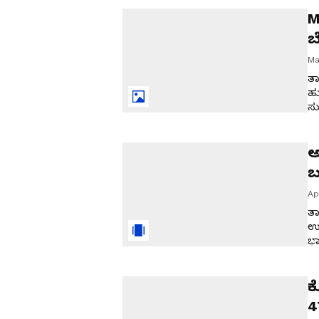
ಅವ
M
ಬೆ
ಸ
Ma
ತಾ
ಹು
ಸು
ಗ್
ಡೀ
ಅ
ಬ
Ap
ತಾ
ಉತ
ಭಾ
ದಿ
ನೀ
ಕ
4