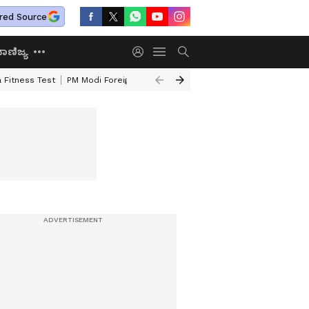
red Source
ಾಣಿಜ್ಯ
 Fitness Test
PM Modi Foreign Travel Expenditure
Valmiki Corporatio