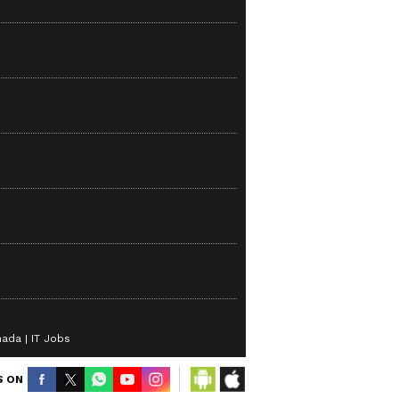
nada
IT Jobs
S ON