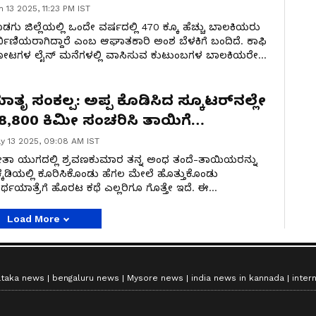
n 13 2025, 11:23 PM IST
ಡಗು ಜಿಲ್ಲೆಯಲ್ಲಿ ಒಂದೇ ವರ್ಷದಲ್ಲಿ 470 ಕ್ಕೂ ಹೆಚ್ಚು ಬಾಲಕಿಯರು
್ಭಿಣಿಯರಾಗಿದ್ದಾರೆ ಎಂಬ ಆಘಾತಕಾರಿ ಅಂಶ ಬೆಳಕಿಗೆ ಬಂದಿದೆ. ಕಾಫಿ
ೋಟಗಳ ಲೈನ್ ಮನೆಗಳಲ್ಲಿ ವಾಸಿಸುವ ಕುಟುಂಬಗಳ ಬಾಲಕಿಯರೇ
ಚ್ಚಿನ ಸಂಖ್ಯೆಯಲ್ಲಿ ಗರ್ಭಿಣಿಯರಾಗಿದ್ದು, ವ್ಯವಸ್ಥೆಯ ದುರ್ಬಲ್ಯಕ್ಕೆ ಹಿಡಿದ
ಗನ್ನಡಿಯಾಗಿದೆ.
 ಸಂಕಲ್ಪ: ಅಪ್ಪ ಕೊಡಿಸಿದ ಸ್ಕೂಟರ್‌ನಲ್ಲೇ
8,800 ಕಿಮೀ ಸಂಚರಿಸಿ ತಾಯಿಗೆ
ೀರ್ಥಯಾತ್ರೆ ಮಾಡಿಸಿದ ಮಗ!
y 13 2025, 09:08 AM IST
ರೇತಾ ಯುಗದಲ್ಲಿ ಶ್ರವಣಕುಮಾರ ತನ್ನ ಅಂಧ ತಂದೆ-ತಾಯಿಯರನ್ನು
್ಕಡಿಯಲ್ಲಿ ಕೂರಿಸಿಕೊಂಡು ಹೆಗಲ ಮೇಲೆ ಹೊತ್ತುಕೊಂಡು
ರ್ಥಯಾತ್ರೆಗೆ ಹೊರಟ ಕಥೆ ಎಲ್ಲರಿಗೂ ಗೊತ್ತೇ ಇದೆ. ಈ
ಿಯುಗದಲ್ಲಿಯೂ ಕೈತುಂಬ ಸಂಬಳ ಬರುತ್ತಿದ್ದ ಕೆಲಸವನ್ನು ಬಿಟ್ಟು
ತೃ ಸಂಕಲ್ಪ ಯಾತ್ರೆ ಕೈಗೊಂಡು ತಂದೆ ಕೊಡಿಸಿದ್ದ ಸ್ಕೂಟರ್
Load More
ಲೆಯೇ ತನ್ನ ತಾಯಿಯನ್ನು ಕೂರಿಸಿಕೊಂಡು ತೀರ್ಥಯಾತ್ರೆ
ಡಿಸುತ್ತಿರುವ ಮೈಸೂರಿನ ಕೃಷ್ಣಕುಮಾರ್ ತಾಯಂದಿರ ದಿನವಾದ
ನುವಾರ ಕೆಜಿಎಫ್ ನಗರಕ್ಕೆ ಆಗಮಿಸಿದರು.
ataka news
bengaluru news
Mysore news
india news in kannada
inter