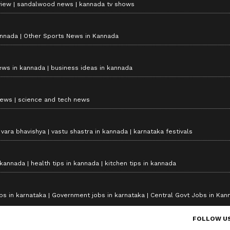
view
sandalwood news
kannada tv shows
annada
Other Sports News in Kannada
ews in kannada
business ideas in kannada
news
science and tech news
vara bhavishya
vastu shastra in kannada
karnataka festivals
 kannada
health tips in kannada
kitchen tips in kannada
bs in karnataka
Government jobs in karnataka
Central Govt Jobs in Kan
FOLLOW U