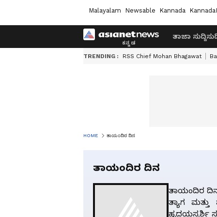
Malayalam
Newsable
Kannada
Kannada
ತಾಜಾ ಸುದ್ದಿ
ಸುದ್
TRENDING :
RSS Chief Mohan Bhagawat
Ba
HOME
ತಾಯಂದಿರ ದಿನ
ತಾಯಂದಿರ ದಿನ
ತಾಯಂದಿರ ದಿನವ
ತ್ಯಾಗ ಮತ್ತು 
ಹೃದಯಸ್ಪರ್ಶಿ 