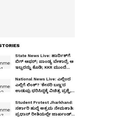
STORIES
State News Live: ಹಾರ್ದಿಕ್‌ಗೆ
ಬಿಗ್‌ ಆಫರ್; ಪಾಂಡ್ಯ ಬೇಕಾದ್ರೆ ಆ
ಇಬ್ಬರನ್ನು ಕೊಡಿ; KKR ಮುಂದೆ
ಅತಿದೊಡ್ಡ ಕಂಡೀಷನ್ ಇಟ್ಟ
ಮುಂಬೈ ಇಂಡಿಯನ್ಸ್!
National News Live: ಎಲ್ಲಿಂದ
ಎಲ್ಲಿಗೆ ಲಿಂಕ್? 'ಕೇಸರಿ ಬಣ್ಣ'ದ
ಉಡುಪು ಧರಿಸಿದ್ದಕ್ಕೆ ವಿಚಿತ್ರ ಪ್ರಶ್ನೆ,
'ಕಣ್ಸನ್ನೆ' ಬೆಡಗಿಯ ಸಖತ್ ರಿಪ್ಲೈ
ವೈರಲ್!
Student Protest Jharkhand:
ಸರ್ಕಾರಿ ಹುದ್ದೆ ಅಕ್ರಮ ನೇಮಕಾತಿ:
ಪ್ರಧಾನ್‌ ರೀತಿಯಲ್ಲೇ ಜಾರ್ಖಂಡ್
ಸಿಎಂ ರಾಜೀನಾಮೆಗೆ ಪಟ್ಟು!!