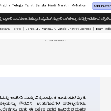
Prabha
Telugu
Tamil
Bangla
Hindi
Marathi
MyNation
Add Prefer
ದಿ
ಗ್ಯಾಲರಿ
ಮನರಂಜನೆ
ಜ್ಯೋತಿಷ್ಯ
ವೆಬ್‌ಸ್ಟೋರೀಸ್
ಜಿಲ್ಲಾ ಸುದ್ದಿ
ಕ್ರೀಡೆ
ಜೀವನಶೈಲಿ
ವ
savaraj Horatti
Bengaluru-Mangaluru Vande Bhatrat Express
Team India
ನ್ನು ಆಚರಿಸಿ ಮತ್ತು ವಿಶ್ವದಾದ್ಯಂತ ತಾಯಂದಿರ ಪ್ರೀತಿ,
ಶಕ್ತಿಯನ್ನು ಗೌರವಿಸಿ. ಉಡುಗೊರೆಗಳ ಪರಿಕಲ್ಪನೆಗಳು,
ಸಂದೇಶಗಳು ಮತ್ತು ಈ ವಿಶೇಷ ದಿನದ ಹಿಂದಿರುವ ಮಹತ್ವ