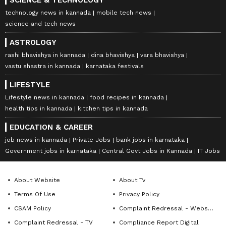
technology news in kannada
mobile tech news
science and tech news
ASTROLOGY
rashi bhavishya in kannada
dina bhavishya
vara bhavishya
vastu shastra in kannada
karnataka festivals
LIFESTYLE
Lifestyle news in kannada
food recipes in kannada
health tips in kannada
kitchen tips in kannada
EDUCATION & CAREER
job news in kannada
Private Jobs
bank jobs in karnataka
Government jobs in karnataka
Central Govt Jobs in Kannada
IT Jobs
About Website
About Tv
Terms Of Use
Privacy Policy
CSAM Policy
Complaint Redressal - Website
Complaint Redressal - TV
Compliance Report Digital