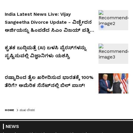
ಪೊಲೀಸರ ಮೇಲೆಯೇ ಚಾಕು ಇರಿತ!
India Latest News Live: Vijay
Sangeetha Divorce Update - ವಿಚ್ಛೇದನ
ಅರ್ಜಿಯನ್ನು ಹಿಂಪಡೆದ ಸಿಎಂ ವಿಜಯ್ ಪತ್ನಿ
ಸಂಗೀತ, ಮುಂದೇನು? ತ್ರಿಶಾ ಜೊತೆಗಿನ
ರಿಲೇಷನ್ ನಿಜನಾ?
ಕೃತಕ ಬುದ್ಧಿಮತ್ತೆ (AI) ಬಳಸಿ ವೈರಸ್‌ಗಳನ್ನು
ಸೃಷ್ಟಿಸುವಲ್ಲಿ ವಿಜ್ಞಾನಿಗಳು ಯಶಸ್ವಿ
ರಷ್ಯಾದಿಂದ ತೈಲ ಖರೀದಿಸುವ ಭಾರತಕ್ಕೆ 100%
ತೆರಿಗೆ? ಅಮೆರಿಕ ಸೆನೆಟ್‌ನಲ್ಲಿ ಬಿಲ್ ಪಾಸ್!
HOME
ಮುಖ ಲೇಪನ
NEWS