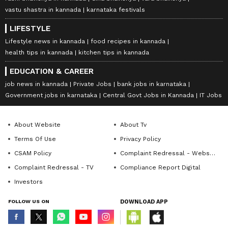
vastu shastra in kannada
karnataka festivals
LIFESTYLE
Lifestyle news in kannada
food recipes in kannada
health tips in kannada
kitchen tips in kannada
EDUCATION & CAREER
job news in kannada
Private Jobs
bank jobs in karnataka
Government jobs in karnataka
Central Govt Jobs in Kannada
IT Jobs
About Website
About Tv
Terms Of Use
Privacy Policy
CSAM Policy
Complaint Redressal - Website
Complaint Redressal - TV
Compliance Report Digital
Investors
FOLLOW US ON
DOWNLOAD APP