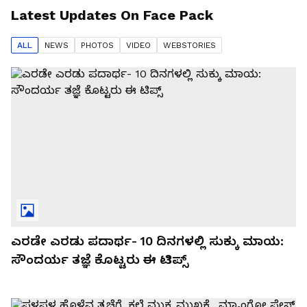
Latest Updates On
Face Pack
ALL
NEWS
PHOTO
S
VIDEO
WEBSTORIES
ಎರಡೇ ಎರಡು ಪದಾರ್ಥ- 10 ದಿನಗಳಲ್ಲಿ ಸುಕ್ಕು ಮಾಯ:
ಸೌಂದರ್ಯ ತಜ್ಞೆ ಕೊಟ್ಟರು ಈ ಟಿಪ್ಸ್​