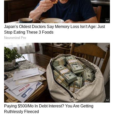
(
kannada news live
) ಸಂಪೂರ್ಣ ಮಾಹಿತಿ ಒಂದೇ
ಕ್ಲಿಕ್‌ನಲ್ಲಿ ಲಭ್ಯ. ಏಷ್ಯಾನೆಟ್ ಸುವರ್ಣ ನ್ಯೂಸ್ ಅಧಿಕೃತ
ಆ್ಯಪ್ ಡೌನ್‌ಲೋಡ್ ಮಾಡಿ ಹಾಗು ಎಲ್ಲಾ ಅಪ್‌ಡೇಟ್
ಗಳನ್ನು ಪಡೆಯಿರಿ
ಸಭೆಯ ನಂತರ ಮಾತನಾಡಿದ ಎಸ್‌.ಆರ್‌.ವಿಶ್ವನಾಥ್‌,
ಬೆಂಗಳೂರು ಕರಗ ಇಡೀ ವಿಶ್ವದಲ್ಲಿ ಹೆಸರುವಾಸಿಯಾಗಿರುವ
ಉತ್ಸವವಾಗಿದೆ. ಕಂಠೀರವ ಕ್ರೀಡಾಂಗಣದ ಆವರಣದಲ್ಲಿರುವ
ಕಲ್ಯಾಣಿ ಮತ್ತು ಹಸಿ ಕರಗ ಮಂಟಪ ಶಿಥಿಲಗೊಂಡು
ವೀರಗಾರರು ಪೂಜಾ ವಿಧಿವಿಧಾನಗಳನ್ನು ನಡೆಸುವುದು
ಕಷ್ಟಕರವಾಗಿದೆ. ಈ ಸಮಸ್ಯೆ ಪರಿಹರಿಸಲು ಬಿಡಿಎ
ವತಿಯಿಂದಲೇ ಮಂಟಪ ಮತ್ತು ಕಲ್ಯಾಣಿಯನ್ನು
ಅಭಿವೃದ್ಧಿಪಡಿಸಲು ನಿರ್ಧರಿಸಲಾಗಿದೆ ಎಂದು ತಿಳಿಸಿದರು.
ವಿಶ್ವವಿಖ್ಯಾತ ಬೆಂಗಳೂರು ಕರಗದ ಬಗ್ಗೆ ಸ್ವತಃ ಮುಖ್ಯಮಂತ್ರಿ
ಬಸವರಾಜ ಬೊಮ್ಮಾಯಿಯವರು ಹೆಚ್ಚಿನ ಆಸಕ್ತಿ ತೋರಿ 4