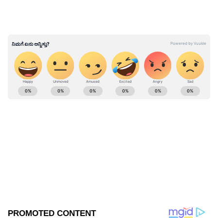
ABOUT THE AUTHOR
Suvarna News
SN
ಬಿಜೆಪಿ
ಪತ್ನಿ
ಹಸಿ ಕರಗ ಮಂಟದ ಅಭಿವೃದ್ಧಿಗೆ 4 ಕೋಟಿ
ವಿಶ್ವವಿಖ್ಯಾತ ಬೆಂಗಳೂರು ಕರಗ ಮಹೋತ್ಸವದ ಪೂಜಾ