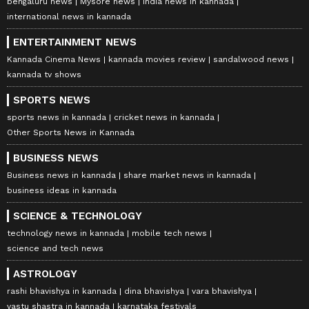
bengaluru news
Mysore news
india news in kannada
international news in kannada
ENTERTAINMENT NEWS
Kannada Cinema News
kannada movies review
sandalwood news
kannada tv shows
SPORTS NEWS
sports news in kannada
cricket news in kannada
Other Sports News in Kannada
BUSINESS NEWS
Business news in kannada
share market news in kannada
business ideas in kannada
SCIENCE & TECHNOLOGY
technology news in kannada
mobile tech news
science and tech news
ASTROLOGY
rashi bhavishya in kannada
dina bhavishya
vara bhavishya
vastu shastra in kannada
karnataka festivals