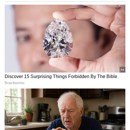
ಸ್ಥಳವಾದ ಶ್ರೀಕಂಠೀರವ ಕ್ರೀಡಾಂಗಣದ ಆವರಣದಲ್ಲಿರುವ
ಹಸಿ ಕರಗ ಮಂಟಪವನ್ನು 4 ಕೋಟಿ ರು. ಮೊತ್ತದಲ್ಲಿ ಅಭಿವೃದ್ಧಿ
ಪಡಿಸಲು ಬೆಂಗಳೂರು ಅಭಿವೃದ್ಧಿ ಪ್ರಾಧಿಕಾರ(ಬಿಡಿಎ)
ನಿರ್ಧರಿಸಿದೆ.
ಶುಕ್ರವಾರ ವಹ್ನಿಕುಲ ಕ್ಷತ್ರಿಯ ಸಮಾಜದ ಮುಖಂಡರ ಜತೆಗೆ
ಸಭೆ ನಡೆಸಿದ ಬಿಡಿಎ ಅಧ್ಯಕ್ಷ ಎಸ್‌.ಆರ್‌.ವಿಶ್ವನಾಥ್‌ ಮತ್ತು
ಆಯುಕ್ತ ರಾಜೇಶ್‌ಗೌಡ ಈ ನಿರ್ಧಾರ ಕೈಗೊಂಡಿದ್ದಾರೆ.
DOWNLOAD APP
ಕರ್ನಾಟಕ, ಭಾರತ (
India News
) ಮತ್ತು ಜಗತ್ತಿನ
ಕ್ಷಣಕ್ಷಣದ ಕನ್ನಡ ಸುದ್ದಿ (
Kannada News
)
ಅಪ್ಡೇಟ್‌ಗಳಿಗಾಗಿ ಏಷ್ಯಾನೆಟ್ ಸುವರ್ಣ ನ್ಯೂಸ್‌ ಫಾಲೋ
ಮಾಡಿ. ಬ್ರೇಕಿಂಗ್ ಸುದ್ದಿ (
Latest Kannada News
),
ವಿಶೇಷ ವರದಿಗಳು ಮತ್ತು ನೇರ ಪ್ರಸಾರಗಳೊಂದಿಗೆ