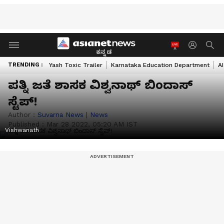
ಕನ್ನಡ
TRENDING :
Yash Toxic Trailer
Karnataka Education Department
A
ಪತ್ನಿ ಜತೆ ಶಾಸಕ ವಿಶ್ವನಾಥ್‌ ಬಿಂದಾಸ್‌
ಸ್ಟೆಪ್‌!
Author :
Suvarna News
|
News
Published :
Mar 28 2022, 05:20 AM IST
Vishwanath