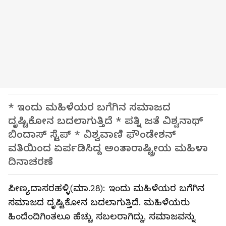
* ಇಂದು ಮಹಿಳೆಯರ ಬಗೆಗಿನ ಸಮಾಜದ
ದೃಷ್ಟಿಕೋನ ಬದಲಾಗುತ್ತಿದೆ * ಪತ್ನಿ ಜತೆ ವಿಶ್ವನಾಥ್‌
ಬಿಂದಾಸ್‌ ಸ್ಟೆಪ್‌ * ವಿಶ್ವವಾಣಿ ಫೌಂಡೇಶನ್‌
ವತಿಯಿಂದ ಏರ್ಪಡಿಸಿದ್ದ ಅಂತಾರಾಷ್ಟ್ರೀಯ ಮಹಿಳಾ
ದಿನಾಚರಣೆ
ಪೀಣ್ಯದಾಸರಹಳ್ಳಿ(ಮಾ.28): ಇಂದು ಮಹಿಳೆಯರ ಬಗೆಗಿನ
ಸಮಾಜದ ದೃಷ್ಟಿಕೋನ ಬದಲಾಗುತ್ತಿದೆ. ಮಹಿಳೆಯರು
ಹಿಂದೆಂದಿಗಿಂತಲೂ ಹೆಚ್ಚು ಸಬಲರಾಗಿದ್ದು, ಸಮಾಜವನ್ನು