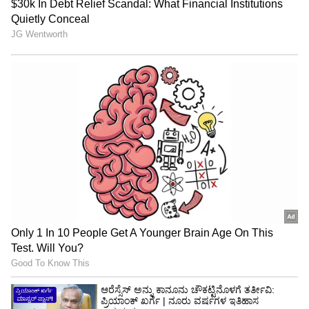
ನಿರ್ಧರಿಸಿದ ಬಿಡಿಎ ಅಧ್ಯಕ್ಷ ಎಸ್‌.ಆರ್‌.ವಿಶ್ವನಾಥ್‌ ಮತ್ತು
ಆಯುಕ್ತ ರಾಜೇಶ್‌ಗೌಡ ಅವರಿಗೆ ವಹ್ನಿಕುಲ ಕ್ಷತ್ರಿಯ ಸಮಾಜದ
ಮುಖಂಡರು ಸನ್ಮಾನಿಸಿದರು.
ಈ ಸಂದರ್ಭದಲ್ಲಿ ವಿಧಾನಪರಿಷತ್‌ ಸದಸ್ಯ ಪಿ.ಆರ್‌.ರಮೇಶ್‌,
ತಿಗಳರ ಸಂಘದ ಸುಬ್ಬಣ್ಣ, ಲಕ್ಷ್ಮಣ್‌, ಲೋಕೇಶ್‌.
ಕೃಷ್ಣಮೂರ್ತಿ, ಯಾದಗಿರಿ ರಾಮಚಂದ್ರ, ಸುರೇಶ್‌, ಜಯರಾಜ್‌
ಮೊದಲಾದವರು ಇದ್ದರು.