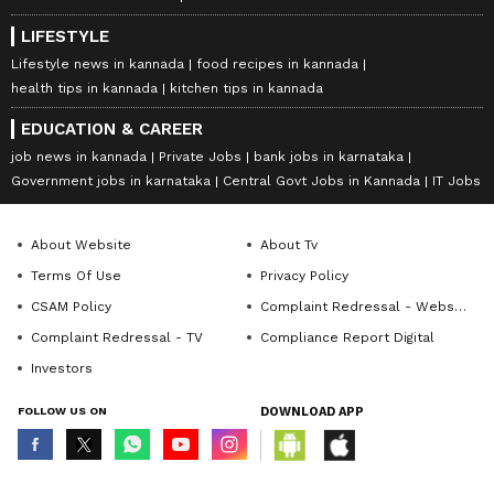
LIFESTYLE
Lifestyle news in kannada
food recipes in kannada
health tips in kannada
kitchen tips in kannada
EDUCATION & CAREER
job news in kannada
Private Jobs
bank jobs in karnataka
Government jobs in karnataka
Central Govt Jobs in Kannada
IT Jobs
About Website
About Tv
Terms Of Use
Privacy Policy
CSAM Policy
Complaint Redressal - Website
Complaint Redressal - TV
Compliance Report Digital
Investors
FOLLOW US ON
DOWNLOAD APP
© Copyright 2026 Asianxt Digital Technologies Private Limited (Formerly