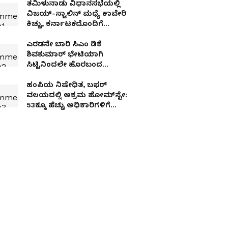
ತಮಿಳುನಾಡು ವಿಧಾನಸಭೆಯಲ್ಲಿ
ವಿಜಯ್-ಸ್ಟಾಲಿನ್ ಮಧ್ಯೆ ಕಾವೇರಿ
ಕಿಚ್ಚು, ಕರ್ನಾಟಕದೊಂದಿಗೆ
ಮಾತನಾಡಿದ್ರೆ ತಪ್ಪೇನಿದೆ?
ಎರಡನೇ ಬಾರಿ ಸಿಎಂ ಡಿಕೆ
ಶಿವಕುಮಾರ್ ಭೇಟಿಯಾಗಿ
ಸಿಟ್ಟಿನಿಂದಲೇ ಹೊರಬಂದ
ಬಸವರಾಜ್ ಹೊರಟ್ಟಿ
ಹಂಪಿಯ ನಿಷೇಧಿತ, ಬಫರ್
ವಲಯದಲ್ಲಿ ಅಕ್ರಮ ಹೋಮ್‌ಸ್ಟೇ:
53ಕ್ಕೂ ಹೆಚ್ಚು ಅಧಿಕಾರಿಗಳಿಗೆ
ಉಪಲೋಕಾಯುಕ್ತರ ಬಿಗ್ ಶಾಕ್!