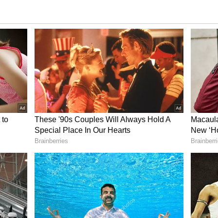
ಾಗುತ್ತಿದೆ. ಅದರಲ್ಲಿ ವಕೀಲರ ಹೆಸರು, ವಾಹನ ಸಂಖ್ಯೆ, ಪೋಟೋ
ುದ್ರಣ ಹಾಗೂ ಮಾರಾಟಕ್ಕೆ ಯಾವುದೇ ನಿಯಮಗಳೂ ಇಲ್ಲ. ಅದರ
ರಾಜ್ಯ ಸರ್ಕಾರ ಅಥವಾ ಹೈಕೋಟ್‌ನ ನಿಯಂತ್ರಣವಿಲ್ಲ. ಯಾರೂ
ೆಯಬಹುದು. ಆನ್‌ಲೈನ್‌ನಲ್ಲೂ ಖರೀದಿಸಬಹುದು. ಹಾಗಾಗಿ,
 ವಕೀಲರ ಸ್ಟಿಕ್ಕರ್‌ ಪಡೆದು ವಾಹನಕ್ಕೆ
್ರಕರಣಗಳು ಕಂಡುಬಂದಿದ್ದು, ವಕೀಲರ ಸ್ಟಿಕ್ಕರ್‌ ದುರುಪಯೋಗ
ಮಾನವಾಗುತ್ತಿದೆ ಎಂದು ಪರಿಷತ್‌ ಕಳವಳ ವ್ಯಕ್ತಪಡಿಸಿದೆ.
ತ್‌ ತಾನೇ ಅಧಿಕೃತವಾಗಿ ಸ್ಟಿಕ್ಕರ್‌ ಅನ್ನು ವಿನ್ಯಾಸ ಹಾಗೂ
ಶಿಸಲಾಗಿದೆ. ಈಗಾಗಲೇ ಸ್ಟಿಕ್ಕರ್‌ ನಿಯಮಗಳು ಮತ್ತು ಅದರಲ್ಲಿ
ಗೆ ತಜ್ಞರೊಂದಿಗೆ ಚರ್ಚಿಸಲಾಗುತ್ತಿದೆ. ಈ ವಿಚಾರದಲ್ಲಿ