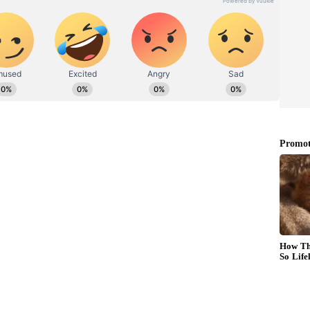
ಡಿಗರ ಅಸ್ಮಿತೆಯ ಸಂಕೇತ. ಸದಾ ಕರುನಾಡು, ನುಡಿ, ಸಂಸ್ಕೃತಿ ಪರ ಧ್ವನಿ
ಪ್ರಕಟಗೊಳ್ಳುವ ಸುದ್ದಿಗಳು ಸುವರ್ಣ ನ್ಯೂಸ್ ವೆಬ್‌ಸೈಟಲ್ಲೂ ಲಭ್ಯ.
ವರು ಅಕ್ರಮವಾಗಿ ಸ್ಟಿಕ್ಕರ್‌ ಅಳವಡಿಸಿಕೊಂಡಿರುವುದು ಗಮನಕ್ಕೆ
ಮೂಲಕ ದೂರು ಸಲ್ಲಿಸಲು ವಕೀಲರು ಹಾಗೂ ಸಾರ್ವಜನಿಕರಲ್ಲಿ
ಂತೆ ಕೆಲ ದೂರುಗಳೂ ಬಂದಿವೆ. ಇದರಿಂದ ಪರಿಷತ್‌ ಅಧ್ಯಕ್ಷ
ಮತ್ತು ಗೃಹ ಸಚಿವರಿಗೆ ಪತ್ರ ಬರೆದು, ಚೆಕ್‌ಪೋಸ್ಟ್‌ನಲ್ಲಿ
್ಕರ್ ಇರುವುದು ಕಂಡು ಬಂದರೆ, ಆ ವಾಹನದ ಮಾಲೀಕರು
ಿತಪಡಿಸಿಕೊಳ್ಳಬೇಕು.
ದ ವಕೀಲರಿಗೆ ವಿತರಿಸಿರುವ ಗುರುತಿನ ಚೀಟಿ ಪಡೆದು
ನ ಅಧಿಕೃತ ವೆಬ್‌ಸೈಟ್‌ ಮೂಲಕ ಪರಿಶೀಲಿಸಬೇಕು ಎಂದು
 ವಕೀಲರಲ್ಲದಿದ್ದರೆ, ಕೂಡಲೇ ಅವರ ವಾಹನಕ್ಕೆ ಅಳವಡಿಸಿರುವ
ೂನು ಕ್ರಮ ಜರುಗಿಸುವಂತೆ ಪ್ರಾದೇಶಿಕ ಸಾರಿಗೆ ಆಯುಕ್ತರು (ಆರ್‌ಟಿಒ)
ಂದು ಪತ್ರದಲ್ಲಿ ಸಚಿವರಿಗೆ ಮಿಟ್ಟಲಕೋಡ ಮನವಿ ಮಾಡಿದ್ದಾರೆ.
 ವಾಹನಗಳ ಮೇಲೆ ನೆಕ್‌ಬ್ಯಾಂಡ್‌ ಚಿಹ್ನೆ, ಕೆಳಗಡೆ ವಕೀಲ
ರ್‌ ಅಂಟಿಸುವುದು ಸಾಮಾನ್ಯ. ಈ ಸ್ಟಿಕ್ಕರ್‌ ಅನ್ನು