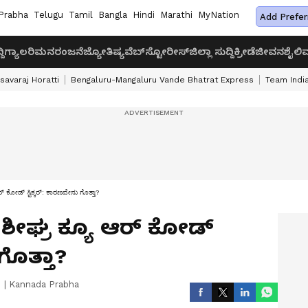
Prabha
Telugu
Tamil
Bangla
Hindi
Marathi
MyNation
Add Prefer
ದಿ
ಗ್ಯಾಲರಿ
ಮನರಂಜನೆ
ಜ್ಯೋತಿಷ್ಯ
ವೆಬ್‌ಸ್ಟೋರೀಸ್
ಜಿಲ್ಲಾ ಸುದ್ದಿ
ಕ್ರೀಡೆ
ಜೀವನಶೈಲಿ
ವ
savaraj Horatti
Bengaluru-Mangaluru Vande Bhatrat Express
Team India
 ಕೋಡ್‌ ಸ್ಟಿಕ್ಕರ್‌: ಕಾರಣವೇನು ಗೊತ್ತಾ?
ೀಘ್ರ ಕ್ಯೂ ಆರ್‌ ಕೋಡ್‌
 ಗೊತ್ತಾ?
|
Kannada Prabha