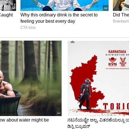
ಗದರ್ಶನ ನೀಡಬೇಕೆನಿಸಿದರೆ, ಪರಿಷತ್‌ನ ಇ-ಮೇಲ್‌
om’ಗೆ ಕಳುಹಿಸಬಹುದು.
, ಕರ್ನಾಟಕ ವಕೀಲರ ಪರಿಷತ್‌