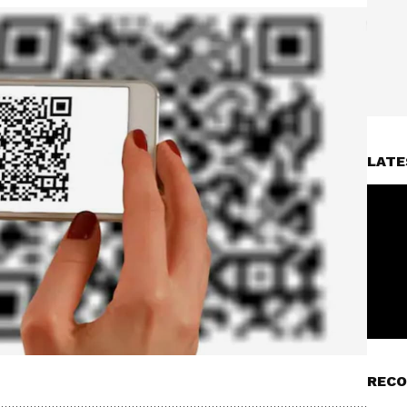
LATE
RECO