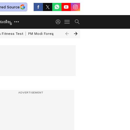
red Source
ಾಣಿಜ್ಯ
 Fitness Test
PM Modi Foreign Travel Expenditure
Valmiki Corporatio