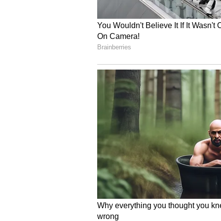
ಯಾರಾದರೂ ತಮ್ಮ ಅಭಿಪ್ರಾಯ ಹಾಗೂ ಮಾರ್
ವಿಳಾಸವಾದ ‘kar_barcouncil@yahoo.c
- ಎಸ್‌.ಎಸ್‌.ಮಿಟ್ಟಲಕೋಡ, ಅಧ್ಯಕ್ಷರು