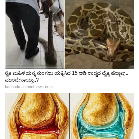
ಇದು ಫ್ಲ್ಯಾನ್?
ಹೊಸ ಅಸ್ತ್ರ!
ಒಟ್ಟಾರೆಯಾಗಿ, ಒಂದು ಕಡೆ ತಮ್ಮ ವೈಯಕ್ತಿಕ ರಾಜಕೀಯ
ಬೆಳವಣಿಗೆಯ ಬಗ್ಗೆ ಹೈಕಮಾಂಡ್ ಮೆಟ್ಟಿಲೇರಲು ಸಜ್ಜಾಗಿರುವ
ಪ್ರದೀಪ್ ಈಶ್ವರ್, ಇನ್ನೊಂದೆಡೆ ವಿದ್ಯಾರ್ಥಿಗಳ ಹಿತರಕ್ಷಣೆಗಾಗಿ
ಧ್ವನಿ ಎತ್ತುವ ಮೂಲಕ ಗಮನ ಸೆಳೆದಿದ್ದಾರೆ.
ದರ್ಶನ್‌ಗೆ ಮತ್ತಷ್ಟು ಸಂಕಷ್ಟ,
'ರೇಣುಕಾಸ್ವಾಮಿ ಕೇಸ್‌ ಬಗ್ಗೆ ಎಲ್ಲಾ
ಪ್ರದೋಷ್ ಬಳಿಕ ಕೋರ್ಟ್‌ಲ್ಲಿ
ಸತ್ಯ ಹೇಳ್ತಿನಿ' ದರ್ಶನ್ ಆಪ್ತ
ಸತ್ಯ ಹೇಳಲು ಮುಂದಾದ ಕುಚುಕು
ಸ್ನೇಹಿತ 14ನೇ ಆರೋಪಿ
ದೋಸ್ತ್ ವಿನಯ್, ರವಿಶಂಕರ್!
ನ್ಯಾಯಾಲಯದಲ್ಲಿ ಅರ್ಜಿ!
LATEST VIDEOS
"ರಾಜಕೀಯ ಬೇಡ, ಸಿನಿಮಾನೇ ಪ್ರಾಣ":
ಕನಕೋತ್ಸವದಲ್ಲಿ ರಿಷಬ್ ಶೆಟ್ಟಿ | Rishab
Shetty speech | Suvarna News
ಶೇ.50 ರಿಂದ ಶೇ.18 ಕ್ಕೆ TAX ಇಳಿಕೆ: ಮೋದಿ-