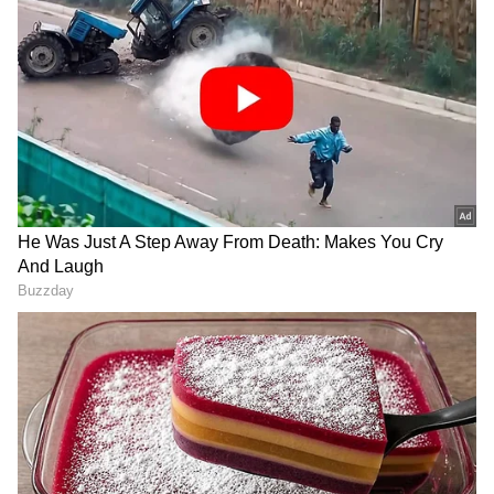
ಕರ್ನಾಟಕ, ಭಾರತ (
India News
) ಮತ್ತು ಜಗತ್ತಿನ
ಕ್ಷಣಕ್ಷಣದ ಕನ್ನಡ ಸುದ್ದಿ (
Kannada News
)
ಅಪ್ಡೇಟ್‌ಗಳಿಗಾಗಿ ಏಷ್ಯಾನೆಟ್ ಸುವರ್ಣ ನ್ಯೂಸ್‌ ಫಾಲೋ
ಮಾಡಿ. ಬ್ರೇಕಿಂಗ್ ಸುದ್ದಿ (
Latest Kannada News
),
ವಿಶೇಷ ವರದಿಗಳು ಮತ್ತು ನೇರ ಪ್ರಸಾರಗಳೊಂದಿಗೆ
(
kannada news live
) ಸಂಪೂರ್ಣ ಮಾಹಿತಿ ಒಂದೇ
ವಿದ್ಯಾರ್ಥಿಗಳಿಗೆ ಖಿನ್ನತೆ
ಕ್ಲಿಕ್‌ನಲ್ಲಿ ಲಭ್ಯ. ಏಷ್ಯಾನೆಟ್ ಸುವರ್ಣ ನ್ಯೂಸ್ ಅಧಿಕೃತ
ಆ್ಯಪ್ ಡೌನ್‌ಲೋಡ್ ಮಾಡಿ ಹಾಗು ಎಲ್ಲಾ ಅಪ್‌ಡೇಟ್
ದೇಶಾದ್ಯಂತ ತಲ್ಲಣ ಮೂಡಿಸಿರುವ ನೀಟ್ ಪರೀಕ್ಷೆ ಅಕ್ರಮದ
ಗಳನ್ನು ಪಡೆಯಿರಿ
ಬಗ್ಗೆ ತೀವ್ರ ಆಕ್ರೋಶ ವ್ಯಕ್ತಪಡಿಸಿದ ಪ್ರದೀಪ್ ಈಶ್ವರ್,
ವಿಶೇಷವಾಗಿ ದಕ್ಷಿಣ ಭಾರತದ ವಿದ್ಯಾರ್ಥಿಗಳು ಈ
ಘಟನೆಯಿಂದ ತೀವ್ರ ಖಿನ್ನತೆಗೆ (Depression) ಒಳಗಾಗಿದ್ದಾರೆ
ಎಂದು ಕಳವಳ ವ್ಯಕ್ತಪಡಿಸಿದರು. 'ಕಳೆದ ಎರಡು ವರ್ಷಗಳಲ್ಲಿ
ರಾಜಸ್ಥಾನದಲ್ಲಿ ಸತತವಾಗಿ ಪೇಪರ್ ಲೀಕ್ ಆಗಿದೆ. ಇತ್ತೀಚೆಗೆ
ನಾಸಿಕ್‌ನಲ್ಲಿ ಪೇಪರ್ ಲೀಕ್ ಪ್ರಕರಣಕ್ಕೆ ಸಂಬಂಧಿಸಿದಂತೆ
ಹಲವರನ್ನು ಬಂಧಿಸಲಾಗಿದೆ. ಸುಮಾರು 25 ಲಕ್ಷ ಮಕ್ಕಳ
ಮಾನಸಿಕ ಸ್ಥಿತಿ ಇಂದು ಏನಾಗಿರಬೇಡ? ಒಂದು ರಾಷ್ಟ್ರ ಮಟ್ಟದ