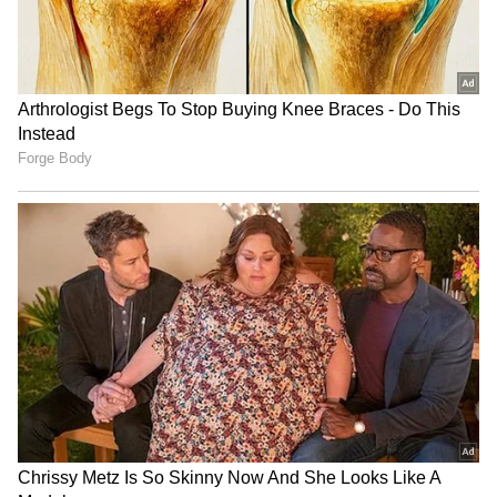
ಟ್ರಂಪ್ ಐತಿಹಾಸಿಕ ಒಪ್ಪಂದ | India US
Trade Deal | Party Rounds