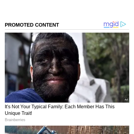
ಹವ್ಯಾಸ.
Related Articles
ತಾಕತ್ತಿದ್ದರೆ ಪ್ರದೀಪ ಈಶ್ವರ ದಾವಣಗೆರೆ ಜಿಲ್ಲೆಗೆ ಬರಲಿ:
ಬಿಜೆಪಿ ನಾಯಕ ನೇರ ಸವಾಲು!
ಪ್ರದೀಪ್ ಈಶ್ವರ್‌ನ ನಿಮ್ಹಾನ್ಸ್ ಗೆ ಸೇರಿಸಿ: ಡಿಸಿ ಮೂಲಕ
ಚುನಾವಣಾ ಆಯೋಗಕ್ಕೆ ಮಂಡ್ಯ ಬಿಜೆಪಿ ಮನವಿ
DOWNLOAD APP