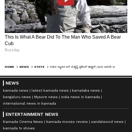
HOME
NEWS
STATE
ಸಚಿವ ಸ್ಥಾನದ ಆಸೆ ಬಿಚ್ಚಿಟ್ಟ ಪ್ರದೀಪ್ ಈಶ್ವರ್; ಮಗು ಅಳದೇ ಅಮ್ಮ ಊಟವನ್ನೂ ಮಾಡಿಸಲ್ಲ, ಕೇಳದೆ ಮಂತ್ರಿಗಿರಿ ಕೊಡ್ತಾರಾ?
NEWS
kannada news
latest kannada news
karnataka news
bengaluru news
Mysore news
india news in kannada
international news in kannada
ENTERTAINMENT NEWS
Kannada Cinema News
kannada movies review
sandalwood news
kannada tv shows