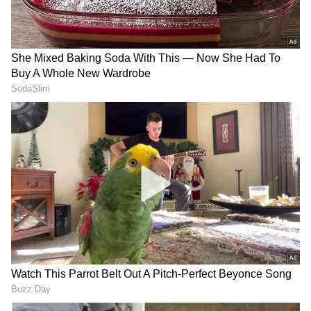
ಪ್ರಶ್ನೆ ಪತ್ರಿಕೆ ಸೋರಿಕೆಯಾಗಲು ಯಾರ ವೈಫಲ್ಯ ಕಾರಣ?'
ಎಂದು ಕೇಂದ್ರ ಸರ್ಕಾರದ ವಿರುದ್ಧ ನೇರ ಪ್ರಶ್ನೆಗಳನ್ನು ಎಸೆದರು.
ಮಾದರಿ ಪ್ರಶ್ನೆ ಪತ್ರಿಕೆ ಬಿಡುಗಡೆ ಮಾಡಿದಾಗಲೇ ಕೆಲವು
ಗೊಂದಲಗಳಿದ್ದವು, ಈಗ ಇಡೀ ಪರೀಕ್ಷಾ ಪದ್ಧತಿಯೇ
ಅನುಮಾನಕ್ಕೆ ಗುರಿಯಾಗಿದೆ ಎಂದರು.
RECOMMENDED STORIES
ಕರ್ನಾಟಕದ ವಿದ್ಯಾರ್ಥಿಗಳಿಗೆ ಧೈರ್ಯದ ಕರೆ
ನೀಟ್ ಪರೀಕ್ಷೆ ಬರೆದಿರುವ ಕರ್ನಾಟಕದ ವಿದ್ಯಾರ್ಥಿಗಳಿಗೆ
ಧೈರ್ಯ ತುಂಬಿದ ಶಾಸಕರು, 'ವಿದ್ಯಾರ್ಥಿಗಳೇ ಯಾರೂ
ಭಯಪಡಬೇಡಿ. ಮಾನಸಿಕವಾಗಿ ಸಿದ್ಧರಾಗಿರಿ. ಮರು ಪರೀಕ್ಷೆ
ನಡೆದರೂ ನೀವು ಹೊಸದಾಗಿ ಫೀಸ್ ಕಟ್ಟುವ ಅವಶ್ಯಕತೆ
ಇರುವುದಿಲ್ಲ. ನಿಮ್ಮ ಪರೀಕ್ಷಾ ಕೇಂದ್ರಗಳನ್ನು ಸರಿಯಾಗಿ
ಪರಿಶೀಲಿಸಿಕೊಳ್ಳಿ. ಪೇಪರ್ ಲೀಕ್ ಮಾಡಿದವರ ವಿರುದ್ಧ ಕಠಿಣ
ರೇಣುಕಾಸ್ವಾಮಿ ಕೇಸ್ ಲ್ಲಿ ಟ್ವಿಸ್ಟ್
ಯೋಗೇಶ್ ಗೌಡ ಕೊಲೆ ಪ್ರಕರಣ:
ಕ್ರಮ ಕೈಗೊಳ್ಳಬೇಕು' ಎಂದು ಆಗ್ರಹಿಸಿದರು.
ಮೇಲೆ ಟ್ವಿಸ್ಟ್: ಪ್ರದೋಶ್ ಮಾಫಿ
ಬೇಲ್ ಸಿಕ್ಕ ಜೋಶ್, ಧಾರವಾಡದ
ಸಾಕ್ಷಿಯಾದರೆ ದರ್ಶನ್‌ಗೆ ಲಾಭ!
ಗಡಿ ದಾಟಲು ವಿನಯ್ ಕುಲಕರ್ಣಿ