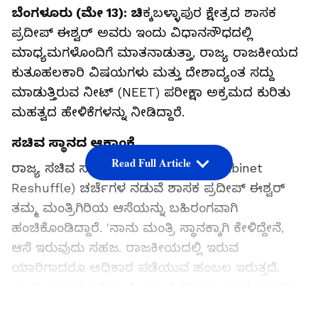
ಬೆಂಗಳೂರು (ಮೇ 13): ಚಿ
ಕ್ಕಬಳ್ಳಾಪುರ ಕ್ಷೇತ್ರದ ಶಾಸಕ
ಪ್ರದೀಪ್ ಈಶ್ವರ್ ಅವರು ಇಂದು ವಿಧಾನಸೌಧದಲ್ಲಿ
ಮಾಧ್ಯಮಗಳೊಂದಿಗೆ ಮಾತನಾಡುತ್ತಾ, ರಾಜ್ಯ ರಾಜಕೀಯದ
ಕುತೂಹಲಕಾರಿ ವಿಷಯಗಳು ಮತ್ತು ದೇಶಾದ್ಯಂತ ಸದ್ದು
ಮಾಡುತ್ತಿರುವ ನೀಟ್ (NEET) ಪರೀಕ್ಷಾ ಅಕ್ರಮದ ಕುರಿತು
ಮಹತ್ವದ ಹೇಳಿಕೆಗಳನ್ನು ನೀಡಿದ್ದಾರೆ.
ಸಚಿವ ಸ್ಥಾನದ ಆಕಾಂಕ್ಷೆ
Read Full Article
ರಾಜ್ಯ ಸಚಿವ ಸಂಪುಟ ಪುನರ್ ರಚನೆಯ (Cabinet
Reshuffle) ಚರ್ಚೆಗಳ ನಡುವೆ ಶಾಸಕ ಪ್ರದೀಪ್ ಈಶ್ವರ್
ತಮ್ಮ ಮಂತ್ರಿಗಿರಿಯ ಆಸೆಯನ್ನು ಬಹಿರಂಗವಾಗಿ
ಹಂಚಿಕೊಂಡಿದ್ದಾರೆ. 'ನಾನು ಮಂತ್ರಿ ಸ್ಥಾನಕ್ಕಾಗಿ ಕೇಳಿದ್ದೇನೆ,
ಆಸೆ ಇರುವುದು ಸಹಜ. ರಾಜಕೀಯದಲ್ಲಿ ಇರುವ
ಯಾರಿಗಾದರೂ ಅಧಿಕಾರ ಪಡೆಯುವ ಹಂಬಲ ಇರುತ್ತದೆ.
ಮಂತ್ರಿ ಸ್ಥಾನ ಸಿಕ್ಕರೆ ಸಂತೋಷ, ಸಿಗದಿದ್ದರೂ ಸಂತೋಷವೇ'
ಎಂದು ಮಾರ್ಮಿಕವಾಗಿ ನುಡಿದರು.