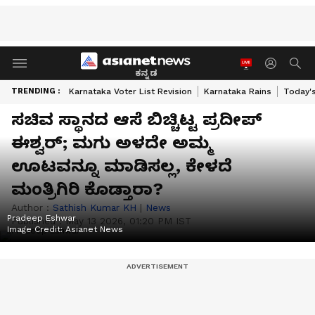
ಕನ್ನಡ
TRENDING :
Karnataka Voter List Revision
Karnataka Rains
Today'
ಸಚಿವ ಸ್ಥಾನದ ಆಸೆ ಬಿಚ್ಚಿಟ್ಟ ಪ್ರದೀಪ್
ಈಶ್ವರ್; ಮಗು ಅಳದೇ ಅಮ್ಮ
ಊಟವನ್ನೂ ಮಾಡಿಸಲ್ಲ, ಕೇಳದೆ
ಮಂತ್ರಿಗಿರಿ ಕೊಡ್ತಾರಾ?
Author :
Sathish Kumar KH
|
News
Pradeep Eshwar
Published :
May 13 2026, 01:20 PM IST
Image Credit:
Asianet News