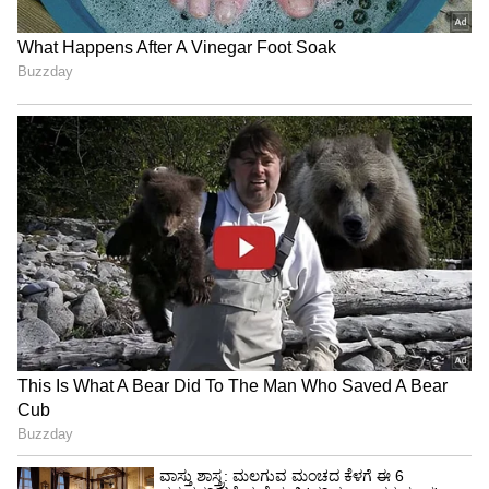
Trade Deal | Party Rounds
ಸಂಘಟನೆಯ ನಾಯಕರು ತಿಳಿಸಿದ್ದಾರೆ. ನಾಲ್ಕೂ ನಿಗಮಗಳ
ನೌಕರರು ಈ ಮುಷ್ಕರಕ್ಕೆ ಬೆಂಬಲ ನೀಡುತ್ತಿರುವುದರಿಂದ, ಮೇ
20ರಿಂದ ರಾಜ್ಯಾದ್ಯಂತ ಸಾರ್ವಜನಿಕ ಸಾರಿಗೆ ವ್ಯವಸ್ಥೆಯಲ್ಲಿ
ಭಾರಿ ವ್ಯತ್ಯಯ ಉಂಟಾಗುವ ಭೀತಿ ಎದುರಾಗಿದೆ.
ಸಾರ್ವಜನಿಕರಿಗೆ ತೊಂದರೆ ಸಾಧ್ಯತೆ:
ಒಂದೆಡೆ ಸರ್ಕಾರವು ಸಾರಿಗೆ ಸಂಸ್ಥೆಗಳು ನಷ್ಟದಲ್ಲಿವೆ ಎಂಬ
ಕಾರಣ ನೀಡಿ ಕಡಿಮೆ ವೇತನ ಹೆಚ್ಚಳ ಮಾಡಿದೆ. ಇನ್ನೊಂದೆಡೆ
ನೌಕರರು ತಮ್ಮ ಹಕ್ಕಿಗಾಗಿ ಹೋರಾಟಕ್ಕೆ ಸಜ್ಜಾಗಿದ್ದಾರೆ. ಈ
ಇಬ್ಬರ ನಡುವಿನ ಸಂಘರ್ಷದಲ್ಲಿ ಸಾಮಾನ್ಯ ಪ್ರಯಾಣಿಕರು
ಮತ್ತು ವಿದ್ಯಾರ್ಥಿಗಳು ಸಂಕಷ್ಟಕ್ಕೆ ಸಿಲುಕುವ ಸಾಧ್ಯತೆಯಿದೆ.
ಸರ್ಕಾರವು ಮೇ 20ರ ಒಳಗಾಗಿ ನೌಕರರ ಮನವೊಲಿಸಿ
ಮುಷ್ಕರ ತಡೆಯುತ್ತದೆಯೇ ಅಥವಾ ಬಸ್ ಸಂಚಾರ
ಸ್ತಬ್ಧವಾಗಲಿದೆಯೇ ಎಂಬುದನ್ನು ಕಾದು ನೋಡಬೇಕಿದೆ.