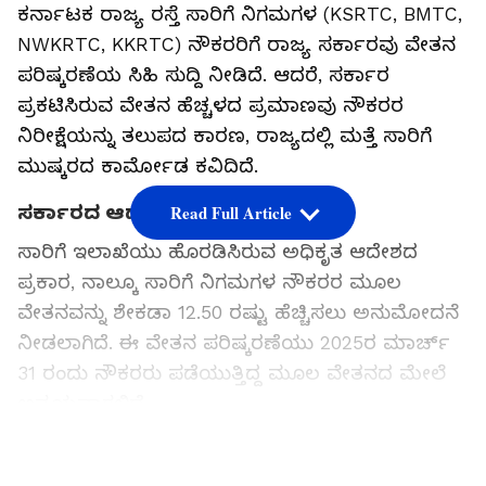
ಕರ್ನಾಟಕ ರಾಜ್ಯ ರಸ್ತೆ ಸಾರಿಗೆ ನಿಗಮಗಳ (KSRTC, BMTC,
NWKRTC, KKRTC) ನೌಕರರಿಗೆ ರಾಜ್ಯ ಸರ್ಕಾರವು ವೇತನ
ಪರಿಷ್ಕರಣೆಯ ಸಿಹಿ ಸುದ್ದಿ ನೀಡಿದೆ. ಆದರೆ, ಸರ್ಕಾರ
ಪ್ರಕಟಿಸಿರುವ ವೇತನ ಹೆಚ್ಚಳದ ಪ್ರಮಾಣವು ನೌಕರರ
ನಿರೀಕ್ಷೆಯನ್ನು ತಲುಪದ ಕಾರಣ, ರಾಜ್ಯದಲ್ಲಿ ಮತ್ತೆ ಸಾರಿಗೆ
ಮುಷ್ಕರದ ಕಾರ್ಮೋಡ ಕವಿದಿದೆ.
ಸರ್ಕಾರದ ಆದೇಶದಲ್ಲೇನಿದೆ?
Read Full Article
ಸಾರಿಗೆ ಇಲಾಖೆಯು ಹೊರಡಿಸಿರುವ ಅಧಿಕೃತ ಆದೇಶದ
ಪ್ರಕಾರ, ನಾಲ್ಕೂ ಸಾರಿಗೆ ನಿಗಮಗಳ ನೌಕರರ ಮೂಲ
ವೇತನವನ್ನು ಶೇಕಡಾ 12.50 ರಷ್ಟು ಹೆಚ್ಚಿಸಲು ಅನುಮೋದನೆ
ನೀಡಲಾಗಿದೆ. ಈ ವೇತನ ಪರಿಷ್ಕರಣೆಯು 2025ರ ಮಾರ್ಚ್
31 ರಂದು ನೌಕರರು ಪಡೆಯುತ್ತಿದ್ದ ಮೂಲ ವೇತನದ ಮೇಲೆ
ಅನ್ವಯವಾಗಲಿದೆ.
LATEST VIDEOS
ವೇತನ ಹೆಚ್ಚಳದ ಪ್ರಮುಖ ಅಂಶಗಳು: