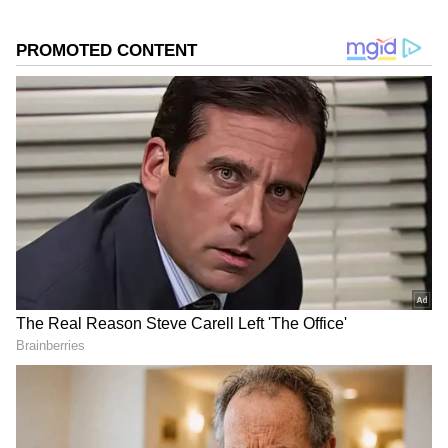
Related Articles
ಸಾರಿಗೆ ನೌಕರರಿಗೆ ಭರ್ಜರಿ ಸಿಹಿ ಸುದ್ದಿ: 26 ತಿಂಗಳ ವೇತನ
ಹಿಂಬಾಕಿ ಪಾವತಿಗೆ ₹450 ಕೋಟಿ ಬಿಡುಗಡೆ ಮಾಡಿದ
ಸರ್ಕಾರ!
ಶಾಲಾ ವಿದ್ಯಾರ್ಥಿಗಳಿಗೆ ಬಸ್ ಪಾಸ್ ಅವಧಿ ವಿಸ್ತರಣೆ
ಮಾಡಿದ ಕೆಎಸ್‌ಆರ್‌ಟಿಸಿ; ಏಪ್ರಿಲ್ 10ರವರೆಗೆ ಉಚಿತ
ಪ್ರಯಾಣ!
DOWNLOAD APP
ಕರ್ನಾಟಕ, ಭಾರತ (
India News
) ಮತ್ತು ಜಗತ್ತಿನ