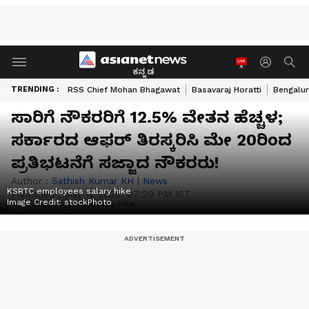
ಕನ್ನಡ
TRENDING :
RSS Chief Mohan Bhagawat
Basavaraj Horatti
Bengalur
ಸಾರಿಗೆ ನೌಕರರಿಗೆ 12.5% ವೇತನ ಹೆಚ್ಚಳ;
ಸರ್ಕಾರದ ಆಫರ್‌ ತಿರಸ್ಕರಿಸಿ ಮೇ 20ರಿಂದ
ಪ್ರತಿಭಟನೆಗೆ ಸಜ್ಜಾದ ನೌಕರರು!
Author :
Sathish Kumar KH
|
News
KSRTC employees salary hike
Published :
May 12 2026, 07:20 PM IST
Image Credit:
stockPhoto