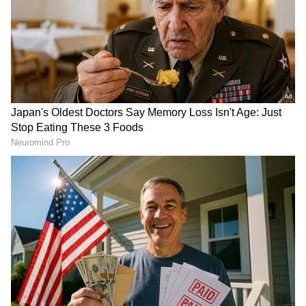
ಕ್ಷಣಕ್ಷಣದ ಕನ್ನಡ ಸುದ್ದಿ (
Kannada News
)
ಅಪ್ಡೇಟ್‌ಗಳಿಗಾಗಿ ಏಷ್ಯಾನೆಟ್ ಸುವರ್ಣ ನ್ಯೂಸ್‌ ಫಾಲೋ
ಮಾಡಿ. ಬ್ರೇಕಿಂಗ್ ಸುದ್ದಿ (
Latest Kannada News
),
ವಿಶೇಷ ವರದಿಗಳು ಮತ್ತು ನೇರ ಪ್ರಸಾರಗಳೊಂದಿಗೆ
(
kannada news live
) ಸಂಪೂರ್ಣ ಮಾಹಿತಿ ಒಂದೇ
ಕ್ಲಿಕ್‌ನಲ್ಲಿ ಲಭ್ಯ. ಏಷ್ಯಾನೆಟ್ ಸುವರ್ಣ ನ್ಯೂಸ್ ಅಧಿಕೃತ
ಆ್ಯಪ್ ಡೌನ್‌ಲೋಡ್ ಮಾಡಿ ಹಾಗು ಎಲ್ಲಾ ಅಪ್‌ಡೇಟ್
ಗಳನ್ನು ಪಡೆಯಿರಿ
ಹಿಂಬಾಕಿ (Arrears):
2025ರ ಏಪ್ರಿಲ್ 1 ರಿಂದ 2026ರ
ಜೂನ್ 30 ರವರೆಗಿನ ವೇತನ ಪರಿಷ್ಕರಣೆಯ ಹಿಂಬಾಕಿಯನ್ನು
ನಿಗಮಗಳ ಆರ್ಥಿಕ ಪರಿಸ್ಥಿತಿಗೆ ಅನುಗುಣವಾಗಿ ಹಂತ
ಹಂತವಾಗಿ ಪಾವತಿಸಲು ಸರ್ಕಾರ ಸೂಚಿಸಿದೆ.
ಅವಧಿ:
ಈ ವೇತನ ಪರಿಷ್ಕರಣೆಯು ನಾಲ್ಕು ವರ್ಷಗಳ
ಅವಧಿಗೆ ಅಂದರೆ 2025ರ ಏಪ್ರಿಲ್ 1 ರಿಂದ 2029ರ ಮಾರ್ಚ್