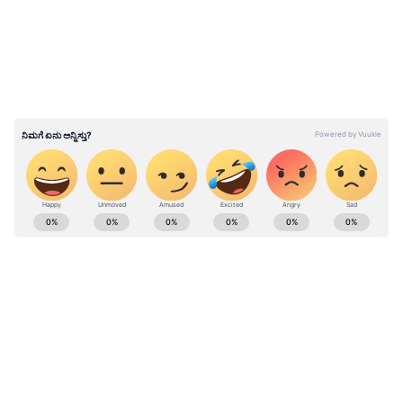
ಅನುಷ್ಠಾನ:
ಹೊಸ ವೇತನ ಪರಿಷ್ಕರಣೆಯು 2026ರ ಜುಲೈ 1
ರಿಂದ ಜಾರಿಗೆ ಬರಲಿದ್ದು, ಜುಲೈ ಮಾಹೆಯ ವೇತನದಲ್ಲಿ
ನೌಕರರಿಗೆ ಇದು ಲಭ್ಯವಾಗಲಿದೆ.
ABOUT THE AUTHOR
Sathish Kumar KH
SK
ವಿಜಯನಗರ ಜಿಲ್ಲೆ ಕಂದಗಲ್‌ಪುರ ಗ್ರಾಮದವನು ಮೂಲತಃ ಶಿಕ್ಷಕ.
ಆದರೆ, ಆಕರ್ಷಿಸಿದ್ದು ಪತ್ರಿಕೋದ್ಯಮ. ಎಂಟು ವರ್ಷಗಳಿಂದ
ಪ್ರಜಾವಾಣಿ, ವಿಜಯವಾಣಿ ನಂತರ ಇದೀಗ ಏಷ್ಯಾನೆಟ್ ಕನ್ನಡದಲ್ಲಿ
ಕಾರ್ಯನಿರ್ವಹಿಸುತ್ತಿದ್ದೇನೆ. ಕರ್ನಾಟಕ ರಾಜಕಾರಣ ನೆಚ್ಚಿನ ಕ್ಷೇತ್ರ.
ಕರ್ನಾಟಕ ಸುದ್ದಿ
ಡಿಜಿಟಲ್ ಮಾಧ್ಯಮಕ್ಕನುಗುಣವಾಗಿ ಶಿಕ್ಷಣ, ಆರೋಗ್ಯ, ಸಿನಿಮಾ
ಕೆಎಸ್ಆರ್ಟಿಸಿ
ಬಿಎಂಟಿಸಿ
ಕರ್ನಾಟಕ ಸರ್ಕಾರ
ಸುದ್ದಿಗಳನ್ನೂ ಬರೆಯುತ್ತೇನೆ. ಕ್ರಿಕೆಟ್, ಕೃಷಿ ಇಷ್ಟ. ಓದು ನೆಚ್ಚಿನ
ಹವ್ಯಾಸ.