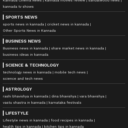
Kannada Cinema News
kannada movies review
sandalwood news
kannada tv shows
SPORTS NEWS
sports news in kannada
cricket news in kannada
Other Sports News in Kannada
BUSINESS NEWS
Business news in kannada
share market news in kannada
business ideas in kannada
SCIENCE & TECHNOLOGY
technology news in kannada
mobile tech news
science and tech news
ASTROLOGY
rashi bhavishya in kannada
dina bhavishya
vara bhavishya
vastu shastra in kannada
karnataka festivals
LIFESTYLE
Lifestyle news in kannada
food recipes in kannada
health tips in kannada
kitchen tips in kannada