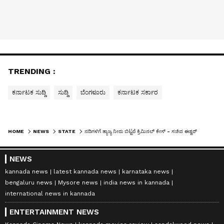
TRENDING :
ಕರ್ನಾಟಕ ಸುದ್ದಿ
ಸುದ್ದಿ
ಬೆಂಗಳೂರು
ಕರ್ನಾಟಕ ಸರ್ಕಾರ
HOME
NEWS
STATE
ನದಿಗಳಿಗೆ ತ್ಯಾಜ್ಯ ನೀರು ಬಿಟ್ಟರೆ ಕ್ರಿಮಿನಲ್ ಕೇಸ್ - ಸಚಿವ ಈಶ್ವರ್ ಖಂಡ್ರೆ ಎಚ್ಚರಿಕೆ
NEWS
kannada news
latest kannada news
karnataka news
bengaluru news
Mysore news
india news in kannada
international news in kannada
ENTERTAINMENT NEWS