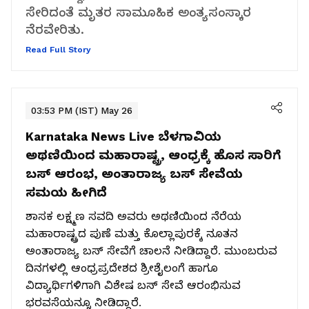
ಸೇರಿದಂತೆ ಮೃತರ ಸಾಮೂಹಿಕ ಅಂತ್ಯಸಂಸ್ಕಾರ
ನೆರವೇರಿತು.
Read Full Story
03:53 PM (IST) May 26
Karnataka News Live
ಬೆಳಗಾವಿಯ
ಅಥಣಿಯಿಂದ ಮಹಾರಾಷ್ಟ್ರ, ಆಂಧ್ರಕ್ಕೆ ಹೊಸ ಸಾರಿಗೆ
ಬಸ್ ಆರಂಭ, ಅಂತಾರಾಜ್ಯ ಬಸ್ ಸೇವೆಯ
ಸಮಯ ಹೀಗಿದೆ
ಶಾಸಕ ಲಕ್ಷ್ಮಣ ಸವದಿ ಅವರು ಅಥಣಿಯಿಂದ ನೆರೆಯ
ಮಹಾರಾಷ್ಟ್ರದ ಪುಣೆ ಮತ್ತು ಕೊಲ್ಲಾಪುರಕ್ಕೆ ನೂತನ
ಅಂತಾರಾಜ್ಯ ಬಸ್ ಸೇವೆಗೆ ಚಾಲನೆ ನೀಡಿದ್ದಾರೆ. ಮುಂಬರುವ
ದಿನಗಳಲ್ಲಿ ಆಂಧ್ರಪ್ರದೇಶದ ಶ್ರೀಶೈಲಂಗೆ ಹಾಗೂ
ವಿದ್ಯಾರ್ಥಿಗಳಿಗಾಗಿ ವಿಶೇಷ ಬಸ್ ಸೇವೆ ಆರಂಭಿಸುವ
ಭರವಸೆಯನ್ನೂ ನೀಡಿದ್ದಾರೆ.