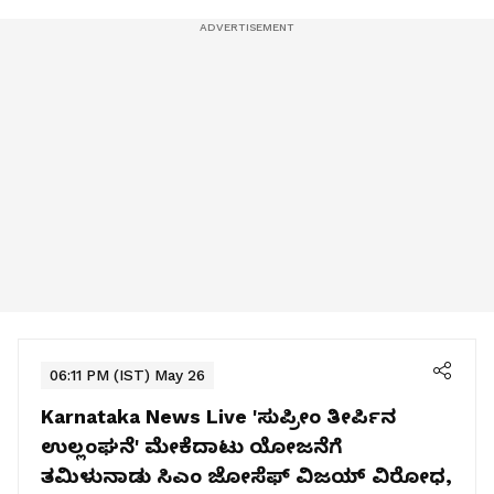
06:11 PM (IST) May 26
Karnataka News Live
'ಸುಪ್ರೀಂ ತೀರ್ಪಿನ
ಉಲ್ಲಂಘನೆ' ಮೇಕೆದಾಟು ಯೋಜನೆಗೆ
ತಮಿಳುನಾಡು ಸಿಎಂ ಜೋಸೆಫ್‌ ವಿಜಯ್‌ ವಿರೋಧ,