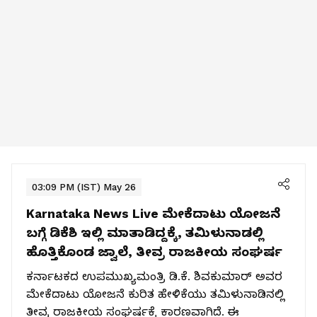
03:09 PM (IST) May 26
Karnataka News Live
ಮೇಕೆದಾಟು ಯೋಜನೆ
ಬಗ್ಗೆ ಡಿಕೆಶಿ ಇಲ್ಲಿ ಮಾತಾಡಿದ್ದಕ್ಕೆ, ತಮಿಳುನಾಡಲ್ಲಿ
ಹೊತ್ತಿಕೊಂಡ ಜ್ವಾಲೆ, ತೀವ್ರ ರಾಜಕೀಯ ಸಂಘರ್ಷ
ಕರ್ನಾಟಕದ ಉಪಮುಖ್ಯಮಂತ್ರಿ ಡಿ.ಕೆ. ಶಿವಕುಮಾರ್ ಅವರ
ಮೇಕೆದಾಟು ಯೋಜನೆ ಕುರಿತ ಹೇಳಿಕೆಯು ತಮಿಳುನಾಡಿನಲ್ಲಿ
ತೀವ್ರ ರಾಜಕೀಯ ಸಂಘರ್ಷಕ್ಕೆ ಕಾರಣವಾಗಿದೆ. ಈ