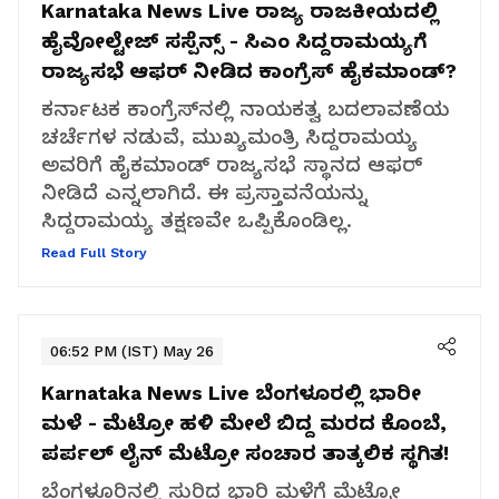
Karnataka News Live
ರಾಜ್ಯ ರಾಜಕೀಯದಲ್ಲಿ
ಹೈವೋಲ್ಟೇಜ್‌ ಸಸ್ಪೆನ್ಸ್ - ಸಿಎಂ ಸಿದ್ದರಾಮಯ್ಯಗೆ
ರಾಜ್ಯಸಭೆ ಆಫರ್ ನೀಡಿದ ಕಾಂಗ್ರೆಸ್ ಹೈಕಮಾಂಡ್?
ಕರ್ನಾಟಕ ಕಾಂಗ್ರೆಸ್‌ನಲ್ಲಿ ನಾಯಕತ್ವ ಬದಲಾವಣೆಯ
ಚರ್ಚೆಗಳ ನಡುವೆ, ಮುಖ್ಯಮಂತ್ರಿ ಸಿದ್ದರಾಮಯ್ಯ
ಅವರಿಗೆ ಹೈಕಮಾಂಡ್ ರಾಜ್ಯಸಭೆ ಸ್ಥಾನದ ಆಫರ್
ನೀಡಿದೆ ಎನ್ನಲಾಗಿದೆ. ಈ ಪ್ರಸ್ತಾವನೆಯನ್ನು
ಸಿದ್ದರಾಮಯ್ಯ ತಕ್ಷಣವೇ ಒಪ್ಪಿಕೊಂಡಿಲ್ಲ.
Read Full Story
06:52 PM (IST) May 26
Karnataka News Live
ಬೆಂಗಳೂರಲ್ಲಿ ಭಾರೀ
ಮಳೆ - ಮೆಟ್ರೋ ಹಳಿ ಮೇಲೆ ಬಿದ್ದ ಮರದ ಕೊಂಬೆ,
ಪರ್ಪಲ್ ಲೈನ್ ಮೆಟ್ರೋ ಸಂಚಾರ ತಾತ್ಕಲಿಕ ಸ್ಥಗಿತ!
ಬೆಂಗಳೂರಿನಲ್ಲಿ ಸುರಿದ ಭಾರಿ ಮಳೆಗೆ ಮೆಟ್ರೋ