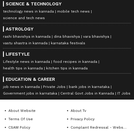
SCIENCE & TECHNOLOGY
technology news in kannada
mobile tech news
science and tech news
ASTROLOGY
rashi bhavishya in kannada
dina bhavishya
vara bhavishya
vastu shastra in kannada
karnataka festivals
LIFESTYLE
Lifestyle news in kannada
food recipes in kannada
health tips in kannada
kitchen tips in kannada
EDUCATION & CAREER
job news in kannada
Private Jobs
bank jobs in karnataka
Government jobs in karnataka
Central Govt Jobs in Kannada
IT Jobs
About Website
About Tv
Terms Of Use
Privacy Policy
CSAM Policy
Complaint Redressal - Website