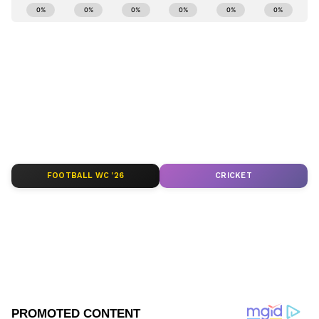
ಕರ್ನಾಟಕ, ಭಾರತ (
India News
) ಮತ್ತು ಜಗತ್ತಿನ
ಕ್ಷಣಕ್ಷಣದ ಕನ್ನಡ ಸುದ್ದಿ (
Kannada News
)
ಅಪ್ಡೇಟ್‌ಗಳಿಗಾಗಿ ಏಷ್ಯಾನೆಟ್ ಸುವರ್ಣ ನ್ಯೂಸ್‌ ಫಾಲೋ
ಮಾಡಿ. ಬ್ರೇಕಿಂಗ್ ಸುದ್ದಿ (
Latest Kannada News
),
ವಿಶೇಷ ವರದಿಗಳು ಮತ್ತು ನೇರ ಪ್ರಸಾರಗಳೊಂದಿಗೆ
(
kannada news live
) ಸಂಪೂರ್ಣ ಮಾಹಿತಿ ಒಂದೇ
ಕ್ಲಿಕ್‌ನಲ್ಲಿ ಲಭ್ಯ. ಏಷ್ಯಾನೆಟ್ ಸುವರ್ಣ ನ್ಯೂಸ್ ಅಧಿಕೃತ
ಆ್ಯಪ್ ಡೌನ್‌ಲೋಡ್ ಮಾಡಿ ಹಾಗು ಎಲ್ಲಾ ಅಪ್‌ಡೇಟ್
ಗಳನ್ನು ಪಡೆಯಿರಿ
FOOTBALL WC '26
CRICKET
ABOUT THE AUTHOR
Kannadaprabha News
KN
1967ರ ನವೆಂಬರ್ 4ರಂದು ಆರಂಭವಾದ ಕನ್ನಡಪ್ರಭ ಕನ್ನಡ
ಪತ್ರಿಕೋದ್ಯಮದಲ್ಲಿಯೇ ವಿಶೇಷ ಛಾಪು ಮೂಡಿಸಿದ ಕನ್ನಡ ದಿನ
ಪತ್ರಿಕೆ. ದೇಶ, ವಿದೇಶ, ವಾಣಿಜ್ಯ, ಕ್ರೀಡೆ, ಮನೋರಂಜನೆ ಸೇರಿ
ವೈವಿಧ್ಯಮಯ ಸುದ್ದಿಗಳ ಹೂರಣ ಹೊತ್ತು ತರುವ ಕನ್ನಡಪ್ರಭ,
ಬೆಂಗಳೂರು
ಕನ್ನಡಿಗರ ಅಸ್ಮಿತೆಯ ಸಂಕೇತ. ಸದಾ ಕರುನಾಡು, ನುಡಿ, ಸಂಸ್ಕೃತಿ
ಪರ ಧ್ವನಿ ಎತ್ತುವ ಕನ್ನಡಪ್ರಭ ದಿನ ಪತ್ರಿಕೆಯಲ್ಲಿ ಪ್ರಕಟಗೊಳ್ಳುವ
ಸುದ್ದಿಗಳು ಸುವರ್ಣ ನ್ಯೂಸ್ ವೆಬ್‌ಸೈಟಲ್ಲೂ ಲಭ್ಯ.