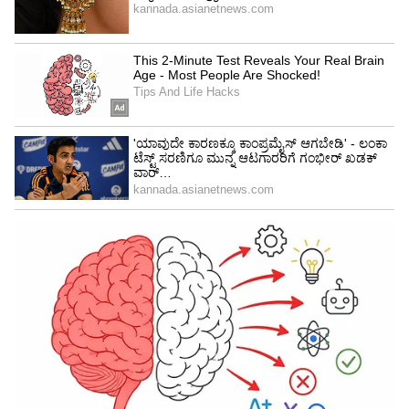
ಉಷ್ಣ ಮಾರುತದಿಂದ ರಕ್ಷಿಸಿಕೊಳ್ಳಲು ಹೆಚ್ಚು ನೀರು
ಕುಡಿಯಬೇಕು
ನಿಂಬೆ ಹಣ್ಣಿನ ಶರಬತ್ತು, ಮಜ್ಜಿಗೆ, ಲಸ್ಸಿ, ಹಣ್ಣಿನ
ಜ್ಯೂಸ್‌ಗಳನ್ನು ಒಂದು ಚಿಟಿಕೆ ಉಪ್ಪಿನೊಂದಿಗೆ ಸೇವಿಸುವುದು
ಉತ್ತಮ
ನೀರಿನ ಅಂಶ ಹೆಚ್ಚಿರುವ ಕಲ್ಲಂಗಡಿ, ಕರಬೂಜ, ಕಿತ್ತಳೆ,
ದ್ರಾಕ್ಷಿ, ಅನಾನಸ್‌, ಸೌತೆಕಾಯಿ, ಎಳೆನೀರು ಸೇವಿಸಬೇಕು
ತಿಳಿಬಣ್ಣದ, ಮೈಗೆ ಅಂಟದ ಹತ್ತಿ ಬಟ್ಟೆಧರಿಸಬೇಕು. ನೆರಳಿಗೆ
ಟೋಪಿ, ಛತ್ರಿಯಂತಹ ಆಯ್ಕೆಗಳನ್ನು ಇಟ್ಟುಕೊಳ್ಳಬೇಕು
ಹಗಲಿನಲ್ಲಿ ಮನೆಯ ಕೆಳಗಿನ ಮಹಡಿಗಳಲ್ಲಿರುವುದು
ಉತ್ತಮ.