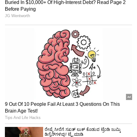
ಹೀಟ್‌ ಸ್ಟೊ್ರೕಕ್‌ ಆದಾಗ ತಕ್ಷಣ ವ್ಯಕ್ತಿಯನ್ನು ತಣ್ಣಗಿನ
ಪ್ರದೇಶಕ್ಕೆ ಕರೆದೊಯ್ದು, ದೇಹ ಹಾಗೂ ಬಟ್ಟೆಮೇಲೆ ತಣ್ಣಗಿನ
ನೀರು ಹಾಕಬೇಕು. ವ್ಯಕ್ತಿಗೆ ಹೆಚ್ಚು ಗಾಳಿ ಆಡಲು ಅವಕಾಶ
ಮಾಡಿಕೊಡಬೇಕು. ಜತೆಗೆ 108ಗೆ ಕರೆ ಮಾಡಬೇಕು.
Bengaluru: ಕಲ್ಲಂಗಡಿ ಹಣ್ಣಿಗೆ 30 ರೂ.: ಬಿಸಿಲು
ಹೆಚ್ಚಾದಂತೆ ಬೆಲೆ ಏರಿಕೆ
ಸಾರ್ವಜನಿಕರು ಏನು ಮಾಡಬೇಕು?