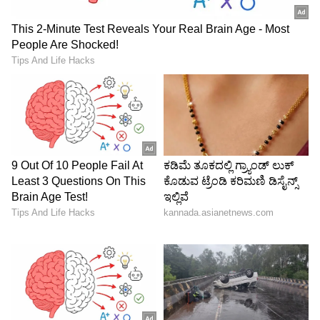
ಏನು ಮಾಡಬಾರದು?
ಮಧ್ಯಾಹ್ನ 12 ರಿಂದ 3 ಗಂಟೆವರೆಗೆ ಹೊರ ಹೋಗುವುದನ್ನು
ತಪ್ಪಿಸಬೇಕು
ಮಕ್ಕಳನ್ನು ನಿಲುಗಡೆ ಮಾಡಿರುವ ವಾಹನಗಳಲ್ಲಿ
ಬಿಡಬಾರದು
ಮಧ್ಯಾಹ್ನದ ವೇಳೆ ಅಡುಗೆ ಸಿದ್ಧಪಡಿಸುವುದನ್ನು ತಪ್ಪಿಸಬೇಕು
ಮಧ್ಯಾಹ್ನ ಕಾಫಿ, ಟೀ, ಕಾರ್ಬೊನೇಟೆಡ್‌ ಪಾನೀಯ
ಸೇವಿಸಬೇಡಿ
ಚಪ್ಪಲಿ, ಛತ್ರಿಯಂತಹ ಸುರಕ್ಷತೆ ಇಲ್ಲದೆ ಬಿಸಿಲಿನಲ್ಲಿ
ಓಡಾಡಬಾರದು