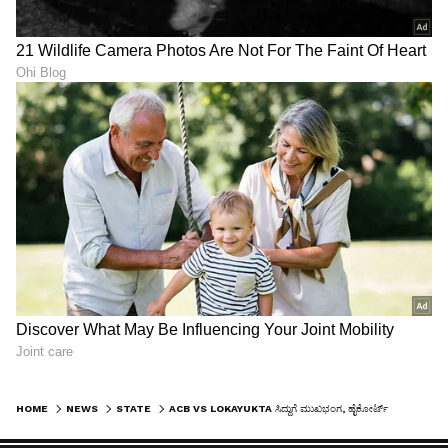
HOME
NEWS
STATE
ACB VS LOKAYUKTA ಸಿದ್ದುಗೆ ಮುಖಭಂಗ, ಹೈಕೋರ್ಟ್ ಸೂಚನೆಯಂತೆ ಎಸಿಬಿ ರದ್ದುಗೊಳಿಸಿ ಬೊಮ್ಮಾಯಿ ಸರ್ಕಾರ ಆದೇಶ!