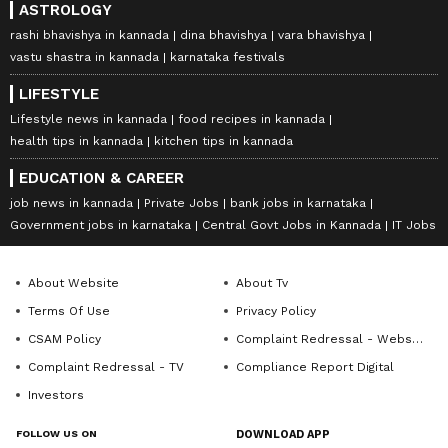
ASTROLOGY
rashi bhavishya in kannada
dina bhavishya
vara bhavishya
vastu shastra in kannada
karnataka festivals
LIFESTYLE
Lifestyle news in kannada
food recipes in kannada
health tips in kannada
kitchen tips in kannada
EDUCATION & CAREER
job news in kannada
Private Jobs
bank jobs in karnataka
Government jobs in karnataka
Central Govt Jobs in Kannada
IT Jobs
About Website
About Tv
Terms Of Use
Privacy Policy
CSAM Policy
Complaint Redressal - Website
Complaint Redressal - TV
Compliance Report Digital
Investors
FOLLOW US ON
DOWNLOAD APP