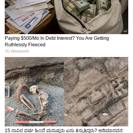
ಕರ್ನಾಟಕ ಮತದಾರರ ಪಟ್ಟಿ
Politics: ಅದಲು ಬದಲಾಗುತ್ತಾ
'ವಿಶೇಷ ಸಮಗ್ರ ಪರಿಷ್ಕರಣೆ'
ಡಿಕೆ ಸಂಪುಟ? ಇವರೇನಾ ಹೊಸ
2026: ಹೊಸ ವೇಳಾಪಟ್ಟಿ
ಸಚಿವರು; ಯಾರು ಇನ್‌ ಯಾರು
ಪ್ರಕಟಿಸಿದ ಚುನಾವಣಾ ಆಯೋಗ!
ಔಟ್; ಬಂಡಾಯ ಶಮನಕ್ಕೆ ಬಂಡೆ
ರಣತಂತ್ರ!
ತಮಿಳುನಾಡು ವಿಧಾನಸಭೆಯಲ್ಲಿ
ಎರಡನೇ ಬಾರಿ ಸಿಎಂ ಡಿಕೆ
ವಿಜಯ್-ಸ್ಟಾಲಿನ್ ಮಧ್ಯೆ ಕಾವೇರಿ
ಶಿವಕುಮಾರ್ ಭೇಟಿಯಾಗಿ
ಕಿಚ್ಚು, ಕರ್ನಾಟಕದೊಂದಿಗೆ
ಸಿಟ್ಟಿನಿಂದಲೇ ಹೊರಬಂದ
ಮಾತನಾಡಿದ್ರೆ ತಪ್ಪೇನಿದೆ?
ಬಸವರಾಜ್ ಹೊರಟ್ಟಿ
LATEST VIDEOS