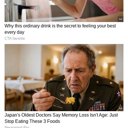
ನಿಲುವು ತಿಳಿಸುವಂತೆ ನೋಟಿಸ್‌ ನೀಡಿತ್ತು.
DOWNLOAD APP
ಕರ್ನಾಟಕ, ಭಾರತ (
India News
) ಮತ್ತು ಜಗತ್ತಿನ
ಕ್ಷಣಕ್ಷಣದ ಕನ್ನಡ ಸುದ್ದಿ (
Kannada News
)
ಅಪ್ಡೇಟ್‌ಗಳಿಗಾಗಿ ಏಷ್ಯಾನೆಟ್ ಸುವರ್ಣ ನ್ಯೂಸ್‌ ಫಾಲೋ
ಮಾಡಿ. ಬ್ರೇಕಿಂಗ್ ಸುದ್ದಿ (
Latest Kannada News
),
ವಿಶೇಷ ವರದಿಗಳು ಮತ್ತು ನೇರ ಪ್ರಸಾರಗಳೊಂದಿಗೆ
(
kannada news live
) ಸಂಪೂರ್ಣ ಮಾಹಿತಿ ಒಂದೇ
ಕ್ಲಿಕ್‌ನಲ್ಲಿ ಲಭ್ಯ. ಏಷ್ಯಾನೆಟ್ ಸುವರ್ಣ ನ್ಯೂಸ್ ಅಧಿಕೃತ
ಆ್ಯಪ್ ಡೌನ್‌ಲೋಡ್ ಮಾಡಿ ಹಾಗು ಎಲ್ಲಾ ಅಪ್‌ಡೇಟ್
ಗಳನ್ನು ಪಡೆಯಿರಿ