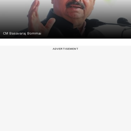
CM Basavaraj Bommai