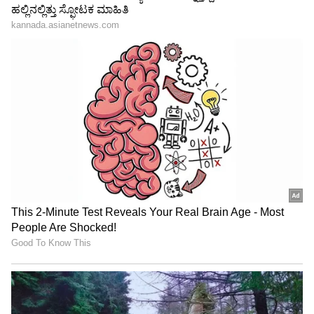
"ರಾಜಕೀಯ ಬೇಡ, ಸಿನಿಮಾನೇ ಪ್ರಾಣ":
ಕನಕೋತ್ಸವದಲ್ಲಿ ರಿಷಬ್ ಶೆಟ್ಟಿ | Rishab
Shetty speech | Suvarna News
ಶೇ.50 ರಿಂದ ಶೇ.18 ಕ್ಕೆ TAX ಇಳಿಕೆ: ಮೋದಿ-
ಟ್ರಂಪ್ ಐತಿಹಾಸಿಕ ಒಪ್ಪಂದ | India US
Trade Deal | Party Rounds