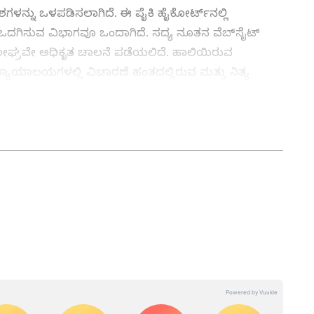
ಗಳನ್ನು ಒಳಪಡಿಸಲಾಗಿದೆ. ಈ ಪೈಕಿ ಹೈಕೋರ್ಟ್‌ನಲ್ಲಿ
ದಗಿಸುವ ವಿಭಾಗವೂ ಒಂದಾಗಿದೆ. ಸದ್ಯ ನೂತನ ವೆಬ್‌ಸೈಟ್‌
ು, ಶೀಘ್ರವೇ ಅಧಿಕೃತ ಚಾಲನೆ ಪಡೆಯಲಿದೆ. ಹಾಲಿಯಿರುವ
ಾ ನ್ಯಾಯಾಲಯಗಳಲ್ಲಿ ವಿಚಾರಣೆ ಹಂತದಲ್ಲಿರುವ ಮತ್ತು ನಿತ್ಯ
 ಅರ್ಜಿಗಳ ಅಂಕಿ ಅಂಶ ಮಾತ್ರ ನೀಡಲಾಗುತ್ತಿದೆ.
ಲಿ ಹೈಕೋರ್ಟ್‌ನಲ್ಲಿ ವಿಚಾರಣೆ ಹಂತದಲ್ಲಿರುವ ಒಟ್ಟು ಅರ್ಜಿಗಳ
ತ್ತು ಜಗತ್ತಿನ ಕ್ಷಣಕ್ಷಣದ ಕನ್ನಡ ಸುದ್ದಿ (
Kannada
್ ಸುವರ್ಣ ನ್ಯೂಸ್‌ ಫಾಲೋ ಮಾಡಿ. ಬ್ರೇಕಿಂಗ್ ಸುದ್ದಿ
ಷ ವರದಿಗಳು ಮತ್ತು ನೇರ ಪ್ರಸಾರಗಳೊಂದಿಗೆ (
kannada
ಕ್ಲಿಕ್‌ನಲ್ಲಿ ಲಭ್ಯ. ಏಷ್ಯಾನೆಟ್ ಸುವರ್ಣ ನ್ಯೂಸ್
ಾಗು ಎಲ್ಲಾ ಅಪ್‌ಡೇಟ್ ಗಳನ್ನು ಪಡೆಯಿರಿ
ನ್ನಡಪ್ರಭ ಕನ್ನಡ ಪತ್ರಿಕೋದ್ಯಮದಲ್ಲಿಯೇ ವಿಶೇಷ ಛಾಪು
ವಿದೇಶ, ವಾಣಿಜ್ಯ, ಕ್ರೀಡೆ, ಮನೋರಂಜನೆ ಸೇರಿ ವೈವಿಧ್ಯಮಯ ಸುದ್ದಿಗಳ
ಡಿಗರ ಅಸ್ಮಿತೆಯ ಸಂಕೇತ. ಸದಾ ಕರುನಾಡು, ನುಡಿ, ಸಂಸ್ಕೃತಿ ಪರ ಧ್ವನಿ