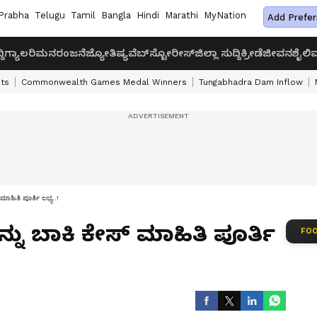
Prabha
Telugu
Tamil
Bangla
Hindi
Marathi
MyNation
Add Prefer
ದಿ
ಗ್ಯಾಲರಿ
ಮನರಂಜನೆ
ಜ್ಯೋತಿಷ್ಯ
ವೆಬ್‌ಸ್ಟೋರೀಸ್
ಜಿಲ್ಲಾ ಸುದ್ದಿ
ಕ್ರೀಡೆ
ಜೀವನಶೈಲಿ
ವ
ts
Commonwealth Games Medal Winners
Tungabhadra Dam Inflow
‌ ಮಾಹಿತಿ ಪೂರ್ತಿ ಲಭ್ಯ..!
ನ್ನು ಬಾಕಿ ಕೇಸ್‌ ಮಾಹಿತಿ ಪೂರ್ತಿ
FOO