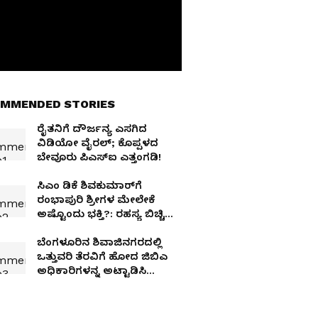
MMENDED STORIES
ರೈತನಿಗೆ ದೌರ್ಜನ್ಯ ಎಸಗಿದ
ವಿಡಿಯೋ ವೈರಲ್; ಕೊಪ್ಪಳದ
ಬೇವೂರು ಪಿಎಸ್‌ಐ ಎತ್ತಂಗಡಿ!
ಸಿಎಂ ಡಿಕೆ ಶಿವಕುಮಾರ್‌ಗೆ
ರಂಭಾಪುರಿ ಶ್ರೀಗಳ ಮೇಲೇಕೆ
ಅಷ್ಟೊಂದು ಭಕ್ತಿ?: ರಹಸ್ಯ ಬಿಚ್ಚಿಟ್ಟ
ಜಗದ್ಗುರುಗಳು!
ಬೆಂಗಳೂರಿನ ಶಿವಾಜಿನಗರದಲ್ಲಿ
ಒತ್ತುವರಿ ತೆರವಿಗೆ ಹೋದ ಜಿಬಿಎ
ಅಧಿಕಾರಿಗಳನ್ನ ಅಟ್ಟಾಡಿಸಿ
ಹೊಡೆದ ಕಿಡಿಗೇಡಿಗಳು!