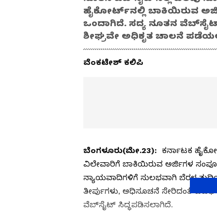
ಹೈಕೋರ್ಟ್‌ನಲ್ಲಿ ಬಾಕಿಯಿರುವ ಅ
ಒಂದಾಗಿದೆ. ಸದ್ಯ ನೂತನ ವೆಬ್‌ಸೈಟ್‌
ಶೀಘ್ರವೇ ಅಧಿಕೃತ ಚಾಲನೆ ಪಡೆಯ
ವೆಂಕಟೇಶ್‌ ಕಲಿಪಿ
ಬೆಂಗಳೂರು(ಮೇ.23):
ಕರ್ನಾಟಕ ಹೈಕೋರ್
ವಿಲೇವಾರಿಗೆ ಬಾಕಿಯಿರುವ ಅರ್ಜಿಗಳ ಸಂಪೂ
ನ್ಯಾಯವಾದಿಗಳಿಗೆ ಸುಲಭವಾಗಿ ಬೆರಳ ತುದಿಯಲ್
ತೀರ್ಪುಗಳು, ಅಧಿಸೂಚನೆ ಸೇರಿದಂತೆ ವಿವಿ
ವೆಬ್‌ಸೈಟ್‌ ಸಿದ್ಧಪಡಿಸಲಾಗಿದೆ.