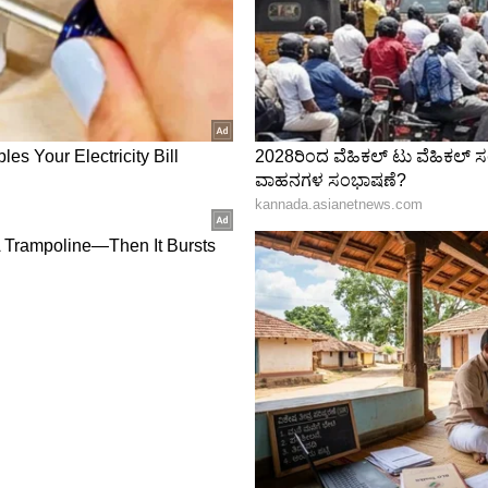
ಗಳು ಬಾಕಿ ಇವೆ. ಸುಪ್ರೀಂಕೋರ್ಟ್‌ನಲ್ಲಿ ಮೇ 19ಕ್ಕೆ 80,671