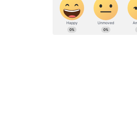
ಎತ್ತುವ ಕನ್ನಡಪ್ರಭ ದಿನ ಪತ್ರಿಕೆಯಲ್ಲಿ 
ವಾಹನ ಪಾರ್ಕಿಂಗ್‌ ಪಾಲಿಸಿ ಜಾರಿಗೆ ಕ್ರಮ
ಮತ್ತೊಂದು ವಿಶೇಷವೆಂದರೆ ಮೂರು ಪೀಠಗಳಲ್ಲ
ನಿಗದಿಯಾದ ಮತ್ತು ವಿಲೇವಾರಿಗೆ ಬಾಕಿಯಿರುವ
ಹಿರಿಯ ನಾಗರಿಕರು ಮತ್ತು ಮಹಿಳೆಯರು ಸಲ್
ಪ್ರಕರಣಗಳ ಅಂಕಿ ಅಂಶ ನೀಡಲಾಗುತ್ತಿದೆ. ಈ 
ಪ್ರಕಟಿಸಲಾಗುತ್ತಿದೆ.
2.88 ಲಕ್ಷ ಪ್ರಕರಣ ಬಾಕಿ: