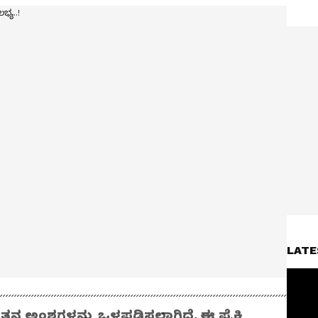
LATE
ೂತನ ಅಂಶಗಳನ್ನು ಒಳಪಡಿಸಲಾಗಿದೆ. ಈ ಪೈಕಿ