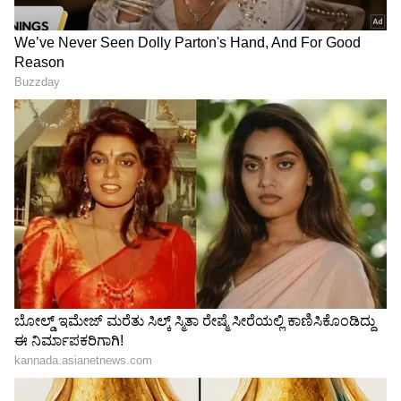
ಲಸಿಕೆ ಹಾಕುತ್ತಿರುವುದು ಹೆಗ್ಗಳಿಕೆಯಾಗಿದೆ. ಇಲಾಖೆಯ
ಅಧಿಕಾರಿಗಳು ಜಾಗೃತಿ ಮೂಡಿಸಿದ್ದರಿಂದ ಲಸಿಕೀಕರಣಕ್ಕೆ
ಪಶುಪಾಲಕರಿಂದ ಉತ್ತಮ ಸ್ಪಂದನೆ ವ್ಯಕ್ತವಾಗಿದೆ’ ಎಂದು
ಪಶುಸಂಗೋಪನಾ ಸಚಿವ ಕೆ.ವೆಂಕಟೇಶ್‌ ಪ್ರತಿಕ್ರಿಯಿಸಿದ್ದಾರೆ.
RECOMMENDED STORIES