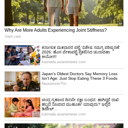
Shetty speech | Suvarna News
ಶೇ.50 ರಿಂದ ಶೇ.18 ಕ್ಕೆ TAX ಇಳಿಕೆ: ಮೋದಿ-
ಟ್ರಂಪ್ ಐತಿಹಾಸಿಕ ಒಪ್ಪಂದ | India US
Trade Deal | Party Rounds