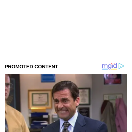
KN
1967ರ ನವೆಂಬರ್ 4ರಂದು ಆರಂಭವಾದ ಕನ್ನಡಪ್ರಭ ಕನ್ನಡ
ಪತ್ರಿಕೋದ್ಯಮದಲ್ಲಿಯೇ ವಿಶೇಷ ಛಾಪು ಮೂಡಿಸಿದ ಕನ್ನಡ ದಿನ
ಪತ್ರಿಕೆ. ದೇಶ, ವಿದೇಶ, ವಾಣಿಜ್ಯ, ಕ್ರೀಡೆ, ಮನೋರಂಜನೆ ಸೇರಿ
ವೈವಿಧ್ಯಮಯ ಸುದ್ದಿಗಳ ಹೂರಣ ಹೊತ್ತು ತರುವ ಕನ್ನಡಪ್ರಭ,
ಕನ್ನಡಿಗರ ಅಸ್ಮಿತೆಯ ಸಂಕೇತ. ಸದಾ ಕರುನಾಡು, ನುಡಿ, ಸಂಸ್ಕೃತಿ
ಪರ ಧ್ವನಿ ಎತ್ತುವ ಕನ್ನಡಪ್ರಭ ದಿನ ಪತ್ರಿಕೆಯಲ್ಲಿ ಪ್ರಕಟಗೊಳ್ಳುವ
ಸುದ್ದಿಗಳು ಸುವರ್ಣ ನ್ಯೂಸ್ ವೆಬ್‌ಸೈಟಲ್ಲೂ ಲಭ್ಯ.