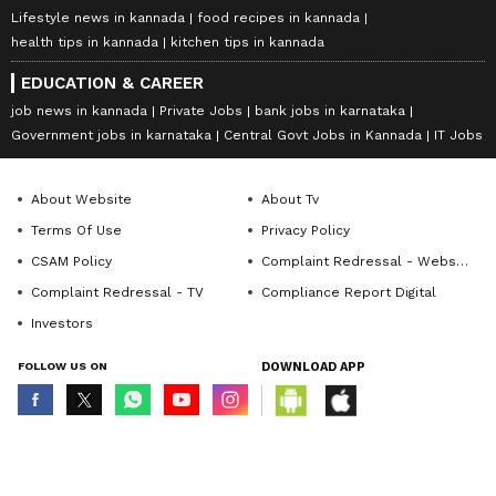
Lifestyle news in kannada
food recipes in kannada
health tips in kannada
kitchen tips in kannada
EDUCATION & CAREER
job news in kannada
Private Jobs
bank jobs in karnataka
Government jobs in karnataka
Central Govt Jobs in Kannada
IT Jobs
About Website
About Tv
Terms Of Use
Privacy Policy
CSAM Policy
Complaint Redressal - Website
Complaint Redressal - TV
Compliance Report Digital
Investors
FOLLOW US ON
DOWNLOAD APP
© Copyright 2026 Asianxt Digital Technologies Private Limited (Formerly
known as Asianet News Media & Entertainment Private Limited) | All Rights
Reserved