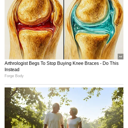
ಕರ್ನಾಟಕ ಮತದಾರರ ಪಟ್ಟಿ
Politics: ಅದಲು ಬದಲಾಗುತ್ತಾ
'ವಿಶೇಷ ಸಮಗ್ರ ಪರಿಷ್ಕರಣೆ'
ಡಿಕೆ ಸಂಪುಟ? ಇವರೇನಾ ಹೊಸ
2026: ಹೊಸ ವೇಳಾಪಟ್ಟಿ
ಸಚಿವರು; ಯಾರು ಇನ್‌ ಯಾರು
ಪ್ರಕಟಿಸಿದ ಚುನಾವಣಾ ಆಯೋಗ!
ಔಟ್; ಬಂಡಾಯ ಶಮನಕ್ಕೆ ಬಂಡೆ
ರಣತಂತ್ರ!
ತಮಿಳುನಾಡು ವಿಧಾನಸಭೆಯಲ್ಲಿ
ಎರಡನೇ ಬಾರಿ ಸಿಎಂ ಡಿಕೆ
ವಿಜಯ್-ಸ್ಟಾಲಿನ್ ಮಧ್ಯೆ ಕಾವೇರಿ
ಶಿವಕುಮಾರ್ ಭೇಟಿಯಾಗಿ
ಕಿಚ್ಚು, ಕರ್ನಾಟಕದೊಂದಿಗೆ
ಸಿಟ್ಟಿನಿಂದಲೇ ಹೊರಬಂದ
ಮಾತನಾಡಿದ್ರೆ ತಪ್ಪೇನಿದೆ?
ಬಸವರಾಜ್ ಹೊರಟ್ಟಿ
LATEST VIDEOS
"ರಾಜಕೀಯ ಬೇಡ, ಸಿನಿಮಾನೇ ಪ್ರಾಣ":
ಕನಕೋತ್ಸವದಲ್ಲಿ ರಿಷಬ್ ಶೆಟ್ಟಿ | Rishab