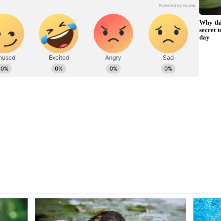
ಇಲಾಖೆಯಲ್ಲಿ ನ್ಯೂಸ್ ಮಾನಿಟರಿಂಗ್ ಆಗಿ ಹಲವು ವರ್ಷಗಳ ಸೇವೆ,
ೂಲತಃ ರಾಯಚೂರು ಜಿಲ್ಲೆಯ ಜಾನೇಕಲ್ ಗ್ರಾಮದವರಾದ ಇವರು ಓದು,
 ಕಾರಜೋಳ ಪರ ಭರ್ಜರಿಯಾಗಿ ಮತಯಾಚನೆ ನಡೆಸಿದರು.
ಿರ್ಣಾಯಕವಾಗಿವೆ. ಈ ಹಿನ್ನೆಲೆ ಲಿಂಗಾಯತ ಮತಗಳನ್ನು
ಳಿದ ಬಿಎಸ್‌ವೈ. ಈ ವೇಳೆ ಬಿಜೆಪಿ ಅಭ್ಯರ್ಥಿ ಗೋವಿಂದ ಕಾರಜೋಳ,
ಸಕ ಎಸ್ ಕೆ ಬಸವರಾಜನ್ ಸೇರಿ ಗಣ್ಯರು ಉಪಸ್ಥಿತರಿದ್ದರು.