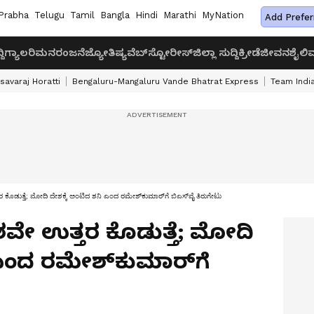
Prabha
Telugu
Tamil
Bangla
Hindi
Marathi
MyNation
Add Prefer
ದಿ
ಗ್ಯಾಲರಿ
ಮನರಂಜನೆ
ಜ್ಯೋತಿಷ್ಯ
ವೆಬ್‌ಸ್ಟೋರೀಸ್
ಜಿಲ್ಲಾ ಸುದ್ದಿ
ಕ್ರೀಡೆ
ಜೀವನಶೈಲಿ
ವ
savaraj Horatti
Bengaluru-Mangaluru Vande Bhatrat Express
Team India
ೊಡುತ್ತೆ; ಮೋದಿ ದೇಶಕ್ಕೆ ಅಂಟಿದ ಶನಿ ಎಂದ ರಮೇಶ್‌ಕುಮಾರ್‌ಗೆ ಬಿಎಸ್‌ವೈ ತಿರುಗೇಟು
ೇ ಉತ್ತರ ಕೊಡುತ್ತೆ; ಮೋದಿ
 ಎಂದ ರಮೇಶ್‌ಕುಮಾರ್‌ಗೆ