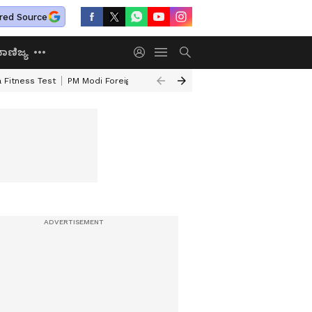
red Source
ಾಣಿಜ್ಯ
 Fitness Test
PM Modi Foreign Travel Expenditure
Valmiki Corporatio