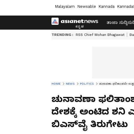
Malayalam
Newsable
Kannada
Kannada
ತಾಜಾ ಸುದ್ದಿ
ಸುದ್
TRENDING :
RSS Chief Mohan Bhagawat
Ba
HOME
NEWS
POLITICS
ಚುನಾವಣಾ ಫಲಿತಾಂಶವೇ ಉತ್ತರ ಕ
ಚುನಾವಣಾ ಫಲಿತಾಂಶವ
ದೇಶಕ್ಕೆ ಅಂಟಿದ ಶನಿ
ಬಿಎಸ್‌ವೈ ತಿರುಗೇಟು