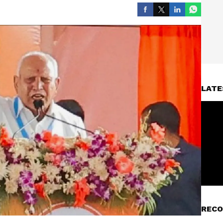
LATE
RECO