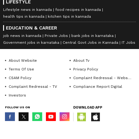
LIFESTYLE
Lifestyle news in kannada
food recipes in kannada
health tips in kannada
kitchen tips in kannada
EDUCATION & CAREER
job news in kannada
Private Jobs
bank jobs in karnataka
Government jobs in karnataka
Central Govt Jobs in Kannada
IT Jobs
About Website
About Tv
Terms Of Use
Privacy Policy
CSAM Policy
Complaint Redressal - Website
Complaint Redressal - TV
Compliance Report Digital
Investors
FOLLOW US ON
DOWNLOAD APP
© Copyright 2026 Asianxt Digital Technologies Private Limited (Formerly
known as Asianet News Media & Entertainment Private Limited) | All Rights
Reserved