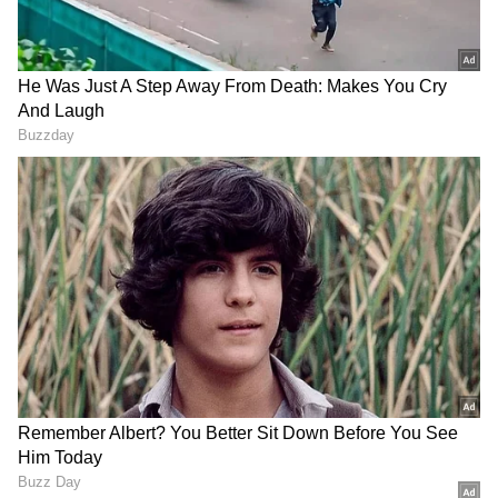
ವಿಶೇಷ ವರದಿಗಳು ಮತ್ತು ನೇರ ಪ್ರಸಾರಗಳೊಂದಿಗೆ
ಮಾಡದೆ, ಸಂಸತ್ತಿನಲ್ಲಿ ಫಟನೆಯ ಬಗ್ಗೆ ಹೇಳಿಕೆಯನ್ನು ನೀಡದೆ,
(
kannada news live
) ಸಂಪೂರ್ಣ ಮಾಹಿತಿ ಒಂದೇ
ಚರ್ಚೆಗೆ ಅವಕಾಶ ನೀಡದೆ, ವಿಪಕ್ಷದ 143 ಮಂದಿ ಸಂಸತ್
ಕ್ಲಿಕ್‌ನಲ್ಲಿ ಲಭ್ಯ. ಏಷ್ಯಾನೆಟ್ ಸುವರ್ಣ ನ್ಯೂಸ್ ಅಧಿಕೃತ
ಸದಸ್ಯರನ್ನು ಅಮಾನತು ಮಾಡುವ ಮೂಲಕ ಪ್ರಜಾಪ್ರಭುತ್ವಕ್ಕೆ
ಆ್ಯಪ್ ಡೌನ್‌ಲೋಡ್ ಮಾಡಿ ಹಾಗು ಎಲ್ಲಾ ಅಪ್‌ಡೇಟ್
ಧಕ್ಕೆಉಂಟು ಮಾಡಿ ಐಡಿ, ಸಿಬಿಐಯನ್ನು ತಮ್ಮ
ಗಳನ್ನು ಪಡೆಯಿರಿ.
ಹಿಡಿತದಲ್ಲಿಟ್ಟುಕೊಂಡು ಮೋದಿ ಮತ್ತು ಅಮಿತ್ ಶಾ ನಿರಂಕುಶ
ಪ್ರಭುತ್ವದ ಹಾದಿ ಹಿಡಿದಿದ್ದಾರೆ ಎಂದು ಆರೋಪಿಸಿದರು.
ಇಂದು ದೇಶಾದ್ಯಂತ ಕಾಂಗ್ರೆಸ್ ನೇತೃತ್ವದಲ್ಲಿ ಪ್ರತಿಭಟನೆ
ನಡೆಯುತ್ತಿದೆ. ರಾಜ್ಯದ ಎಲ್ಲಾ ಜಿಲ್ಲಾ ಕೇಂದ್ರಗಳಲ್ಲೂ ಕಾಂಗ್ರೆಸ್
ಪ್ರತಿಭಟನೆ ನಡೆಸುತ್ತಿದ್ದು ಮುಂದಿನ ದಿನಗಳಲ್ಲಿ ನಿರಂತರವಾಗಿ
ನಡೆಯುತ್ತಿದೆ. ಸಂಸದ ಪ್ರತಾಪ್ ಸಿಂಹ ಅವರನ್ನು ಬಂಧಿಸಿ
ವಿಚಾರಣೆ ನಡೆಸಬೇಕು. ಇಲ್ಲದಿದ್ದರೆ ಉಗ್ರ ಪ್ರತಿಭಟನೆ
ನಡೆಸಬೇಕಾಗುತ್ತದೆ ಎಂದು ಎಚ್ಚರಿಸಿದರು.
ಖರ್ಗೆರನ್ನು ಸಿಎಂ ಮಾಡಲಿಲ್ಲ, ಇನ್ನು ಪಿಎಂ ಮಾಡ್ತಾರಾ?: