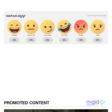
ABOUT THE AUTHOR
Kannadaprabha News
KN
1967ರ ನವೆಂಬರ್ 4ರಂದು ಆರಂಭವಾದ ಕನ್ನಡಪ್ರಭ ಕನ್ನಡ
ಪತ್ರಿಕೋದ್ಯಮದಲ್ಲಿಯೇ ವಿಶೇಷ ಛಾಪು ಮೂಡಿಸಿದ ಕನ್ನಡ ದಿನ
ಪತ್ರಿಕೆ. ದೇಶ, ವಿದೇಶ, ವಾಣಿಜ್ಯ, ಕ್ರೀಡೆ, ಮನೋರಂಜನೆ ಸೇರಿ
ವೈವಿಧ್ಯಮಯ ಸುದ್ದಿಗಳ ಹೂರಣ ಹೊತ್ತು ತರುವ ಕನ್ನಡಪ್ರಭ,
ಬಿಜೆಪಿ
ಕನ್ನಡಿಗರ ಅಸ್ಮಿತೆಯ ಸಂಕೇತ. ಸದಾ ಕರುನಾಡು, ನುಡಿ, ಸಂಸ್ಕೃತಿ
ನರೇಂದ್ರ ಮೋದಿ
ಕಾಂಗ್ರೆಸ್
ಪರ ಧ್ವನಿ ಎತ್ತುವ ಕನ್ನಡಪ್ರಭ ದಿನ ಪತ್ರಿಕೆಯಲ್ಲಿ ಪ್ರಕಟಗೊಳ್ಳುವ
ಸುದ್ದಿಗಳು ಸುವರ್ಣ ನ್ಯೂಸ್ ವೆಬ್‌ಸೈಟಲ್ಲೂ ಲಭ್ಯ.