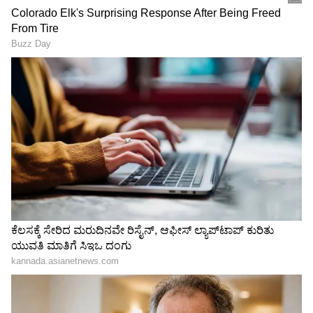
ಕೇಂದ್ರ ಸಚಿವ ನಾರಾಯಣಸ್ವಾಮಿ
RECOMMENDED STORIES
Jharkhand Protest: ದೆಹಲಿ
Karnataka Congress: ನಾರಿ
ಪ್ರತಿಭಟನೆಗೆ ಕೇಂದ್ರದ ನಿರ್ಲಕ್ಷ್ಯ,
ವ್ಯೂಹದ ಸುಳಿ, ಕ್ಯಾಬಿನೆಟ್​ನಲ್ಲಿ
ಜಾರ್ಖಂಡ್ ಸರ್ಕಾರದ ನಡೆಗೆ
ಕಿಡಿ; ದಾರಿ ಯಾವುದಯ್ಯಾ?
ಕಾಂಗ್ರೆಸ್ ಮೆಚ್ಚುಗೆ
ವಿಪಕ್ಷದ ಸಂಸದರನ್ನೇ ಅಮಾನತು ಮಾಡುವ ಮೂಲಕ