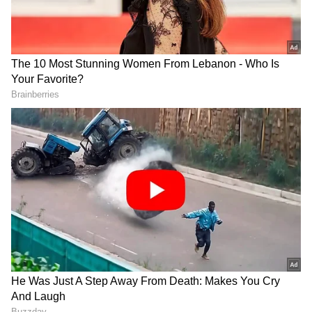
DOWNLOAD APP
ಕರ್ನಾಟಕ, ಭಾರತ (
India News
) ಮತ್ತು ಜಗತ್ತಿನ
ಕ್ಷಣಕ್ಷಣದ ಕನ್ನಡ ಸುದ್ದಿ (
Kannada News
)
ಅಪ್ಡೇಟ್‌ಗಳಿಗಾಗಿ ಏಷ್ಯಾನೆಟ್ ಸುವರ್ಣ ನ್ಯೂಸ್‌ ಫಾಲೋ
ಮಾಡಿ. ಬ್ರೇಕಿಂಗ್ ಸುದ್ದಿ (
Latest Kannada News
),
ವಿಶೇಷ ವರದಿಗಳು ಮತ್ತು ನೇರ ಪ್ರಸಾರಗಳೊಂದಿಗೆ
(
kannada news live
) ಸಂಪೂರ್ಣ ಮಾಹಿತಿ ಒಂದೇ
ಕ್ಲಿಕ್‌ನಲ್ಲಿ ಲಭ್ಯ. ಏಷ್ಯಾನೆಟ್ ಸುವರ್ಣ ನ್ಯೂಸ್ ಅಧಿಕೃತ
ಆ್ಯಪ್ ಡೌನ್‌ಲೋಡ್ ಮಾಡಿ ಹಾಗು ಎಲ್ಲಾ ಅಪ್‌ಡೇಟ್
ಗಳನ್ನು ಪಡೆಯಿರಿ.
'ನಾನು ರಾಜೀನಾಮೆ ಕೊಡಬೇಕೆಂಬುದು ಪಾಪ ಅವನ