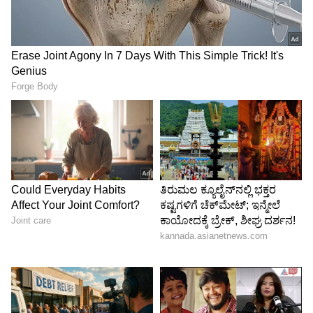
ಕುತೂಹಲಕಾರಿ ಸಂಗತಿಯೆಂದರೆ, ಶಿವಕುಮಾರ್‌ ಅವರೇನೋ
ಕೆಪಿಸಿಸಿ ಅಧ್ಯಕ್ಷ ಗಾದಿ ಬಿಟ್ಟುಕೊಡುವ ಸಂದೇಶ
ರವಾನಿಸಿದ್ದರೂ ಈ ಹುದ್ದೆ ಅಲಂಕರಿಸುವ ಇರಾದೆ ರಾಜ್ಯದ
ಯಾವ ಪ್ರಮುಖ ನಾಯಕನು ಈವರೆಗೆ ವ್ಯಕ್ತಪಡಿಸುತ್ತಿಲ್ಲ.
ಇನ್ನು ಜಾತಿ ಲೆಕ್ಕಾಚಾರದ ಪ್ರಕಾರ ಒಕ್ಕಲಿಗರಾಗಿರುವ
ಶಿವಕುಮಾರ್‌ ಈ ಹುದ್ದೆಯಿಂದ ಬದಲಾದರೆ ಸದರಿ ಹುದ್ದೆ
ಲಿಂಗಾಯತರಿಗೆ ದೊರೆಯುವ ಸಾಧ್ಯತೆ ಹುಟ್ಟಿಕೊಳ್ಳುತ್ತದೆ.
ಏಕೆಂದರೆ, ಮುಖ್ಯಮಂತ್ರಿ ಸಿದ್ದರಾಮಯ್ಯ ಹಿಂದುಳಿದ ವರ್ಗಕ್ಕೆ
ಸೇರಿದ್ದರೆ, ಉಪ ಮುಖ್ಯಮಂತ್ರಿ ಡಿ.ಕೆ. ಶಿವಕುಮಾರ್‌
ಒಕ್ಕಲಿಗರು. ಪರಿಶಿಷ್ಟ ಸಮುದಾಯದ ಮಲ್ಲಿಕಾರ್ಜುನ ಖರ್ಗೆ
ಎಐಸಿಸಿ ಅಧ್ಯಕ್ಷರಾಗಿದ್ದಾರೆ. ಹೀಗಾಗಿ ಸದ್ಯಕ್ಕೆ ಲಿಂಗಾಯತರಿಗೆ
ಪಕ್ಷದಲ್ಲಿ ಉನ್ನತ ಹುದ್ದೆ ದೊರೆಯಬೇಕಾಗುತ್ತದೆ ಎಂಬ
ವಾದವಿದೆ. ಆದರೆ, ಲಿಂಗಾಯತ ಸಮುದಾಯದ ಪಕ್ಷದ
ಮುಂಚೂಣಿ ನಾಯಕರಿಗೆ ಸದ್ಯಕ್ಕೆ ಕೆಪಿಸಿಸಿ ಹುದ್ದೆ