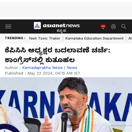
ಕನ್ನಡ
TRENDING :
Yash Toxic Trailer
Karnataka Education Department
A
ಕೆಪಿಸಿಸಿ ಅಧ್ಯಕ್ಷರ ಬದಲಾವಣೆ ಚರ್ಚೆ:
ಕಾಂಗ್ರೆಸ್‌ನಲ್ಲಿ ಕುತೂಹಲ
Author :
Kannadaprabha News
|
News
Published :
May 23 2024, 04:15 AM IST