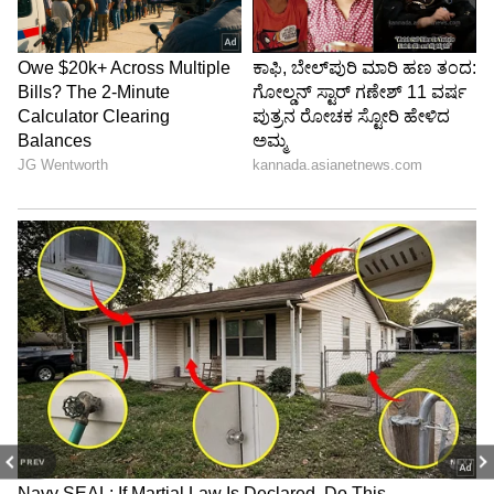
ಅಲಂಕರಿಸುವ ಯಾವುದೇ ಉಮೇದಿ ಇಲ್ಲ ಎಂದು ಮೂಲಗಳು
ತಿಳಿಸಿವೆ.
PREV
NEXT