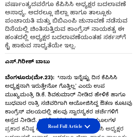
ವರ್ಷಾಂತ್ಯದವರೆಗೂ ಕೆಪಿಸಿಸಿ ಅಧ್ಯಕ್ಷರ ಬದಲಾವಣೆ
ಅಸಾಧ್ಯ. ಅದರಲ್ಲೂ ಜಿಲ್ಲಾ ಹಾಗೂ ತಾಲ್ಲೂಕು
ಪಂಚಾಯತಿ ಮತ್ತು ಬಿಬಿಎಂಪಿ ಚುನಾವಣೆ ನಡೆಸುವ
ದಿಸೆಯಲ್ಲಿ ಚಿಂತಿಸುತ್ತಿರುವ ಕಾಂಗ್ರೆಸ್‌ ನಾಯಕತ್ವ ಈ
ಹಂತದಲ್ಲಿ ಅಧ್ಯಕ್ಷರ ಬದಲಾವಣೆಯಂತಹ ಸರ್ಕಸ್‌ಗೆ
ಕೈ ಹಾಕುವ ಸಾಧ್ಯತೆಯೇ ಇಲ್ಲ.
ಎಸ್.ಗಿರೀಶ್ ಬಾಬು
ಬೆಂಗಳೂರು(ಮೇ.23): ‘
ನಾನು ಇನ್ನೆಷ್ಟು ದಿನ ಕೆಪಿಸಿಸಿ
ಅಧ್ಯಕ್ಷನಾಗಿ ಇರುತ್ತೇನೋ ಗೊತ್ತಿಲ್ಲ’ ಎಂದು ಉಪ
ಮುಖ್ಯಮಂತ್ರಿ ಡಿ.ಕೆ. ಶಿವಕುಮಾರ್‌ ನೀಡಿದ ಹೇಳಿಕೆ ಹಾಗೂ
ಬುಧವಾರ ರಾತ್ರಿ ಸಚಿವರಿಗಾಗಿ ಆಯೋಜಿಸಿದ್ದ ಔತಣ ಕೂಟ‍ವು
ಕಾಂಗ್ರೆಸ್‌ ವಲಯದಲ್ಲಿ ಹಲವು ಸ್ವಾರಸ್ಯಕರ ಚರ್ಚೆಗಳಿಗೆ
ಆಸ್ಪದ ನೀಡಿದೆ. ಆದರೆ, ಪಕ್ಷದ ನಂಬಲರ್ಹ ಮೂಲಗಳ
Read Full Article
ಪ್ರಕಾರ ಕನಿಷ್ಠ ಈ ವರ್ಷಾಂತ್ಯದವರೆಗೂ ಕೆಪಿಸಿಸಿ ಅಧ್ಯಕ್ಷರ