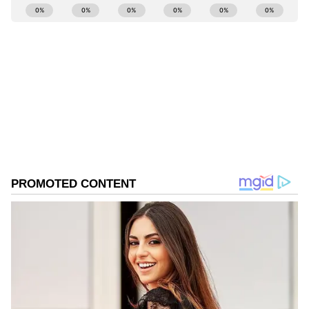
ABOUT THE AUTHOR
ಶಿವಕುಮಾರ್‌ ಅವರಿಗೆ ನೀಡಿತ್ತು.
Kannadaprabha News
KN
1967ರ ನವೆಂಬರ್ 4ರಂದು ಆರಂಭವಾದ ಕನ್ನಡಪ್ರಭ ಕನ್ನಡ
ಪತ್ರಿಕೋದ್ಯಮದಲ್ಲಿಯೇ ವಿಶೇಷ ಛಾಪು ಮೂಡಿಸಿದ ಕನ್ನಡ ದಿನ
ಪತ್ರಿಕೆ. ದೇಶ, ವಿದೇಶ, ವಾಣಿಜ್ಯ, ಕ್ರೀಡೆ, ಮನೋರಂಜನೆ ಸೇರಿ
ವೈವಿಧ್ಯಮಯ ಸುದ್ದಿಗಳ ಹೂರಣ ಹೊತ್ತು ತರುವ ಕನ್ನಡಪ್ರಭ,
ಕಾಂಗ್ರೆಸ್
ಕನ್ನಡಿಗರ ಅಸ್ಮಿತೆಯ ಸಂಕೇತ. ಸದಾ ಕರುನಾಡು, ನುಡಿ, ಸಂಸ್ಕೃತಿ
ಡಿ.ಕೆ. ಶಿವಕುಮಾರ್
ಕರ್ನಾಟಕ ಪ್ರದೇಶ ಕಾಂಗ್ರೆಸ್ ಸಮಿತಿ
ಪರ ಧ್ವನಿ ಎತ್ತುವ ಕನ್ನಡಪ್ರಭ ದಿನ ಪತ್ರಿಕೆಯಲ್ಲಿ ಪ್ರಕಟಗೊಳ್ಳುವ
ಸುದ್ದಿಗಳು ಸುವರ್ಣ ನ್ಯೂಸ್ ವೆಬ್‌ಸೈಟಲ್ಲೂ ಲಭ್ಯ.