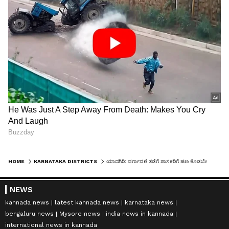
HOME
KARNATAKA DISTRICTS
ಯಾದಗಿರಿ: ವರ್ಗಾವಣೆ ತಡೆಗೆ ಶಾಸಕರಿಗೆ ಹಣ ಕೊಡಬೇಕು ಎಂದಿದ್ದರೇ ಪಿಎಸ್‌ಐ ಪರಶುರಾಮ್‌!
NEWS
kannada news
latest kannada news
karnataka news
bengaluru news
Mysore news
india news in kannada
international news in kannada