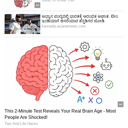
ಸಿಎಂ ಕುರ್ಚಿಗಾಗಿ ಸಿದ್ದು-ಡಿಕೆಶಿ ಬಡಿದಾಟ: ವಿಜಯೇಂದ್ರ
ಏನಿದು ಪಿಎಸ್ಸೈ ಪರಶುರಾಮ್‌ ಘಟನೆ?
ಯಾದಗಿರಿ ನಗರ ಠಾಣೆಯ, ಕಾನೂನು ಸುವ್ಯವಸ್ಥೆಯ ಪಿಎಸ್ಸೈ
ಆಗಿದ್ದ ಪರಶುರಾಮ್‌, 2024ರ ಆ.2ರಂದು ಮೃತಪಟ್ಟಿದ್ದರು.
ಇವರ ಸಾವಿನ ಬಗ್ಗೆ ಶಂಕೆ ವ್ಯಕ್ತಪಡಿಸಿದ್ದ ಕುಟುಂಬಸ್ಥರು ಹಾಗೂ
ಸಂಘಟನೆಗಳು ತನಿಖೆಗೆ ಆಗ್ರಹಿಸಿದ್ದರು. ವರ್ಗಾವಣೆ
ತಡೆಗಯಲು ಯಾದಗಿರಿ ಶಾಸಕ ಚೆನ್ನಾರೆಡ್ಡಿ ಪಾಟೀಲ್‌
ತುನ್ನೂರು ಹಾಗೂ ಪುತ್ರ ಸನ್ನೀಗೌಡ ಲಕ್ಷಾಂತರ ರುಪಾಯಿಗಳ
ಬೇಡಿಕೆ ಇಟ್ಟಿದ್ದರು ಎಂದು ಗಂಭೀರವಾಗಿ ಆರೋಪಿಸಿದ್ದ
ಕುಟುಂಬಸ್ಥರು ಮತ್ತು ಸಂಘಟನೆಗಳು, ಶಾಸಕ ಮತ್ತು ಪುತ್ರನ
ವಿರುದ್ಧ ಪ್ರಕರಣ ದಾಖಲಿಸಿಕೊಳ್ಳುವಂತೆ ಆಗ್ರಹಿಸಿ. ಆ.3ರಂದು
ಯಾದಗಿರಿಯಲ್ಲಿ ಪ್ರತಿಭಟನೆ ಭಾರಿ ನಡೆಸಿದ್ದರು. ಇದಕ್ಕೆ
ಮಣಿದ ಸರ್ಕಾರ ಶಾಸಕ ಹಾಗೂ ಪುತ್ರನ ವಿರುದ್ಧ ಪ್ರಕರಣ