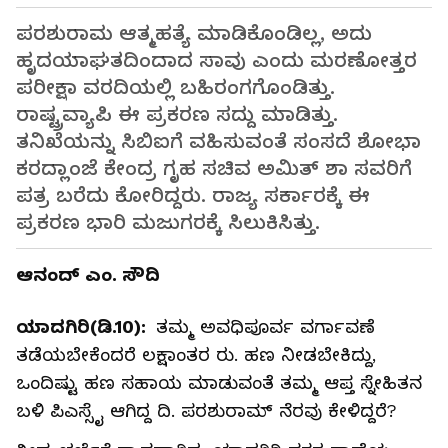
ಪರಶುರಾಮ ಆತ್ಮಹತ್ಯೆ ಮಾಡಿಕೊಂಡಿಲ್ಲ, ಅದು
ಹೃದಯಾಘತದಿಂದಾದ ಸಾವು ಎಂದು ಮರಣೋತ್ತರ
ಪರೀಕ್ಷಾ ವರದಿಯಲ್ಲಿ ಬಹಿರಂಗಗೊಂಡಿತ್ತು.
ರಾಷ್ಟ್ರವ್ಯಾಪಿ ಈ ಪ್ರಕರಣ ಸದ್ದು ಮಾಡಿತ್ತು.
ತನಿಖೆಯನ್ನು ಸಿಬಿಐಗೆ ವಹಿಸುವಂತೆ ಸಂಸದೆ ಶೋಭಾ
ಕರದ್ಲಾಂಜೆ ಕೇಂದ್ರ ಗೃಹ ಸಚಿವ ಅಮಿತ್‌ ಶಾ ಸವರಿಗೆ
ಪತ್ರ ಬರೆದು ಕೋರಿದ್ದರು. ರಾಜ್ಯ ಸರ್ಕಾರಕ್ಕೆ ಈ
ಪ್ರಕರಣ ಭಾರಿ ಮಜುಗರಕ್ಕೆ ಸಿಲುಕಿಸಿತ್ತು.
ಆನಂದ್‌ ಎಂ. ಸೌದಿ
ಯಾದಗಿರಿ(ಡಿ.10):
ತಮ್ಮ ಅವಧಿಪೂರ್ವ ವರ್ಗಾವಣೆ
ತಡೆಯಬೇಕೆಂದರೆ ಲಕ್ಷಾಂತರ ರು. ಹಣ ನೀಡಬೇಕಿದ್ದು,
ಒಂದಿಷ್ಟು ಹಣ ಸಹಾಯ ಮಾಡುವಂತೆ ತಮ್ಮ ಆಪ್ತ ಸ್ನೇಹಿತನ
ಬಳಿ ಪಿಎಸ್ಸೈ ಆಗಿದ್ದ ದಿ. ಪರಶುರಾಮ್‌ ನೆರವು ಕೇಳಿದ್ದರೆ?