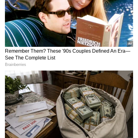
DOWNLOAD APP
ಕರ್ನಾಟಕಕ್ಕೆ ಮೋದಿ ಸರ್ಕಾರ ಗುಡ್‌ ನ್ಯೂಸ್‌, ಮೂರು
ಹೊಸ ಕೇಂದ್ರೀಯ ವಿದ್ಯಾಲಯಗಳಿಗೆ ಒಪ್ಪಿಗೆ
ನನ್ನ ಟ್ರಾನ್ಸಫರ್‌ ಆಗಿದೆ, ಪೋಸ್ಟಿಂಗ್‌ ಉಳಿಸಿಕೊಳ್ಳಬೇಕು
ಅಂದರೆ ಎಂಎಲ್‌ಎ ಅವರಿಗೆ ಹಣ ನೀಡಲೇಬೇಕು. ಹೀಗಾಗಿ,
ದೊಡ್ಡ ಮೊತ್ತದ ಹಣ ಬೇಕಾಗಿದೆ, ನಿನಗೆಷ್ಟು ಸಾಧ್ಯವೋ