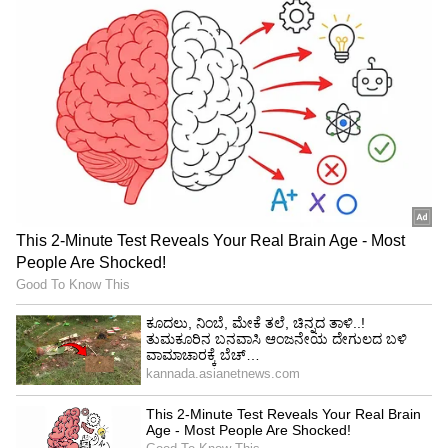
ಕೇಳಿದರೆ ಹೇಗೆ ಎಂದು ಉಡಾಫೆಯಾಗಿ ಮಾತನಾಡಿದ್ದಾರೆ’
ಎಂದು ಹನುಮಂತ ಆಘಾತ ವ್ಯಕ್ತಪಡಿಸಿದರು.