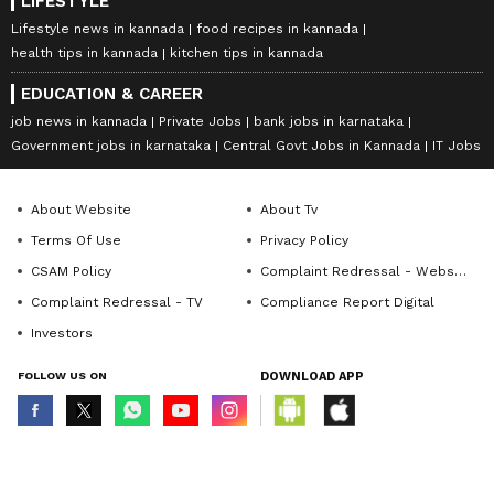
LIFESTYLE
Lifestyle news in kannada
food recipes in kannada
health tips in kannada
kitchen tips in kannada
EDUCATION & CAREER
job news in kannada
Private Jobs
bank jobs in karnataka
Government jobs in karnataka
Central Govt Jobs in Kannada
IT Jobs
About Website
About Tv
Terms Of Use
Privacy Policy
CSAM Policy
Complaint Redressal - Website
Complaint Redressal - TV
Compliance Report Digital
Investors
FOLLOW US ON
DOWNLOAD APP
© Copyright 2026 Asianxt Digital Technologies Private Limited (Formerly
known as Asianet News Media & Entertainment Private Limited) | All Rights
Reserved