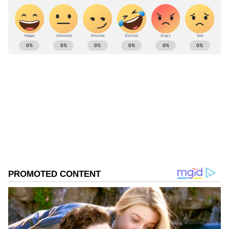
ABOUT THE AUTHOR
Kannadaprabha News
KN
1967ರ ನವೆಂಬರ್ 4ರಂದು ಆರಂಭವಾದ ಕನ್ನಡಪ್ರಭ ಕನ್ನಡ
ಪತ್ರಿಕೋದ್ಯಮದಲ್ಲಿಯೇ ವಿಶೇಷ ಛಾಪು ಮೂಡಿಸಿದ ಕನ್ನಡ ದಿನ
ಪತ್ರಿಕೆ. ದೇಶ, ವಿದೇಶ, ವಾಣಿಜ್ಯ, ಕ್ರೀಡೆ, ಮನೋರಂಜನೆ ಸೇರಿ
ವೈವಿಧ್ಯಮಯ ಸುದ್ದಿಗಳ ಹೂರಣ ಹೊತ್ತು ತರುವ ಕನ್ನಡಪ್ರಭ,
ಕನ್ನಡಿಗರ ಅಸ್ಮಿತೆಯ ಸಂಕೇತ. ಸದಾ ಕರುನಾಡು, ನುಡಿ, ಸಂಸ್ಕೃತಿ
ಪರ ಧ್ವನಿ ಎತ್ತುವ ಕನ್ನಡಪ್ರಭ ದಿನ ಪತ್ರಿಕೆಯಲ್ಲಿ ಪ್ರಕಟಗೊಳ್ಳುವ
ಸುದ್ದಿಗಳು ಸುವರ್ಣ ನ್ಯೂಸ್ ವೆಬ್‌ಸೈಟಲ್ಲೂ ಲಭ್ಯ.