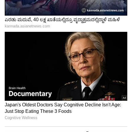
ಸರ್ಕಾರದಿಂದ 50 ಲಕ್ಷ ರು.ಗಳ ಹಣ ಹಾಗೂ ಪತ್ನಿಗೆ ನೌಕರಿ
ಘೋಷಿಸಿದ್ದ ಸರ್ಕಾರ ಈಗ ಅದನ್ನು ಮರೆತಂತಿದೆ ಎಂಬ
ಆರೋಪಗಳು ಕೇಳಿ ಬರುತ್ತಿವೆ. ಘಟನೆ ನಡೆದು ನಾಲ್ಕು
ತಿಂಗಳುಗಳಾದರೂ ಈವರೆಗೆ ನಯೆಪೈಸೆ ದೊರೆತಿಲ್ಲ ಎಂದಿರುವ
ಅವರ ಕುಟುಂಬಸ್ಥರು, ಸಂಘ ಸಂಸ್ಥೆಗಳು, ನೌಕರರ ಸಂಘಗಳು
ನೀಡಿದ ಸಹಾಯಧನ ಬಿಟ್ಟರೆ ಸರ್ಕಾರದಿಂದ ನಯೆಪೈಸೆಯೂ
ಸಿಕ್ಕಿಲ್ಲ. ಪರಶುರಾಮ ಕುಟುಂಬಕ್ಕೆ ಕೋಟ್ಯಂತರ ರುಪಾಯಿಗಳ
ಹಣ ಹಾಗೂ ಪತ್ನಿಗೆ ನೌಕರಿ ನೀಡಲಾಗಿದೆ ಎಂಬ
ಪುಕಾರುಗಳನ್ನು ಹಬ್ಬಿಸಲಾಗುತ್ತಿದೆ ಎಂದು ನೋವು
ತೋಡಿಕೊಂಡರು.
‘ಪರಿಹಾರಕ್ಕೆ ಕೋರಿ ಗೃಹ ಸಚಿವರನ್ನು ಮೂರು ಬಾರಿ ಭೇಟಿ
ಮಾಡಿದ್ದೇನೆ, ಸಿಎಂ ಜೊತೆ ಮಾತನಾಡಿ ಬಿಡುಗಡೆ
ಮಾಡುವುದಾಗಿ ಅವರು ತಿಳಿಸಿದ್ದಾರೆ. ಸಚಿವರೊಬ್ಬರನ್ನು
ಭೇಟಿಯಾಗಿ ಕೇಳಿದರೆ, ಹಾದಿಬೀದಿಯಲ್ಲಿ ನಿಂತು ಪರಿಹಾರ