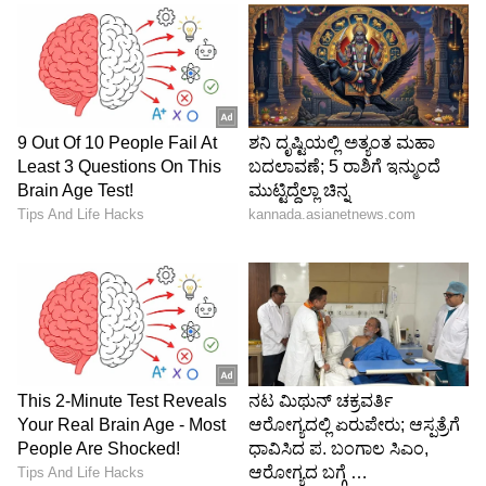
ದಾಖಲಿಸಿ, ತನಿಖೆಯನ್ನು ಸಿಐಡಿಗೆ ವಹಿಸಿತ್ತು.
ಪರಶುರಾಮ ಆತ್ಮಹತ್ಯೆ ಮಾಡಿಕೊಂಡಿಲ್ಲ, ಅದು
ಹೃದಯಾಘತದಿಂದಾದ ಸಾವು ಎಂದು ಮರಣೋತ್ತರ ಪರೀಕ್ಷಾ
ವರದಿಯಲ್ಲಿ ಬಹಿರಂಗಗೊಂಡಿತ್ತು. ರಾಷ್ಟ್ರವ್ಯಾಪಿ ಈ ಪ್ರಕರಣ
ಸದ್ದು ಮಾಡಿತ್ತು. ತನಿಖೆಯನ್ನು ಸಿಬಿಐಗೆ ವಹಿಸುವಂತೆ ಸಂಸದೆ
ಶೋಭಾ ಕರದ್ಲಾಂಜೆ ಕೇಂದ್ರ ಗೃಹ ಸಚಿವ ಅಮಿತ್‌ ಶಾ ಸವರಿಗೆ
ಪತ್ರ ಬರೆದು ಕೋರಿದ್ದರು. ರಾಜ್ಯ ಸರ್ಕಾರಕ್ಕೆ ಈ ಪ್ರಕರಣ
ಭಾರಿ ಮಜುಗರಕ್ಕೆ ಸಿಲುಕಿಸಿತ್ತು.