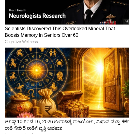
BPL Card Holders: ಬಿಪಿಎಲ್
Nagarbhavi schoking:
ಕಾರ್ಡ್‌ದಾರರಿಗೆ ರಾಜ್ಯ
ಬಿರಿಯಾನಿಗೆ ಚಟ್ನಿ ಕೊಡದಿದ್ದಕ್ಕೆ
ಸರ್ಕಾರದಿಂದ ಬಿಗ್ ಶಾಕ್, 14
ಸಿಬ್ಬಂದಿಗೆ ಹಿಗ್ಗಾಮುಗ್ಗಾ ಥಳಿಸಿದ
ಸಾವಿರ ಕಾರ್ಡ್‌ಗಳಿಗೆ ಕೋಕ್!
ಪುಂಡರು!
LATEST VIDEOS
"ರಾಜಕೀಯ ಬೇಡ, ಸಿನಿಮಾನೇ ಪ್ರಾಣ":
ಕನಕೋತ್ಸವದಲ್ಲಿ ರಿಷಬ್ ಶೆಟ್ಟಿ | Rishab
Shetty speech | Suvarna News
ಶೇ.50 ರಿಂದ ಶೇ.18 ಕ್ಕೆ TAX ಇಳಿಕೆ: ಮೋದಿ-
ಟ್ರಂಪ್ ಐತಿಹಾಸಿಕ ಒಪ್ಪಂದ | India US
Trade Deal | Party Rounds