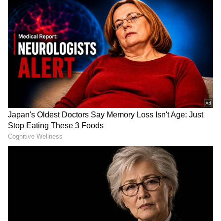
ತಹಸೀಲ್ದಾರ್ ಸುರೇಶ್ ಆಚಾರ್, ಇಓ ಸಿ. ಕೃಷ್ಣ,
RECOMMENDED STORIES
ಮುಖ್ಯಮಂತ್ರಿಗಳ ವಿಶೇಷಾಧಿಕಾರಿ ಕೆ.ಎನ್. ವಿಜಯ್,
ಅಧಿಕಾರಿಗಳಾದ ಕೋಮಲ, ರಾಜಣ್ಣ, ಶಾಂತ, ಜಿಪಂ ಮಾಜಿ
ಸದಸ್ಯ ಮಹಾದೇವ, ತಾಪಂ ಮಾಜಿ ಅಧ್ಯಕ್ಷೆ ಮಂಜುಳ
ಮಂಜುನಾಥ್, ವೆಂಕಟೇಶ, ಮಹಾದೇವಸ್ವಾಮಿ, ಬಸವಣ್ಣ,
ರಮೇಶ್, ಗ್ರಾಪಂ ಅಧ್ಯಕ್ಷೆ ಚಂದ್ರಮ್ಮ ಮಹದೇವಣ್ಣ
ಮೊದಲಾದವರು ಇದ್ದರು.
ಕೆಎಸ್‌ಆರ್ ಬೆಂಗಳೂರು ನಿಲ್ದಾಣಕ್ಕೆ
Shocking incident in
ಹೊಸ ರೂಪ; ರೈಲು ಸಂಚಾರ
Bhatkal: ಭಟ್ಕಳದಲ್ಲಿ ರೌಡಿಗಳ
ಇನ್ಮುಂದೆ ಮತ್ತಷ್ಟು ಸುಗಮ
ಅಟ್ಟಹಾಸ! ಜಗಳ ಬಿಡಿಸಲು
ಹೋದ ಪೊಲೀಸರ ಮೇಲೆಯೇ
ಚಾಕು ಇರಿತ!