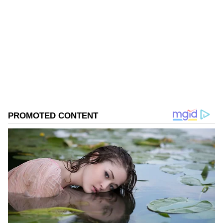
Kannadaprabha News
KN
1967ರ ನವೆಂಬರ್ 4ರಂದು ಆರಂಭವಾದ ಕನ್ನಡಪ್ರಭ ಕನ್ನಡ
ಪತ್ರಿಕೋದ್ಯಮದಲ್ಲಿಯೇ ವಿಶೇಷ ಛಾಪು ಮೂಡಿಸಿದ ಕನ್ನಡ ದಿನ
ಪತ್ರಿಕೆ. ದೇಶ, ವಿದೇಶ, ವಾಣಿಜ್ಯ, ಕ್ರೀಡೆ, ಮನೋರಂಜನೆ ಸೇರಿ
ವೈವಿಧ್ಯಮಯ ಸುದ್ದಿಗಳ ಹೂರಣ ಹೊತ್ತು ತರುವ ಕನ್ನಡಪ್ರಭ,
ಬಿಜೆಪಿ
ಕನ್ನಡಿಗರ ಅಸ್ಮಿತೆಯ ಸಂಕೇತ. ಸದಾ ಕರುನಾಡು, ನುಡಿ, ಸಂಸ್ಕೃತಿ
ಪರ ಧ್ವನಿ ಎತ್ತುವ ಕನ್ನಡಪ್ರಭ ದಿನ ಪತ್ರಿಕೆಯಲ್ಲಿ ಪ್ರಕಟಗೊಳ್ಳುವ
ಸುದ್ದಿಗಳು ಸುವರ್ಣ ನ್ಯೂಸ್ ವೆಬ್‌ಸೈಟಲ್ಲೂ ಲಭ್ಯ.