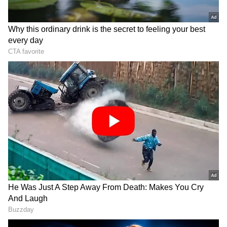
DOWNLOAD APP
ಅಧಿಕಾರಿಗಳು ಚೆನ್ನಾಗಿ ಜವಾಬ್ದಾರಿಯಿಂದ ಕೆಲಸ ಮಾಡಿದರೆ
ಜನರು ನಮ್ಮ ಬಳಿಗೆ ಬರುವುದಿಲ್ಲ. ನೀವುಗಳು ನಿಗದಿತ
ಸಮಯದಲ್ಲಿ ಜನರ ಸಮಸ್ಯೆಗೆ ಪರಿಹಾರ ಕಂಡುಹಿಡಿದು,
ಅವರನ್ನು ಕಚೇರಿಯಿಂದ ಕಚೇರಿಗೆ ಅಲೆಯುವುದನ್ನು
ತಪ್ಪಿಸಬೇಕು ಎಂದು ಅವರು ಹೇಳಿದರು.