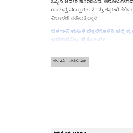
ಒಪ್ಪಿಸಿ ಆದೇಶ ಹೊರಡಿಸಿದೆ. ಆರೋಪಿಗಳಾದ ಬ
ರಾಯಪ್ಪ ವಣ್ಣೂರ ಅವರನ್ನು ಕಸ್ಟಡಿಗೆ ತೆಗೆದು
ವಿಚಾರಣೆ ನಡೆಸುತ್ತಿದ್ದಾರೆ.
ಬೆಳಗಾವಿ ಮಹಿಳೆ ಬೆತ್ತಲೆಗೊಳಿಸಿ ಹಲ್ಲೆ ಪ್
ಅವಕಾಶವಿಲ್ಲ; ಹೈಕೋರ್ಟ್‌
ಬೆಳಗಾವಿ
ಮಹಿಳೆಯರು
ABOUT THE AUTHOR
Kannadaprabha News
KN
1967ರ ನವೆಂಬರ್ 4ರಂದು ಆರಂಭವಾದ ಕ
ಮೂಡಿಸಿದ ಕನ್ನಡ ದಿನ ಪತ್ರಿಕೆ. ದೇಶ, 
ಹೂರಣ ಹೊತ್ತು ತರುವ ಕನ್ನಡಪ್ರಭ, ಕನ್ನ
ಎತ್ತುವ ಕನ್ನಡಪ್ರಭ ದಿನ ಪತ್ರಿಕೆಯಲ್ಲಿ 
ಸಿಐಡಿ ಡಿಐಜಿ ಸುಧೀರಕುಮಾರ ರೆಡ್ಡಿ ನೇತೃತ್