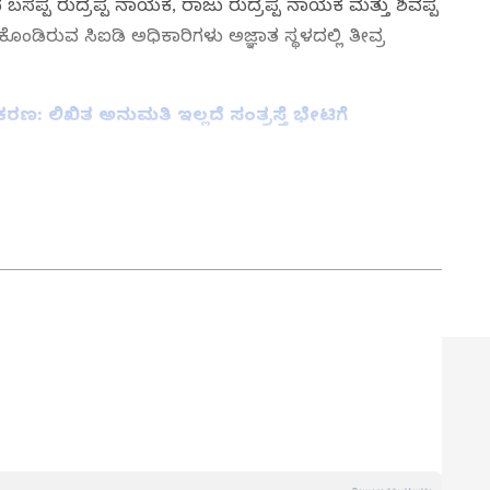
ಸಪ್ಪ ರುದ್ರಪ್ಪ ನಾಯಕ, ರಾಜು ರುದ್ರಪ್ಪ ನಾಯಕ ಮತ್ತು ಶಿವಪ್ಪ
ಕೊಂಡಿರುವ ಸಿಐಡಿ ಅಧಿಕಾರಿಗಳು ಅಜ್ಞಾತ ಸ್ಥಳದಲ್ಲಿ ತೀವ್ರ
ರಕರಣ: ಲಿಖಿತ ಅನುಮತಿ ಇಲ್ಲದೆ ಸಂತ್ರಸ್ತೆ ಭೇಟಿಗೆ
ನ್ನಡಪ್ರಭ ಕನ್ನಡ ಪತ್ರಿಕೋದ್ಯಮದಲ್ಲಿಯೇ ವಿಶೇಷ ಛಾಪು
ವಿದೇಶ, ವಾಣಿಜ್ಯ, ಕ್ರೀಡೆ, ಮನೋರಂಜನೆ ಸೇರಿ ವೈವಿಧ್ಯಮಯ ಸುದ್ದಿಗಳ
ಡಿಗರ ಅಸ್ಮಿತೆಯ ಸಂಕೇತ. ಸದಾ ಕರುನಾಡು, ನುಡಿ, ಸಂಸ್ಕೃತಿ ಪರ ಧ್ವನಿ
ಪ್ರಕಟಗೊಳ್ಳುವ ಸುದ್ದಿಗಳು ಸುವರ್ಣ ನ್ಯೂಸ್ ವೆಬ್‌ಸೈಟಲ್ಲೂ ಲಭ್ಯ.
ವದ ಸಿಐಡಿ ಅಧಿಕಾರಿಗಳ ತಂಡವು ಆರೋಪಿಗಳನ್ನು ಡ್ರಿಲ್‌