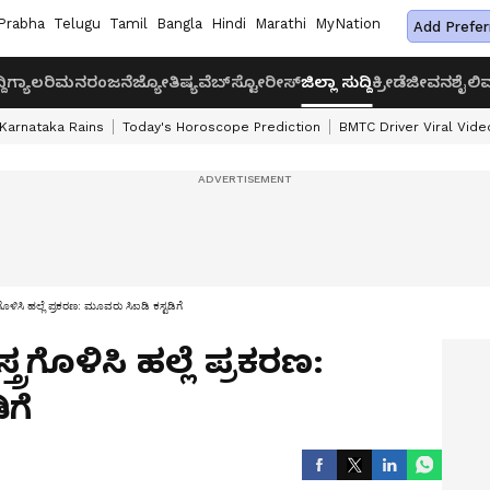
Prabha
Telugu
Tamil
Bangla
Hindi
Marathi
MyNation
Add Prefer
ದಿ
ಗ್ಯಾಲರಿ
ಮನರಂಜನೆ
ಜ್ಯೋತಿಷ್ಯ
ವೆಬ್‌ಸ್ಟೋರೀಸ್
ಜಿಲ್ಲಾ ಸುದ್ದಿ
ಕ್ರೀಡೆ
ಜೀವನಶೈಲಿ
ವ
Karnataka Rains
Today's Horoscope Prediction
BMTC Driver Viral Vide
ಗೊಳಿಸಿ ಹಲ್ಲೆ ಪ್ರಕರಣ: ಮೂವರು ಸಿಐಡಿ ಕಸ್ಟಡಿಗೆ
್ರಗೊಳಿಸಿ ಹಲ್ಲೆ ಪ್ರಕರಣ:
ಗೆ