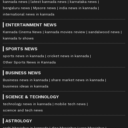
kannada news
latest kannada news
karnataka news
bengaluru news
Mysore news
india news in kannada
international news in kannada
ENTERTAINMENT NEWS
Kannada Cinema News
kannada movies review
sandalwood news
kannada tv shows
SPORTS NEWS
sports news in kannada
cricket news in kannada
Other Sports News in Kannada
BUSINESS NEWS
Business news in kannada
share market news in kannada
business ideas in kannada
SCIENCE & TECHNOLOGY
technology news in kannada
mobile tech news
science and tech news
ASTROLOGY
rashi bhavishya in kannada
dina bhavishya
vara bhavishya