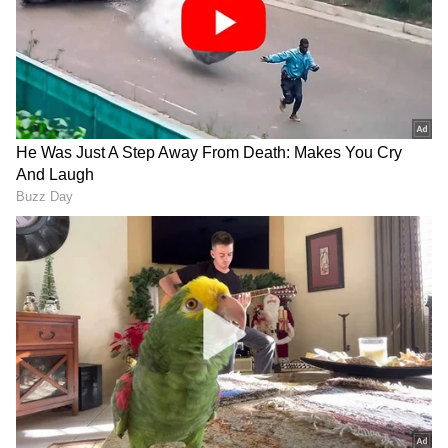
DOWNLOAD APP
Related Articles
ಚಿತ್ರದುರ್ಗ ಬಸ್‌ ದುರಂತ: ಭಟ್ಕಳ ಮೂಲದ ರಶ್ಮಿ
ಮಹಾಲೆ ಕೂಡ ಸಾವು, ಫಲಿಸದ ಕುಟುಂಬದ ಪ್ರಾರ್ಥನೆ
ಆಂಧ್ರಪ್ರದೇಶ ಬಸ್‌ ದುರಂತ: ಮಗನನ್ನು ಕಿಟಕಿಯಿಂದ
ಹೊರದೂಡಿ ಸಜೀವ ದಹನವಾದ ತಾಯಿ!