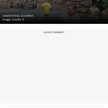
seabird bus accident
Image Credit:
X