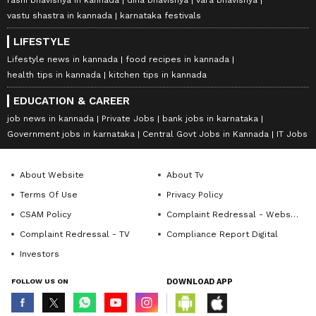
vastu shastra in kannada
karnataka festivals
LIFESTYLE
Lifestyle news in kannada
food recipes in kannada
health tips in kannada
kitchen tips in kannada
EDUCATION & CAREER
job news in kannada
Private Jobs
bank jobs in karnataka
Government jobs in karnataka
Central Govt Jobs in Kannada
IT Jobs
About Website
About Tv
Terms Of Use
Privacy Policy
CSAM Policy
Complaint Redressal - Website
Complaint Redressal - TV
Compliance Report Digital
Investors
FOLLOW US ON
DOWNLOAD APP