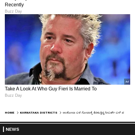
HOME
KARNATAKA DISTRICTS
ಅಂಕೋಲಾ ಬಳಿ ಗೋವಾಕ್ಕೆ ತೆರಳುತ್ತಿದ್ದ ಸೀಬರ್ಡ್ ಬಸ್ ಪಲ್ಟಿ, ಆಂಧ್ರ ಮೂಲದ ಪ್ರಯಾಣಿಕ ಸಾವು
NEWS