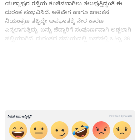
ಯಲ್ಲಾಪುರ ರಸ್ತೆಯ ಕಂಚಿನಬಾಗಿಲು ತಲುಪುತ್ತಿದ್ದಂತೆ ಈ
ದುರಂತ ಸಂಭವಿಸಿದೆ. ಅತಿವೇಗ ಹಾಗೂ ಚಾಲಕನ
ನಿಯಂತ್ರಣ ತಪ್ಪಿದ್ದೇ ಅಪಘಾತಕ್ಕೆ ನೇರ ಕಾರಣ
ಎನ್ನಲಾಗುತ್ತಿದ್ದು, ಬಸ್ಸು ಹೆದ್ದಾರಿಗೆ ಸಂಪೂರ್ಣವಾಗಿ ಅಡ್ಡಲಾಗಿ
ಪಲ್ಟಿಯಾಗಿದೆ. ದುರಂತದ ಸಮಯದಲ್ಲಿ ಬಸ್‌ನಲ್ಲಿ ಒಟ್ಟು 36
ಪ್ರಯಾಣಿಕರಿದ್ದರು ಎಂದು ತಿಳಿದುಬಂದಿದೆ.
LATEST VIDEOS
ಬಸ್ ಪಲ್ಟಿಯಾದ ಭೀಕರತೆಗೆ ಆಂಧ್ರಪ್ರದೇಶ ಮೂಲದ
ಶರಣಯ್ಯ (42) ಎಂಬ ಪ್ರಯಾಣಿಕರು ತೀವ್ರ
ರಕ್ತಸ್ರಾವದಿಂದಾಗಿ ಸ್ಥಳದಲ್ಲೇ ಕೊನೆಯುಸಿರೆಳೆದಿದ್ದಾರೆ.
ಬಸ್‌ನಲ್ಲಿದ್ದ ಉಳಿದ 36 ಪ್ರಯಾಣಿಕರ ಪೈಕಿ 20 ಜನರಿಗೆ ತೀವ್ರ
ಸ್ವರೂಪದ ಗಂಭೀರ ಗಾಯಗಳಾಗಿದ್ದು, ಇನ್ನುಳಿದವರಿಗೆ
ಸಣ್ಣಪುಟ್ಟ ಗಾಯಗಳಾಗಿವೆ. ಘಟನೆ ತಿಳಿಯುತ್ತಿದ್ದಂತೆ
ಸ್ಥಳೀಯರು ಹಾಗೂ ಪೊಲೀಸರು ಧಾವಿಸಿ ಗಾಯಾಳುಗಳನ್ನು
ರಕ್ಷಿಸಿದ್ದಾರೆ. ತಕ್ಷಣವೇ ಎಲ್ಲ ಗಾಯಾಳುಗಳನ್ನು ಅಂಕೋಲಾ
ತಾಲೂಕು ಆಸ್ಪತ್ರೆ ಹಾಗೂ ಹೆಚ್ಚಿನ ಚಿಕಿತ್ಸೆಗಾಗಿ ಕಾರವಾರದ