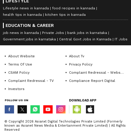
LIFESTYLE
Lifestyle news in kannada
food recipes in kannada
health tips in kannada
kitchen tips in kannada
EDUCATION & CAREER
job news in kannada
Private Jobs
bank jobs in karnataka
Government jobs in karnataka
Central Govt Jobs in Kannada
IT Jobs
About Website
About Tv
Terms Of Use
Privacy Policy
CSAM Policy
Complaint Redressal - Website
Complaint Redressal - TV
Compliance Report Digital
Investors
FOLLOW US ON
DOWNLOAD APP
© Copyright 2026 Asianxt Digital Technologies Private Limited (Formerly
known as Asianet News Media & Entertainment Private Limited) | All Rights
Reserved