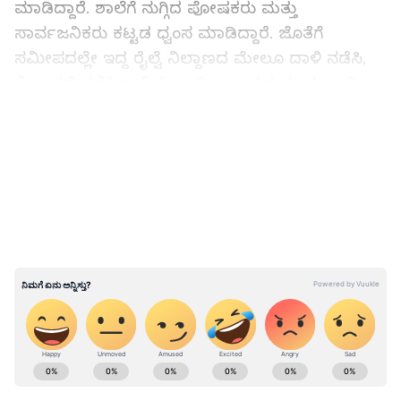
ಮಾಡಿದ್ದಾರೆ. ಶಾಲೆಗೆ ನುಗ್ಗಿದ ಪೋಷಕರು ಮತ್ತು
ಸಾರ್ವಜನಿಕರು ಕಟ್ಟಡ ಧ್ವಂಸ ಮಾಡಿದ್ದಾರೆ. ಜೊತೆಗೆ
ಸಮೀಪದಲ್ಲೇ ಇದ್ದ ರೈಲ್ವೆ ನಿಲ್ದಾಣದ ಮೇಲೂ ದಾಳಿ ನಡೆಸಿ,
ರೈಲು ತಡೆ ನಡೆಸಿದ್ದಾರೆ. ಹೀಗಾಗಿ ಬದ್ಲಾಪುರ ಮಾರ್ಗವಾಗಿ
ಚಲಿಸಬೇಕಿದ್ದ ಹಲವು ರೈಲುಗಳ ಸಂಚಾರ ಬದಲಿಸಲಾಗಿದೆ.
LATEST VIDEOS
ಈ ನಡುವೆ ಪೋಷಕರ ಆಕ್ರೋಶಕ್ಕೆ ಬೆಚ್ಚಿದ್ದ ಶಾಲಾ ಆಡಳಿತ
ಮಂಡಳಿ, ಪ್ರಾಂಶುಪಾಲ ಹಾಗೂ ಇಬ್ಬರು ಸಿಬ್ಬಂದಿ ಅಮಾನತು
ಮಾಡಿದೆ. ಈ ನಡುವೆ ಘಟನೆ ಕುರಿತು ದೂರು ನೀಡಿದರೂ
ಕ್ರಮ ಕೈಗೊಳ್ಳದ ಸ್ಥಳೀಯ ಪೊಲೀಸ್‌ ಠಾಣೆಯ ಸ್ಟೇಷನ್‌
ಇನ್‌ಚಾರ್ಸ್‌ ಅನ್ನು ವರ್ಗ ಮಾಡಲಾಗಿದೆ.
ABOUT THE AUTHOR
Kannadaprabha News
KN