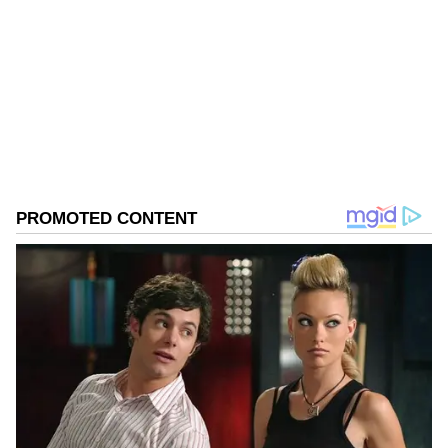
1967ರ ನವೆಂಬರ್ 4ರಂದು ಆರಂಭವಾದ ಕನ್ನಡಪ್ರಭ ಕನ್ನಡ
ಪತ್ರಿಕೋದ್ಯಮದಲ್ಲಿಯೇ ವಿಶೇಷ ಛಾಪು ಮೂಡಿಸಿದ ಕನ್ನಡ ದಿನ
ಪತ್ರಿಕೆ. ದೇಶ, ವಿದೇಶ, ವಾಣಿಜ್ಯ, ಕ್ರೀಡೆ, ಮನೋರಂಜನೆ ಸೇರಿ
ವೈವಿಧ್ಯಮಯ ಸುದ್ದಿಗಳ ಹೂರಣ ಹೊತ್ತು ತರುವ ಕನ್ನಡಪ್ರಭ,
ಕನ್ನಡಿಗರ ಅಸ್ಮಿತೆಯ ಸಂಕೇತ. ಸದಾ ಕರುನಾಡು, ನುಡಿ, ಸಂಸ್ಕೃತಿ
ಪರ ಧ್ವನಿ ಎತ್ತುವ ಕನ್ನಡಪ್ರಭ ದಿನ ಪತ್ರಿಕೆಯಲ್ಲಿ ಪ್ರಕಟಗೊಳ್ಳುವ
ಸುದ್ದಿಗಳು ಸುವರ್ಣ ನ್ಯೂಸ್ ವೆಬ್‌ಸೈಟಲ್ಲೂ ಲಭ್ಯ.