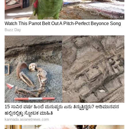
ಶೋಧನೆಯಲ್ಲಿ ಪೊಲೀಸರಿಗೆ
ಬಂಡಾಯ! ದೀಪ್ಕೆ ತವರಲ್ಲಿ
ಶಾಕ್! ಸಿಕ್ಕ ಆ ಎರಡು ಪುಸ್ತಕಗಳ
ಅಹಮದಾಬಾದ್ ಯುವಕನ
ಹಿಂದೆ ಅಡಗಿದ ಕಥೆಯೇನು?
ಉಪವಾಸ ಸತ್ಯಾಗ್ರಹ!
ಕಡಿಮೆ ಹೂಡಿಕೆ, ಲಕ್ಷಾಂತರ ಲಾಭ! ರೈತರನ್ನು 'ರಾಜ'ನನ್ನಾಗಿ ಮಾಡುವ 5