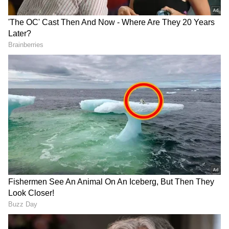
DOWNLOAD APP
ಕರ್ನಾಟಕ, ಭಾರತ (
India News
) ಮತ್ತು ಜಗತ್ತಿನ
ಕ್ಷಣಕ್ಷಣದ ಕನ್ನಡ ಸುದ್ದಿ (
Kannada News
)
ಅಪ್ಡೇಟ್‌ಗಳಿಗಾಗಿ ಏಷ್ಯಾನೆಟ್ ಸುವರ್ಣ ನ್ಯೂಸ್‌ ಫಾಲೋ
ಮಾಡಿ. ಬ್ರೇಕಿಂಗ್ ಸುದ್ದಿ (
Latest Kannada News
),
ವಿಶೇಷ ವರದಿಗಳು ಮತ್ತು ನೇರ ಪ್ರಸಾರಗಳೊಂದಿಗೆ
(
kannada news live
) ಸಂಪೂರ್ಣ ಮಾಹಿತಿ ಒಂದೇ
ಕ್ಲಿಕ್‌ನಲ್ಲಿ ಲಭ್ಯ. ಏಷ್ಯಾನೆಟ್ ಸುವರ್ಣ ನ್ಯೂಸ್ ಅಧಿಕೃತ
ಆ್ಯಪ್ ಡೌನ್‌ಲೋಡ್ ಮಾಡಿ ಹಾಗು ಎಲ್ಲಾ ಅಪ್‌ಡೇಟ್
ಹುಡುಗಿಯರು ಲೈಂಗಿಕ ಕಾಮನೆ ನಿಯಂತ್ರಿಸಿಕೊಳ್ಳಬೇಕು
ಗಳನ್ನು ಪಡೆಯಿರಿ
ಎಂಬ ಆದೇಶ ರದ್ದು: ಸುಪ್ರೀಂ ಕೋರ್ಟ್‌
ಇದೇ ವೇಳೆ ಘಟನೆ ಕುರಿತು ಪ್ರತಿಕ್ರಿಯೆ ನೀಡಿರುವ
ಮುಖ್ಯಮಂತ್ರಿ ಏಕನಾಥ್‌ ಶಿಂಧೆ, ಪ್ರಕರಣದ ತನಿಖೆಗೆ
ಎಸ್‌ಟಿಐ ರಚನೆ ಮಾಡಲಾಗುವುದು. ಶೀಘ್ರ ತನಿಖೆಗೆ