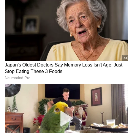
ಮುಕ್ತಾಯಕ್ಕೂ ಕ್ರಮ ಕೈಗೊಳ್ಳಲಾಗುವುದು, ಇದಕ್ಕಾಗಿ ವಿಶೇಷ
ಪಬ್ಲಿಕ್‌ ಪ್ರಾಸಿಕ್ಯೂಟರ್ ನೇಮಿಸಲಾಗುವುದು. ಆರೋಪಿ
ವಿರುದ್ಧ ಅತ್ಯಾಚಾರದ ಪ್ರಕರಣ ದಾಖಲಿಗೂ ಪೊಲೀಸರಿಗೆ
ಸೂಚಿಸಲಾಗಿದೆ ಎಂದು ತಿಳಿಸಿದ್ದಾರೆ.
RECOMMENDED STORIES
Atiq Ahmed: ಗ್ಯಾಂಗಸ್ಟಾರ್
ಸಿಜೆಪಿ ಕಾರ್ಯಕರ್ತನಿಂದಲೇ
ಅತೀಕ್ ಅಹ್ಮದ್ ಮಗನ ಕಾರು
ಕಾಕ್ರೋಚ್ ಜನತಾ ಪಾರ್ಟಿ ವಿರುದ್ಧ