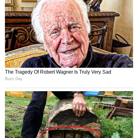
ಬೆಳೆಗಳು ಇಲ್ಲಿವೆ ನೋಡಿ..!
LATEST VIDEOS
"ರಾಜಕೀಯ ಬೇಡ, ಸಿನಿಮಾನೇ ಪ್ರಾಣ":
ಕನಕೋತ್ಸವದಲ್ಲಿ ರಿಷಬ್ ಶೆಟ್ಟಿ | Rishab
Shetty speech | Suvarna News
ಶೇ.50 ರಿಂದ ಶೇ.18 ಕ್ಕೆ TAX ಇಳಿಕೆ: ಮೋದಿ-
ಟ್ರಂಪ್ ಐತಿಹಾಸಿಕ ಒಪ್ಪಂದ | India US
Trade Deal | Party Rounds